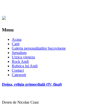
Menu
Acasa
Carti
Galeria personalitatilor bucovinene
Jurnalism
Urzica vieneza
Rock Andi
Rubrica lui Andi
Contact
Categorii
Doina, religia primordială (IV, final)
Desen de Nicolae Crasi