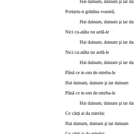
Hai dainam, dainam şi iar da
Portariu-n grădina voastră,
Hai dainam, dainam şi iar da
Nici cu-atâta nu ardă-le
Hai dainam, dainam şi iar da
Nici cu-atâta nu ardă-le
Hai dainam, dainam şi iar da
Până ce te-om de-ntreba-le
Hai dainam, dainam şi iar dainam
Până ce te-om de-ntreba-le
Hai dainam, dainam şi iar da
Ce cărţi ai da mirelui
Hai dainam, dainam şi iar dainam
Ce cărţi ai da mirelui