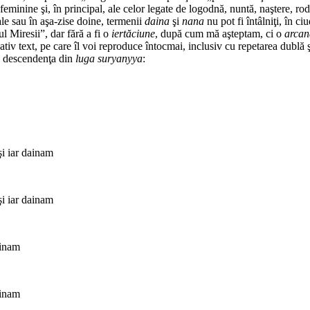
or feminine şi, în principal, ale celor legate de logodnă, nuntă, naştere, r
ale sau în aşa-zise doine, termenii
daina
şi
nana
nu pot fi întâlniţi, în ci
 Miresii”, dar fără a fi o
iertăciune
, după cum mă aşteptam, ci o
arcan
iv text, pe care îl voi reproduce întocmai, inclusiv cu repetarea dublă ş
c descendenţa din
luga suryanyya
:
ar dainam
ar dainam
inam
inam