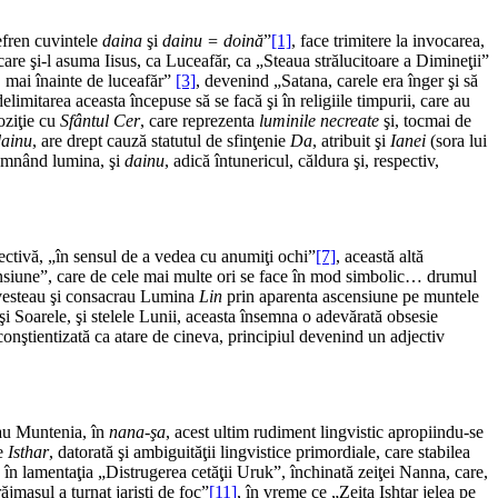
efren cuvintele
daina
şi
dainu = doină
”
[1]
, face trimitere la invocarea,
e care şi-l asuma Iisus, ca Luceafăr, ca „Steaua strălucitoare a Dimineţii”
l, mai înainte de luceafăr”
[3]
, devenind „Satana, carele era înger şi să
elimitarea aceasta începuse să se facă şi în religiile timpurii, care au
oziţie cu
Sfântul Cer
, care reprezenta
luminile necreate
şi, tocmai de
dainu
, are drept cauză statutul de sfinţenie
Da
, atribuit şi
Ianei
(sora lui
mnând lumina, şi
dainu
, adică întunericul, căldura şi, respectiv,
ectivă, „în sensul de a vedea cu anumiţi ochi”
[7]
, această altă
ensiune”, care de cele mai multe ori se face în mod simbolic… drumul
, vesteau şi consacrau Lumina
Lin
prin aparenta ascensiune pe muntele
 şi Soarele, şi stelele Lunii, aceasta însemna o adevărată obsesie
conştientizată ca atare de cineva, principiul devenind un adjectiv
 sau Muntenia, în
nana-şa
, acest ultim rudiment lingvistic apropiindu-se
pe
Isthar
, datorată şi ambiguităţii lingvistice primordiale, care stabilea
 în lamentaţia „Distrugerea cetăţii Uruk”, închinată zeiţei Nanna, care,
ăjmaşul a turnat jarişti de foc”
[11]
, în vreme ce „Zeiţa Ishtar jelea pe