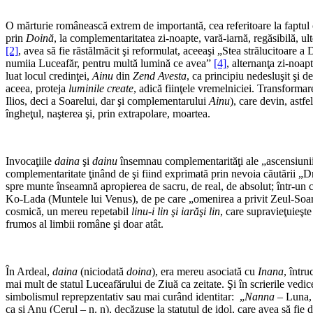
O mărturie românească extrem de importantă, cea referitoare la faptul 
prin
Doină
, la complementaritatea zi-noapte, vară-iarnă, regăsibilă, ult
[2]
, avea să fie răstălmăcit şi reformulat, aceeaşi „Stea strălucitoare a 
numiia Luceafăr, pentru multă lumină ce avea”
[4]
, alternanţa zi-noap
luat locul credinţei,
Ainu
din
Zend Avesta
, ca principiu nedesluşit şi d
aceea, proteja
luminile create
, adică fiinţele vremelniciei. Transformar
Ilios, deci a Soarelui, dar şi complementarului
Ainu
), care devin, astfe
îngheţul, naşterea şi, prin extrapolare, moartea.
Invocaţiile
daina
şi
dainu
însemnau complementarităţi ale „ascensiun
complementaritate ţinând de şi fiind exprimată prin nevoia căutării „
spre munte înseamnă apropierea de sacru, de real, de absolut; într-un 
Ko-Lada (Muntele lui Venus), de pe care „omenirea a privit Zeul-Soare
cosmică, un mereu repetabil
linu-i lin şi iarăşi lin
, care supravieţuieşte
frumos al limbii române şi doar atât.
În Ardeal,
daina
(niciodată
doina
), era mereu asociată cu
Inana
, într
mai mult de statul Luceafărului de Ziuă ca zeitate. Şi în scrierile ved
simbolismul reprepzentativ sau mai curând identitar: „
Nanna
– Luna
ca şi Anu (Cerul – n. n), decăzuse la statutul de idol, care avea să fie d