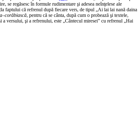
odire, se regăsesc în formule rudimentare şi adesea neînţelese ale
uda faptului că refrenul după fiecare vers, de tipul „Ai lai lai nană daina
a
–
corăbiască
, pentru că se cânta, după cum o probează şi textele,
i a versului, şi a refrenului, este „Cântecul miresei” cu refrenul „Hai