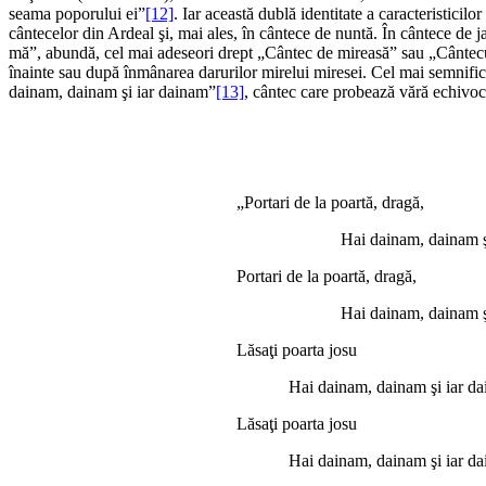
seama poporului ei”
[12]
. Iar această dublă identitate a caracteristicil
cântecelor din Ardeal şi, mai ales, în cântece de nuntă. În cântece de j
mă”, abundă, cel mai adeseori drept „Cântec de mireasă” sau „Cântecul
înainte sau după înmânarea darurilor mirelui miresei. Cel mai semnificat
dainam, dainam şi iar dainam”
[13]
, cântec care probează vără echivo
„Portari de la poartă, dragă,
Hai dainam, dainam şi i
Portari de la poartă, dragă,
Hai dainam, dainam şi i
Lăsaţi poarta josu
Hai dainam, dainam şi iar da
Lăsaţi poarta josu
Hai dainam, dainam şi iar da