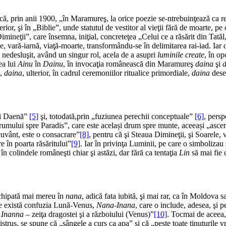
că, prin anii 1900, „în Maramureş, la orice poezie se-ntrebuinţează ca r
erior, şi în „Biblie”, unde statutul de vestitor al vieţii fără de moarte, p
Dimineţii”, care însemna, iniţial, concreteţea „Celui ce a răsărit din Tată
te, vară-iarnă, viaţă-moarte, transformându-se în delimitarea rai-iad. Iar d
e nedesluşit, având un singur rol, acela de a asupri
luminile create
, în op
ea lui
Ainu
în
Dainu
, în invocaţia românească din Maramureş
daina
şi
l,
daina
, ulterior, în cadrul ceremoniilor ritualice primordiale,
daina
dese
ii Daenā”
[5]
şi, totodată,prin „fuziunea perechii conceptuale”
[6]
, persp
Drumului spre Paradis”, care este același drum spre munte, aceeași „asc
cuvânt, este o consacrare”
[8]
, pentru că şi Steaua Dimineţii, şi Soarele
 în poarta răsăritului”
[9]
. Iar în privinţa Luminii, pe care o simbolizau
 în colindele româneşti chiar şi astăzi, dar fără ca tentaţia
Lin
să mai fie 
uchipată mai mereu în
nana
, adică fata iubită, şi mai rar, ca în Moldova
ice există confuzia Lună-Venus,
Nana-Inana
, care o include, adesea, şi 
,
Inanna
– zeiţa dragostei şi a războiului (Venus)”
[10]
. Tocmai de aceea,
istrus, se spune că „sângele a curs ca apa” şi că „peste toate ţinuturile vr