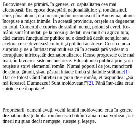
Bucovinenii ne primiră, în genere, cu ospitalitatea cea mai
afectuoasă. Era epoca deşteptării naţionalităţilor; şi românismul,
care, până atunci, era un simţământ necunoscut în Bucovina, atunci
începuse a mişca inimile. În această provincie, oraşele an degenerat
cu totul. Co­merţul e cuprins de străini: nemţi, poloni şi evrei. Ro­
mânii sunt înfundaţi pe la moşii şi dedaţi mai mult cu agri­cultura;
căci cariera funcţiunilor publice nu e deschisă decât nemţilor sau
acelora ce se devotează culturii şi politicii austriece. Ceea ce ne-a
surprins şi ne-a întristat mai mult era că în această ţară vedeam o
corupţiune înfricoşată: deznaţionalizarea făcuse progresele cele mai
mari, în fa­voarea sistemei austriece. Educaţiunea publică prin şcoli
reuşise a strivi elementul român. Numai poporul de jos, muncitorii
de câmp, ţăranii, şi-au păstrat intacte limba şi datinile străbune
[1]
.
Dar ce folos! Când întrebai un ţăran de e român, el răspundea: „Să
mă ferească Dumnezeu! Sunt moldovean!”
[2]
. Până într-atâta erau
spiritele de înapoiate!
Proprietarii, oameni avuţi, vechi familii moldovene, erau în genere
deznaţionalizaţi: limba românească bătrânii abia o mai vorbeau, iar
tinerii nu ştiau decât nemţeşte, ruseşte şi leşeşte.