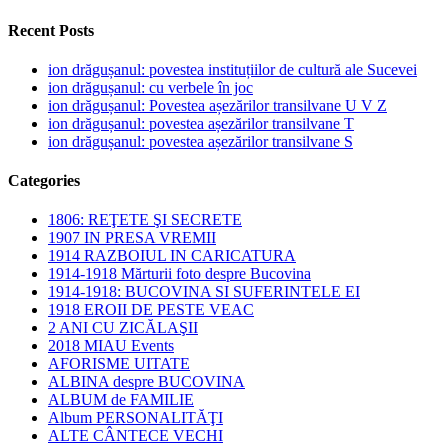
Recent Posts
ion drăgușanul: povestea instituțiilor de cultură ale Sucevei
ion drăgușanul: cu verbele în joc
ion drăgușanul: Povestea așezărilor transilvane U V Z
ion drăgușanul: povestea așezărilor transilvane T
ion drăgușanul: povestea așezărilor transilvane S
Categories
1806: REŢETE ŞI SECRETE
1907 IN PRESA VREMII
1914 RAZBOIUL IN CARICATURA
1914-1918 Mărturii foto despre Bucovina
1914-1918: BUCOVINA SI SUFERINTELE EI
1918 EROII DE PESTE VEAC
2 ANI CU ZICĂLAŞII
2018 MIAU Events
AFORISME UITATE
ALBINA despre BUCOVINA
ALBUM de FAMILIE
Album PERSONALITĂŢI
ALTE CÂNTECE VECHI