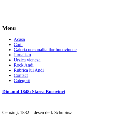
Menu
Acasa
Carti
Galeria personalitatilor bucovinene
Jurnalism
Urzica vieneza
Rock Andi
Rubrica lui Andi
Contact
Categorii
Din anul 1848: Starea Bucovinei
Cernăuţi, 1832 – desen de I. Schubirsz