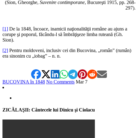
(Sion, Gheorghe,
Suvenire contimporane
, Bucureşti 1915, pp. 268-
297).
[1]
De la 1848, încoace, inamicii naţionalităţii române au ajuns a
corupe şi poporul, făcându-l să îmbrăţişeze limba ruteană (Gh.
Sion).
[2]
Pentru moldoveni, inclusiv cei din Bucovina, „român” (rumân)
era sinonim cu „iobag” – n. n.
BUCOVINA în 1848
No Comments
Mar
7
ZICĂLAŞII: Cântecele lui Dinicu şi Ciolacu