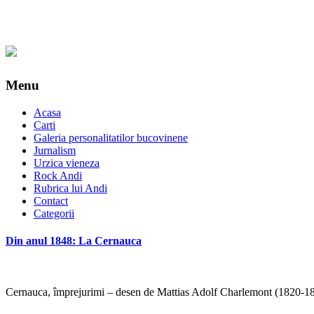
Menu
Acasa
Carti
Galeria personalitatilor bucovinene
Jurnalism
Urzica vieneza
Rock Andi
Rubrica lui Andi
Contact
Categorii
Din anul 1848: La Cernauca
Cernauca, împrejurimi – desen de Mattias Adolf Charlemont (1820-1