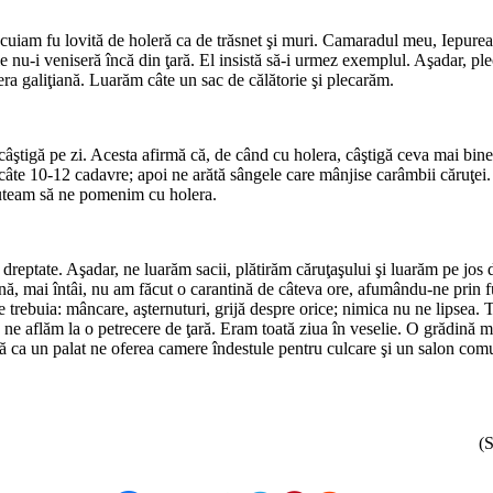
ocuiam fu lovită de holeră ca de trăsnet şi muri. Camaradul meu, Iepurea
nu-i veniseră încă din ţară. El insistă să-i urmez exemplul. Aşadar, plecă 
ra galiţiană. Luarăm câte un sac de călătorie şi plecarăm.
igă pe zi. Acesta afirmă că, de când cu ho­lera, câştigă ceva mai bine; c
câte 10-12 cadavre; apoi ne arătă sângele care mânjise carâmbii căruţei. 
 puteam să ne pomenim cu holera.
dreptate. Aşadar, ne luarăm sacii, plătirăm căruţaşului şi luarăm pe jo
 până, mai întâi, nu am făcut o carantină de câteva ore, afumându-ne prin
 trebuia: mâncare, aşternuturi, grijă despre orice; nimica nu ne lipsea.
e aflăm la o petrecere de ţară. Eram toată ziua în veselie. O grădină ma
lă ca un palat ne oferea camere îndestule pentru culcare şi un salon co
(