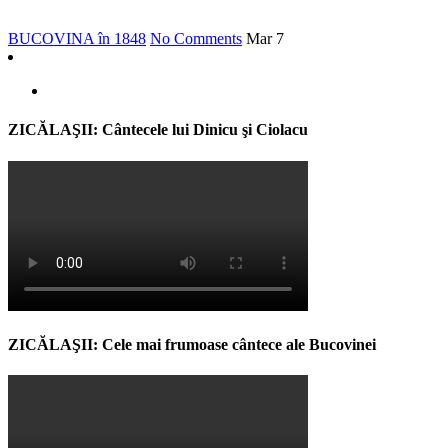
BUCOVINA în 1848
No Comments
Mar
7
ZICĂLAŞII: Cântecele lui Dinicu şi Ciolacu
ZICĂLAŞII: Cele mai frumoase cântece ale Bucovinei