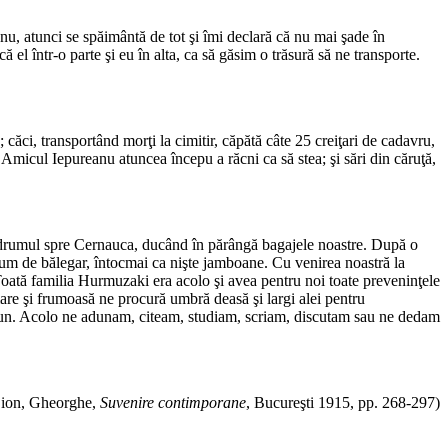
nu, atunci se spăimântă de tot şi îmi declară că nu mai şade în
el într-o parte şi eu în alta, ca să găsim o tră­sură să ne transporte.
ăci, transportând morţi la ci­mitir, căpătă câte 25 creiţari de cadavru,
Amicul Iepureanu atuncea începu a răcni ca să stea; şi sări din căruţă,
s drumul spre Cernauca, ducând în părângă bagajele noastre. După o
 fum de bălegar, întocmai ca nişte jamboane. Cu venirea noastră la
 Toată familia Hurmuzaki era acolo şi avea pentru noi toate preveninţele
re şi frumoasă ne procură umbră deasă şi largi alei pentru
mun. Acolo ne adu­nam, citeam, studiam, scriam, discutam sau ne dedam
Sion, Gheorghe,
Suvenire contimporane
, Bucureşti 1915, pp. 268-297)