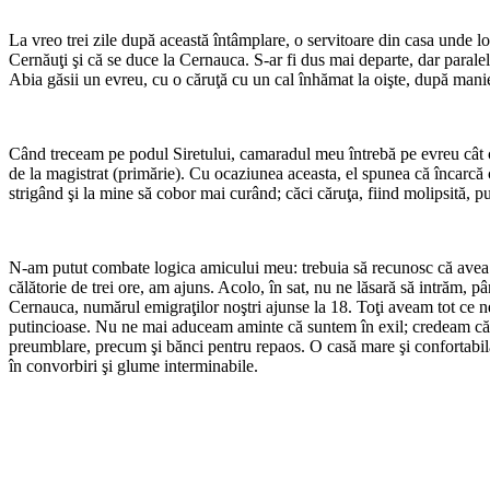
La vreo trei zile după această întâmplare, o servitoare din casa unde l
Cernăuţi şi că se duce la Cernauca. S-ar fi dus mai departe, dar paralele 
Abia găsii un evreu, cu o căruţă cu un cal înhămat la oişte, după manie
Când treceam pe podul Siretului, camaradul meu întrebă pe evreu cât câşt
de la magistrat (primărie). Cu ocaziunea aceasta, el spunea că încarcă 
strigând şi la mine să cobor mai curând; căci căruţa, fiind molipsită,
N-am putut combate logica amicului meu: trebuia să re­cunosc că avea 
călătorie de trei ore, am ajuns. Acolo, în sat, nu ne lăsară să intrăm,
Cernauca, numărul emigraţilor noştri ajunse la 18. Toţi aveam tot ce ne
putincioase. Nu ne mai aduceam aminte că suntem în exil; credeam că n
preumblare, precum şi bănci pentru repaos. O casă mare şi confortabi
în convorbiri şi glume interminabile.