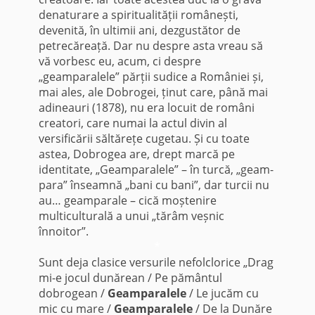
denaturare a spiritualității românești,
devenită, în ultimii ani, dezgustător de
petrecăreață. Dar nu despre asta vreau să
vă vorbesc eu, acum, ci despre
„geamparalele” părții sudice a României și,
mai ales, ale Dobrogei, ținut care, până mai
adineauri (1878), nu era locuit de români
creatori, care numai la actul divin al
versificării săltărețe cugetau. Și cu toate
astea, Dobrogea are, drept marcă pe
identitate, „Geamparalele” – în turcă, „geam-
para” înseamnă „bani cu bani”, dar turcii nu
au… geamparale – cică moștenire
multiculturală a unui „tărâm veșnic
înnoitor”.
*
Sunt deja clasice versurile nefolclorice „Drag
mi-e jocul dunărean / Pe pământul
dobrogean /
Geamparalele
/ Le jucăm cu
mic cu mare /
Geamparalele
/ De la Dunăre