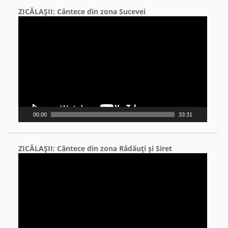
ZICĂLAŞII: Cântece din zona Sucevei
Video
Player
00:00
33:31
ZICĂLAŞII: Cântece din zona Rădăuţi şi Siret
Video
Player