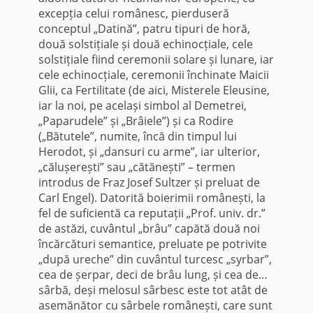
excepția celui românesc, pierduseră
conceptul „Datină”, patru tipuri de horă,
două solstițiale și două echinocțiale, cele
solstițiale fiind ceremonii solare și lunare, iar
cele echinocțiale, ceremonii închinate Maicii
Glii, ca Fertilitate (de aici, Misterele Eleusine,
iar la noi, pe același simbol al Demetrei,
„Paparudele” și „Brâiele”) și ca Rodire
(„Bătutele”, numite, încă din timpul lui
Herodot, și „dansuri cu arme”, iar ulterior,
„călușerești” sau „cătănești” – termen
introdus de Fraz Josef Sultzer și preluat de
Carl Engel). Datorită boierimii românești, la
fel de suficientă ca reputații „Prof. univ. dr.”
de astăzi, cuvântul „brâu” capătă două noi
încărcături semantice, preluate pe potrivite
„după ureche” din cuvântul turcesc „syrbar”,
cea de șerpar, deci de brâu lung, și cea de…
sârbă, deși melosul sârbesc este tot atât de
asemănător cu sârbele românești, care sunt