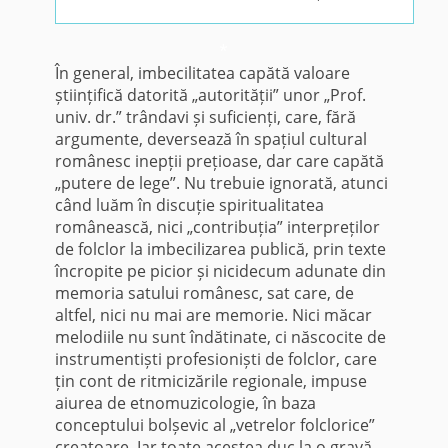
*
În general, imbecilitatea capătă valoare
științifică datorită „autorității” unor „Prof.
univ. dr.” trândavi și suficienți, care, fără
argumente, deversează în spațiul cultural
românesc inepții prețioase, dar care capătă
„putere de lege”. Nu trebuie ignorată, atunci
când luăm în discuție spiritualitatea
românească, nici „contribuția” interpreților
de folclor la imbecilizarea publică, prin texte
încropite pe picior și nicidecum adunate din
memoria satului românesc, sat care, de
altfel, nici nu mai are memorie. Nici măcar
melodiile nu sunt îndătinate, ci născocite de
instrumentiști profesioniști de folclor, care
țin cont de ritmicizările regionale, impuse
aiurea de etnomuzicologie, în baza
conceptului bolșevic al „vetrelor folclorice”
creatoare. Iar toate acestea duc la o gravă