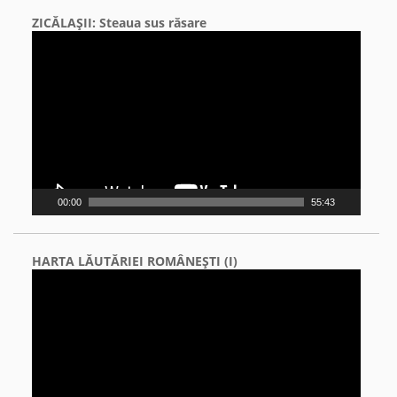
ZICĂLAŞII: Steaua sus răsare
Video
Player
00:00
55:43
HARTA LĂUTĂRIEI ROMÂNEŞTI (I)
Video
Player