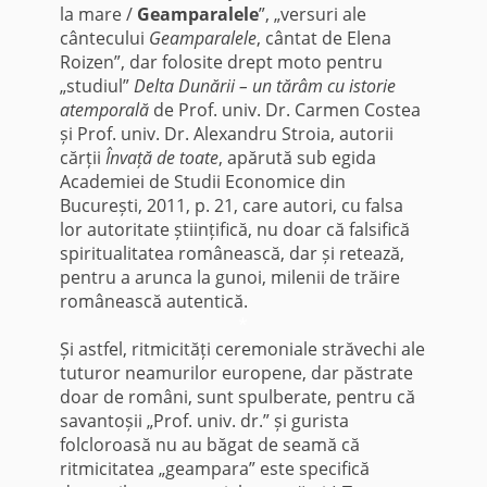
la mare /
Geamparalele
”, „versuri ale
cântecului
Geamparalele
, cântat de Elena
Roizen”, dar folosite drept moto pentru
„studiul”
Delta Dunării – un tărâm cu istorie
atemporală
de Prof. univ. Dr. Carmen Costea
și Prof. univ. Dr. Alexandru Stroia, autorii
cărții
Învață de toate
, apărută sub egida
Academiei de Studii Economice din
București, 2011, p. 21, care autori, cu falsa
lor autoritate științifică, nu doar că falsifică
spiritualitatea românească, dar și retează,
pentru a arunca la gunoi, milenii de trăire
românească autentică.
*
Și astfel, ritmicități ceremoniale străvechi ale
tuturor neamurilor europene, dar păstrate
doar de români, sunt spulberate, pentru că
savantoșii „Prof. univ. dr.” și gurista
folcloroasă nu au băgat de seamă că
ritmicitatea „geampara” este specifică