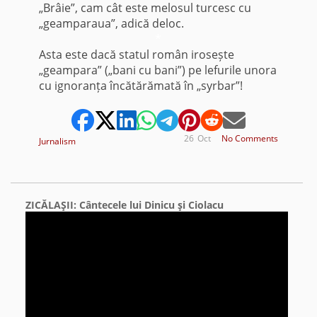
„Brâie”, cam cât este melosul turcesc cu
„geamparaua”, adică deloc.
*
Asta este dacă statul român irosește
„geampara” („bani cu bani”) pe lefurile unora
cu ignoranța încătărămată în „syrbar”!
26
Oct
No Comments
Jurnalism
ZICĂLAŞII: Cântecele lui Dinicu şi Ciolacu
Video
Player