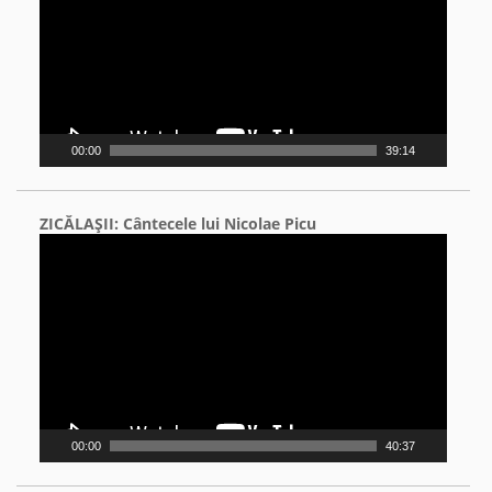
00:00
39:14
ZICĂLAŞII: Cântecele lui Nicolae Picu
Video
Player
00:00
40:37