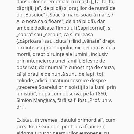
dansurilor ceremoniale cu măști („Ța, ța, ța,
căpriță, ța”, de pildă) și orațiilor de nuntă de
tip „Busuioc” („Soacră mare, soacră mare, /
Ai o noră ca o floare”, de altă pildă), dar
ambele dedicate Timpului (Capricornul), și
„capra” sau „cerbul”, ca și mireasa
(„căprioara” sau „ciuta”) fiind „vânate” drept
biruințe asupra Timpului, nicidecum asupra
morții, drept biruințe ale luminii, inclusiv
prin întemeierea unei familii. E lesne de
observat, dar numai în cunoștință de cauză,
că și orațiile de nuntă sunt, de fapt, tot
colinde, adică narațiuni cosmice despre
„trecerea Soarelui prin solstiții și a Lunii prin
lunistiții”, după cum observa, pe la 1860,
Simion Mangiuca, fără să fi fost „Prof. univ.
dr.”.
*
Existau, în vremea „datului primordial”, cum
zicea René Guenon, pentru că francezii,
aidoma tuturor neamurilor europene, cu