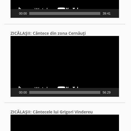
00:00
39:41
ZICĂLAŞII: Cântece din zona Cernăuţi
Video
Player
00:00
56:29
ZICĂLAŞII: Cântecele lui Grigori Vindereu
Video
Player