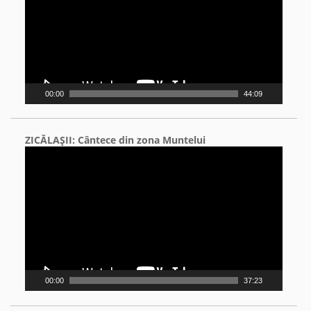
00:00
44:09
ZICĂLAŞII: Cântece din zona Muntelui
Video
Player
00:00
37:23