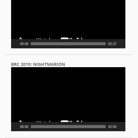
00:00
52:27
BRC 2019: NIGHTMARION
Video
Player
00:00
42:50