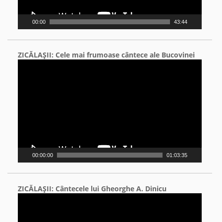
00:00
43:44
ZICĂLAŞII: Cele mai frumoase cântece ale Bucovinei
Video
Player
00:00:00
01:03:35
ZICĂLAŞII: Cântecele lui Gheorghe A. Dinicu
Video
Player