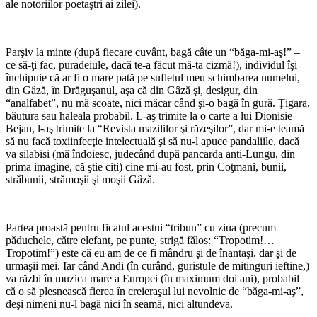
ale notoriilor poetaştri ai zilei).
Parşiv la minte (după fiecare cuvânt, bagă câte un “băga-mi-aş!” –
ce să-ţi fac, puradeiule, dacă te-a făcut mă-ta cizmă!), individul îşi
închipuie că ar fi o mare pată pe sufletul meu schimbarea numelui,
din Gâză, în Drăguşanul, aşa că din Gâză şi, desigur, din
“analfabet”, nu mă scoate, nici măcar când şi-o bagă în gură. Ţigara,
băutura sau haleala probabil. L-aş trimite la o carte a lui Dionisie
Bejan, l-aş trimite la “Revista mazililor şi răzeşilor”, dar mi-e teamă
să nu facă toxiinfecţie intelectuală şi să nu-l apuce pandaliile, dacă
va silabisi (mă îndoiesc, judecând după pancarda anti-Lungu, din
prima imagine, că ştie citi) cine mi-au fost, prin Coţmani, bunii,
străbunii, strămoşii şi moşii Gâză.
Partea proastă pentru ficatul acestui “tribun” cu ziua (precum
păduchele, către elefant, pe punte, strigă fălos: “Tropotim!…
Tropotim!”) este că eu am de ce fi mândru şi de înantaşi, dar şi de
urmaşii mei. Iar când Andi (în curând, guristule de mitinguri ieftine,)
va răzbi în muzica mare a Europei (în maximum doi ani), probabil
că o să plesnească fierea în creieraşul lui nevolnic de “băga-mi-aş”,
deşi nimeni nu-l bagă nici în seamă, nici altundeva.