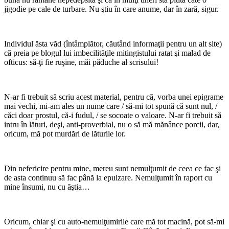
jigodie pe cale de turbare. Nu ştiu în care anume, dar în zară, sigur.
Individul ăsta văd (întâmplător, căutând informaţii pentru un alt site)
că preia pe blogul lui imbecilităţile mitingistului ratat şi malad de
ofticus: să-ţi fie ruşine, măi păduche al scrisului!
N-ar fi trebuit să scriu acest material, pentru că, vorba unei epigrame
mai vechi, mi-am ales un nume care / să-mi tot spună că sunt nul, /
căci doar prostul, că-i fudul, / se socoate o valoare. N-ar fi trebuit să
intru în lături, deşi, anti-proverbial, nu o să mă mănânce porcii, dar,
oricum, mă pot murdări de lăturile lor.
Din nefericire pentru mine, mereu sunt nemulţumit de ceea ce fac şi
de asta continuu să fac până la epuizare. Nemulţumit în raport cu
mine însumi, nu cu ăştia…
Oricum, chiar şi cu auto-nemulţumirile care mă tot macină, pot să-mi