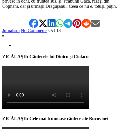
privesc în ochi, cu fruntea sus, şi străbunii Gâză, răzeşi din
Coţmani, dar şi urmaşii Drăguşanul. Ceea ce nu e, totuşi, puţin.
Jurnalism
No Comments
Oct
13
ZICĂLAŞII: Cântecele lui Dinicu şi Ciolacu
ZICĂLAŞII: Cele mai frumoase cântece ale Bucovinei