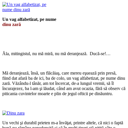
Un vag alfabetizat, pe nume
dinu zară
Ăla, mitingistul, nu mă miră, nu mă deranjează. Ducă-se!…
Mă deranjează, însă, un flăcăiaş, care mereu eşuează prin presă,
fiind dat afară ba de ici, ba de colo, un vag alfabetizat, pe nume dinu
zară. Văzându-l tânăr, am tot încercat, de-a lungul vremii, să îl
încurajezez, ba l-am şi lăudat, când am avut ocazia, fără să observ că
piticania cuvintelor moarte e plin de jegul ofticii pe dinăuntru.
Un vechi şi durabil prieten m-a învăţat, printre altele, că nici o faptă
bună nu rămâne nepedepsită şi că în mulţi tineri stă pitită câte o