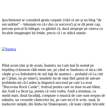
Ipochimenul se consideră geniu carpatic (văd că are şi un blog “de
om umblat” – bănuiam eu că-i dus cu sorcova!) şi se dă peste cap,
precum porcul în bălegar, cu gândul că, dacă stropeşte pe cineva cu
fecalele imaginaţiei lui fetide, precis că i se ridică statuie.
Până acum (dar şi de acum, înainte), nu l-am luat în seamă pe
trepăduş (văzusem câtă minte are, pe când se fandosea că mi-a citit
cărţile şi s-a îmbolnăvit de ură faţă de austrieci – probabil că l-a citit
pe Cârlan, nu pe mine!), insultele lui de ratat fără şansă de salvare
probându-mi că-l ardea la lingurică succesul pe care l-a avut
“Bucovina Rock Castle”, festival pentru care eu doar m-am bătut,
dar Andi l-a făcut (şi, pentru că veni vorba: Andi a terminat, cu
medii mari, două facultăţi, compune o muzică de care sunt nespus de
mândru, iar versurile cântecelor lui, pe care tot el le scrie, sună, în
traducere simplă, din limba lui Shakespeare, cât toate cărţile liricoide