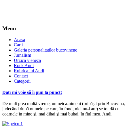
Menu
Acasa
Carti
Galeria personalitatilor bucovinene
Jurnalism
Urzica vieneza
Rock Andi
Rubrica lui Andi
Contact
Categorii
Daţi-mi voie să îi pun la punct!
De mult prea multă vreme, un neica-nimeni (pripăşit prin Bucovina,
judecând după numele pe care, în fond, nici nu-l are) se tot dă cu
coarnele în mine şi, mai dihai şi mai buhai, în fiul meu, Andi.