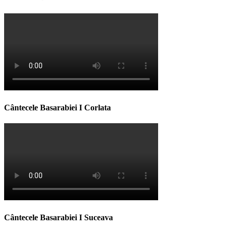
Cântecele Basarabiei I Corlata
Cântecele Basarabiei I Suceava