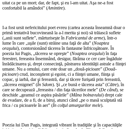
uitat ca pe un mort; dar, de fapt, şi eu l-am uitat. Aşa ne-a fost
confortabil la amândoi” (
Amintire
).
*
I-a fost ursit nefericitului poet evreu (cartea aceasta înseamnă doar o
primă tentativă bucovineană la a-l merita şi noi) să trăiască suflete
(„anii sunt suflete”, mărturiseşte în
Fabricantul de arme
), într-o
lume în care „uşile (sunt) străine una faţă de alta” (
Noaptea
oraşului
), contorsionând tăcerea în fantasme înfricoşătoare. În
poezia lui Pagis, „tăcerea se opreşte” (
Noaptea oraşului
) în faţa
ferestrei, fereastra însemnând, desigur, fărâma ce cer care îngăduie
înrădăcinarea şi, drept consecinţă, păstrarea identităţii astrale a fiinţei
umane. Nu a omului, care este doar un „două-picioare” (
Două-
picioare
) crud, inconştient şi egoist, ci a fiinţei umane, fiinţa şi
copac, şi iarbă, dar şi fereastră, dar şi tăcere furişată prin fereastră,
„tăcerea enigmei” (
În Sdom
). Şi „ce bună e tăcerea asta” (
Către
), în
care se decupează „fereastra / din faţa tăcerilor mele” (
De când
), se
deschide „geamul ce aspira păsările” (
Mâna bolnavului
) drept cale
de evadare, de a fi, de a birui, atunci când „pe o masă sculptată stă
frica / cu picioarele în aer” (
În colţul amurgurilor mele
).
*
Poezia lui Dan Pagis, integrată vibrant în tradiţiile şi în capacităţile