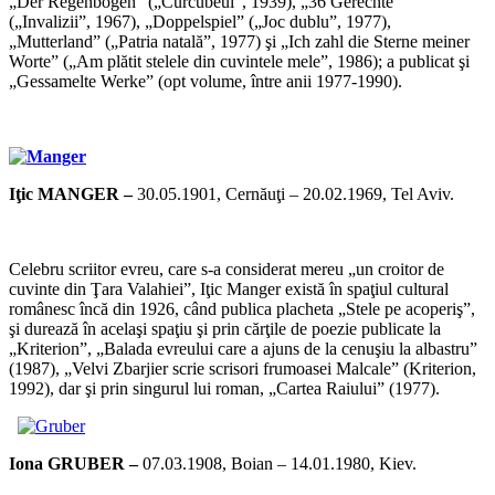
„Der Regenbogen” („Curcubeul”, 1939), „36 Gerechte”
(„Invalizii”, 1967), „Doppelspiel” („Joc dublu”, 1977),
„Mutterland” („Patria natală”, 1977) şi „Ich zahl die Sterne meiner
Worte” („Am plătit stelele din cuvintele mele”, 1986); a publicat şi
„Gessamelte Werke” (opt volume, între anii 1977-1990).
*
Iţic MANGER –
30.05.1901, Cernăuţi – 20.02.1969, Tel Aviv.
*
Celebru scriitor evreu, care s-a considerat mereu „un croitor de
cuvinte din Ţara Valahiei”, Iţic Manger există în spaţiul cultural
românesc încă din 1926, când publica placheta „Stele pe acoperiş”,
şi durează în acelaşi spaţiu şi prin cărţile de poezie publicate la
„Kriterion”, „Balada evreului care a ajuns de la cenuşiu la albastru”
(1987), „Velvi Zbarjier scrie scrisori frumoasei Malcale” (Kriterion,
1992), dar şi prin singurul lui roman, „Cartea Raiului” (1977).
*
Iona GRUBER –
07.03.1908, Boian – 14.01.1980, Kiev.