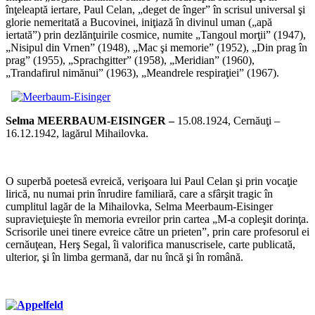
înţeleaptă iertare, Paul Celan, „deget de înger” în scrisul universal şi
glorie nemeritată a Bucovinei, iniţiază în divinul uman („apă
iertată”) prin dezlănţuirile cosmice, numite „Tangoul morţii” (1947),
„Nisipul din Vrnen” (1948), „Mac şi memorie” (1952), „Din prag în
prag” (1955), „Sprachgitter” (1958), „Meridian” (1960),
„Trandafirul nimănui” (1963), „Meandrele respiraţiei” (1967).
*
Selma
MEERBAUM-EISINGER –
15.08.1924, Cernăuţi –
16.12.1942, lagărul Mihailovka.
*
O superbă poetesă evreică, verişoara lui Paul Celan şi prin vocaţie
lirică, nu numai prin înrudire familiară, care a sfârşit tragic în
cumplitul lagăr de la Mihailovka, Selma Meerbaum-Eisinger
supravieţuieşte în memoria evreilor prin cartea „M-a copleşit dorinţa.
Scrisorile unei tinere evreice către un prieten”, prin care profesorul ei
cernăuţean, Herş Segal, îi valorifica manuscrisele, carte publicată,
ulterior, şi în limba germană, dar nu încă şi în română.
*