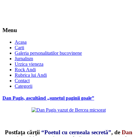
Menu
Acasa
Carti
Galeria personalitatilor bucovinene
Jurnalism
Urzica vieneza
Rock Andi
Rubrica lui Andi
Contact
Categorii
Dan Pagis, ascultând „sunetul paginii goale”
*
Postfaţa cărţii
“Poetul cu cerneala secretă”
, de
Dan