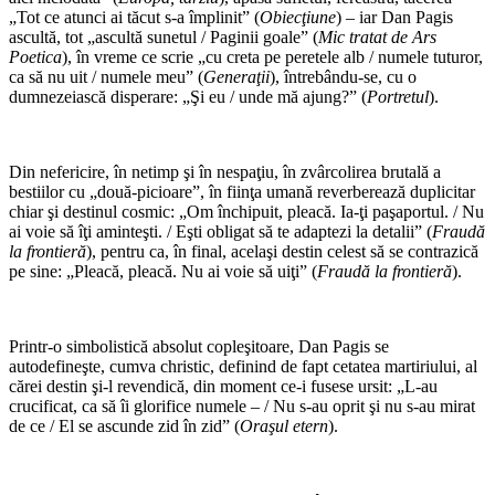
„Tot ce atunci ai tăcut s-a împlinit” (
Obiecţiune
) – iar Dan Pagis
ascultă, tot „ascultă sunetul / Paginii goale” (
Mic tratat de Ars
Poetica
), în vreme ce scrie „cu creta pe peretele alb / numele tuturor,
ca să nu uit / numele meu” (
Generaţii
), întrebându-se, cu o
dumnezeiască disperare: „Şi eu / unde mă ajung?” (
Portretul
).
*
Din nefericire, în netimp şi în nespaţiu, în zvârcolirea brutală a
bestiilor cu „două-picioare”, în fiinţa umană reverberează duplicitar
chiar şi destinul cosmic: „Om închipuit, pleacă. Ia-ţi paşaportul. / Nu
ai voie să îţi aminteşti. / Eşti obligat să te adaptezi la detalii” (
Fraudă
la frontieră
), pentru ca, în final, acelaşi destin celest să se contrazică
pe sine: „Pleacă, pleacă. Nu ai voie să uiţi” (
Fraudă la frontieră
).
*
Printr-o simbolistică absolut copleşitoare, Dan Pagis se
autodefineşte, cumva christic, definind de fapt cetatea martiriului, al
cărei destin şi-l revendică, din moment ce-i fusese ursit: „L-au
crucificat, ca să îi glorifice numele – / Nu s-au oprit şi nu s-au mirat
de ce / El se ascunde zid în zid” (
Oraşul etern
).
*