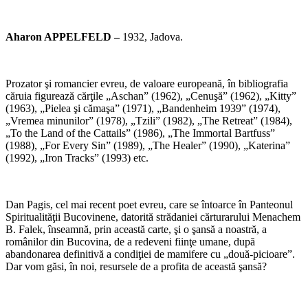
*
Aharon APPELFELD –
1932, Jadova.
*
Prozator şi romancier evreu, de valoare europeană, în bibliografia
căruia figurează cărţile „Aschan” (1962), „Cenuşă” (1962), „Kitty”
(1963), „Pielea şi cămaşa” (1971), „Bandenheim 1939” (1974),
„Vremea minunilor” (1978), „Tzili” (1982), „The Retreat” (1984),
„To the Land of the Cattails” (1986), „The Immortal Bartfuss”
(1988), „For Every Sin” (1989), „The Healer” (1990), „Katerina”
(1992), „Iron Tracks” (1993) etc.
*
Dan Pagis, cel mai recent poet evreu, care se întoarce în Panteonul
Spiritualităţii Bucovinene, datorită strădaniei cărturarului Menachem
B. Falek, înseamnă, prin această carte, şi o şansă a noastră, a
românilor din Bucovina, de a redeveni fiinţe umane, după
abandonarea definitivă a condiţiei de mamifere cu „două-picioare”.
Dar vom găsi, în noi, resursele de a profita de această şansă?
*