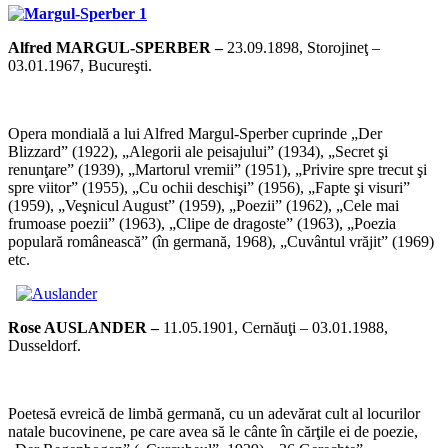
Alfred MARGUL-SPERBER –
23.09.1898, Storojineţ –
03.01.1967, Bucureşti.
*
Opera mondială a lui Alfred Margul-Sperber cuprinde „Der
Blizzard” (1922), „Alegorii ale peisajului” (1934), „Secret şi
renunţare” (1939), „Martorul vremii” (1951), „Privire spre trecut şi
spre viitor” (1955), „Cu ochii deschişi” (1956), „Fapte şi visuri”
(1959), „Veşnicul August” (1959), „Poezii” (1962), „Cele mai
frumoase poezii” (1963), „Clipe de dragoste” (1963), „Poezia
populară românească” (în germană, 1968), „Cuvântul vrăjit” (1969)
etc.
*
Rose AUSLANDER –
11.05.1901, Cernăuţi – 03.01.1988,
Dusseldorf.
*
Poetesă evreică de limbă germană, cu un adevărat cult al locurilor
natale bucovinene, pe care avea să le cânte în cărţile ei de poezie,