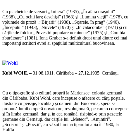
*
Cu plachetele de versuri „Jartiera” (1935), „În afara oraşului”
(1938), „Cu ochii larg deschişi” (1968) şi „Lumina vieţii” (1978), cu
volumele de proză „”Birjarii” (1938), „Soarele, în prag” (1940),
„Începutul” (1943), „Nuvele” (1970) şi „În catacombe” (1971) şi cu
cărţile de folclor „Povestiri populare ucrainene” (1975) şi „Corabia
zburătoare” (1981), Iona Gruber s-a definit drept unul dintre cei mai
importanţi scriitori evrei ai spaţiului multicultural bucovinean.
*
Kubi WOHL –
31.08.1911, Cârlibaba – 27.12.1935, Cernăuţi.
*
Cu o tipografie şi o editură proprii la Mariensee, colonia germană
din Cârlibaba, Kubi Wohl, care începuse o afacere cu cărţi poştale,
ilustrate cu peisaje, localităţi şi oameni din Bucovina, spera să
propună lumii o operă novatoare, revoluţionară, pe care o concepuse
şi în limba germană, dar şi în cea română, risipind-o prin gazetele
germane din Cernăuţi, dar cărţile lui, „Meteor”, „Amintiri”,
„Scrisori” şi „Poezii”, au văzut lumina tiparului abia în 1980, la
Haiffa.