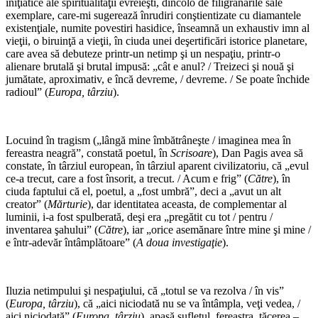
iniţiatice ale spiritualităţii evreieşti, dincolo de filigranările sale
exemplare, care-mi sugerează înrudiri conştientizate cu diamantele
existenţiale, numite povestiri hasidice, înseamnă un exhaustiv imn al
vieţii, o biruinţă a vieţii, în ciuda unei deşertificări istorice planetare,
care avea să debuteze printr-un netimp şi un nespaţiu, printr-o
alienare brutală şi brutal impusă: „cât e anul? / Treizeci şi nouă şi
jumătate, aproximativ, e încă devreme, / devreme. / Se poate închide
radioul” (
Europa, târziu
).
*
Locuind în tragism („lângă mine îmbătrâneşte / imaginea mea în
fereastra neagră”, constată poetul, în
Scrisoare
), Dan Pagis avea să
constate, în târziul european, în târziul aparent civilizatoriu, că „evul
ce-a trecut, care a fost însorit, a trecut. / Acum e frig” (
Către
), în
ciuda faptului că el, poetul, a „fost umbră”, deci a „avut un alt
creator” (
Mărturie
), dar identitatea aceasta, de complementar al
luminii, i-a fost spulberată, deşi era „pregătit cu tot / pentru /
inventarea şahului” (
Către
), iar „orice asemănare între mine şi mine /
e într-adevăr întâmplătoare” (
A doua investigaţie
).
*
Iluzia netimpului şi nespaţiului, că „totul se va rezolva / în vis”
(
Europa, târziu
), că „aici niciodată nu se va întâmpla, veţi vedea, /
aici niciodată” (
Europa, târziu
), apasă sufletul, fereastra, tăcerea –