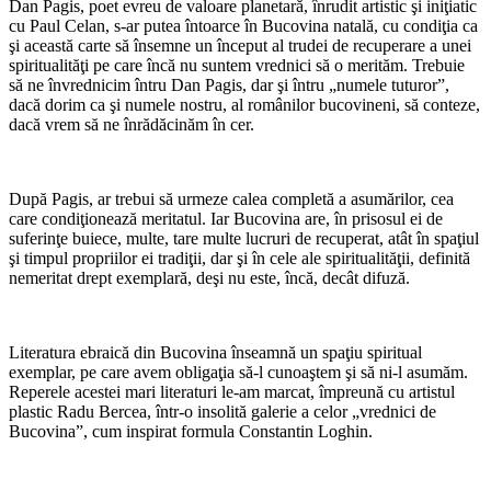
Dan Pagis, poet evreu de valoare planetară, înrudit artistic şi iniţiatic
cu Paul Celan, s-ar putea întoarce în Bucovina natală, cu condiţia ca
şi această carte să însemne un început al trudei de recuperare a unei
spiritualităţi pe care încă nu suntem vrednici să o merităm. Trebuie
să ne învrednicim întru Dan Pagis, dar şi întru „numele tuturor”,
dacă dorim ca şi numele nostru, al românilor bucovineni, să conteze,
dacă vrem să ne înrădăcinăm în cer.
*
După Pagis, ar trebui să urmeze calea completă a asumărilor, cea
care condiţionează meritatul. Iar Bucovina are, în prisosul ei de
suferinţe buiece, multe, tare multe lucruri de recuperat, atât în spaţiul
şi timpul propriilor ei tradiţii, dar şi în cele ale spiritualităţii, definită
nemeritat drept exemplară, deşi nu este, încă, decât difuză.
*
Literatura ebraică din Bucovina înseamnă un spaţiu spiritual
exemplar, pe care avem obligaţia să-l cunoaştem şi să ni-l asumăm.
Reperele acestei mari literaturi le-am marcat, împreună cu artistul
plastic Radu Bercea, într-o insolită galerie a celor „vrednici de
Bucovina”, cum inspirat formula Constantin Loghin.
*