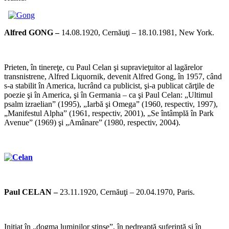
*
Alfred GONG –
14.08.1920, Cernăuţi – 18.10.1981, New York.
*
Prieten, în tinereţe, cu Paul Celan şi supravieţuitor al lagărelor
transnistrene, Alfred Liquornik, devenit Alfred Gong, în 1957, când
s-a stabilit în America, lucrând ca publicist, şi-a publicat cărţile de
poezie şi în America, şi în Germania – ca şi Paul Celan: „Ultimul
psalm izraelian” (1995), „Iarbă şi Omega” (1960, respectiv, 1997),
„Manifestul Alpha” (1961, respectiv, 2001), „Se întâmplă în Park
Avenue” (1969) şi „Amânare” (1980, respectiv, 2004).
*
*
Paul CELAN –
23.11.1920, Cernăuţi – 20.04.1970, Paris.
*
Iniţiat în „dogma luminilor stinse”, în nedreaptă suferinţă şi în