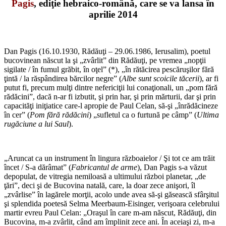
Pagis
, ediţie hebraico-română, care se va lansa în
aprilie 2014
*
Dan Pagis (16.10.1930, Rădăuţi – 29.06.1986, Ierusalim), poetul
bucovinean născut la şi „zvârlit” din Rădăuţi, pe vremea „nopţii
sigilate / în fumul grăbit, în oţel” (*), „în rătăcirea pescăruşilor fără
ţintă / la răspândirea bărcilor negre” (
Albe sunt scoicile tăcerii
), ar fi
putut fi, precum mulţi dintre nefericiţii lui conaţionali, un „pom fără
rădăcini”, dacă n-ar fi izbutit, şi prin har, şi prin mărturii, dar şi prin
capacităţi iniţiatice care-l apropie de Paul Celan, să-şi „înrădăcineze
în cer” (
Pom fără rădăcini
) „sufletul ca o furtună pe câmp” (
Ultima
rugăciune a lui Saul
).
*
„Aruncat ca un instrument în lingura războaielor / Şi tot ce am trăit
încet / S-a dărâmat” (
Fabricantul de arme
), Dan Pagis s-a văzut
depopulat, de vitregia nemiloasă a ultimului război planetar, „de
ţări”, deci şi de Bucovina natală, care, la doar zece anişori, îl
„zvârlise” în lagărele morţii, acolo unde avea să-şi găsească sfârşitul
şi splendida poetesă Selma Meerbaum-Eisinger, verişoara celebrului
martir evreu Paul Celan: „Oraşul în care m-am născut, Rădăuţi, din
Bucovina, m-a zvârlit, când am împlinit zece ani. În aceiaşi zi, m-a