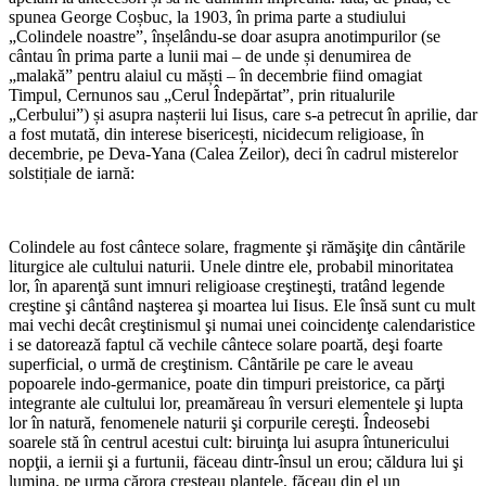
spunea George Coșbuc, la 1903, în prima parte a studiului
„Colindele noastre”, înșelându-se doar asupra anotimpurilor (se
cântau în prima parte a lunii mai – de unde și denumirea de
„malakă” pentru alaiul cu măști – în decembrie fiind omagiat
Timpul, Cernunos sau „Cerul Îndepărtat”, prin ritualurile
„Cerbului”) și asupra nașterii lui Iisus, care s-a petrecut în aprilie, dar
a fost mutată, din interese bisericești, nicidecum religioase, în
decembrie, pe Deva-Yana (Calea Zeilor), deci în cadrul misterelor
solstițiale de iarnă:
*
Colindele au fost cântece solare, fragmente şi rămăşiţe din cântările
liturgice ale cultului naturii. Unele dintre ele, probabil minoritatea
lor, în aparenţă sunt imnuri religioase creştineşti, tratând legende
creştine şi cântând naşterea şi moartea lui Iisus. Ele însă sunt cu mult
mai vechi decât creştinismul şi numai unei coincidenţe calendaristice
i se datorează faptul că vechile cântece solare poartă, deşi foarte
superficial, o urmă de creştinism. Cântările pe care le aveau
popoarele indo-germanice, poate din timpuri preistorice, ca părţi
integrante ale cultului lor, preamăreau în versuri elementele şi lupta
lor în natură, fenomenele naturii şi corpurile cereşti. Îndeosebi
soarele stă în centrul acestui cult: biruinţa lui asupra întunericului
nopţii, a iernii şi a furtunii, fäceau dintr-însul un erou; căldura lui şi
lumina, pe urma cărora creşteau plantele, făceau din el un