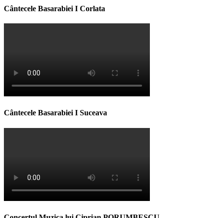
Cântecele Basarabiei I Corlata
Cântecele Basarabiei I Suceava
Concertul Muzica lui Ciprian PORUMBESCU