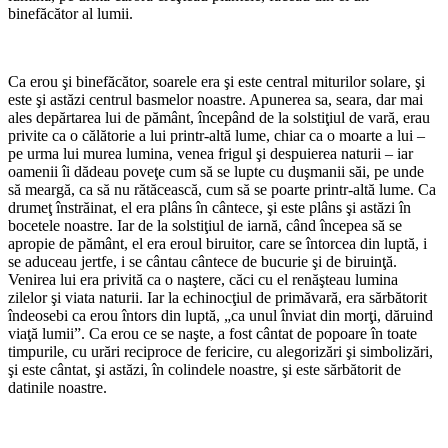
binefăcător al lumii.
*
Ca erou şi binefăcător, soarele era şi este central miturilor solare, şi
este şi astăzi centrul basmelor noastre. Apunerea sa, seara, dar mai
ales depărtarea lui de pământ, începând de la solstiţiul de vară, erau
privite ca o călătorie a lui printr-altă lume, chiar ca o moarte a lui –
pe urma lui murea lumina, venea frigul şi despuierea naturii – iar
oamenii îi dădeau poveţe cum să se lupte cu duşmanii săi, pe unde
să meargă, ca să nu rătăcească, cum să se poarte printr-altă lume. Ca
drumeţ înstrăinat, el era plâns în cântece, şi este plâns şi astăzi în
bocetele noastre. Iar de la solstiţiul de iarnă, când începea să se
apropie de pământ, el era eroul biruitor, care se întorcea din luptă, i
se aduceau jertfe, i se cântau cântece de bucurie şi de biruinţă.
Venirea lui era privită ca o naştere, căci cu el renăşteau lumina
zilelor şi viata naturii. Iar la echinocţiul de primăvară, era sărbătorit
îndeosebi ca erou întors din luptă, „ca unul înviat din morţi, dăruind
viaţă lumii”. Ca erou ce se naşte, a fost cântat de popoare în toate
timpurile, cu urări reciproce de fericire, cu alegorizări şi simbolizări,
şi este cântat, şi astăzi, în colindele noastre, şi este sărbătorit de
datinile noastre.
*