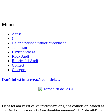
Menu
Acasa
Carti
Galeria personalitatilor bucovinene
Jurnalism
Urzica vieneza
Rock Andi
Rubrica lui Andi
Contact
Categorii
Dacă tot vă interesează colindele…
*
Dacă tot am văzut că vă interesează originea colindelor, haideți să
apelăm la antecesori și să ne dumirim împreună. Iată, de pildă, ce