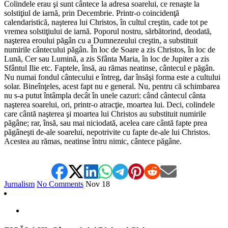
Colindele erau şi sunt cântece la adresa soarelui, ce renaşte la
solstiţiul de iarnă, prin Decembrie. Printr-o coincidenţă
calendaristică, naşterea lui Christos, în cultul creştin, cade tot pe
vremea solstiţiului de iarnă. Poporul nostru, sărbătorind, deodată,
naşterea eroului păgân cu a Dumnezeului creştin, a substituit
numirile cântecului păgân. În loc de Soare a zis Christos, în loc de
Lună, Cer sau Lumină, a zis Sfânta Maria, în loc de Jupiter a zis
Sfântul Ilie etc. Faptele, însă, au rămas neatinse, cântecul e păgân.
Nu numai fondul cântecului e întreg, dar însăşi forma este a cultului
solar. Bineînţeles, acest fapt nu e general. Nu, pentru că schimbarea
nu s-a putut întâmpla decât în unele cazuri: când cântecul cânta
naşterea soarelui, ori, printr-o atracţie, moartea lui. Deci, colindele
care cântă naşterea şi moartea lui Christos au substituit numirile
păgâne; rar, însă, sau mai niciodată, acelea care cântă fapte prea
păgâneşti de-ale soarelui, nepotrivite cu fapte de-ale lui Christos.
Acestea au rămas, neatinse întru nimic, cântece păgâne.
Jurnalism
No Comments
Nov
18