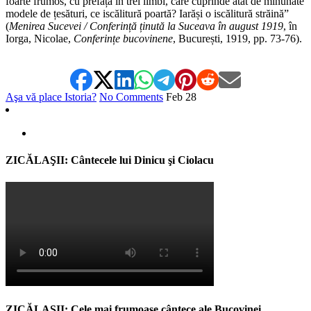
foarte frumos, cu prefață în trei limbi, care cuprinde atât de minunate
modele de țesături, ce iscălitură poartă? Iarăși o iscălitură străină”
(
Menirea Sucevei / Conferință ținută la Suceava în august 1919
, în
Iorga, Nicolae,
Conferințe bucovinene
, București, 1919, pp. 73-76).
Aşa vă place Istoria?
No Comments
Feb
28
ZICĂLAŞII: Cântecele lui Dinicu şi Ciolacu
ZICĂLAŞII: Cele mai frumoase cântece ale Bucovinei