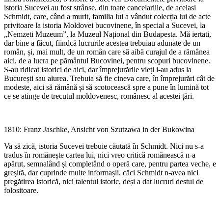
istoria Sucevei au fost strânse, din toate cancelariile, de acelasi
Schmidt, care, când a murit, familia lui a vândut colecția lui de acte
privitoare la istoria Moldovei bucovinene, în special a Sucevei, la
„Nemzeti Muzeum”, la Muzeul Național din Budapesta. Mă iertati,
dar bine a făcut, fiindcă lucrurile acestea trebuiau adunate de un
român, și, mai mult, de un român care să aibă curajul de a rămânea
aici, de a lucra pe pământul Bucovinei, pentru scopuri bucovinene.
S-au ridicat istorici de aici, dar împrejurările vieți i-au adus la
București sau aiurea. Trebuia să fie cineva care, în împrejurări cât de
modeste, aici să rămână și să scotocească spre a pune în lumină tot
ce se atinge de trecutul moldovenesc, românesc al acestei țări.
1810: Franz Jaschke, Ansicht von Szutzawa in der Bukowina
Va să zică, istoria Sucevei trebuie căutată în Schmidt. Nici nu s-a
tradus în românește cartea lui, nici vreo critică românească n-a
apărut, semnalând și completând o operă care, pentru partea veche, e
greșită, dar cuprinde multe informașii, căci Schmidt n-avea nici
pregătirea istorică, nici talentul istoric, deși a dat lucruri destul de
folositoare.