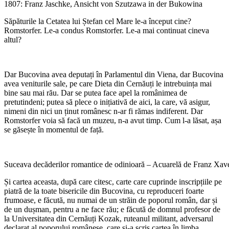
1807: Franz Jaschke, Ansicht von Szutzawa in der Bukowina
Săpăturile la Cetatea lui Ștefan cel Mare le-a început cine?
Romstorfer. Le-a condus Romstorfer. Le-a mai continuat cineva
altul?
*
Dar Bucovina avea deputați în Parlamentul din Viena, dar Bucovina
avea veniturile sale, pe care Dieta din Cernăuți le intrebuința mai
bine sau mai rău. Dar se putea face apel la românimea de
pretutindeni; putea să plece o inițiativă de aici, la care, vă asigur,
nimeni din nici un ținut românesc n-ar fi rămas indiferent. Dar
Romstorfer voia să facă un muzeu, n-a avut timp. Cum l-a lăsat, așa
se găsește în momentul de față.
Suceava decăderilor romantice de odinioară – Acuarelă de Franz Xa
Și cartea aceasta, după care citesc, carte care cuprinde inscripțiile pe
piatră de la toate bisericile din Bucovina, cu reproduceri foarte
frumoase, e făcută, nu numai de un străin de poporul român, dar și
de un dușman, pentru a ne face rău; e făcută de domnul profesor de
la Universitatea din Cernăuți Kozak, ruteanul militant, adversarul
declarat al poporului românese, care și-a scris cartea în limba