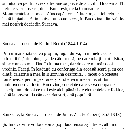
și inițiativa pentru aceasta trebuie să plece de aici, din Bucovina. Nu
trebuie să se lase ca, de la București, de la Comisiunea
Monumentelor Istorice, să înceapă această lucrare, ci aici trebuie
luată inițiativa. Și inițiativa nu poate pleca, în Bucovina, dintr-alt loc
mai potrivit decât din Suceava.
Suceava – desen de Rudolf Bernt (1844-1914)
Prin urmare, iată ce vă propun, rugându-vă, în numele acelei
prietenii față de mine, așa de călduroasă, pe care mi-ați marturisit-o,
și pe care o simt adânc în inima mea, dar de care nu mă socot
vrednic. Faceți, în legătură cu conferința din această seară și cu cea
dintâi călătorie a mea în Bucovina dezrobită… faceți o Societate
românească pentru păstrarea și studierea urmelor trecutului
moldovenesc al fostei Bucovine, societate care se va ocupa de
inscripțiuni, de tot ce mai este aici, până și de elementele de folklor,
până la povești, la cântece, dansuri, artă populară.
Sânziene, la Suceava – desen de Julius Zalaty Zuber (1867-1918)
Și, fiindcă vine vorba de artă populară, iarăși aș întreba: albumul,