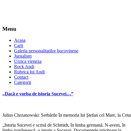
Menu
Acasa
Carti
Galeria personalitatilor bucovinene
Jurnalism
Urzica vieneza
Rock Andi
Rubrica lui Andi
Contact
Categorii
„Dacă e vorba de istoria Sucevei…”
Julius Chrzanowski: Serbările în memoria lui Ştefan cel Mare, la Ceta
„Istoria Sucevei e scrisă de Schmidt, în limba germană. N-avem, în
limba românească, o istorie a Sucevei. Documentele privitoare la