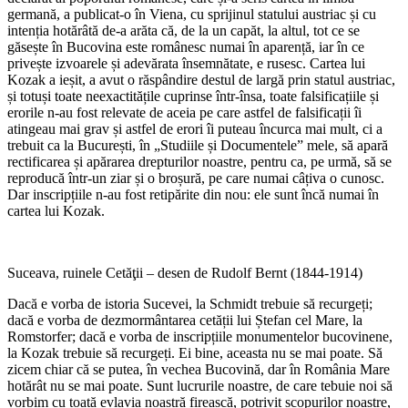
germană, a publicat-o în Viena, cu sprijinul statului austriac și cu
intenția hotărâtă de-a arăta că, de la un capăt, la altul, tot ce se
găsește în Bucovina este românesc numai în aparență, iar în ce
privește izvoarele și adevărata însemnătate, e rusesc. Cartea lui
Kozak a ieșit, a avut o răspândire destul de largă prin statul austriac,
și totuși toate neexactitățile cuprinse într-însa, toate falsificațiile și
erorile n-au fost relevate de aceia pe care astfel de falsificații îi
atingeau mai grav și astfel de erori îi puteau încurca mai mult, ci a
trebuit ca la București, în „Studiile și Documentele” mele, să apară
rectificarea și apărarea drepturilor noastre, pentru ca, pe urmă, să se
reproducă într-un ziar și o broșură, pe care numai câțiva o cunosc.
Dar inscripțiile n-au fost retipărite din nou: ele sunt încă numai în
cartea lui Kozak.
Suceava, ruinele Cetăţii – desen de Rudolf Bernt (1844-1914)
Dacă e vorba de istoria Sucevei, la Schmidt trebuie să recurgeți;
dacă e vorba de dezmormântarea cetății lui Ștefan cel Mare, la
Romstorfer; dacă e vorba de inscripțiile monumentelor bucovinene,
la Kozak trebuie să recurgeți. Ei bine, aceasta nu se mai poate. Să
zicem chiar că se putea, în vechea Bucovină, dar în România Mare
hotărât nu se mai poate. Sunt lucrurile noastre, de care tebuie noi să
vorbim cu toată evlavia noastră firească, potrivit scopurilor noastre,