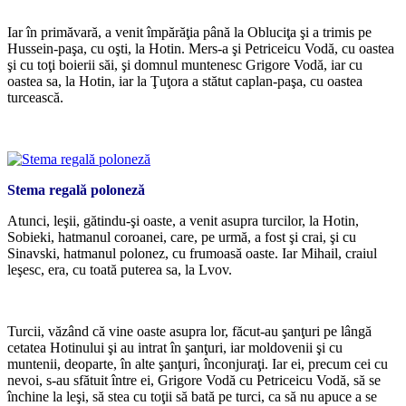
*
Iar în primăvară, a venit împărăţia până la Obluciţa şi a trimis pe
Hussein-paşa, cu oşti, la Hotin. Mers-a şi Petriceicu Vodă, cu oastea
şi cu toţi boierii săi, şi domnul muntenesc Grigore Vodă, iar cu
oastea sa, la Hotin, iar la Ţuţora a stătut caplan-paşa, cu oastea
turcească.
*
Stema regală poloneză
Atunci, leşii, gătindu-şi oaste, a venit asupra turcilor, la Hotin,
Sobieki, hatmanul coroanei, care, pe urmă, a fost şi crai, şi cu
Sinavski, hatmanul polonez, cu frumoasă oaste. Iar Mihail, craiul
leşesc, era, cu toată puterea sa, la Lvov.
*
Turcii, văzând că vine oaste asupra lor, făcut-au şanţuri pe lângă
cetatea Hotinului şi au intrat în şanţuri, iar moldovenii şi cu
muntenii, deoparte, în alte şanţuri, înconjuraţi. Iar ei, precum cei cu
nevoi, s-au sfătuit între ei, Grigore Vodă cu Petriceicu Vodă, să se
închine la leşi, să stea cu toţii să bată pe turci, ca să nu apuce a se