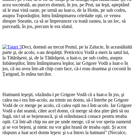
acea socoteală, au purces domnii, în jos, pe Prut, iar leşii, aşteptând
să le mai vină oaste, pe urmă au luat-o, de la Hotin, pe sub codru,
asupra Toporăuţilor, întru întâmpinarea celeilalte oşti, ce venea
dinspre Sneatin, ca să se împreuneze cu toată oastea, la un loc, să
purceadă, în jos, precum le era sfatul.
*
Deci, domnii au trecut Prutul, pe la Zalucie, în aceastălaltă
parte şi, de acolo, s-au despărţit. Petriceicu Vodă a mers la satul lui,
la Tătărăşeni, şi, de la Tătărăşeni, a luat-o, pe sub codru, asupra
Iubăneştilor, întru întâmpinarea leşilor, iar Grigore Vodă a luat-o în
jos, că nu avea într-alt chip cum face, că-i erau doamna şi coconii în
Ţarigrad, în mâna turcilor.
*
Hatmanii leşeşti, văzându-l pe Grigore Vodă că a luat-o în jos, şi
calea nu-i era într-acolo, au trimis un domn, să-l întrebe pe Grigore
Vodă de ce merge pe acolo, că calea oştii nu-i într-acolo. Iar Grigore
Vodă a dat seamă, către acel domn, că merge să dea ştire ţării să nu
fugă, nici să se bejenească, şi să orânduiască conace pentru treaba
oştii. Că într-alt chip nu are pe unde merge, că se vor speria oamenii
şi se vor bejeni, şi nimic nu vor găsi hrană de treaba oştii. Şi acest
răspuns a luat acel domn leşesc şi s-a întors la hatmani” (Neculce,