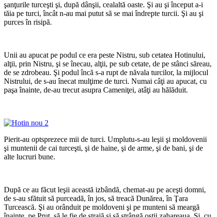
şanţurile turceşti şi, după dânşii, cealaltă oaste. Şi au şi început a-i
tăia pe turci, încât n-au mai putut să se mai îndrepte turcii. Şi au şi
purces în risipă.
*
Unii au apucat pe podul ce era peste Nistru, sub cetatea Hotinului,
alţii, prin Nistru, şi se înecau, alţii, pe sub cetate, de pe stânci săreau,
de se zdrobeau. Şi podul încă s-a rupt de năvala turcilor, la mijlocul
Nistrului, de s-au înecat mulţime de turci. Numai câţi au apucat, cu
paşa înainte, de-au trecut asupra Cameniţei, atâţi au hălăduit.
*
Pierit-au optsprezece mii de turci. Umplutu-s-au leşii şi moldovenii
şi muntenii de cai turceşti, şi de haine, şi de arme, şi de bani, şi de
alte lucruri bune.
*
După ce au făcut leşii această izbândă, chemat-au pe aceşti domni,
de s-au sfătuit să purceadă, în jos, să treacă Dunărea, în Ţara
Turcească. Şi au orânduit pe moldoveni şi pe munteni să meargă
înainte, pe Prut, să le fie de strajă şi să strângă oştii zahareaua. Şi, cu