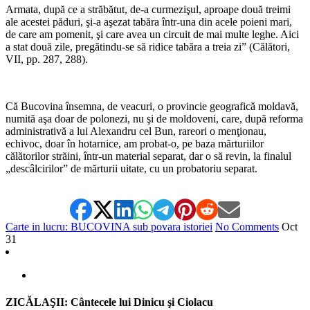
Armata, după ce a străbătut, de-a curmezişul, aproape două treimi
ale acestei păduri, şi-a aşezat tabăra într-una din acele poieni mari,
de care am pomenit, şi care avea un circuit de mai multe leghe. Aici
a stat două zile, pregătindu-se să ridice tabăra a treia zi” (Călători,
VII, pp. 287, 288).
*
Că Bucovina însemna, de veacuri, o provincie geografică moldavă,
numită aşa doar de polonezi, nu şi de moldoveni, care, după reforma
administrativă a lui Alexandru cel Bun, rareori o menţionau,
echivoc, doar în hotarnice, am probat-o, pe baza mărturiilor
călătorilor străini, într-un material separat, dar o să revin, la finalul
„descâlcirilor” de mărturii uitate, cu un probatoriu separat.
Carte in lucru: BUCOVINA sub povara istoriei
No Comments
Oct
31
ZICĂLAŞII: Cântecele lui Dinicu şi Ciolacu