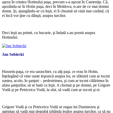
aşeza în cetatea Hotinului paşa, precum s-a aşezat în Cameniţa. Că,
aşezându-se în Hotin paşa, deci în Moldova, n-are de ce mai domni
domn. Şi, ajungându-se cu leşii, ei îi cheamă să vină mai curând, că
ei încă vor ţine cu dânşii, asupra turcilor.
*
Deci leşii au primit, cu bucurie, şi îndată s-au pornit asupra
Hotinului.
Jan Sobiecki
Hussein-paşa, ce era saraschier, cu alţi paşi, ce erau în Hotin,
înţelegând că vine oaste leşească asupra lor, se sfătuiră cum ar tocmi
oastea, acolo, în şanţuri – pedestrimea, şi cum ar tocmi călărimea în
afara şanţurilor, să se bată cu leşii. A chemat şi pe domni, pe Grigore
Vodă şi pe Petriceicu Vodă, la sfat, să vadă cum ar socoti şi ei.
*
Grigore Vodă şi cu Petriceicu Vodă se rugau lui Dumnezeu şi
aşteptau să vadă mai degrabă izbânda leşilor asupra turcilor, ca să nu