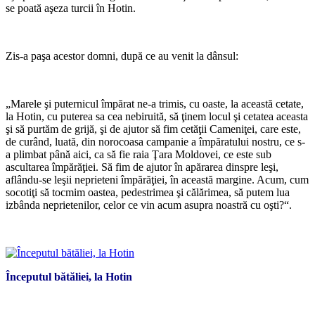
se poată aşeza turcii în Hotin.
*
Zis-a paşa acestor domni, după ce au venit la dânsul:
*
„Marele şi puternicul împărat ne-a trimis, cu oaste, la această cetate,
la Hotin, cu puterea sa cea nebiruită, să ţinem locul şi cetatea aceasta
şi să purtăm de grijă, şi de ajutor să fim cetăţii Cameniţei, care este,
de curând, luată, din norocoasa campanie a împăratului nostru, ce s-
a plimbat până aici, ca să fie raia Ţara Moldovei, ce este sub
ascultarea împărăţiei. Să fim de ajutor în apărarea dinspre leşi,
aflându-se leşii neprieteni împărăţiei, în această margine. Acum, cum
socotiţi să tocmim oastea, pedestrimea şi călărimea, să putem lua
izbânda neprietenilor, celor ce vin acum asupra noastră cu oşti?“.
*
Începutul bătăliei, la Hotin
*