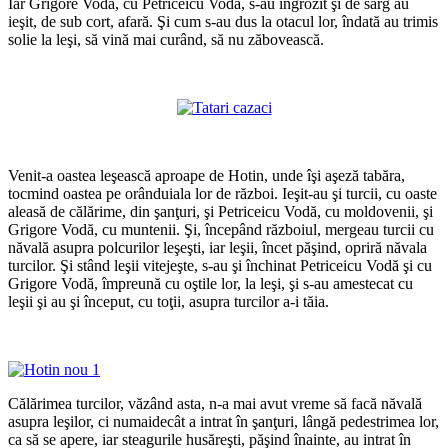
Iar Grigore Vodă, cu Petriceicu Vodă, s-au îngrozit şi de sârg au
ieşit, de sub cort, afară. Şi cum s-au dus la otacul lor, îndată au trimis
solie la leşi, să vină mai curând, să nu zăbovească.
*
*
Venit-a oastea leşească aproape de Hotin, unde îşi aşeză tabăra,
tocmind oastea pe orânduiala lor de război. Ieşit-au şi turcii, cu oaste
aleasă de călărime, din şanţuri, şi Petriceicu Vodă, cu moldovenii, şi
Grigore Vodă, cu muntenii. Şi, începând războiul, mergeau turcii cu
năvală asupra polcurilor leşeşti, iar leşii, încet păşind, opriră năvala
turcilor. Şi stând leşii vitejeşte, s-au şi închinat Petriceicu Vodă şi cu
Grigore Vodă, împreună cu oştile lor, la leşi, şi s-au amestecat cu
leşii şi au şi început, cu toţii, asupra turcilor a-i tăia.
*
Călărimea turcilor, văzând asta, n-a mai avut vreme să facă năvală
asupra leşilor, ci numaidecât a intrat în şanţuri, lângă pedestrimea lor,
ca să se apere, iar steagurile husăreşti, păşind înainte, au intrat în