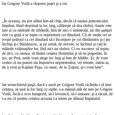
Iar Grigore Vodă a răspuns paşei şi a zis:
*
„În aceasta, nu pot sfătui într-alt chip, decât că oastea puternicului
împărat, fiind deprinsă la loc larg, călăreşte să dea război, foarte este
tare şi cu nădejde de izbândă, fără de nici o sminteală, iar din şanţuri
este cu grijă a se lupta cu neprietenii cei dinafară. Că de multe ori se
iveşte prilejul ca cei dinafară să-i înconjure pe cei dinlăuntru şi-i ţin
închişi şi-i flămânzesc, şi pe urmă, de nevoie, se închină şi cad în
mâinile vrăjmaşilor lor, fără nici un război. Ci eu socotesc să ieşim,
de aici, cu oastea, să lăsăm cetatea Hotinului şi să ne pogorâm, în
jos, pe Prut, unde vom alege loc larg şi bun de bătălie. Şi, de vom
vedea că nu putem sta împotriva neprietenilor, vei trimite, măria ta,
de o veni şi Kaplan Paşa, cu oaste, de la Ţuţora, şi-i vom bate“.
*
Iar seraschierul-paşă, dacă a auzit pe Grigore Vodă zicându-i să lase
cetatea, să iasă la loc larg cu oştile, s-a mâniat atât de tare pe Grigore
Vodă, încât a scos hangerul, să-l lovească, să-l omoare, şi a răcnit, de
i-a zis că pentru cetatea aceasta l-a trimis pe dânsul împăratul.
*