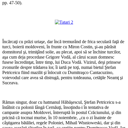
pp. 47-50).
*
*
Încărcaţi cu prăzi uriaşe, dar încă tremurând de frica seculară faţă de
turci, boierii moldoveni, în frunte cu Miron Costin, şi-au părăsit
domnitorul şi, trimiţând solie, au plecat, apoi să se închine turcilor,
aşa cum deja procedase Grigore Vodă, al cărui scaun domnesc
fusese încredinţat, între timp, lui Duca Vodă. Vizirul, deşi prinsese
zvonurile despre trădarea lor, îi iartă pe toţi, numai bietul Ştefan
Petriceicu fiind mazilit şi înlocuit cu Dumitraşco Cantacuzino,
voievodul care avea să distrugă, pentru totdeauna, cetăţile Neamţ şi
Suceava.
*
Rămas singur, doar cu hatmanul Hăbăşescul, Ştefan Petriceicu s-a
întâlnit cu polonii lângă Cernăuţi, însoţindu-i în tentativa de
campanie asupra Moldovei, întreruptă în postul Crăciunului, şi din
pricină că tocmai murise, în 10 noiembrie, „cu o zi înainte de
câştigarea bătăliei, regele Poloniei, Mihail Wisnioweski, dar şi din
cauza aşezării tătarilor în ţară, ca sprijin pentru Dumitraşco Vodă. Iar