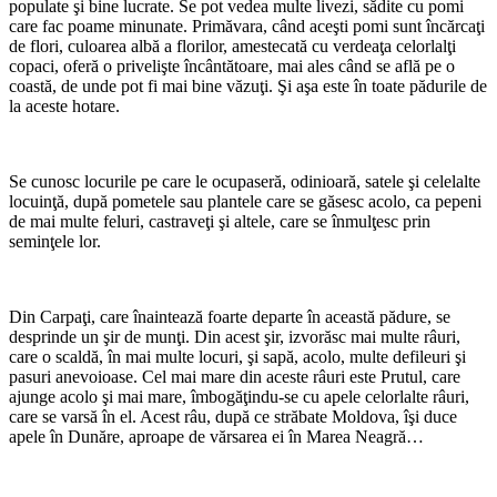
populate şi bine lucrate. Se pot vedea multe livezi, sădite cu pomi
care fac poame minunate. Primăvara, când aceşti pomi sunt încărcaţi
de flori, culoarea albă a florilor, amestecată cu verdeaţa celorlalţi
copaci, oferă o privelişte încântătoare, mai ales când se află pe o
coastă, de unde pot fi mai bine văzuţi. Şi aşa este în toate pădurile de
la aceste hotare.
*
Se cunosc locurile pe care le ocupaseră, odinioară, satele şi celelalte
locuinţă, după pometele sau plantele care se găsesc acolo, ca pepeni
de mai multe feluri, castraveţi şi altele, care se înmulţesc prin
seminţele lor.
*
Din Carpaţi, care înaintează foarte departe în această pădure, se
desprinde un şir de munţi. Din acest şir, izvorăsc mai multe râuri,
care o scaldă, în mai multe locuri, şi sapă, acolo, multe defileuri şi
pasuri anevoioase. Cel mai mare din aceste râuri este Prutul, care
ajunge acolo şi mai mare, îmbogăţindu-se cu apele celorlalte râuri,
care se varsă în el. Acest râu, după ce străbate Moldova, îşi duce
apele în Dunăre, aproape de vărsarea ei în Marea Neagră…
*