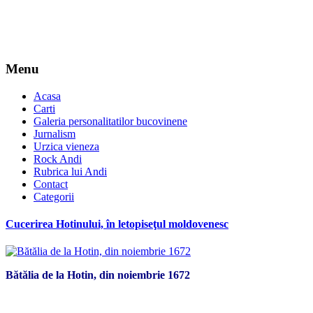
Menu
Acasa
Carti
Galeria personalitatilor bucovinene
Jurnalism
Urzica vieneza
Rock Andi
Rubrica lui Andi
Contact
Categorii
Cucerirea Hotinului, în letopiseţul moldovenesc
Bătălia de la Hotin, din noiembrie 1672