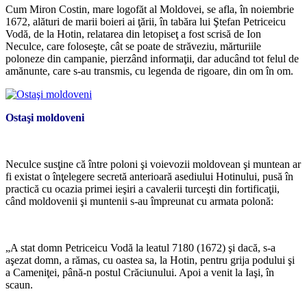
Cum Miron Costin, mare logofăt al Moldovei, se afla, în noiembrie
1672, alături de marii boieri ai ţării, în tabăra lui Ştefan Petriceicu
Vodă, de la Hotin, relatarea din letopiseţ a fost scrisă de Ion
Neculce, care foloseşte, cât se poate de străveziu, mărturiile
poloneze din campanie, pierzând informaţii, dar aducând tot felul de
amănunte, care s-au transmis, cu legenda de rigoare, din om în om.
Ostaşi moldoveni
Neculce susţine că între poloni şi voievozii moldovean şi muntean ar
fi existat o înţelegere secretă anterioară asediului Hotinului, pusă în
practică cu ocazia primei ieşiri a cavalerii turceşti din fortificaţii,
când moldovenii şi muntenii s-au împreunat cu armata polonă:
*
„A stat domn Petriceicu Vodă la leatul 7180 (1672) şi dacă, s-a
aşezat domn, a rămas, cu oastea sa, la Hotin, pentru grija podului şi
a Cameniţei, până-n postul Crăciunului. Apoi a venit la Iaşi, în
scaun.