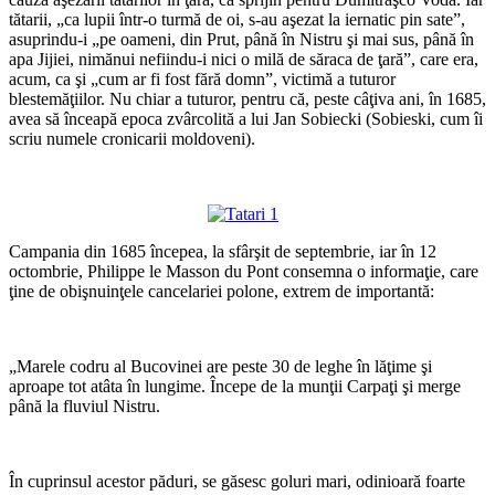
tătarii, „ca lupii într-o turmă de oi, s-au aşezat la iernatic pin sate”,
asuprindu-i „pe oameni, din Prut, până în Nistru şi mai sus, până în
apa Jijiei, nimănui nefiindu-i nici o milă de săraca de ţară”, care era,
acum, ca şi „cum ar fi fost fără domn”, victimă a tuturor
blestemăţiilor. Nu chiar a tuturor, pentru că, peste câţiva ani, în 1685,
avea să înceapă epoca zvârcolită a lui Jan Sobiecki (Sobieski, cum îi
scriu numele cronicarii moldoveni).
*
*
Campania din 1685 începea, la sfârşit de septembrie, iar în 12
octombrie, Philippe le Masson du Pont consemna o informaţie, care
ţine de obişnuinţele cancelariei polone, extrem de importantă:
*
„Marele codru al Bucovinei are peste 30 de leghe în lăţime şi
aproape tot atâta în lungime. Începe de la munţii Carpaţi şi merge
până la fluviul Nistru.
*
În cuprinsul acestor păduri, se găsesc goluri mari, odinioară foarte