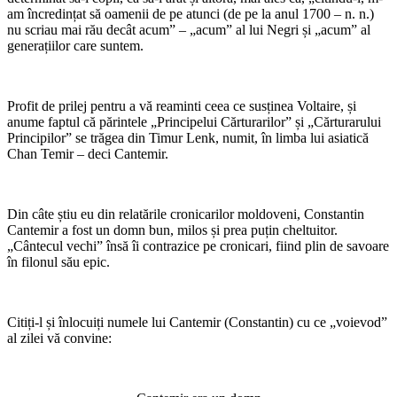
am încredințat să oamenii de pe atunci (de pe la anul 1700 – n. n.)
nu scriau mai rău decât acum” – „acum” al lui Negri și „acum” al
generațiilor care suntem.
Profit de prilej pentru a vă reaminti ceea ce susținea Voltaire, și
anume faptul că părintele „Principelui Cărturarilor” și „Cărturarului
Principilor” se trăgea din Timur Lenk, numit, în limba lui asiatică
Chan Temir – deci Cantemir.
Din câte știu eu din relatările cronicarilor moldoveni, Constantin
Cantemir a fost un domn bun, milos și prea puțin cheltuitor.
„Cântecul vechi” însă îi contrazice pe cronicari, fiind plin de savoare
în filonul său epic.
Citiți-l și înlocuiți numele lui Cantemir (Constantin) cu ce „voievod”
al zilei vă convine: