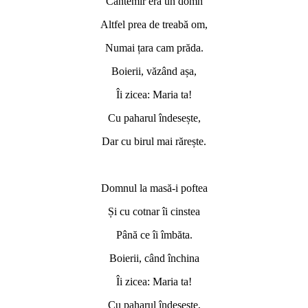
Cantemir era un domn
Altfel prea de treabă om,
Numai țara cam prăda.
Boierii, văzând așa,
Îi zicea: Maria ta!
Cu paharul îndesește,
Dar cu birul mai rărește.
Domnul la masă-i poftea
Și cu cotnar îi cinstea
Până ce îi îmbăta.
Boierii, când închina
Îi zicea: Maria ta!
Cu paharul îndesește,