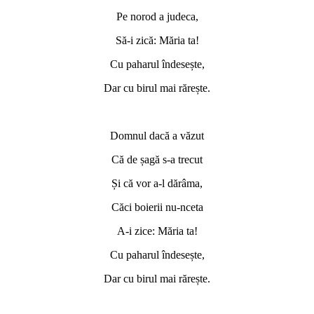
Pe norod a judeca,
Să-i zică: Măria ta!
Cu paharul îndesește,
Dar cu birul mai rărește.
Domnul dacă a văzut
Că de șagă s-a trecut
Și că vor a-l dărâma,
Căci boierii nu-nceta
A-i zice: Măria ta!
Cu paharul îndesește,
Dar cu birul mai rărește.