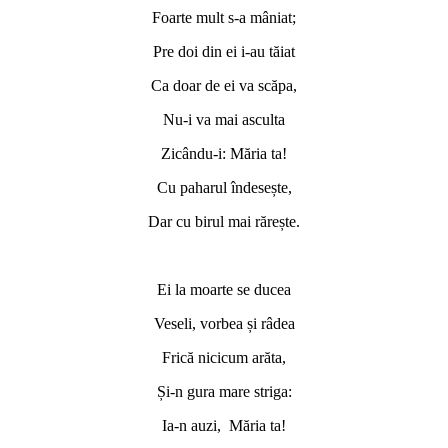
Foarte mult s-a mâniat;
Pre doi din ei i-au tăiat
Ca doar de ei va scăpa,
Nu-i va mai asculta
Zicându-i: Măria ta!
Cu paharul îndesește,
Dar cu birul mai rărește.
Ei la moarte se ducea
Veseli, vorbea și râdea
Frică nicicum arăta,
Și-n gura mare striga:
Ia-n auzi, Măria ta!