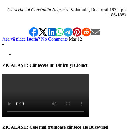
(
Scrierile lui Constantin Negruzzi
, Volumul I, București 1872, pp.
186-188).
Aşa vă place Istoria?
No Comments
Mar
12
ZICĂLAŞII: Cântecele lui Dinicu şi Ciolacu
ZICĂLAŞII: Cele mai frumoase cântece ale Bucovinei