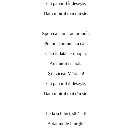
Cu paharul îndesește,
Dar cu birul mai rărește.
Spun că cum i-au omorât,
Pe loc Domnul s-a căit,
Căci îndată ce-nnopta,
Amândoi i s-arăta
Și-i zicea: Măria ta!
Cu paharul îndesește,
Dar cu birul mai rărește.
Pe la schituri, sihăstrii
A dat multe liturghii