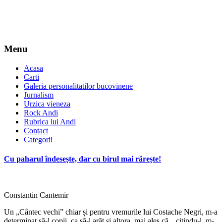
Menu
Acasa
Carti
Galeria personalitatilor bucovinene
Jurnalism
Urzica vieneza
Rock Andi
Rubrica lui Andi
Contact
Categorii
Cu paharul îndesește, dar cu birul mai rărește!
Constantin Cantemir
Un „Cântec vechi” chiar și pentru vremurile lui Costache Negri, m-a
determinat să-l copii, ca să-l arăt și altora, mai ales că, „citindu-l, m-