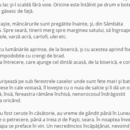
 lac şi-l scaldă fără voie. Oricine este întâlnit pe drum e bot
e găsesc de faţă.
*
 Paşte, mâncărurile sunt pregătite înainte, şi, din Sâmbăta
să. Spre seară, tinerii merg spre marginea satului, să îngroap
e, varză acră, cartofi, ulei etc.
*
 cu lumânările aprinse, de la biserică, şi cu acestea aprind fo
t împodobite cu crengi de brad.
la întrecere, care ajunge cel dintâi acasă, de la biserică, e co
*
urişează pe sub ferestrele caselor unde sunt fete mari şi bat
 iese în cale voioasă, îl loveşte cu o nuia de salcie şi îi dă un o
ă, însă, fereastra rămâne închisă, nenorocosul îndrăgostit
a oricând.
*
 au fost cerute în căsătorie, au vreme de gândit până în Lune
e o petrecere, până a treia zi de Paşti, seara. În noaptea învie
i apa se preface în vin. Un necredincios încăpăţânat, nevoind