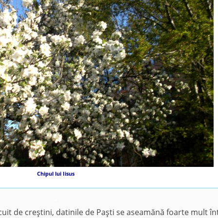
Chipul lui Iisus
*
uit de creştini, datinile de Paşti se aseamănă foarte mult în