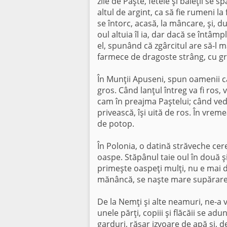
zile de Paşte, fetele şi băieţii se 
altul de argint, ca să fie rumeni la
se întorc, acasă, la mâncare, şi, d
oul altuia îl ia, dar dacă se întâm
el, spunând că zgârcitul are să-l 
farmece de dragoste strâng, cu grij
În Munţii Apuseni, spun oamenii că 
gros. Când lanţul întreg va fi ros, 
cam în preajma Paştelui; când vede
privească, îşi uită de ros. În vreme
de potop.
În Polonia, o datină străveche cer
oaspe. Stăpânul taie oul în două 
primeşte oaspeţi mulţi, nu e mai 
mănâncă, se naşte mare supărare l
De la Nemţi şi alte neamuri, ne-a v
unele părţi, copiii şi flăcăii se ad
garduri, răsar izvoare de apă şi, d