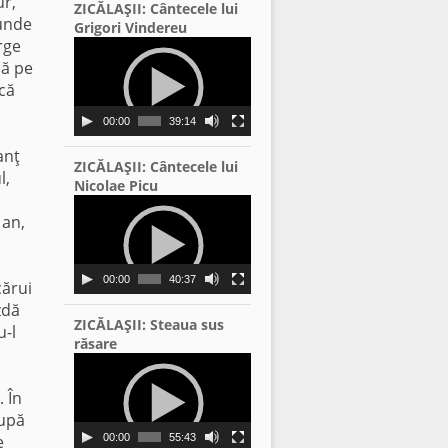
ur,
ZICĂLAŞII: Cântecele lui
 unde
Grigori Vindereu
rge
Video
Player
nă pe
acă
00:00
39:14
anţ
ZICĂLAŞII: Cântecele lui
l,
Nicolae Picu
Video
 an,
Player
00:00
40:37
cărui
zdă
ZICĂLAŞII: Steaua sus
u-l
răsare
Video
Player
. În
după
e
00:00
55:43