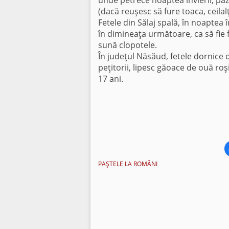
unde petrece noaptea învierii, păz
(dacă reuşesc să fure toaca, ceilalţ
Fetele din Sălaj spală, în noaptea î
în dimineaţa următoare, ca să fie f
sună clopotele.
În judeţul Năsăud, fetele dornice d
peţitorii, lipesc găoace de ouă roşi
17 ani.
PAŞTELE LA ROMÂNI