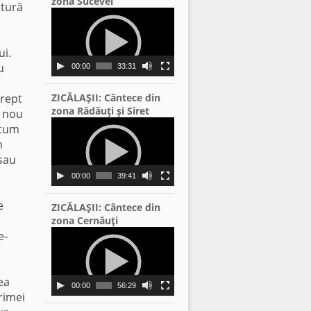
zona Sucevei
ătură
Video
Player
ui.
u
00:00
33:31
drept
ZICĂLAŞII: Cântece din
zona Rădăuţi şi Siret
l nou
Video
ecum
Player
n
 sau
00:00
39:41
e
ZICĂLAŞII: Cântece din
zona Cernăuţi
Video
e-
Player
ea
00:00
56:29
primei