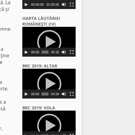
ă. La
00:00:00
01:05:55
că şi
HARTA LĂUTĂRIEI
ROMÂNEŞTI (IV)
semne
Video
Player
 a
00:00
45:32
 ţine
ne
BRC 2019: ALTAR
.
Video
Player
a
rte.
00:00
54:34
s a
BRC 2019: VOLA
 să
Video
Player
r,