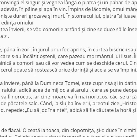
convingă el singur şi veghea lângă o piatră şi un pahar de ap
n adevăr, în pâine şi apa în vin. Împins de lăcomie, omul mân
nişte dureri grozave şi muri. În stomacul lui, piatra îşi luase
redinţa omului.
ptea învierii, se văd comorile arzând şi cine se duce să le în
 zi.
*
 până în zori, în jurul unui foc aprins, în curtea bisericii sau
 care s-au încălzit oştenii, care păzeau mormântul lui Iisus. Îi
 tainică a comorii sau că vor vedea cum se deschide cerul. Ci
erul poate să rostească orice dorinţă şi aceia se va împlini
*
la înviere, până la Dumineca Tomei, este cuprinsă şi in datin
a raiului, adică acea de mijloc a altarului, care se pune deopa
 va fi norocos, iar cine moare va fi mai norocos, căci se urcă
de păcatele sale. Când, la slujba învierii, preotul zice „Hristo
ând, repede: „Eu să joc înainte!”, adică să fie căutate la horă şi
*
e flăcăi. O ceată ia toaca, din clopotniţă, şi-o duce în cimiti