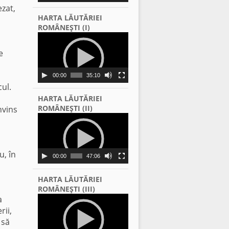
ezat,
HARTA LĂUTĂRIEI
ROMÂNEŞTI (I)
Video
Player
e
00:00
35:10
cul.
HARTA LĂUTĂRIEI
ROMÂNEŞTI (II)
nvins
Video
Player
u, în
00:00
47:06
HARTA LĂUTĂRIEI
ROMÂNEŞTI (III)
a
Video
Player
rii,
 să