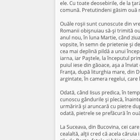
ele. Cu toate deosebirile, de la ţar
comună. Pretutindeni găsim ouă roş
Ouăle roşii sunt cunoscute din vre
Romanii obişnuiau să-şi trimită o
anul nou, în luna Martie, când ziu
vopsite, în semn de prietenie şi de
cea mai deplină pildă a unui încep
iarna, iar Paştele, la începutul p
puiul iese din găoace, aşa a înviat
Franţa, după liturghia mare, din 
argintate, în camera regelui, care 
Odată, când Iisus predica, în templ
cunoscu gândurile şi plecă, înainte 
urmăriră şi aruncară cu pietre după
odată, pietrele se prefăcură în ouă
La Suceava, din Bucovina, cei care
cealaltă, alţii cred că acela căruia 