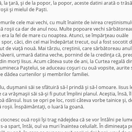
ă, la ţară, şi de la popor, la popor, aceste datini arată o trăs
ii şi mielul de Paşti.
*
murile cele mai vechi, cu mult înainte de ivirea creştinismul
uă roşii ca dar de anul nou. Multe popoare vechi sărbătorea
a era la fel de mare cu noaptea. Atunci, se împărţeau ouăle
 spor, căci, din cel mai îndepărtat trecut, oul a fost socotit 
ut de viaţă nouă. Mai târziu, creştinii, care sărbătoreau anu
rimăverii, urmară datina veche, pornind de la credinţa că, pr
 din morţi Iisus. Acum câ­teva sute de ani, la Curtea regală di
Dumineca Paştelui, se aduceau coşuri cu ouă vopsite, aurite
le dădea curtenilor şi membrilor familiei.
*
u, duşmanii săi se sfătuiră să-l prindă şi să-l omoare. Iisus l
ca vrăşmaşii săi să-şi fi putut împlini planul. Aceştia, însă, îl
 dânsul. Isus se opri pe loc, rosti câteva vorbe tainice şi, d
 roşii. Înspăimântaţi, o luară la goană.
*
 ciocnesc ouă roşii îşi trag nădejdea că se vor întâlni pe lum
i s-a spart, întâi, oul va muri înaintea celuilalt. În dimineaţa 