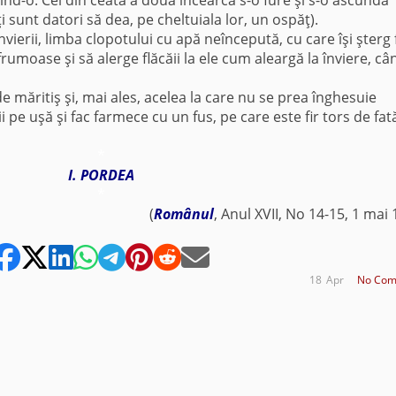
ind-o. Cei din ceata a doua încearcă s-o fure şi s-o ascundă
i sunt datori să dea, pe cheltuiala lor, un ospăţ).
nvierii, limba clopotului cu apă neîncepută, cu care îşi şterg 
rumoase şi să alerge flăcăii la ele cum aleargă la înviere, câ
e măritiş şi, mai ales, acelea la care nu se prea înghesuie
i pe uşă şi fac farmece cu un fus, pe care este fir tors de fat
*
I. PORDEA
*
(
Românul
, Anul XVII, No 14-15, 1 mai
18
Apr
No Com