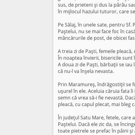
sus, de prieteni şi dus la pârâu sau
în mijlocul hazului tuturor, care s
Pe Sălaj, în unele sate, pentru Sf.
Paştelui, nu se mai face foc în ca
mâncărurile de post, de obicei fasol
A treia zi de Paşti, femeile pleacă,
În noaptea învierii, bisericile sun
A doua zi de Paşti, bărbaţii se iau 
că nu-l va înşela nevasta.
Prin Maramureş, îndrăgostiţii se f
uşurel în ele. Aceluia căruia fata îi
semn că vrea să-i fie nevastă. Dac
pleacă, cu capul plecat, mai bleg c
În judeţul Satu Mare, fetele, care
Paştelui. Dacă ele zic da, se încing
toate pietrele se prefac în pâini ş