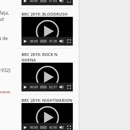
00:00
57:03
faţa,
BRC 2019: BLOODRUSH
nd
Video
Player
ă de
00:00
47:28
BRC 2019: ROCK N
GHENA
Video
 1932)
Player
00:00
52:27
ments
BRC 2019: NIGHTMARION
Video
Player
00:00
42:50