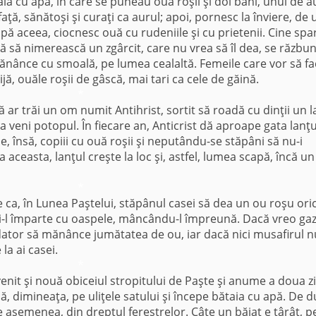
spală cu apă, în care se puneau ouă roşii şi doi bani, unul de a
 faţă, sănătoşi şi curaţi ca aurul; apoi, pornesc la înviere, de
upă aceea, ciocnesc ouă cu rudeniile şi cu prietenii. Cine spa
plă să nimerească un zgârcit, care nu vrea să îl dea, se răzbu
mănânce cu smoală, pe lumea cealaltă. Femeile care vor să f
ă, ouăle roşii de gâscă, mai tari ca cele de găină.
*
ar trăi un om numit Antihrist, sortit să roadă cu dinţii un l
va veni potopul. În fiecare an, Anticrist dă aproape gata lanţu
, însă, copiii cu ouă roşii şi neputându-se stăpâni să nu-i
a aceasta, lanţul creşte la loc şi, astfel, lumea scapă, încă un
*
e ca, în Lunea Paştelui, stăpânul casei să dea un ou roşu ori
şi-l împarte cu oaspele, mâncându-l împreună. Dacă vreo ga
dator să mănânce jumătatea de ou, iar dacă nici musafirul n
a ai casei.
*
enit şi nouă obiceiul stropitului de Paşte şi anume a doua zi
ună, dimineaţa, pe uliţele satului şi începe bătaia cu apă. De 
e asemenea, din dreptul ferestrelor. Câte un băiat e târât, p