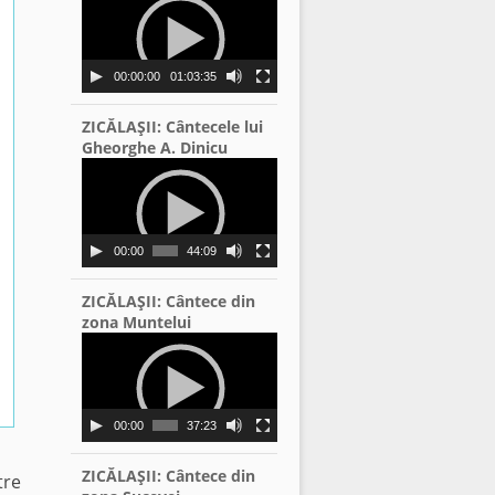
Player
00:00:00
01:03:35
ZICĂLAŞII: Cântecele lui
Gheorghe A. Dinicu
Video
Player
00:00
44:09
ZICĂLAŞII: Cântece din
zona Muntelui
Video
Player
00:00
37:23
ZICĂLAŞII: Cântece din
tre