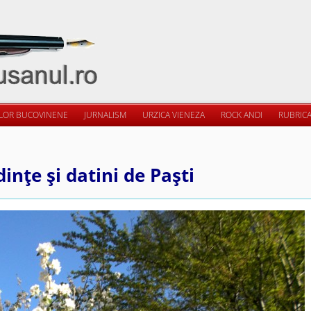
ILOR BUCOVINENE
JURNALISM
URZICA VIENEZA
ROCK ANDI
RUBRICA
inţe şi datini de Paşti