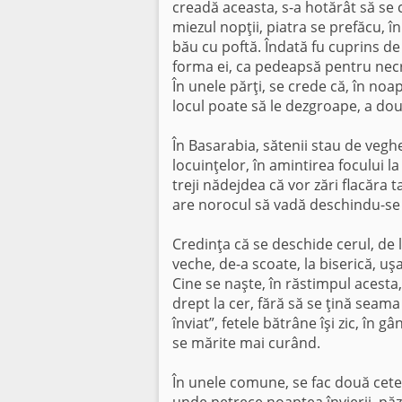
creadă aceasta, s-a hotărât să se 
miezul nopţii, piatra se prefăcu, î
bău cu poftă. Îndată fu cuprins de 
forma ei, ca pedeapsă pentru nec
În unele părţi, se crede că, în noa
locul poate să le dezgroape, a doua
În Basarabia, sătenii stau de veghe,
locuinţelor, în amintirea focului la
treji nădejdea că vor zări flacăra
are norocul să vadă deschindu-se c
Credinţa că se deschide cerul, de 
veche, de-a scoate, la biserică, uş
Cine se naşte, în răstimpul acesta,
drept la cer, fără să se ţină seama 
înviat”, fetele bătrâne îşi zic, în g
se mărite mai curând.
În unele comune, se fac două cete d