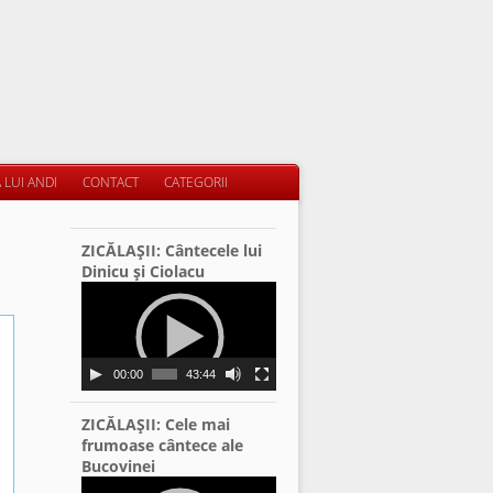
 LUI ANDI
CONTACT
CATEGORII
ZICĂLAŞII: Cântecele lui
Dinicu şi Ciolacu
Video
Player
00:00
43:44
ZICĂLAŞII: Cele mai
frumoase cântece ale
Bucovinei
Video