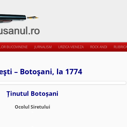
ILOR BUCOVINENE
JURNALISM
URZICA VIENEZA
ROCK ANDI
RUBRICA
eşti – Botoşani, la 1774
Ținutul Botoșani
Ocolul Siretului
*