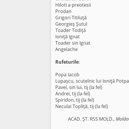
Hiloti a preotesii
Prodan
Grigori Titiluţă
Georgieş Şutul
Toader Todiţă
Ioniţă Ignat
Toader sin Ignat
Angelache
Rufeturile
:
Popa Iacob
Lupaşcu, scutelnic lui Ioniţă Potpa
Pavel, sin lui, tij (la fel)
Andrei, tij (la fel)
Spiridon, tij (la fel)
Neculai Topliţă, tij (la fel)
ACAD. ŞT. RSS MOLD.,
Moldov