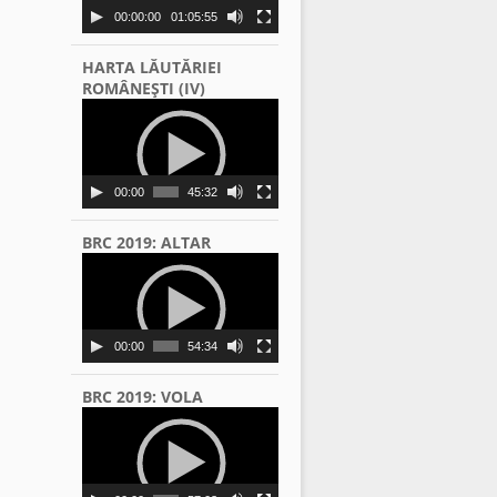
00:00:00
01:05:55
HARTA LĂUTĂRIEI
ROMÂNEŞTI (IV)
Video
Player
00:00
45:32
BRC 2019: ALTAR
Video
Player
00:00
54:34
BRC 2019: VOLA
Video
Player