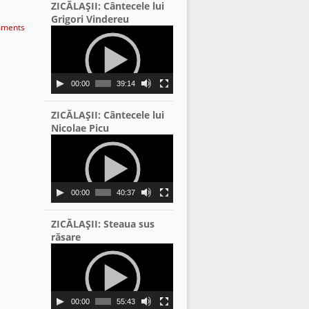
ZICĂLAŞII: Cântecele lui
Grigori Vindereu
ments
Video
Player
00:00
39:14
ZICĂLAŞII: Cântecele lui
Nicolae Picu
Video
Player
00:00
40:37
ZICĂLAŞII: Steaua sus
răsare
Video
Player
00:00
55:43