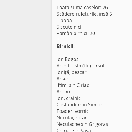
Toată suma caselor: 26
Scădere rufeturile, însă 6
1 popă
5 scutelnici
Rămân birnici: 20
*
Birnicii
:
Ion Bogos
Apostul sin (fiu) Ursul
Ioniţă, pescar
Arseni
Iftimi sin Ciriac
Anton
Ion, crainic
Costandin sin Simion
Toader, vornic
Neculai, rotar
Neculache sin Grigoraş
Chiriac sin Sava