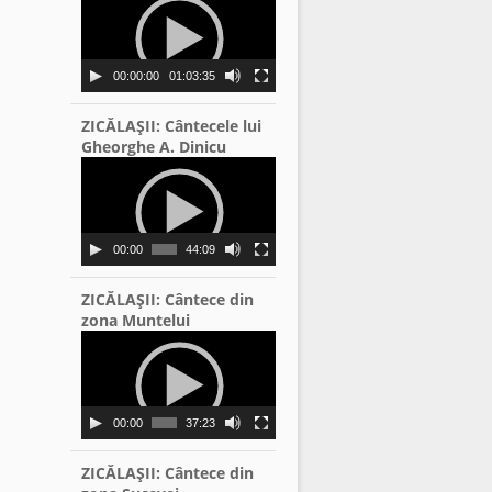
Player
00:00:00
01:03:35
ZICĂLAŞII: Cântecele lui
Gheorghe A. Dinicu
Video
Player
00:00
44:09
ZICĂLAŞII: Cântece din
zona Muntelui
Video
Player
00:00
37:23
ZICĂLAŞII: Cântece din