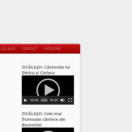
 LUI ANDI
CONTACT
CATEGORII
ZICĂLAŞII: Cântecele lui
Dinicu şi Ciolacu
Video
Player
00:00
43:44
ZICĂLAŞII: Cele mai
frumoase cântece ale
Bucovinei
Video