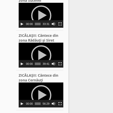
zona Sucevei
Video
Player
00:00
33:31
ZICĂLAŞII: Cântece din
zona Rădăuţi şi Siret
Video
Player
00:00
39:41
ZICĂLAŞII: Cântece din
zona Cernăuţi
Video
Player
00:00
56:29