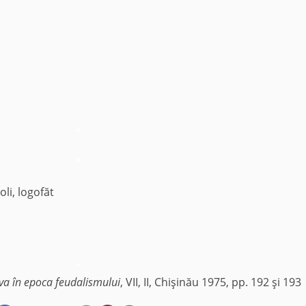
*
*
oli, logofăt
*
a în epoca feudalismului
, VII, II, Chişinău 1975, pp. 192 şi 193