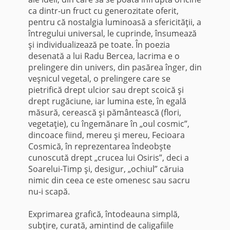
ca dintr-un fruct cu generozitate oferit,
pentru că nostalgia luminoasă a sfericităţii, a
întregului universal, le cuprinde, însumează
şi individualizează pe toate. În poezia
desenată a lui Radu Bercea, lacrima e o
prelingere din univers, din pasărea înger, din
veşnicul vegetal, o prelingere care se
pietrifică drept ulcior sau drept scoică şi
drept rugăciune, iar lumina este, în egală
măsură, cerească şi pământească (flori,
vegetaţie), cu îngemănare în „oul cosmic”,
dincoace fiind, mereu şi mereu, Fecioara
Cosmică, în reprezentarea îndeobşte
cunoscută drept „crucea lui Osiris”, deci a
Soarelui-Timp şi, desigur, „ochiul” căruia
nimic din ceea ce este omenesc sau sacru
nu-i scapă.
Exprimarea grafică, întodeauna simplă,
subţire, curată, amintind de caligafiile