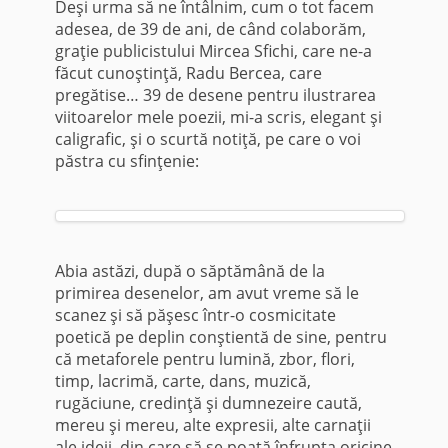
Deşi urma să ne întâlnim, cum o tot facem
adesea, de 39 de ani, de când colaborăm,
graţie publicistului Mircea Sfichi, care ne-a
făcut cunoştinţă, Radu Bercea, care
pregătise… 39 de desene pentru ilustrarea
viitoarelor mele poezii, mi-a scris, elegant şi
caligrafic, şi o scurtă notiţă, pe care o voi
păstra cu sfinţenie:
Abia astăzi, după o săptămână de la
primirea desenelor, am avut vreme să le
scanez şi să păşesc într-o cosmicitate
poetică pe deplin conştientă de sine, pentru
că metaforele pentru lumină, zbor, flori,
timp, lacrimă, carte, dans, muzică,
rugăciune, credinţă şi dumnezeire caută,
mereu şi mereu, alte expresii, alte carnaţii
ale ideii, din care să se poată înfrupta oricine