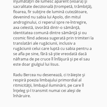
înjumătăţiri de lumesc aparent (vioara) şi
sacralitate decizională (trompetă, trâmbiţă),
floarea, fir subţire de lumină cutezătoare,
devenind nu sabia lui Apolo, din mitul
androginului, ci reperul spre re-întregire,
axa celestă, izvorâtă dintr-o sămânţă,
identitatea comună dintre sămânţă şi ou
cosmic fiind adesea sugerată prin trimiteri la
translatări ale rugăciunii, inclusiv a
rugăciunii celui care luptă cu sabia pentru a
se afla pe sine, fără să ştie vreodată dacă
năframa de pe cruce îl înfăşură şi pe el sau
este doar giulgiul lui Iisus.
Radu Bercea nu desenează, ci trăieşte şi
respiră poezia limbajului primordial al
ritmicităţii, limbajul iluminării, pe care îl
înţeleg şi-l transmit numai cei aleşi de
înhăruire.