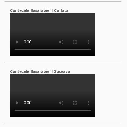
Cântecele Basarabiei I Corlata
Cântecele Basarabiei I Suceava