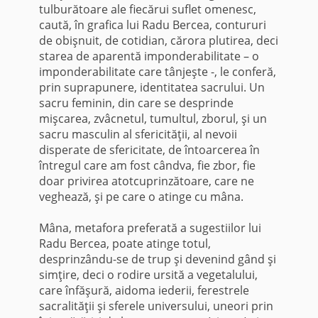
tulburătoare ale fiecărui suflet omenesc,
caută, în grafica lui Radu Bercea, contururi
de obişnuit, de cotidian, cărora plutirea, deci
starea de aparentă imponderabilitate – o
imponderabilitate care tânjeşte -, le conferă,
prin suprapunere, identitatea sacrului. Un
sacru feminin, din care se desprinde
mişcarea, zvâcnetul, tumultul, zborul, şi un
sacru masculin al sfericităţii, al nevoii
disperate de sfericitate, de întoarcerea în
întregul care am fost cândva, fie zbor, fie
doar privirea atotcuprinzătoare, care ne
veghează, şi pe care o atinge cu mâna.
Mâna, metafora preferată a sugestiilor lui
Radu Bercea, poate atinge totul,
desprinzându-se de trup şi devenind gând şi
simţire, deci o rodire ursită a vegetalului,
care înfăşură, aidoma iederii, ferestrele
sacralităţii şi sferele universului, uneori prin