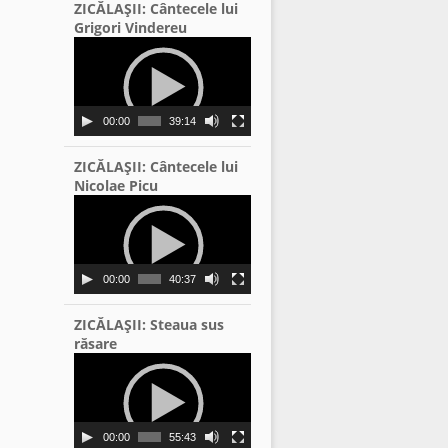
ZICĂLAŞII: Cântecele lui
Grigori Vindereu
Video
Player
00:00
39:14
ZICĂLAŞII: Cântecele lui
Nicolae Picu
Video
Player
00:00
40:37
ZICĂLAŞII: Steaua sus
răsare
Video
Player
00:00
55:43