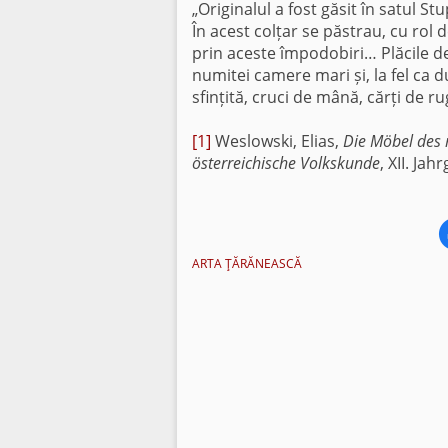
„Originalul a fost găsit în satul St
În acest colțar se păstrau, cu rol 
prin aceste împodobiri… Plăcile de 
numitei camere mari și, la fel ca d
sfințită, cruci de mână, cărți de r
[1]
Weslowski, Elias,
Die Möbel des
österreichische Volkskunde
, XII. Ja
ARTA ŢĂRĂNEASCĂ