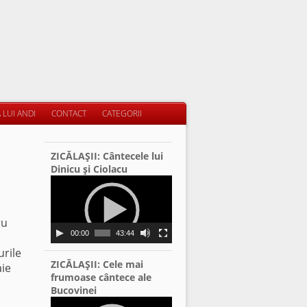
 LUI ANDI
CONTACT
CATEGORII
ZICĂLAŞII: Cântecele lui
Dinicu şi Ciolacu
Video
Player
ru
00:00
43:44
urile
ZICĂLAŞII: Cele mai
aie
frumoase cântece ale
Bucovinei
Video