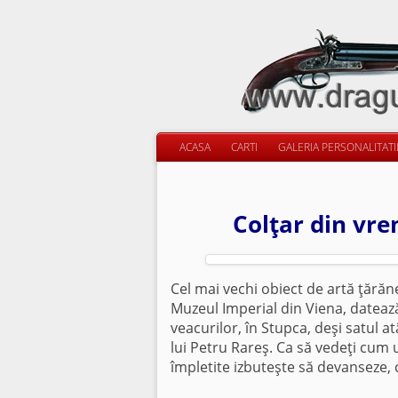
ACASA
CARTI
GALERIA PERSONALITAT
Colţar din vre
Cel mai vechi obiect de artă ţăr
Muzeul Imperial din Viena, datează
veacurilor, în Stupca, deşi satul 
lui Petru Rareş. Ca să vedeţi cum u
împletite izbuteşte să devanseze, c