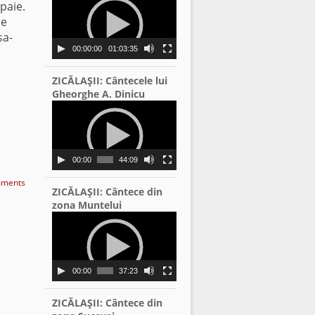
 paie.
Player
se
șa-
00:00:00
01:03:35
ZICĂLAŞII: Cântecele lui
Gheorghe A. Dinicu
Video
Player
00:00
44:09
ments
ZICĂLAŞII: Cântece din
zona Muntelui
Video
Player
00:00
37:23
ZICĂLAŞII: Cântece din