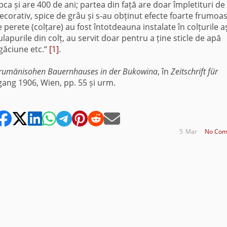
upca și are 400 de ani; partea din față are doar împletituri de
decorativ, spice de grâu și s-au obținut efecte foarte frumoa
perete (colțare) au fost întotdeauna instalate în colțurile a
ulapurile din colț, au servit doar pentru a ține sticle de apă
ugăciune etc.“
[1]
.
 rumänisohen Bauernhauses in der Bukowina
, în
Zeitschrift für
hrgang 1906, Wien, pp. 55 și urm.
5
Mar
No Com