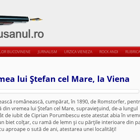
ILOR BUCOVINENE
JURNALISM
URZICA VIENEZA
ROCK ANDI
RUBRICA
mea lui Ştefan cel Mare, la Viena
ănească românească, cumpărat, în 1890, de Romstorfer, pent
 din vremea lui Ştefan cel Mare, supravieţuind, de-a lungul
atât de iubit de Ciprian Porumbescu este atestat abia în vrem
n biet colţar, cu ramă de lemn şi cu părţile interioare din p
u aproape o sută de ani, atestarea unei localităţi!