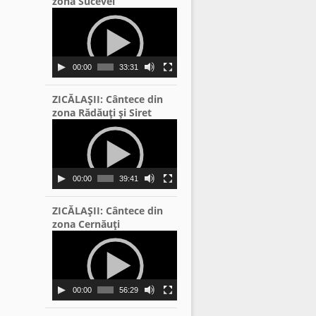
zona Sucevei
Video
Player
00:00
33:31
ZICĂLAŞII: Cântece din
zona Rădăuţi şi Siret
Video
Player
00:00
39:41
ZICĂLAŞII: Cântece din
zona Cernăuţi
Video
Player
00:00
56:29