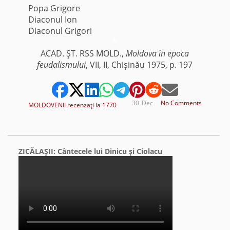
Popa Grigore
Diaconul Ion
Diaconul Grigori
*
ACAD. ŞT. RSS MOLD.,
Moldova în epoca
feudalismului
, VII, II, Chişinău 1975, p. 197
30
Dec
No Comments
MOLDOVENII recenzaţi la 1770
ZICĂLAŞII: Cântecele lui Dinicu şi Ciolacu