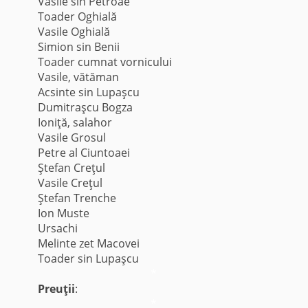
Vasile sin Petroae
Toader Oghială
Vasile Oghială
Simion sin Benii
Toader cumnat vornicului
Vasile, vătăman
Acsinte sin Lupaşcu
Dumitraşcu Bogza
Ioniţă, salahor
Vasile Grosul
Petre al Ciuntoaei
Ştefan Creţul
Vasile Creţul
Ştefan Trenche
Ion Muste
Ursachi
Melinte zet Macovei
Toader sin Lupaşcu
*
Preuţii
:
*