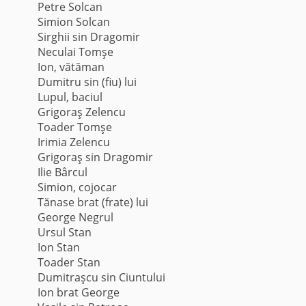
Petre Solcan
Simion Solcan
Sirghii sin Dragomir
Neculai Tomşe
Ion, vătăman
Dumitru sin (fiu) lui
Lupul, baciul
Grigoraş Zelencu
Toader Tomşe
Irimia Zelencu
Grigoraş sin Dragomir
Ilie Bârcul
Simion, cojocar
Tănase brat (frate) lui
George Negrul
Ursul Stan
Ion Stan
Toader Stan
Dumitraşcu sin Ciuntului
Ion brat George