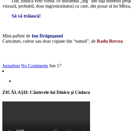
Dar, fiindcă veni vorba: ce înseamnă „ing” din faţa numelui preşedint
vizează, probabil, doar ing(eniozitatea) cu care, din pozar al lui Mîrza,
Să vă trăiască!
Mini-paflete de
Ion Drăguşanul
Caricaturi, culese sau doar copiate din “natură”, de
Radu Bercea
Jurnalism
No Comments
Jun
17
ZICĂLAŞII: Cântecele lui Dinicu şi Ciolacu