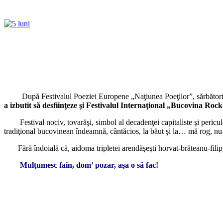
După Festivalul Poeziei Europene „Naţiunea Poeţilor”, sărbătorile
a izbutit să desfiinţeze şi Festivalul Internaţional „Bucovina Roc
Festival nociv, tovarăşi, simbol al decadenţei capitaliste şi periculos
tradiţional bucovinean îndeamnă, cântăcios, la băut şi la… mă rog, nu-i v
Fără îndoială că, aidoma tripletei arendăşeşti horvat-brăteanu-fili
Mulţumesc fain, dom’ pozar, aşa o să fac!