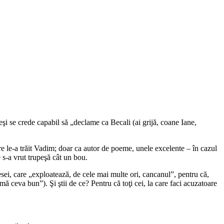
i se crede capabil să „declame ca Becali (ai grijă, coane Iane,
 le-a trăit Vadim; doar ca autor de poeme, unele excelente – în cazul
 s-a vrut trupeşă cât un bou.
ei, care „exploatează, de cele mai multe ori, cancanul”, pentru că,
ă ceva bun”). Şi ştii de ce? Pentru că toţi cei, la care faci acuzatoare