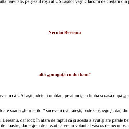
 naivitate, pe şleaul roşu al USLaşilor veşnic lacomi de creiţarii din p
Neculai Bereanu
altă „punguţă cu doi bani”
am că USLaşii judeţeni umblau, pe atunci, cu limba scoasă după „pung
 soarta „fermierilor” suceveni (să trăieşti, bade Coşneguţă, dar, din ţ
anu, dar ioc!; în afară de faptul că şi acesta a avut şi are parale bere
ile noastre, dar e greu de crezut că vreun votant al vâscos de necunoscutu