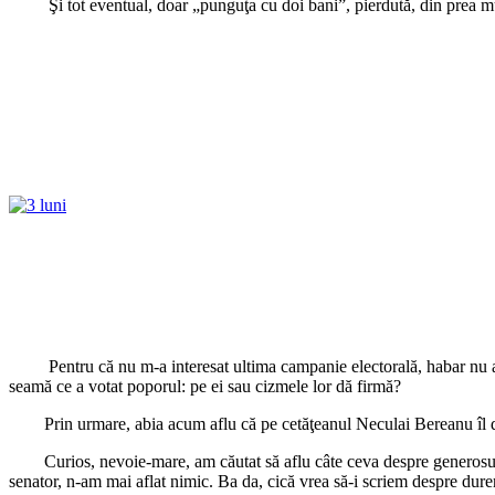
Şi tot eventual, doar „punguţa cu doi bani”, pierdută, din prea multă
Pentru că nu m-a interesat ultima campanie electorală, habar nu ave
seamă ce a votat poporul: pe ei sau cizmele lor dă firmă?
Prin urmare, abia acum aflu că pe cetăţeanul Neculai Bereanu îl doare
Curios, nevoie-mare, am căutat să aflu câte ceva despre generosul Bere
senator, n-am mai aflat nimic. Ba da, cică vrea să-i scriem despre durer