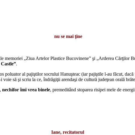
nu se mai ţine
 memoriei „Ziua Artelor Plastice Bucovinene” şi „Arderea Cărţilor B
k Castle”
.
 poluator al pajiştilor socrului Hanuşteac (iar pajiştile l-au făcut, dacă
oie să şi scriu la ce, îndrăgiţii arendaşi de cultură judeţean orală brătea
p,
nechifor îmi vrea binele
, premeditând stoparea risipei mele de energii 
Iane, recitatorul