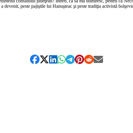
elui consiliului judeţean? Întreb, ca să mă dumiresc, pentru că Nechifo
 a devenit, peste pajiştile lui Hanuşteac şi peste tradiţia activistă bolşe