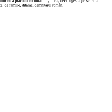
r nu a practicat niciodată ingineria, deci sugestia prescurtată
vică, de familie, ditamai demnitarul român.