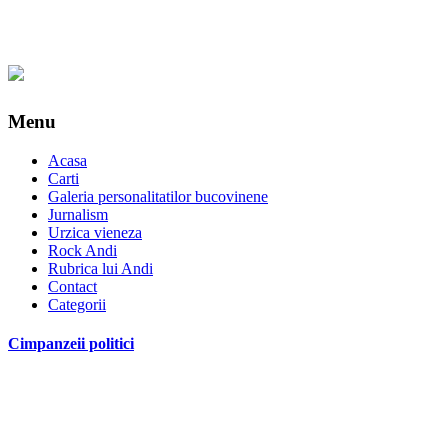
Menu
Acasa
Carti
Galeria personalitatilor bucovinene
Jurnalism
Urzica vieneza
Rock Andi
Rubrica lui Andi
Contact
Categorii
Cimpanzeii politici