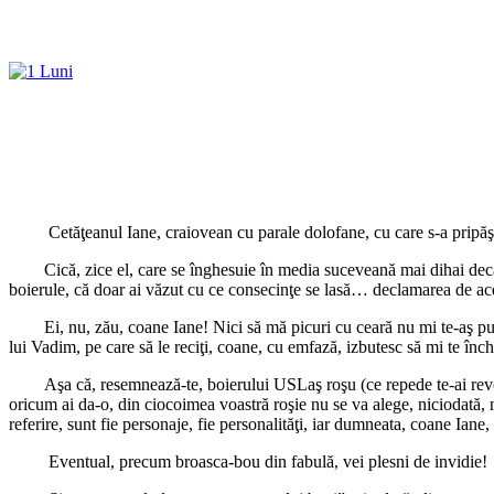
Cetăţeanul Iane, craiovean cu parale dolofane, cu care s-a pripăşit 
Cică, zice el, care se înghesuie în media suceveană mai dihai decât ru
boierule, că doar ai văzut cu ce consecinţe se lasă… declamarea de aces
Ei, nu, zău, coane Iane! Nici să mă picuri cu ceară nu mi te-aş putea
lui Vadim, pe care să le reciţi, coane, cu emfază, izbutesc să mi te în
Aşa că, resemnează-te, boierului USLaş roşu (ce repede te-ai revopsit
oricum ai da-o, din ciocoimea voastră roşie nu se va alege, niciodată, n
referire, sunt fie personaje, fie personalităţi, iar dumneata, coane Iane, 
Eventual, precum broasca-bou din fabulă, vei plesni de invidie!