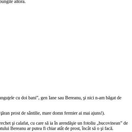
ungile altora.
uţele cu doi bani”, gen Iane sau Bereanu, şi nici n-am băgat de
ăran prost de sântilie, mare domn fermier ai mai ajuns!).
chet şi calafat, cu care să ia în arendăşie un fotoliu „bucovinean” de
lui Bereanu ar putea fi chiar atât de prost, încât să o şi facă.