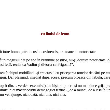
cu limbă de lemn
între homo patrioticus bucovinensis, are toane de notorietate.
meguşul dat pe ape în branhiile peştilor, nu-şi doreşte notorietate, deş
t fel!), recita ca Vadim şi divorţa ca Prigoană”.
 închipui mobilându-ţi creieraşul cu priceperea tonelor de cărţi pe care
chipui. Dar plesnind, imediat după aceea, precum broasca din fabulă, care
 din… verdele executiv!), cu biştarii puterii şi nu mai duce grija pres
imic, nici măcar colbul demagogiei ieftine („de a munci, de a lăsa în urm
nu vei ajunge, niciodată, nici una, nici alta.