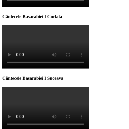
Cântecele Basarabiei I Corlata
Cântecele Basarabiei I Suceava