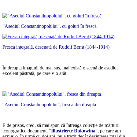
*
“Asediul Constantinopolului”, cu goluri în frescă
Fresca integrală, desenată de Rudolf Bernt (1844-1914)
*
În dreapta imaginii de mai sus, mai există o scenă de asediu,
excelent păstrată, pe care v-o arăt.
*
“Asediul Constantinopolului”, fresca din dreapta
*
E de prisos, cred, să mai spun că întreaga colecţie de mărturii
iconografice document, “
Illustrierte Bukowina
“, pe care am
expus-o, în urmă cu doi ani, nu a trezit decât dezinteres total din