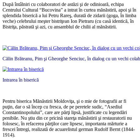
După întâlniri cu colaboratori de astăzi şi de odinioară, echipa
Centrului Cultural “Bucovina” a intrat în curtea mănăstirii, apoi şi în
splendida biserică a lui Petru Rareş, durată de zidarii (goga, în limba
veche) celebrului meşter bistriţean Ion Pietraru (cu casă identică, în
Bistriţa, păstrată şi azi, cu ansamblul de chilii al mănăstirii.
*
Călin Brăteanu, Pim şi Gheorghe Senciuc, în dialog cu un vechi colab
Intrarea în biserică
*
Pentru biserica Mănăstirii Moldoviţa, şi o mie de fotografii ar fi
puţin, dar o să încep cu fresca, de pe peretele sudic, “Asediul
Constantinopolului”, care are părţi lipsă, justificate cu legendări
penibile. Nu ştiu din ce pricină stareţa mănăstirii şi restauratorii nu
folosesc, în refacerea părţilor care lipsesc, importanta mărturie a
frescei întregi, realizată de acuarelistul german Rudolf Bernt (1844-
1914).