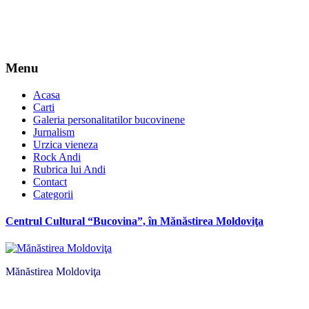
Menu
Acasa
Carti
Galeria personalitatilor bucovinene
Jurnalism
Urzica vieneza
Rock Andi
Rubrica lui Andi
Contact
Categorii
Centrul Cultural “Bucovina”, în Mănăstirea Moldoviţa
Mănăstirea Moldoviţa
*