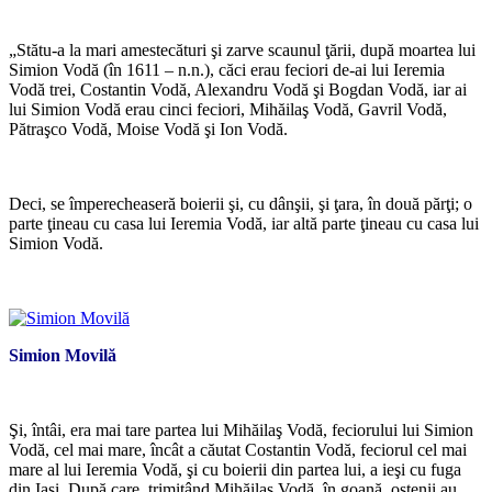
*
„Stătu-a la mari amestecături şi zarve scaunul ţării, după moartea lui
Simion Vodă (în 1611 – n.n.), căci erau feciori de-ai lui Ieremia
Vodă trei, Costantin Vodă, Alexandru Vodă şi Bogdan Vodă, iar ai
lui Simion Vodă erau cinci feciori, Mihăilaş Vodă, Gavril Vodă,
Pătraşco Vodă, Moise Vodă şi Ion Vodă.
*
Deci, se împerecheaseră boierii şi, cu dânşii, şi ţara, în două părţi; o
parte ţineau cu casa lui Ieremia Vodă, iar altă parte ţineau cu casa lui
Simion Vodă.
*
Simion Movilă
Şi, întâi, era mai tare partea lui Mihăilaş Vodă, feciorului lui Simion
Vodă, cel mai mare, încât a căutat Costantin Vodă, feciorul cel mai
mare al lui Ieremia Vodă, şi cu boierii din partea lui, a ieşi cu fuga
din Iaşi. După care, trimiţând Mihăilaş Vodă, în goană, oştenii au