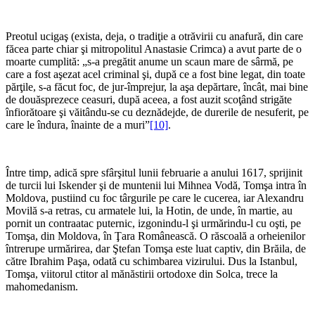
*
Preotul ucigaş (exista, deja, o tradiţie a otrăvirii cu anafură, din care
făcea parte chiar şi mitropolitul Anastasie Crimca) a avut parte de o
moarte cumplită: „s-a pregătit anume un scaun mare de sârmă, pe
care a fost aşezat acel criminal şi, după ce a fost bine legat, din toate
părţile, s-a făcut foc, de jur-împrejur, la aşa depărtare, încât, mai bine
de douăsprezece ceasuri, după aceea, a fost auzit scoţând strigăte
înfiorătoare şi văitându-se cu deznădejde, de durerile de nesuferit, pe
care le îndura, înainte de a muri”
[10]
.
*
Între timp, adică spre sfârşitul lunii februarie a anului 1617, sprijinit
de turcii lui Iskender şi de muntenii lui Mihnea Vodă, Tomşa intra în
Moldova, pustiind cu foc târgurile pe care le cucerea, iar Alexandru
Movilă s-a retras, cu armatele lui, la Hotin, de unde, în martie, au
pornit un contraatac puternic, izgonindu-l şi urmărindu-l cu oşti, pe
Tomşa, din Moldova, în Ţara Românească. O răscoală a orheienilor
întrerupe urmărirea, dar Ştefan Tomşa este luat captiv, din Brăila, de
către Ibrahim Paşa, odată cu schimbarea vizirului. Dus la Istanbul,
Tomşa, viitorul ctitor al mănăstirii ortodoxe din Solca, trece la
mahomedanism.
*