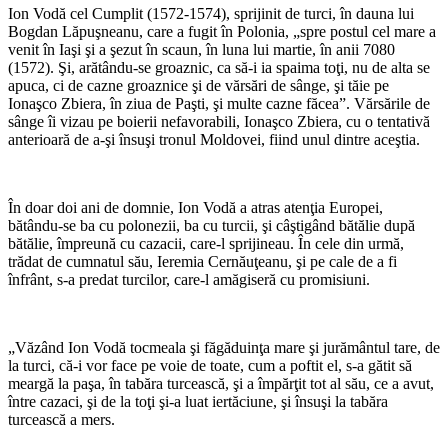
Ion Vodă cel Cumplit (1572-1574), sprijinit de turci, în dauna lui
Bogdan Lăpuşneanu, care a fugit în Polonia, „spre postul cel mare a
venit în Iaşi şi a şezut în scaun, în luna lui martie, în anii 7080
(1572). Şi, arătându-se groaznic, ca să-i ia spaima toţi, nu de alta se
apuca, ci de cazne groaznice şi de vărsări de sânge, şi tăie pe
Ionaşco Zbiera, în ziua de Paşti, şi multe cazne făcea”. Vărsările de
sânge îi vizau pe boierii nefavorabili, Ionaşco Zbiera, cu o tentativă
anterioară de a-şi însuşi tronul Moldovei, fiind unul dintre aceştia.
*
În doar doi ani de domnie, Ion Vodă a atras atenţia Europei,
bătându-se ba cu polonezii, ba cu turcii, şi câştigând bătălie după
bătălie, împreună cu cazacii, care-l sprijineau. În cele din urmă,
trădat de cumnatul său, Ieremia Cernăuţeanu, şi pe cale de a fi
înfrânt, s-a predat turcilor, care-l amăgiseră cu promisiuni.
*
„Văzând Ion Vodă tocmeala şi făgăduinţa mare şi jurământul tare, de
la turci, că-i vor face pe voie de toate, cum a poftit el, s-a gătit să
meargă la paşa, în tabăra turcească, şi a împărţit tot al său, ce a avut,
între cazaci, şi de la toţi şi-a luat iertăciune, şi însuşi la tabăra
turcească a mers.