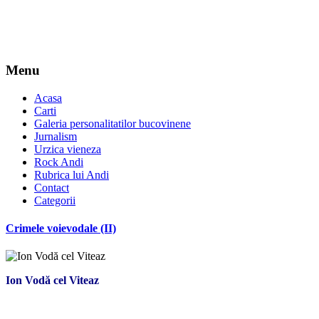
Menu
Acasa
Carti
Galeria personalitatilor bucovinene
Jurnalism
Urzica vieneza
Rock Andi
Rubrica lui Andi
Contact
Categorii
Crimele voievodale (II)
Ion Vodă cel Viteaz
*