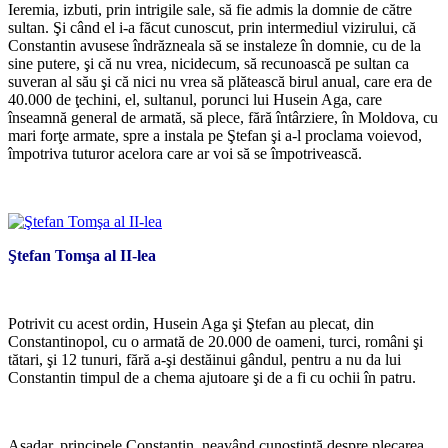
Ieremia, izbuti, prin intrigile sale, să fie admis la domnie de către
sultan. Şi când el i-a făcut cunoscut, prin intermediul vizirului, că
Constantin avusese îndrăzneala să se instaleze în domnie, cu de la
sine putere, şi că nu vrea, nicidecum, să recunoască pe sultan ca
suveran al său şi că nici nu vrea să plătească birul anual, care era de
40.000 de ţechini, el, sultanul, porunci lui Husein Aga, care
înseamnă general de armată, să plece, fără întârziere, în Moldova, cu
mari forţe armate, spre a instala pe Ştefan şi a-l proclama voievod,
împotriva tuturor acelora care ar voi să se împotrivească.
*
Ştefan Tomşa al II-lea
Potrivit cu acest ordin, Husein Aga şi Ştefan au plecat, din
Constantinopol, cu o armată de 20.000 de oameni, turci, români şi
tătari, şi 12 tunuri, fără a-şi destăinui gândul, pentru a nu da lui
Constantin timpul de a chema ajutoare şi de a fi cu ochii în patru.
*
Aşadar, principele Constantin, neavând cunoştinţă despre plecarea