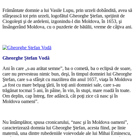
Frământate domnie a lui Vasile Lupu, prin urzeli dobândită, avea să
sfârşească tot prin urzeli, logofătul Gheorghe Ştefan, sprijinit de
Ciogoleşti şi de ardeleni, izgonindu-l din Moldova, în 1653, şi
însângerând Moldova, cu o puzderie de bătălii, vreme de câţiva ani.
*
Gheorghe Ştefan Vodă
Ani în care „s-au arătat semne”, ba o cometă, ba o eclipsă de soare,
care nu prevesteau nimic bun, deşi, în timpul domniei lui Gheorghe
Ştefan, care s-a sfârşit cu mazilirea din anul 1657, viaţa în Moldova
„a fost cu mare belşug ţării, în toţi anii domniei sale, care s-au
trăgănat tocmai 5 ani, în pâine, în vin, în stupi, mare roadă în toate.
Om deplin, cap întreg, fire adâncă, cât poţi zice că nasc şi în
Moldova oameni”.
*
Nu întâmplător, spusa cronicarului, “nasc şi în Moldova oameni”,
caracterizează domnia lui Gheorghe Ştefan, acesta fiind, pe linie
maternă, una dintre rubedeniile voievodale ale lui Mihai Eminescu,