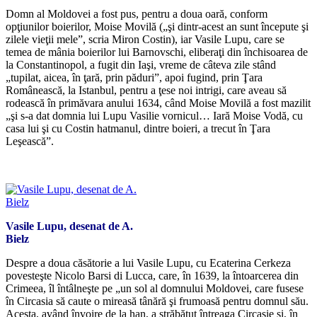
Domn al Moldovei a fost pus, pentru a doua oară, conform
opţiunilor boierilor, Moise Movilă („şi dintr-acest an sunt începute şi
zilele vieţii mele”, scria Miron Costin), iar Vasile Lupu, care se
temea de mânia boierilor lui Barnovschi, eliberaţi din închisoarea de
la Constantinopol, a fugit din Iaşi, vreme de câteva zile stând
„tupilat, aicea, în ţară, prin păduri”, apoi fugind, prin Ţara
Românească, la Istanbul, pentru a ţese noi intrigi, care aveau să
rodească în primăvara anului 1634, când Moise Movilă a fost mazilit
„şi s-a dat domnia lui Lupu Vasilie vornicul… Iară Moise Vodă, cu
casa lui şi cu Costin hatmanul, dintre boieri, a trecut în Ţara
Leşească”.
*
Vasile Lupu, desenat de A.
Bielz
Despre a doua căsătorie a lui Vasile Lupu, cu Ecaterina Cerkeza
povesteşte Nicolo Barsi di Lucca, care, în 1639, la întoarcerea din
Crimeea, îl întâlneşte pe „un sol al domnului Moldovei, care fusese
în Circasia să caute o mireasă tânără şi frumoasă pentru domnul său.
Acesta, având învoire de la han, a străbătut întreaga Circasie şi, în