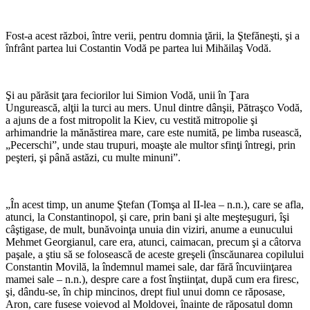
*
Fost-a acest război, între verii, pentru domnia ţării, la Ştefăneşti, şi a
înfrânt partea lui Costantin Vodă pe partea lui Mihăilaş Vodă.
*
Şi au părăsit ţara feciorilor lui Simion Vodă, unii în Ţara
Ungurească, alţii la turci au mers. Unul dintre dânşii, Pătraşco Vodă,
a ajuns de a fost mitropolit la Kiev, cu vestită mitropolie şi
arhimandrie la mănăstirea mare, care este numită, pe limba rusească,
„Pecerschi”, unde stau trupuri, moaşte ale multor sfinţi întregi, prin
peşteri, şi până astăzi, cu multe minuni”.
*
„În acest timp, un anume Ştefan (Tomşa al II-lea – n.n.), care se afla,
atunci, la Constantinopol, şi care, prin bani şi alte meşteşuguri, îşi
câştigase, de mult, bunăvoinţa unuia din viziri, anume a eunucului
Mehmet Georgianul, care era, atunci, caimacan, precum şi a câtorva
paşale, a ştiu să se folosească de aceste greşeli (înscăunarea copilului
Constantin Movilă, la îndemnul mamei sale, dar fără încuviinţarea
mamei sale – n.n.), despre care a fost înştiinţat, după cum era firesc,
şi, dându-se, în chip mincinos, drept fiul unui domn ce răposase,
Aron, care fusese voievod al Moldovei, înainte de răposatul domn