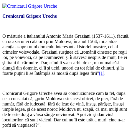
Cronicarul Grigore Ureche
*
O mărturie a italianului Antonio Maria Graziani (1537-1611), făcută,
cu ocazia unei călătorii prin Moldova, în anul 1564, mi-a atras
atenţia asupra unui domeniu interesant al istoriei noastre, cel al
crimelor voievodale. Graziani susţinea că „românii cinstesc pe regii
lor, pe voievozi, ca pe Dumnezeu şi îi slăvesc nespus de mult, fie ei
şi tirani în cârmuire. Dar, când li s-a scârbit de ei, nu numai că-i
alungă din domnie, ci îi şi ucid, uneori cu tot felul de chinuri, şi la
foarte puţini li se întâmplă să moară după legea firii”
[1]
.
*
Cronicarul Grigore Ureche avea să concluzioneze cam la fel, după
ce a constatat că, „prin Moldova este acest obicei, de pier, fără de
număr, fără de judecată, fără de leac de vină, însuşi pârăşte, însuşi
umple legea, şi de acest noroc Moldova nu scapă, că mai mulţi sunt
de le este drag a vărsa sânge nevinovat. Apoi zic şi dau vină
locuitorilor, că sunt vicleni. Dar cui nu îi este urât a muri, cine n-ar
pofti să vieţuiască?”.