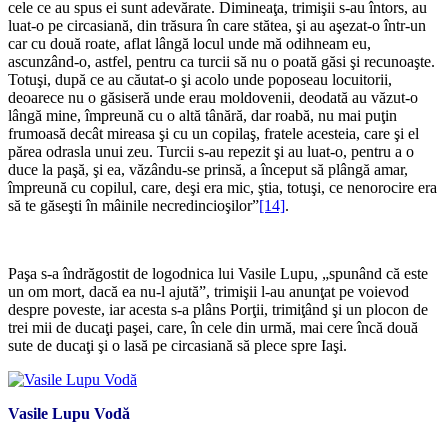
cele ce au spus ei sunt adevărate. Dimineaţa, trimişii s-au întors, au
luat-o pe circasiană, din trăsura în care stătea, şi au aşezat-o într-un
car cu două roate, aflat lângă locul unde mă odihneam eu,
ascunzând-o, astfel, pentru ca turcii să nu o poată găsi şi recunoaşte.
Totuşi, după ce au căutat-o şi acolo unde poposeau locuitorii,
deoarece nu o găsiseră unde erau moldovenii, deodată au văzut-o
lângă mine, împreună cu o altă tânără, dar roabă, nu mai puţin
frumoasă decât mireasa şi cu un copilaş, fratele acesteia, care şi el
părea odrasla unui zeu. Turcii s-au repezit şi au luat-o, pentru a o
duce la paşă, şi ea, văzându-se prinsă, a început să plângă amar,
împreună cu copilul, care, deşi era mic, ştia, totuşi, ce nenorocire era
să te găseşti în mâinile necredincioşilor”
[14]
.
*
Paşa s-a îndrăgostit de logodnica lui Vasile Lupu, „spunând că este
un om mort, dacă ea nu-l ajută”, trimişii l-au anunţat pe voievod
despre poveste, iar acesta s-a plâns Porţii, trimiţând şi un plocon de
trei mii de ducaţi paşei, care, în cele din urmă, mai cere încă două
sute de ducaţi şi o lasă pe circasiană să plece spre Iaşi.
Vasile Lupu Vodă
*