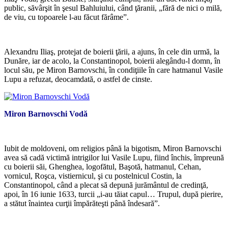
public, săvârşit în şesul Bahluiului, când ţăranii, „fără de nici o milă,
de viu, cu topoarele l-au făcut fărâme”.
*
Alexandru Iliaş, protejat de boierii ţării, a ajuns, în cele din urmă, la
Dunăre, iar de acolo, la Constantinopol, boierii alegându-l domn, în
locul său, pe Miron Barnovschi, în condiţiile în care hatmanul Vasile
Lupu a refuzat, deocamdată, o astfel de cinste.
Miron Barnovschi Vodă
*
Iubit de moldoveni, om religios până la bigotism, Miron Barnovschi
avea să cadă victimă intrigilor lui Vasile Lupu, fiind închis, împreună
cu boierii săi, Ghenghea, logofătul, Başotă, hatmanul, Cehan,
vornicul, Roşca, vistiernicul, şi cu postelnicul Costin, la
Constantinopol, când a plecat să depună jurământul de credinţă,
apoi, în 16 iunie 1633, turcii „i-au tăiat capul… Trupul, după pierire,
a stătut înaintea curţii împărăteşti până îndesară”.
*