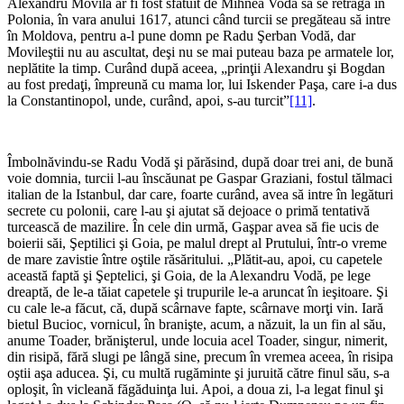
Alexandru Movilă ar fi fost sfătuit de Mihnea Vodă să se retragă în
Polonia, în vara anului 1617, atunci când turcii se pregăteau să intre
în Moldova, pentru a-l pune domn pe Radu Şerban Vodă, dar
Movileştii nu au ascultat, deşi nu se mai puteau baza pe armatele lor,
neplătite la timp. Curând după aceea, „prinţii Alexandru şi Bogdan
au fost predaţi, împreună cu mama lor, lui Iskender Paşa, care i-a dus
la Constantinopol, unde, curând, apoi, s-au turcit”
[11]
.
*
Îmbolnăvindu-se Radu Vodă şi părăsind, după doar trei ani, de bună
voie domnia, turcii l-au înscăunat pe Gaspar Graziani, fostul tălmaci
italian de la Istanbul, dar care, foarte curând, avea să intre în legături
secrete cu polonii, care l-au şi ajutat să dejoace o primă tentativă
turcească de mazilire. În cele din urmă, Gaşpar avea să fie ucis de
boierii săi, Şeptilici şi Goia, pe malul drept al Prutului, într-o vreme
de mare zavistie între oştile răsăritului. „Plătit-au, apoi, cu capetele
această faptă şi Şeptelici, şi Goia, de la Alexandru Vodă, pe lege
dreaptă, de le-a tăiat capetele şi trupurile le-a aruncat în ieşitoare. Şi
cu cale le-a făcut, că, după scârnave fapte, scârnave morţi vin. Iară
bietul Bucioc, vornicul, în branişte, acum, a năzuit, la un fin al său,
anume Toader, brănişterul, unde locuia acel Toader, singur, nimerit,
din risipă, fără slugi pe lângă sine, precum în vremea aceea, în risipa
oştii aşa aducea. Şi, cu multă rugăminte şi juruită către finul său, s-a
oploşit, în vicleană făgăduinţa lui. Apoi, a doua zi, l-a legat finul şi