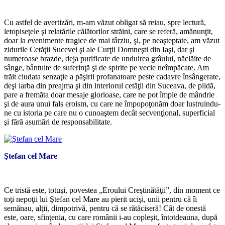
*
Cu astfel de avertizări, m-am văzut obligat să reiau, spre lectură,
letopiseţele şi relatările călătorilor străini, care se referă, amănunţit,
doar la evenimente tragice de mai târziu, şi, pe neaşteptate, am văzut
zidurile Cetăţii Sucevei şi ale Curţii Domneşti din Iaşi, dar şi
numeroase brazde, deja purificate de unduirea grâului, năclăite de
sânge, bântuite de suferinţă şi de spirite pe vecie neîmpăcate. Am
trăit ciudata senzaţie a păşirii profanatoare peste cadavre însângerate,
deşi iarba din preajma şi din interiorul cetăţii din Suceava, de pildă,
pare a fremăta doar mesaje glorioase, care ne pot împle de mândrie
şi de aura unui fals eroism, cu care ne împopoţonăm doar lustruindu-
ne cu istoria pe care nu o cunoaştem decât secvenţional, superficial
şi fără asumări de responsabilitate.
Ştefan cel Mare
*
**
Ce tristă este, totuşi, povestea „Eroului Creştinătăţii”, din moment ce
toţi nepoţii lui Ştefan cel Mare au pierit ucişi, unii pentru că îi
semănau, alţii, dimpotrivă, pentru că se rătăciseră! Cât de onestă
este, oare, sfinţenia, cu care românii i-au copleşit, întotdeauna, după