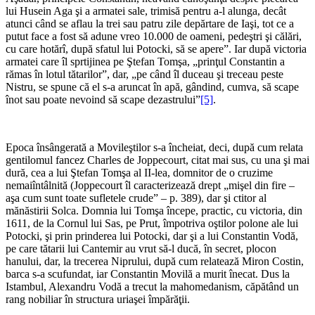
lui Husein Aga şi a armatei sale, trimisă pentru a-l alunga, decât
atunci când se aflau la trei sau patru zile depărtare de Iaşi, tot ce a
putut face a fost să adune vreo 10.000 de oameni, pedeştri şi călări,
cu care hotărî, după sfatul lui Potocki, să se apere”. Iar după victoria
armatei care îl sprtijinea pe Ştefan Tomşa, „prinţul Constantin a
rămas în lotul tătarilor”, dar, „pe când îl duceau şi treceau peste
Nistru, se spune că el s-a aruncat în apă, gândind, cumva, să scape
înot sau poate nevoind să scape dezastrului”
[5]
.
*
Epoca însângerată a Movileştilor s-a încheiat, deci, după cum relata
gentilomul fancez Charles de Joppecourt, citat mai sus, cu una şi mai
dură, cea a lui Ştefan Tomşa al II-lea, domnitor de o cruzime
nemaiîntâlnită (Joppecourt îl caracterizează drept „mişel din fire –
aşa cum sunt toate sufletele crude” – p. 389), dar şi ctitor al
mănăstirii Solca. Domnia lui Tomşa începe, practic, cu victoria, din
1611, de la Cornul lui Sas, pe Prut, împotriva oştilor polone ale lui
Potocki, şi prin prinderea lui Potocki, dar şi a lui Constantin Vodă,
pe care tătarii lui Cantemir au vrut să-l ducă, în secret, plocon
hanului, dar, la trecerea Niprului, după cum relatează Miron Costin,
barca s-a scufundat, iar Constantin Movilă a murit înecat. Dus la
Istambul, Alexandru Vodă a trecut la mahomedanism, căpătând un
rang nobiliar în structura uriaşei împărăţii.