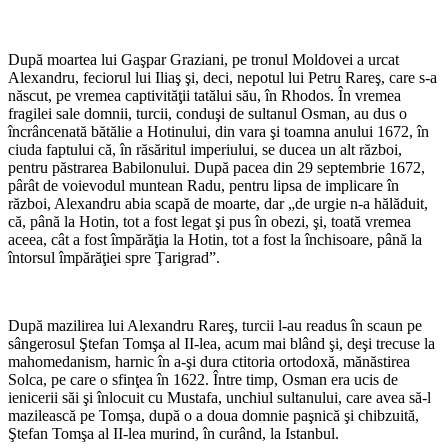
*
După moartea lui Gaşpar Graziani, pe tronul Moldovei a urcat
Alexandru, feciorul lui Iliaş şi, deci, nepotul lui Petru Rareş, care s-a
născut, pe vremea captivităţii tatălui său, în Rhodos. În vremea
fragilei sale domnii, turcii, conduşi de sultanul Osman, au dus o
încrâncenată bătălie a Hotinului, din vara şi toamna anului 1672, în
ciuda faptului că, în răsăritul imperiului, se ducea un alt război,
pentru păstrarea Babilonului. După pacea din 29 septembrie 1672,
pârât de voievodul muntean Radu, pentru lipsa de implicare în
război, Alexandru abia scapă de moarte, dar „de urgie n-a hălăduit,
că, până la Hotin, tot a fost legat şi pus în obezi, şi, toată vremea
aceea, cât a fost împărăţia la Hotin, tot a fost la închisoare, până la
întorsul împărăţiei spre Ţarigrad”.
*
După mazilirea lui Alexandru Rareş, turcii l-au readus în scaun pe
sângerosul Ştefan Tomşa al II-lea, acum mai blând şi, deşi trecuse la
mahomedanism, harnic în a-şi dura ctitoria ortodoxă, mănăstirea
Solca, pe care o sfinţea în 1622. Între timp, Osman era ucis de
ienicerii săi şi înlocuit cu Mustafa, unchiul sultanului, care avea să-l
mazilească pe Tomşa, după o a doua domnie paşnică şi chibzuită,
Ştefan Tomşa al II-lea murind, în curând, la Istanbul.