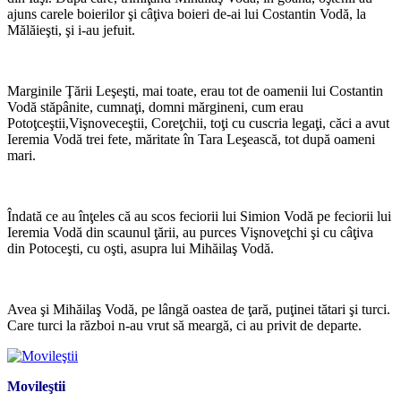
ajuns carele boierilor şi câţiva boieri de-ai lui Costantin Vodă, la
Mălăieşti, şi i-au jefuit.
*
Marginile Ţării Leşeşti, mai toate, erau tot de oamenii lui Costantin
Vodă stăpânite, cumnaţi, domni mărgineni, cum erau
Potoţceştii,Vişnoveceştii, Coreţchii, toţi cu cuscria legaţi, căci a avut
Ieremia Vodă trei fete, măritate în Tara Leşească, tot după oameni
mari.
*
Îndată ce au înţeles că au scos feciorii lui Simion Vodă pe feciorii lui
Ieremia Vodă din scaunul ţării, au purces Vişnoveţchi şi cu câţiva
din Potoceşti, cu oşti, asupra lui Mihăilaş Vodă.
*
Avea şi Mihăilaş Vodă, pe lângă oastea de ţară, puţinei tătari şi turci.
Care turci la război n-au vrut să meargă, ci au privit de departe.
Movileştii