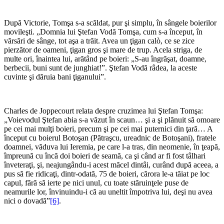
*
După Victorie, Tomşa s-a scăldat, pur şi simplu, în sângele boierilor
movileşti. „Domnia lui Ştefan Vodă Tomşa, cum s-a început, în
vărsări de sânge, tot aşa a trăit. Avea un ţigan calò, ce se zice
pierzător de oameni, ţigan gros şi mare de trup. Acela striga, de
multe ori, înaintea lui, arătând pe boieri: „S-au îngrăşat, doamne,
berbecii, buni sunt de junghiat!”. Ştefan Vodă râdea, la aceste
cuvinte şi dăruia bani ţiganului”.
*
Charles de Joppecourt relata despre cruzimea lui Ştefan Tomşa:
„Voievodul Ştefan abia s-a văzut în scaun… şi a şi plănuit să omoare
pe cei mai mulţi boieri, precum şi pe cei mai puternici din ţară… A
început cu boierul Botoşan (Pătraşcu, ureadnic de Botoşani), fratele
doamnei, văduva lui Ieremia, pe care l-a tras, din neomenie, în ţeapă,
împreună cu încă doi boieri de seamă, ca şi când ar fi fost tâlhari
înveteraţi, şi, neajungându-i acest măcel dintâi, curând după aceea, a
pus să fie ridicaţi, dintr-odată, 75 de boieri, cărora le-a tăiat pe loc
capul, fără să ierte pe nici unul, cu toate stăruinţele puse de
neamurile lor, învinuindu-i că au uneltit împotriva lui, deşi nu avea
nici o dovadă”
[6]
.
*