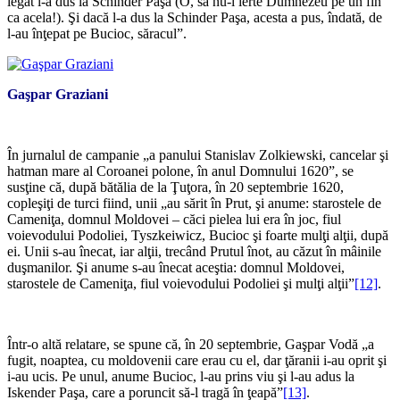
legat l-a dus la Schinder Paşa (O, să nu-l ierte Dumnezeu pe un fin
ca acela!). Şi dacă l-a dus la Schinder Paşa, acesta a pus, îndată, de
l-au înţepat pe Bucioc, săracul”.
Gaşpar Graziani
*
În jurnalul de campanie „a panului Stanislav Zolkiewski, cancelar şi
hatman mare al Coroanei polone, în anul Domnului 1620”, se
susţine că, după bătălia de la Ţuţora, în 20 septembrie 1620,
copleşiţi de turci fiind, unii „au sărit în Prut, şi anume: starostele de
Cameniţa, domnul Moldovei – căci pielea lui era în joc, fiul
voievodului Podoliei, Tyszkeiwicz, Bucioc şi foarte mulţi alţii, după
ei. Unii s-au înecat, iar alţii, trecând Prutul înot, au căzut în mâinile
duşmanilor. Şi anume s-au înecat aceştia: domnul Moldovei,
starostele de Cameniţa, fiul voievodului Podoliei şi mulţi alţii”
[12]
.
*
Într-o altă relatare, se spune că, în 20 septembrie, Gaşpar Vodă „a
fugit, noaptea, cu moldovenii care erau cu el, dar ţăranii i-au oprit şi
i-au ucis. Pe unul, anume Bucioc, l-au prins viu şi l-au adus la
Iskender Paşa, care a poruncit să-l tragă în ţeapă”
[13]
.