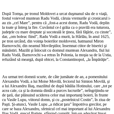
*
După Tomşa, pe tronul Moldovei a urcat duşmanul său de o viaţă,
fostul voievod muntean Radu Vodă, căruia vremurile şi cronicarul i-
au zis „cel Mare”, pentru că „fost-a acest domn, Radu Vodă, deplin
la toate şi întreg la fire. Cuvântul ce-l grăia ca o pravilă era tuturora,
judeţele cu mare dreptate şi socoteală le ţinea, fără făţărie, cu cinste”,
dar, „om boleac fiind”, Radu Vodă a murit, la Hârlău, în anul 1625,
pe tron urcând, din voinţa boierilor moldoveni, hatmanul Miron
Barnovschi, din neamul Movileştilor, însemnat ctitor de biserici şi
mănăstiri. Mazilit şi înlocuit cu domnul muntean Alexandru, fiul lui
Radu Vodă, Barnovschi s-a retras în Polonia, la moşia sa de la Ustia,
refuzând să meargă, după obicei, la Constantinopol, „la Împărăţie”.
*
Au urmat trei domnii scurte, de câte jumătate de an, a pomenitului
Alexandru Vodă, a lui Moise Movilă, feciorul lui Simion Movilă, şi
a lui Alexandru Iliaş, mazilitul de după bătălia Hotinului, care „tot pe
acea cale, ca şi la domnia dintâi a purces lucrurile”, neîngrijindu-se
de ţară, dar plănuind uciderea celor mai importanţi boieri, în frunte
cu Vasile Lupu, viitorul domn, şi cu „postelnicul Costin”, în ziua de
Paşti. Şi-atunci, Vasile Lupu „a ridicat ţara” împotriva grecilor, pe
care se baza Alexandru, sfetnicul cel mai important al lui Alexandru
Iliaş Vodă, grecul Batiste, sfârşind cumplit, într-un adevărat linşaj