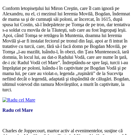
Conform letopiseţului lui Miron Creştin, care îl cam ignoră pe
Alexandru, nu el, ci mezinul lui Ieremia Movilă, Bogdan, îndemnat
de mama sa şi de cumnaţii săi poloni, ar încercat, în 1615, după
spusa lui Costin, să-l îndepărteze pe Tomşa de pe tron, dar tentativa
s-a soldat cu movila de la Tăuteşti, sub care au fost îngropaţi leşii.
Apoi, când Tomşa se retrăgea în Muntenia, doamna lui Ieremia
Movilă şi-ar fi instalat feciorul pe tronul din Iaşi, apoi ar fi intrat în
tratative cu turcii, care, fără să-l facă domn pe Bogdan Movilă, pe
Tomşa „l-au mazilit, luându-l, în obezi, din Ţara Muntenească, iară
domnia, în locul lui, au dat-o Radului Vodă, care are nume în ţară,
de-i zic Radul Vodă cel Mare”. Îndreptându-se spre Iaşi, turcii i-au
împrăştiat pe poloni, luându-i în captivitate pe Bogdan Vodă şi pe
mama lui, pe care au violat-o, legenda „ruşinării” de la Suceviţa
nefiind decât o legendă, adaptată şi răspândită de călugări. Bogdan,
ultimul voievod din ramura Movileştilor, a murit în captivitate, la
turci.
Radu cel Mare
*
Charles de Joppecourt, martor activ al evenimentelor, susţine că