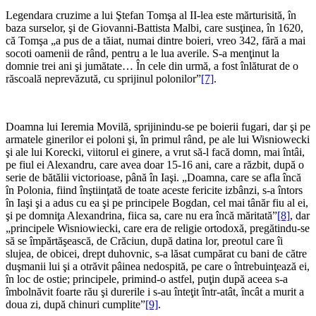
Legendara cruzime a lui Ştefan Tomşa al II-lea este mărturisită, în
baza surselor, şi de Giovanni-Battista Malbi, care susţinea, în 1620,
că Tomşa „a pus de a tăiat, numai dintre boieri, vreo 342, fără a mai
socoti oamenii de rând, pentru a le lua averile. S-a menţinut la
domnie trei ani şi jumătate… În cele din urmă, a fost înlăturat de o
răscoală neprevăzută, cu sprijinul polonilor”
[7]
.
*
Doamna lui Ieremia Movilă, sprijinindu-se pe boierii fugari, dar şi pe
armatele ginerilor ei poloni şi, în primul rând, pe ale lui Wisniowecki
şi ale lui Korecki, viitorul ei ginere, a vrut să-l facă domn, mai întâi,
pe fiul ei Alexandru, care avea doar 15-16 ani, care a răzbit, după o
serie de bătălii victorioase, până în Iaşi. „Doamna, care se afla încă
în Polonia, fiind înştiinţată de toate aceste fericite izbânzi, s-a întors
în Iaşi şi a adus cu ea şi pe principele Bogdan, cel mai tânăr fiu al ei,
şi pe domniţa Alexandrina, fiica sa, care nu era încă măritată”
[8]
, dar
„principele Wisniowiecki, care era de religie ortodoxă, pregătindu-se
să se împărtăşească, de Crăciun, după datina lor, preotul care îi
slujea, de obicei, drept duhovnic, s-a lăsat cumpărat cu bani de către
duşmanii lui şi a otrăvit pâinea nedospită, pe care o întrebuinţează ei,
în loc de ostie; principele, primind-o astfel, puţin după aceea s-a
îmbolnăvit foarte rău şi durerile i s-au înteţit într-atât, încât a murit a
doua zi, după chinuri cumplite”
[9]
.