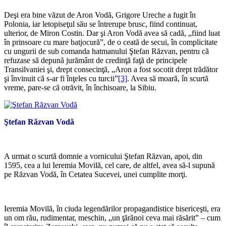
Deşi era bine văzut de Aron Vodă, Grigore Ureche a fugit în
Polonia, iar letopiseţul său se întrerupe brusc, fiind continuat,
ulterior, de Miron Costin. Dar şi Aron Vodă avea să cadă, „fiind luat
în prinsoare cu mare batjocură”, de o ceată de secui, în complicitate
cu ungurii de sub comanda hatmanului Ştefan Răzvan, pentru că
refuzase să depună jurământ de credinţă faţă de principele
Transilvaniei şi, drept consecinţă, „Aron a fost socotit drept trădător
şi învinuit că s-ar fi înţeles cu turcii”
[3]
. Avea să moară, în scurtă
vreme, pare-se că otrăvit, în închisoare, la Sibiu.
Ştefan Răzvan Vodă
*
A urmat o scurtă domnie a vornicului Ştefan Răzvan, apoi, din
1595, cea a lui Ieremia Movilă, cel care, de altfel, avea să-l supună
pe Răzvan Vodă, în Cetatea Sucevei, unei cumplite morţi.
*
Ieremia Movilă, în ciuda legendărilor propagandistice bisericeşti, era
un om rău, rudimentar, meschin, „un ţărănoi ceva mai răsărit” – cum