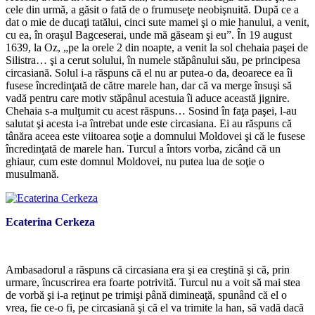
cele din urmă, a găsit o fată de o frumuseţe neobişnuită. După ce a
dat o mie de ducaţi tatălui, cinci sute mamei şi o mie hanului, a venit,
cu ea, în oraşul Bagceserai, unde mă găseam şi eu”. În 19 august
1639, la Oz, „pe la orele 2 din noapte, a venit la sol chehaia paşei de
Silistra… şi a cerut solului, în numele stăpânului său, pe principesa
circasiană. Solul i-a răspuns că el nu ar putea-o da, deoarece ea îi
fusese încredinţată de către marele han, dar că va merge însuşi să
vadă pentru care motiv stăpânul acestuia îi aduce această jignire.
Chehaia s-a mulţumit cu acest răspuns… Sosind în faţa paşei, l-au
salutat şi acesta i-a întrebat unde este circasiana. Ei au răspuns că
tânăra aceea este viitoarea soţie a domnului Moldovei şi că le fusese
încredinţată de marele han. Turcul a întors vorba, zicând că un
ghiaur, cum este domnul Moldovei, nu putea lua de soţie o
musulmană.
Ecaterina Cerkeza
*
Ambasadorul a răspuns că circasiana era şi ea creştină şi că, prin
urmare, încuscrirea era foarte potrivită. Turcul nu a voit să mai stea
de vorbă şi i-a reţinut pe trimişi până dimineaţă, spunând că el o
vrea, fie ce-o fi, pe circasiană şi că el va trimite la han, să vadă dacă