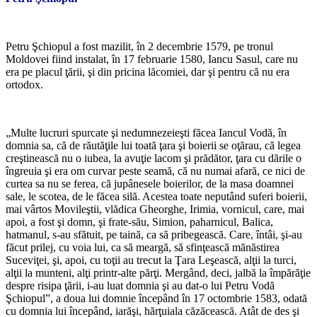
*
Petru Şchiopul a fost mazilit, în 2 decembrie 1579, pe tronul
Moldovei fiind instalat, în 17 februarie 1580, Iancu Sasul, care nu
era pe placul ţării, şi din pricina lăcomiei, dar şi pentru că nu era
ortodox.
*
„Multe lucruri spurcate şi nedumnezeieşti făcea Iancul Vodă, în
domnia sa, că de răutăţile lui toată ţara şi boierii se oţărau, că legea
creştinească nu o iubea, la avuţie lacom şi prădător, ţara cu dările o
îngreuia şi era om curvar peste seamă, că nu numai afară, ce nici de
curtea sa nu se ferea, că jupânesele boierilor, de la masa doamnei
sale, le scotea, de le făcea silă. Acestea toate neputând suferi boierii,
mai vârtos Movileştii, vlădica Gheorghe, Irimia, vornicul, care, mai
apoi, a fost şi domn, şi frate-său, Simion, paharnicul, Balica,
hatmanul, s-au sfătuit, pe taină, ca să pribegească. Care, întâi, şi-au
făcut prilej, cu voia lui, ca să meargă, să sfinţească mănăstirea
Suceviţei, şi, apoi, cu toţii au trecut la Ţara Leşească, alţii la turci,
alţii la munteni, alţi printr-alte părţi. Mergând, deci, jalbă la împărăţie
despre risipa ţării, i-au luat domnia şi au dat-o lui Petru Vodă
Şchiopul”, a doua lui domnie începând în 17 octombrie 1583, odată
cu domnia lui începând, iarăşi, hărţuiala căzăcească. Atât de des şi