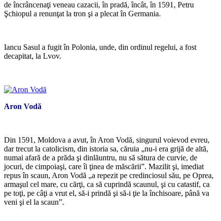
de încrâncenaţi veneau cazacii, în pradă, încât, în 1591, Petru
Şchiopul a renunţat la tron şi a plecat în Germania.
*
Iancu Sasul a fugit în Polonia, unde, din ordinul regelui, a fost
decapitat, la Lvov.
Aron Vodă
*
Din 1591, Moldova a avut, în Aron Vodă, singurul voievod evreu,
dar trecut la catolicism, din istoria sa, căruia „nu-i era grijă de altă,
numai afară de a prăda şi dinlăuntru, nu să sătura de curvie, de
jocuri, de cimpoiaşi, care îi ţinea de măscării”. Mazilit şi, imediat
repus în scaun, Aron Vodă „a repezit pe credinciosul său, pe Oprea,
armaşul cel mare, cu cărţi, ca să cuprindă scaunul, şi cu catastif, ca
pe toţi, pe câţi a vrut el, să-i prindă şi să-i ţie la închisoare, până va
veni şi el la scaun”.
*