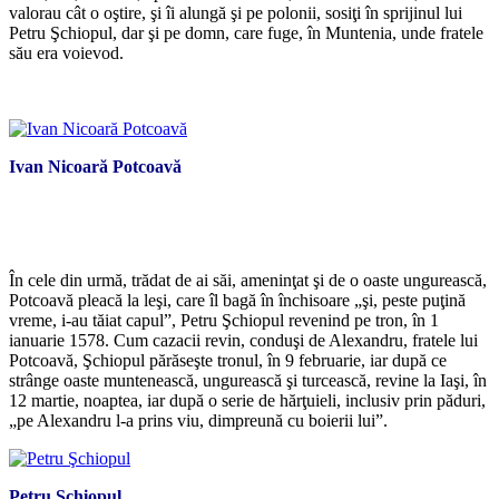
valorau cât o oştire, şi îi alungă şi pe polonii, sosiţi în sprijinul lui
Petru Şchiopul, dar şi pe domn, care fuge, în Muntenia, unde fratele
său era voievod.
*
Ivan Nicoară Potcoavă
În cele din urmă, trădat de ai săi, ameninţat şi de o oaste ungurească,
Potcoavă pleacă la leşi, care îl bagă în închisoare „şi, peste puţină
vreme, i-au tăiat capul”, Petru Şchiopul revenind pe tron, în 1
ianuarie 1578. Cum cazacii revin, conduşi de Alexandru, fratele lui
Potcoavă, Şchiopul părăseşte tronul, în 9 februarie, iar după ce
strânge oaste muntenească, ungurească şi turcească, revine la Iaşi, în
12 martie, noaptea, iar după o serie de hărţuieli, inclusiv prin păduri,
„pe Alexandru l-a prins viu, dimpreună cu boierii lui”.
Petru Şchiopul