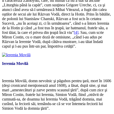
îl caracteriza Zamoyski, care, nu numai că nu a stat să asculte
„Liturghia până la capăt”, cum susţinea Grigore Ureche, ci, ca şi
atunci când avea să-l urmărească Mihai Viteazul, a fugit din calea
oştilor de secui ale lui Răzvan Vodă, direct la Hotin. Prins în bătălie,
de polonii lui Stanislaw Chanski, Răzvan a fost ucis în cetatea
Sucevii, „nu în aceiaşi zi, ci în următoarea”, când s-a întors Ieremia
de la Hotin şi când „a fost tras în ţeapă, iar hatmanul, fratele său, a
fost tăiat, la care el privea din ţeapă încă viu”
[4]
. Sau, cum scrie
Miron Costin, cu o mare doză de omisiune, „când l-au adus pe
Răzvan la Ieremie Vodă, după câtăva mustrare, i-au tăiat îndată
capul şi l-au pus într-un par, împotriva cetăţii”.
Ieremia Movilă
*
Ieremia Movilă, domn nevolnic şi păgubos pentru ţară, mort în 1606
(deşi cronicarul menţionează anul 1608), a lăsat, după sine, şi mai
mari „amestecături şi zarve pentru scaunul ţării”, după cum zice şi
Miron Costin, fratele lui Ieremia, Simion Vodă, fiind „otrăvit de
cumnată-sa, de doamna lui Ieremia Vodă, trăgând domnia, mai
curând, la feciorii săi, temându-se că se vor întemeia feciorii lui
Simion Vodă la domnia ţării”.