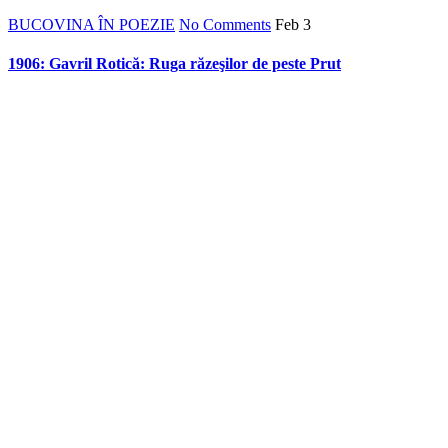
BUCOVINA ÎN POEZIE
No Comments
Feb
3
1906: Gavril Rotică: Ruga răzeşilor de peste Prut