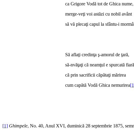
ca Grigore Vodă tot de Ghica nume,
merge-veţi voi astăzi cu nobil avânt
să vă plecaţi capul la sfântu-i mormâ
Să aflaţi credinţa ş-amorul de ţară,
să-nvăţaţi că neamţul e spurcată fiară
că prin sacrificii căpătaţi mărirea
cum capătă Vodă Ghica nemurirea
[1
[1]
Ghimpele
, No. 40, Anul XVI, duminică 28 septembrie 1875, semna