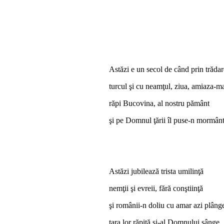
Astăzi e un secol de când prin trădar
turcul şi cu neamţul, ziua, amiaza-m
răpi Bucovina, al nostru pământ
şi pe Domnul ţării îl puse-n mormânt
Astăzi jubilează trista umilinţă
nemţii şi evreii, fără conştiinţă
şi românii-n doliu cu amar azi plâng
ţara lor răpită şi-al Domnului sânge.