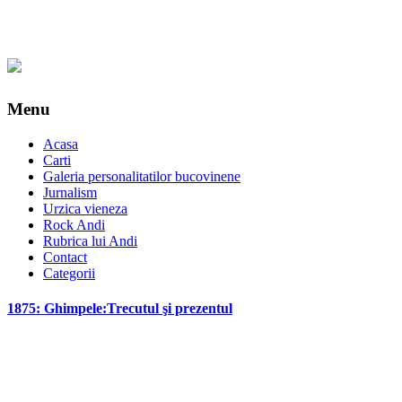
Menu
Acasa
Carti
Galeria personalitatilor bucovinene
Jurnalism
Urzica vieneza
Rock Andi
Rubrica lui Andi
Contact
Categorii
1875: Ghimpele:Trecutul şi prezentul