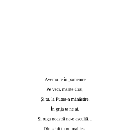
Avemu-te în pomenire
Pe veci, mărite Crai,
Şi tu, la Putna-n mănăstire,
În grija ta ne ai,
Şi ruga noastră ne-o ascultă…
Din schit tu nu mai ieşi,