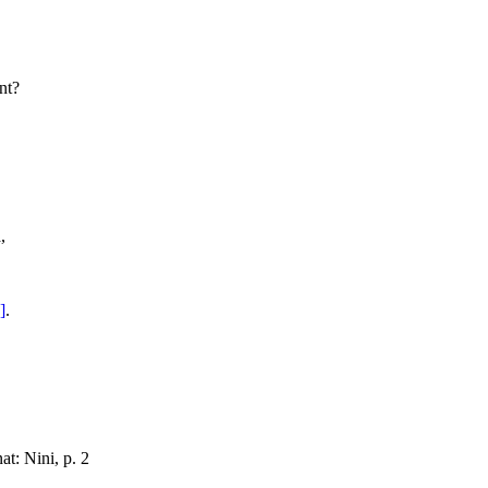
nt?
,
]
.
t: Nini, p. 2