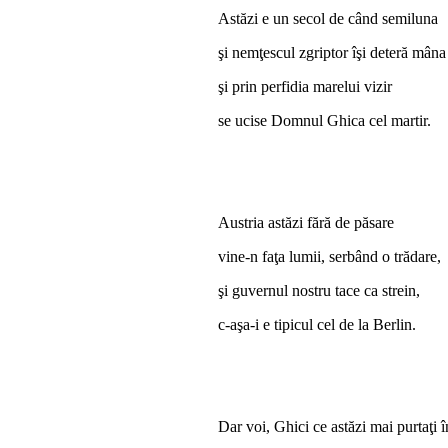
Astăzi e un secol de când semiluna
şi nemţescul zgriptor îşi deteră mâna
şi prin perfidia marelui vizir
se ucise Domnul Ghica cel martir.
Austria astăzi fără de păsare
vine-n faţa lumii, serbând o trădare,
şi guvernul nostru tace ca strein,
c-aşa-i e tipicul cel de la Berlin.
Dar voi, Ghici ce astăzi mai purtaţi 