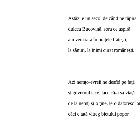
Astăzi e un secol de când ne răpiră
dulcea Bucovină, sora ce aspiră
a reveni iară în braţele frăţeşti,
la sânuri, la inimi curat româneşti.
Azi nemţo-evreii ne desfid pe faţă
şi guvernul tace, tace că-a sa viaţă
de la nemţi şi-o ţine, le-o datoresc lor
căci e tată vitreg bietului popor.