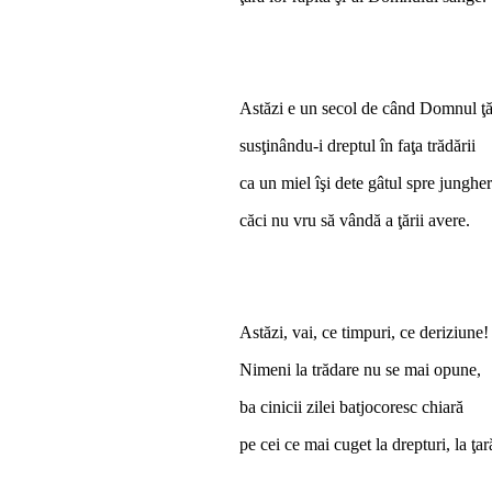
Astăzi e un secol de când Domnul ţă
susţinându-i dreptul în faţa trădării
ca un miel îşi dete gâtul spre junghe
căci nu vru să vândă a ţării avere.
Astăzi, vai, ce timpuri, ce deriziune!
Nimeni la trădare nu se mai opune,
ba cinicii zilei batjocoresc chiară
pe cei ce mai cuget la drepturi, la ţar