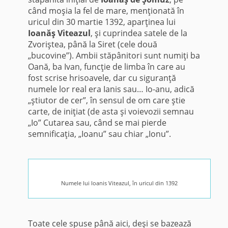
când moşia la fel de mare, menţionată în
uricul din 30 martie 1392, aparţinea lui
Ioanăş Viteazul
, şi cuprindea satele de la
Zvoriştea, până la Siret (cele două
„bucovine”). Ambii stăpânitori sunt numiţi ba
Oană, ba Ivan, funcţie de limba în care au
fost scrise hrisoavele, dar cu siguranţă
numele lor real era Ianis sau… Io-anu, adică
„ştiutor de cer”, în sensul de om care ştie
carte, de iniţiat (de asta şi voievozii semnau
„Io” Cutarea sau, când se mai pierde
semnificaţia, „Ioanu” sau chiar „Ionu”.
Numele lui Ioanis Viteazul, în uricul din 1392
Toate cele spuse până aici, deşi se bazează