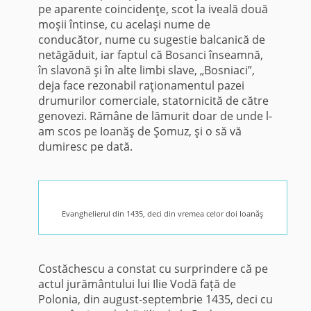
pe aparente coincidenţe, scot la iveală două
moşii întinse, cu acelaşi nume de
conducător, nume cu sugestie balcanică de
netăgăduit, iar faptul că Bosanci înseamnă,
în slavonă şi în alte limbi slave, „Bosniaci”,
deja face rezonabil raţionamentul pazei
drumurilor comerciale, statornicită de către
genovezi. Rămâne de lămurit doar de unde l-
am scos pe Ioanăş de Şomuz, şi o să vă
dumiresc pe dată.
Evanghelierul din 1435, deci din vremea celor doi Ioanăş
Costăchescu a constat cu surprindere că pe
actul jurământului lui Ilie Vodă față de
Polonia, din august-septembrie 1435, deci cu