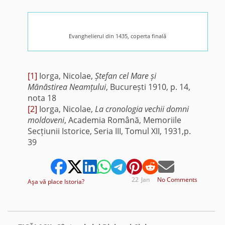
Evanghelierul din 1435, coperta finală
[1]
Iorga, Nicolae,
Ștefan cel Mare și
Mănăstirea Neamțului
, București 1910, p. 14,
nota 18
[2]
Iorga, Nicolae,
La cronologia vechii domni
moldoveni
, Academia Română, Memoriile
Secțiunii Istorice, Seria III, Tomul XII, 1931,p.
39
22
Jan
No Comments
Aşa vă place Istoria?