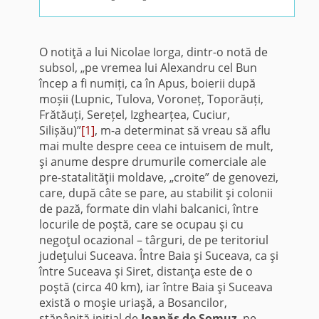
O notiţă a lui Nicolae Iorga, dintr-o notă de
subsol, „pe vremea lui Alexandru cel Bun
încep a fi numiți, ca în Apus, boierii după
moșii (Lupnic, Tulova, Voroneț, Toporăuți,
Frătăuți, Serețel, Izghearțea, Cuciur,
Silișău)”
[1]
, m-a determinat să vreau să aflu
mai multe despre ceea ce intuisem de mult,
şi anume despre drumurile comerciale ale
pre-statalităţii moldave, „croite” de genovezi,
care, după câte se pare, au stabilit şi colonii
de pază, formate din vlahi balcanici, între
locurile de poştă, care se ocupau şi cu
negoţul ocazional – târguri, de pe teritoriul
judeţului Suceava. Între Baia şi Suceava, ca şi
între Suceava şi Siret, distanţa este de o
poştă (circa 40 km), iar între Baia şi Suceava
există o moşie uriaşă, a Bosancilor,
stăpânită iniţial de
Ioanăş de Şomuz
, pe