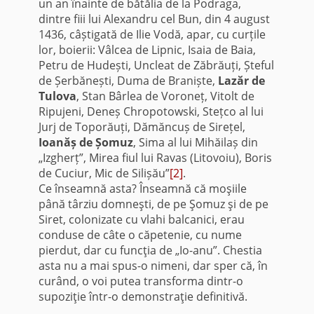
un an înainte de bătălia de la Podraga,
dintre fiii lui Alexandru cel Bun, din 4 august
1436, câștigată de Ilie Vodă, apar, cu curțile
lor, boierii: Vâlcea de Lipnic, Isaia de Baia,
Petru de Hudești, Uncleat de Zăbrăuți, Șteful
de Șerbănești, Duma de Braniște,
Lazăr de
Tulova
, Stan Bârlea de Voroneț, Vitolt de
Ripujeni, Deneș Chropotowski, Stețco al lui
Jurj de Toporăuți, Dămăncuș de Sirețel,
Ioanăș de Șomuz
, Sima al lui Mihăilaș din
„Izgherț”, Mirea fiul lui Ravas (Litovoiu), Boris
de Cuciur, Mic de Silișău”
[2]
.
Ce înseamnă asta? Înseamnă că moşiile
până târziu domneşti, de pe Şomuz şi de pe
Siret, colonizate cu vlahi balcanici, erau
conduse de câte o căpetenie, cu nume
pierdut, dar cu funcţia de „Io-anu”. Chestia
asta nu a mai spus-o nimeni, dar sper că, în
curând, o voi putea transforma dintr-o
supoziţie într-o demonstraţie definitivă.