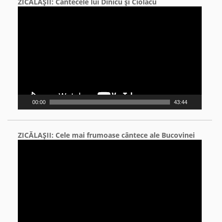
ZICĂLAŞII: Cântecele lui Dinicu şi Ciolacu
Video
Player
00:00
43:44
ZICĂLAŞII: Cele mai frumoase cântece ale Bucovinei
Video
Player