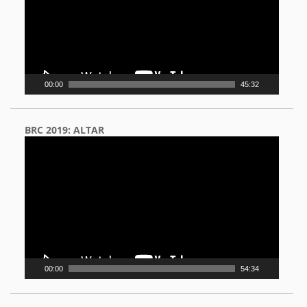
00:00
45:32
BRC 2019: ALTAR
Video
Player
00:00
54:34