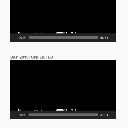
00:00
56:54
BAP 2019: UNFLICTED
Video
Player
00:00
37:04