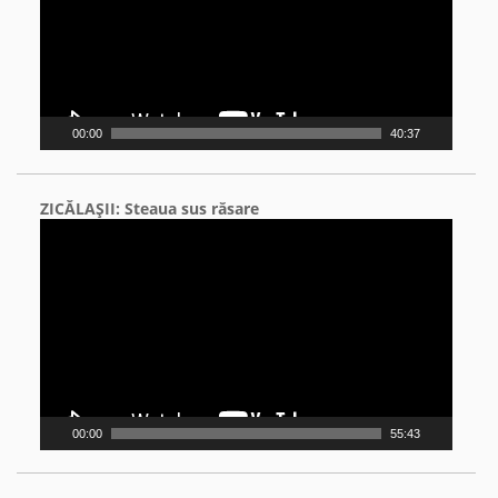
00:00
40:37
ZICĂLAŞII: Steaua sus răsare
Video
Player
00:00
55:43