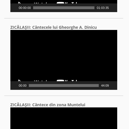
00:00:00
01:03:35
ZICĂLAŞII: Cântecele lui Gheorghe A. Dinicu
Video
Player
00:00
44:09
ZICĂLAŞII: Cântece din zona Muntelui
Video
Player