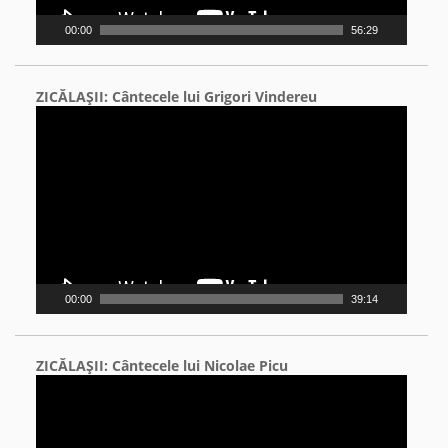
00:00
56:29
ZICĂLAŞII: Cântecele lui Grigori Vindereu
Video
Player
00:00
39:14
ZICĂLAŞII: Cântecele lui Nicolae Picu
Video
Player