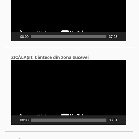
00:00
37:23
ZICĂLAŞII: Cântece din zona Sucevei
Video
Player
00:00
33:31