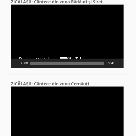
ZICĂLAŞII: Cântece din zona Rădăuţi şi Siret
Video
Player
00:00
39:41
ZICĂLAŞII: Cântece din zona Cernăuţi
Video
Player