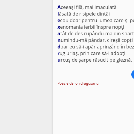
*
A
ceeaşi filă, mai imaculată
l
ăsată de risipele dintâi
e
cou doar pentru lumea care-şi p
x
enomania ierbii înspre nopţi
a
tât de des rupându-mă din soart
n
umindu-mă pândar, cireşii copţi
d
oar eu să-i apăr aprinzând în be
r
ug uriaş, prin care să-i adopţi
u
rcuş de şarpe răsucit pe gleznă.
Poezie de ion dragusanul