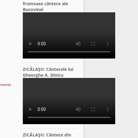
frumoase cântece ale
Bucovinei
ZICĂLAŞII: Cântecele lui
Gheorghe A. Dinicu
ments
ZICĂLAŞII: Cântece din