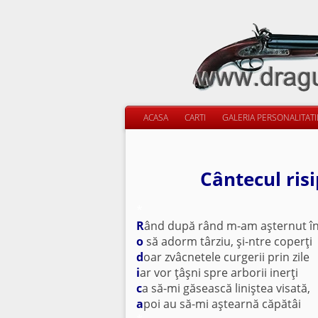
ACASA
CARTI
GALERIA PERSONALITAT
Cântecul risi
*
R
ând după rând m-am aşternut în 
o
să adorm târziu, şi-ntre coperţi
d
oar zvâcnetele curgerii prin zile
i
ar vor ţâşni spre arborii inerţi
c
a să-mi găsească liniştea visată,
a
poi au să-mi aştearnă căpătâi