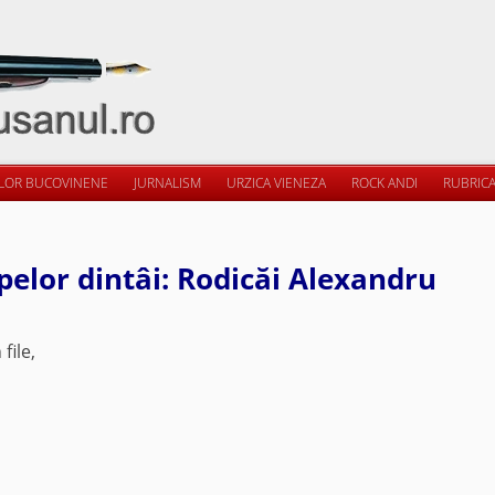
ILOR BUCOVINENE
JURNALISM
URZICA VIENEZA
ROCK ANDI
RUBRICA
pelor dintâi: Rodicăi Alexandru
file,