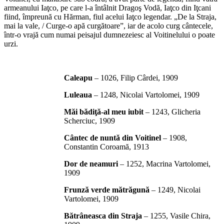
armeanului Iaţco, pe care l-a întâlnit Dragoş Vodă, Iaţco din Iţcani
fiind, împreună cu Hărman, fiul acelui Iaţco legendar. „De la Straja,
mai la vale, / Curge-o apă curgătoare”, iar de acolo curg cântecele,
într-o vrajă cum numai peisajul dumnezeiesc al Voitinelului o poate
urzi.
*
Caleapu
– 1026, Filip Cârdei, 1909
Luleaua
– 1248, Nicolai Vartolomei, 1909
Măi bădiţă-al meu iubit
– 1243, Glicheria
Scherciuc, 1909
Cântec de nuntă din Voitinel
– 1908,
Constantin Coroamă, 1913
Dor de neamuri
– 1252, Macrina Vartolomei,
1909
Frunză verde mătrăgună
– 1249, Nicolai
Vartolomei, 1909
Bătrâneasca din Straja
– 1255, Vasile Chira,