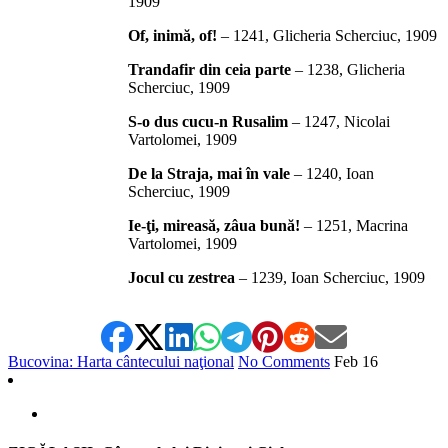
1909
Of, inimă, of!
– 1241, Glicheria Scherciuc, 1909
Trandafir din ceia parte
– 1238, Glicheria
Scherciuc, 1909
S-o dus cucu-n Rusalim
– 1247, Nicolai
Vartolomei, 1909
De la Straja, mai în vale
– 1240, Ioan
Scherciuc, 1909
Ie-ţi, mireasă, zâua bună!
– 1251, Macrina
Vartolomei, 1909
Jocul cu zestrea
– 1239, Ioan Scherciuc, 1909
Bucovina: Harta cântecului naţional
No Comments
Feb
16