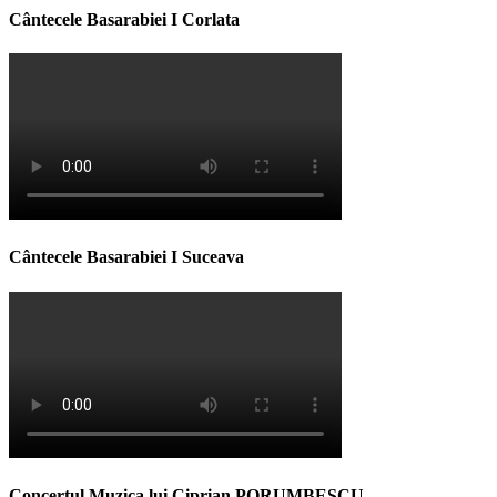
Cântecele Basarabiei I Corlata
Cântecele Basarabiei I Suceava
Concertul Muzica lui Ciprian PORUMBESCU