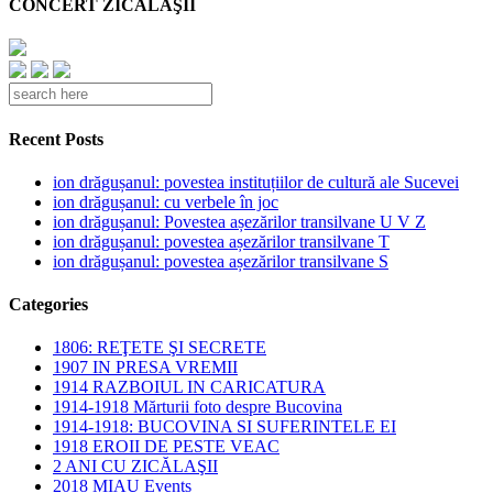
CONCERT ZICĂLAŞII
Recent Posts
ion drăgușanul: povestea instituțiilor de cultură ale Sucevei
ion drăgușanul: cu verbele în joc
ion drăgușanul: Povestea așezărilor transilvane U V Z
ion drăgușanul: povestea așezărilor transilvane T
ion drăgușanul: povestea așezărilor transilvane S
Categories
1806: REŢETE ŞI SECRETE
1907 IN PRESA VREMII
1914 RAZBOIUL IN CARICATURA
1914-1918 Mărturii foto despre Bucovina
1914-1918: BUCOVINA SI SUFERINTELE EI
1918 EROII DE PESTE VEAC
2 ANI CU ZICĂLAŞII
2018 MIAU Events