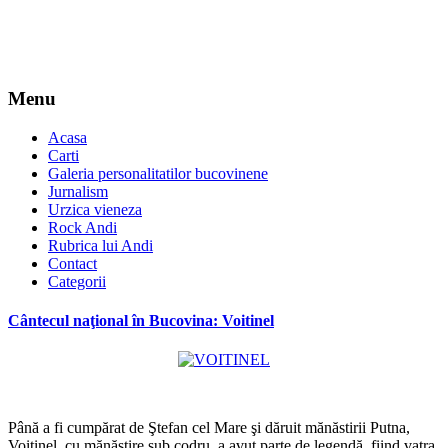
Menu
Acasa
Carti
Galeria personalitatilor bucovinene
Jurnalism
Urzica vieneza
Rock Andi
Rubrica lui Andi
Contact
Categorii
Cântecul naţional în Bucovina: Voitinel
*
Până a fi cumpărat de Ştefan cel Mare şi dăruit mănăstirii Putna,
Voitinel, cu mănăstire sub codru, a avut parte de legendă, fiind vatra