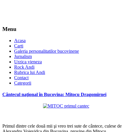
Menu
Acasa
Carti
Galeria personalitatilor bucovinene
Jurnalism
Urzica vieneza
Rock Andi
Rubrica lui Andi
Contact
Categorii
Cântecul naţional în Bucovina: Mitocu Dragomirnei
*
Primul dintre cele două mii şi vreo trei sute de cântece, culese de
Alexandru Voievidca din Bucovina, provine din Mitocu