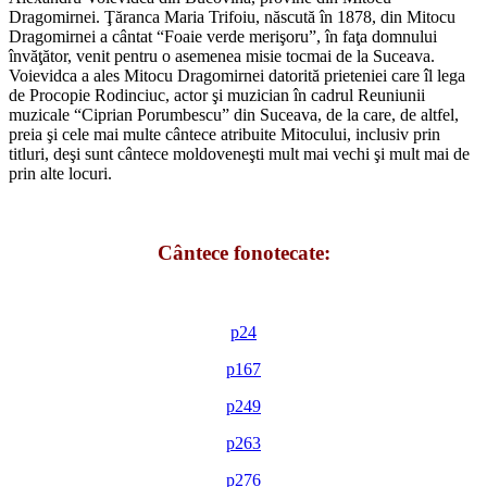
Dragomirnei. Ţăranca Maria Trifoiu, născută în 1878, din Mitocu
Dragomirnei a cântat “Foaie verde merişoru”, în faţa domnului
învăţător, venit pentru o asemenea misie tocmai de la Suceava.
Voievidca a ales Mitocu Dragomirnei datorită prieteniei care îl lega
de Procopie Rodinciuc, actor şi muzician în cadrul Reuniunii
muzicale “Ciprian Porumbescu” din Suceava, de la care, de altfel,
preia şi cele mai multe cântece atribuite Mitocului, inclusiv prin
titluri, deşi sunt cântece moldoveneşti mult mai vechi şi mult mai de
prin alte locuri.
*
Cântece fonotecate:
*
p24
p167
p249
p263
p276