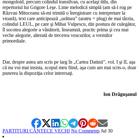
mongoloid, precum colindul transilvan, cu acelaşi titlu, din
repertoriul lui Grigore Leşe. Linie melodică simplă (am să-l rog pe
Răzvan Mitoceanu să-mi trimită o înregistrare cu interpretare la
vioară), text care anticipează „urătura” (aratru = plug) de mai târziu,
colindul LEUL, pe care şi Mihai Vulpescu, din postura de culegător,
îl socotea alegorie a vânătorii, înseamnă, practic prima şi cea mai
veche alegorie, alterată de trecerea veacurilor, a vremilor
primordiale.
Dar, despre astea am scris pe larg în „Cartea Datinii”, vol. I şi II, aşa
că nu voi mai insista, scopul meu fiind, aşa cum am mai scris-o, doar
punerea la dispoziţia celor interesaţi.
Ion Drăguşanul
PARTITURI CÂNTECE VECHI
No Comments
Jul
30