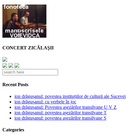
CONCERT ZICĂLAŞII
Recent Posts
ion drăgușanul: povestea instituțiilor de cultură ale Sucevei
ion drăgușanul: cu verbele în joc
ion drăgușanul: Povestea așezărilor transilvane U V Z
ion drăgușanul: povestea așezărilor transilvane T
ion drăgușanul: povestea așezărilor transilvane S
Categories