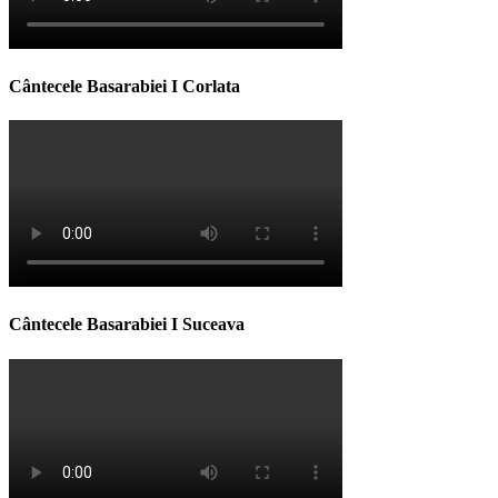
Cântecele Basarabiei I Corlata
Cântecele Basarabiei I Suceava