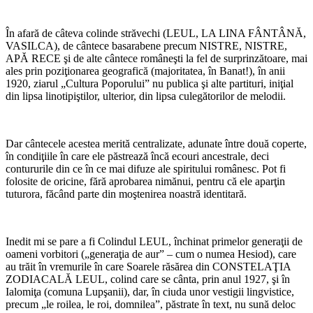
În afară de câteva colinde străvechi (LEUL, LA LINA FÂNTÂNĂ,
VASILCA), de cântece basarabene precum NISTRE, NISTRE,
APĂ RECE şi de alte cântece româneşti la fel de surprinzătoare, mai
ales prin poziţionarea geografică (majoritatea, în Banat!), în anii
1920, ziarul „Cultura Poporului” nu publica şi alte partituri, iniţial
din lipsa linotipiştilor, ulterior, din lipsa culegătorilor de melodii.
Dar cântecele acestea merită centralizate, adunate între două coperte,
în condiţiile în care ele păstrează încă ecouri ancestrale, deci
contururile din ce în ce mai difuze ale spiritului românesc. Pot fi
folosite de oricine, fără aprobarea nimănui, pentru că ele aparţin
tuturora, făcând parte din moştenirea noastră identitară.
Inedit mi se pare a fi Colindul LEUL, închinat primelor generaţii de
oameni vorbitori („generaţia de aur” – cum o numea Hesiod), care
au trăit în vremurile în care Soarele răsărea din CONSTELAŢIA
ZODIACALĂ LEUL, colind care se cânta, prin anul 1927, şi în
Ialomiţa (comuna Lupşanii), dar, în ciuda unor vestigii lingvistice,
precum „le roilea, le roi, domnilea”, păstrate în text, nu sună deloc