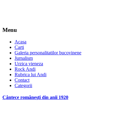
Menu
Acasa
Carti
Galeria personalitatilor bucovinene
Jurnalism
Urzica vieneza
Rock Andi
Rubrica lui Andi
Contact
Categorii
Cântece româneşti din anii 1920