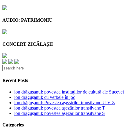
AUDIO: PATRIMONIU
CONCERT ZICĂLAŞII
Recent Posts
ion drăgușanul: povestea instituțiilor de cultură ale Sucevei
ion drăgușanul: cu verbele în joc
ion drăgușanul: Povestea așezărilor transilvane U V Z
ion drăgușanul: povestea așezărilor transilvane T
ion drăgușanul: povestea așezărilor transilvane S
Categories