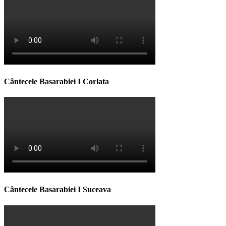
Cântecele Basarabiei I Corlata
Cântecele Basarabiei I Suceava