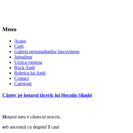
Menu
Acasa
Carti
Galeria personalitatilor bucovinene
Jurnalism
Urzica vieneza
Rock Andi
Rubrica lui Andi
Contact
Categorii
Cântec pe hotarul tăcerii: lui Horaţiu Silaghi
*
H
otarul meu e cântecul nescris,
o
rb ancestral cu degetul îl caut