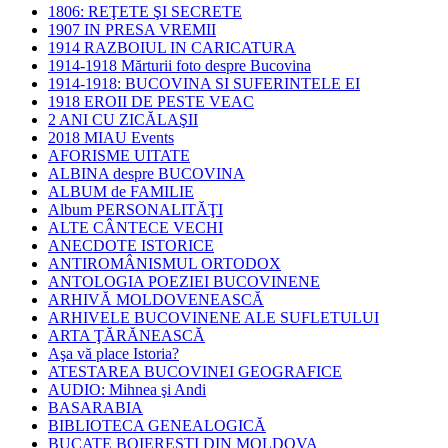
1806: REŢETE ŞI SECRETE
1907 IN PRESA VREMII
1914 RAZBOIUL IN CARICATURA
1914-1918 Mărturii foto despre Bucovina
1914-1918: BUCOVINA SI SUFERINTELE EI
1918 EROII DE PESTE VEAC
2 ANI CU ZICĂLAŞII
2018 MIAU Events
AFORISME UITATE
ALBINA despre BUCOVINA
ALBUM de FAMILIE
Album PERSONALITĂŢI
ALTE CÂNTECE VECHI
ANECDOTE ISTORICE
ANTIROMÂNISMUL ORTODOX
ANTOLOGIA POEZIEI BUCOVINENE
ARHIVĂ MOLDOVENEASCĂ
ARHIVELE BUCOVINENE ALE SUFLETULUI
ARTA ŢĂRĂNEASCĂ
Aşa vă place Istoria?
ATESTAREA BUCOVINEI GEOGRAFICE
AUDIO: Mihnea şi Andi
BASARABIA
BIBLIOTECA GENEALOGICĂ
BUCATE BOIEREŞTI DIN MOLDOVA