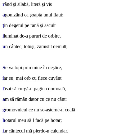
r
ând şi silabă, literă şi vis
a
gonizând ca şoapta unui flaut:
ţ
in degetul pe rană şi ascult
i
luminat de-a pururi de orbire,
u
n cântec, totuşi, zămislit demult,
*
S
e va topi prin mine în neştire,
i
ar eu, mai orb cu fiece cuvânt
l
ăsat să curgă-n pagina domoală,
a
m să rămân dator cu ce nu cânt:
g
romovnicul ce nu se-aşterne-n coală
h
otarul meu să-l facă pe hotar;
i
ar cântecul mă pierde-n calendar.