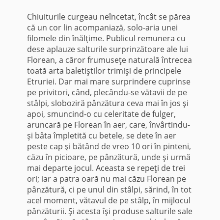
Chiuiturile curgeau neîncetat, încât se părea
că un cor lin acompaniază, solo-aria unei
filomele din înălţime. Publi­cul remunera cu
dese aplauze salturile surprinzătoare ale lui
Florean, a căror frumuseţe naturală întrecea
toată arta baletiştilor trimişi de principele
Etruriei. Dar mai mare sur­prindere cuprinse
pe privitori, când, plecându-se vătavii de pe
stâlpi, sloboziră pânzătura ceva mai în jos şi
apoi, smuncind-o cu celeritate de fulger,
aruncară pe Florean în aer, care, învârtindu-
şi bâta împletită cu betele, se dete în aer
peste cap şi bătând de vreo 10 ori în pinteni,
căzu în picioare, pe pânzătură, unde şi urmă
mai departe jocul. Aceasta se repeţi de trei
ori; iar a patra oară nu mai căzu Florean pe
pânzătură, ci pe unul din stâlpi, sărind, în tot
acel moment, vătavul de pe stâlp, în mijlocul
pânzăturii. Şi acesta îşi pro­duse salturile sale