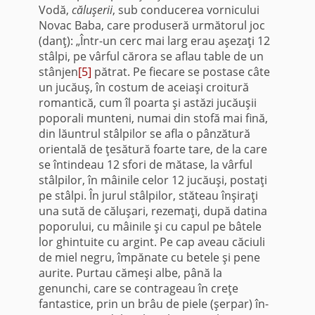
Vodă,
căluşerii
, sub conducerea vornicului
Novac Baba, care produseră următorul joc
(danţ): „Într-un cerc mai larg erau aşezaţi 12
stâlpi, pe vârful cărora se aflau table de un
stânjen
[5]
pătrat. Pe fiecare se postase câte
un jucăuş, în costum de aceiaşi croitură
roman­tică, cum îl poarta şi astăzi jucăuşii
poporali munteni, numai din stofă mai fină,
din lăuntrul stâlpilor se afla o pânzătură
orientală de ţesătură foarte tare, de la care
se întindeau 12 sfori de mătase, la vârful
stâlpilor, în mâinile celor 12 ju­căuşi, postaţi
pe stâlpi. În jurul stâlpilor, stăteau înşiraţi
una sută de căluşari, rezemaţi, după datina
poporului, cu mâinile şi cu capul pe bâtele
lor ghintuite cu argint. Pe cap aveau căciuli
de miel negru, împănate cu betele şi pene
aurite. Purtau cămeşi albe, până la
genunchi, care se contrageau în creţe
fantastice, prin un brâu de piele (şerpar) în­