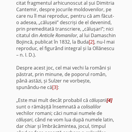
citat fragmentul arhicunoscut al șui Dimitria
Cantemir, despre jocurile moldovenilor, pe
care nu îl mai reproduc, pentru că am făcut-
o adesea, „călușeii” descriși de el devenind,
prin premeditată transcriere, „călușari”; nici
citatul din
Anticile Romanilor
, al lui Damaschin
Bojincă, publicat în 1832, la Buda
[2]
, nu-l mai
reproduc, el figurând integral și la Ollănescu
– n. I. D.).
Despre acest joc, cel mai vechi la români și
păstrat, prin minune, de poporul român,
până astăzi, și Sulzer ne vorbește,
spunându-ne că
[3]
:
„Este mai mult decât probabil că
călușarii
[4]
sunt o rămășiță însemnată a
colisalilor
vechilor romani; căci numai numele de
călușari
, când ne vom lua după numele latin,
dar chiar și îmbrăcămintea, jocul, timpul