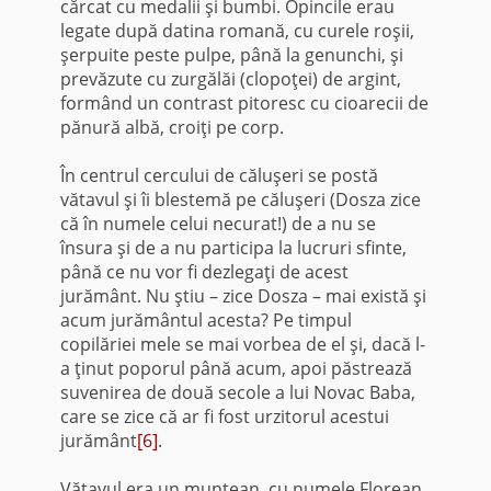
cărcat cu medalii şi bumbi. Opincile erau
legate după da­tina romană, cu curele roşii,
şerpuite peste pulpe, până la genunchi, şi
prevăzute cu zurgălăi (clopoţei) de argint,
formând un contrast pitoresc cu cioarecii de
pănură albă, croiţi pe corp.
În centrul cercului de căluşeri se postă
vătavul şi îi blestemă pe căluşeri (Dosza zice
că în numele celui necurat!) de a nu se
însura şi de a nu participa la lucruri sfinte,
până ce nu vor fi dezlegaţi de acest
jurământ. Nu ştiu – zice Dosza – mai există şi
acum jurământul acesta? Pe timpul
copilăriei mele se mai vorbea de el şi, dacă l-
a ţinut popo­rul până acum, apoi păstrează
suvenirea de două secole a lui Novac Baba,
care se zice că ar fi fost urzitorul acestui
jurământ
[6]
.
Vătavul era un muntean, cu numele Florean,