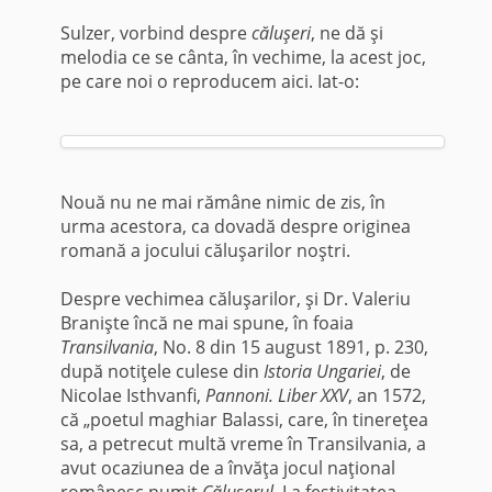
Sulzer, vorbind despre
căluşeri
, ne dă şi
melodia ce se cânta, în vechime, la acest joc,
pe care noi o reproducem aici. Iat-o:
Nouă nu ne mai rămâne nimic de zis, în
urma acestora, ca dovadă despre originea
romană a jocului căluşarilor noştri.
Despre vechimea căluşarilor, şi Dr. Valeriu
Branişte încă ne mai spune, în foaia
Transilvania
, No. 8 din 15 august 1891, p. 230,
după notiţele culese din
Istoria Ungariei
, de
Nicolae Isthvanfi,
Pannoni. Liber XXV
, an 1572,
că „poetul maghiar Balassi, care, în tinereţea
sa, a petrecut multă vreme în Transilvania, a
avut ocaziunea de a învăţa jocul naţional
românesc numit
Căluşerul
. La festivitatea