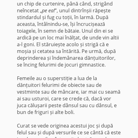
un chip de curtenire, până când, strigând
neîncetat „
pe ea!
”, unul dintrînșii răpește
stindardul și fug cu toții, în larmă. După
aceasta, întâlnindu-se, își încrucișează
toiagele, în semn de bătaie. Unul din ei se
ardică pe un loc mai înălțat, de unde vin altii
a-l goni. El stăruiește acolo și strigă că e
moșia și cetatea sa întărită. Pe urmă, după
deprinderea și îndemânarea dănțuitorilor,
se încing felurimi de jocuri gimnastice.
Femeile au o superstiție a lua de la
dănțuitori felurimi de obiecte sau de
vestminte sau de mâncare, iar mai cu seamă
ai sau usturoi, care se crede că, dacă vor
juca călușarii peste dânsul sau cu dânsul, e
bun de friguri și alte boli.
Curat se vede originea acestui joc și după
felul sau și după versurile ce se cântă că este