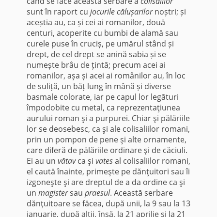
când se face această serbare a
colisalilor
sunt în raport cu
jocurile călușarilor
noștri; și
aceștia au, ca și cei ai romanilor, două
centuri, acoperite cu bumbi de alamă sau
curele puse în cruciș, pe umărul stând și
drept, de cel drept se anină sabia și se
numește brâu de țintă; precum acei ai
romanilor, așa și acei ai românilor au, în loc
de suliță, un băț lung în mână și diverse
basmale colorate, iar pe capul lor legături
împodobite cu metal, ca reprezentaţiunea
aurului roman şi a purpurei. Chiar şi pălăriile
lor se deosebesc, ca şi ale colisaliilor romani,
prin un pompon de pene şi alte ornamente,
care diferă de pălăriile ordinare şi de căciuli.
Ei au un
vătav
ca şi
vates
al colisaliilor romani,
el caută înainte, primeşte pe dănţuitori sau îi
izgoneşte şi are dreptul de a da ordine ca şi
un
magister
sau
praesul
. Această serbare
dănţuitoare se făcea, după unii, la 9 sau la 13
ianuarie, după alţii, însă, la 21 aprilie şi la 21