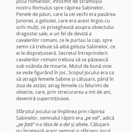
jocul romanilor, întocmit de strămoșul
nostru Romulus spre răpirea Sabinelor.
Penele de păun, care la cei vechi era pasărea
Junonei, a geloziei, care era acest Argos cu
ochi mulți, ce priveghează asupra obiectului
dragostei sale, e un fel de deviză a
cavalerilor romani, ce le purtau la cap, spre
semn că trebuie să aibă gelozia Sabinelor, ce
ei le disprețuiseră. Secretul întreprinderii
cavalerilor romani trebuia să se păzească
sub osânda de moarte. Mutul de bună voie
se vede figurând în joc. Scopul jocului era ca
să atragă femeile Sabine și călușarii, până în
ziua de astăzi, atrag femeile cu felurimi de
obiecte, care, prin strecurarea a mii de ani,
deveniră superstițioase.
Sfârșitul jocului se împlinea prin răpirea
Sabinelor, semnalul răpirii era „
pe ea
!”, adică
„pe fată” n-o lăsa de a da!
și altele. Călușarii
nu încetează acest semnal și sfârșesc jocul