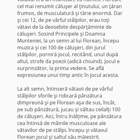
cel mai renumit căluşer al ţinutului, un ţăran
frumos, de muscu­latură şi tărie enormă. Dar
şi cei 12, de pe vârful stâlpilor, erau toţi
vătavi de la deosebite despărţăminte de
căluşeri. Sosind Principele şi Doamna
Munteniei, la un semn al lui Florean, începu
muzica şi cei 100 de căluşeri, din jurul
stâlpilor, porniră jocul, recitând, unul după
altul, strofe da poezii (adică chiuind). Jocul e
surprinzător, la prima vedere. Se află
expresiunea unui timp antic în jocul acesta.
La alt semn, întinseră vătavii de pe vârful
stâlpilor sforile şi ridicară pânzătura
dimpreună şi pe Florean aşa de sus, încât,
pe sub pânzătură, jucau şi săltau ceilalţi 100
de căluşeri. Aici, întru înălţime, pe pânzătura
cea întinsă de mâinile musculoase ale
vătavilor de pe stâlpi, începu şi vătavul
Florean jocul şi saltul său măiestrit.