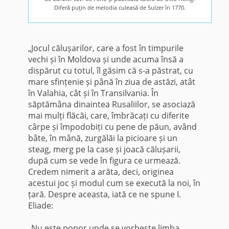
Diferă puţin de melodia culeasă de Sulzer în 1770.
„Jocul călușarilor, care a fost în timpurile
vechi și în Moldova și unde acuma însă a
dispărut cu totul, îl găsim că s-a păstrat, cu
mare sfințenie și până în ziua de astăzi, atât
în Valahia, cât și în Transilvania. În
săptămâna dinaintea Rusaliilor, se asociază
mai mulți flăcăi, care, îmbrăcați cu diferite
cârpe și împodobiți cu pene de păun, având
bâte, în mână, zurgălăi la picioare și un
steag, merg pe la case și joacă călușarii,
după cum se vede în figura ce urmează.
Credem nimerit a arăta, deci, originea
acestui joc și modul cum se execută la noi, în
țară. Despre aceasta, iată ce ne spune I.
Eliade:
„Nu este popor unde se vorbeşte limba