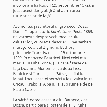
încoronării lui Rudolf (25 septembrie 1572), a
jucat acest danţ, obţinând admirarea
tuturor celor de faţă”.
Asemenea, şi scriitorul ungro-secui Dozsa
Daniil, în opul istoric
Kornis Ilona
, Pesta 1859,
ne vorbeşte despre vechimea jocului
căluşarilor, cu ocazia descrierii unei serbări
măreţe, ce a dat Zigmund Bathory,
principele Transilvaniei, la 19 octombrie
1599, în onoarea Beatricei, fiicei celei mai
mari a lui Mihai Vodă, şi la care fusese de
faţă Doamna Munteniei, cu două fiice,
Beatrice şi Florica, şi cu Pătraşcu, fiul lui
Mihai. Locul acestei serbări a fost valea între
Cricău (Krako) şi Alba Iulia, sub ruinele de pe
Piatra Caprei.
La sărbătoarea aceasta a lui Bathory, zice
Dozsa, participară şi oşteni de ai lui Mihai