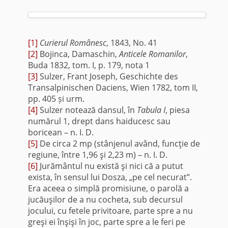
[1]
Curierul Românesc
, 1843, No. 41
[2]
Bojinca, Damaschin,
Anticele Romanilor
,
Buda 1832, tom. I, p. 179, nota 1
[3]
Sulzer, Frant Joseph, Geschichte des
Transalpinischen Daciens, Wien 1782, tom II,
pp. 405 și urm.
[4]
Sulzer notează dansul, în
Tabula I
, piesa
numărul 1, drept dans haiducesc sau
boricean – n. I. D.
[5]
De circa 2 mp (stânjenul având, funcţie de
regiune, între 1,96 şi 2,23 m) – n. I. D.
[6]
Jurământul nu există şi nici că a putut
exista, în sensul lui Dosza, „pe cel necurat”.
Era aceea o simplă promisiune, o parolă a
jucăuşilor de a nu cocheta, sub decursul
jocului, cu fetele privitoare, parte spre a nu
greşi ei înşişi în joc, parte spre a le feri pe