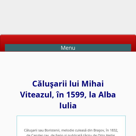
Menu
Căluşarii lui Mihai
Viteazul, în 1599, la Alba
Iulia
Căluşarii sau Boristenii, melodie culeasă din Braşov, în 1832,
de Canzler cav. de Ferio şi publicată târziu de Otto Heilig.