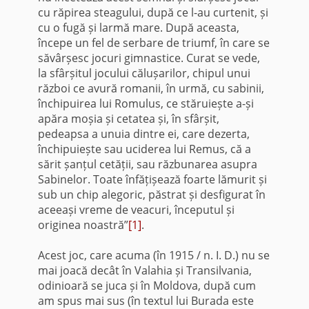
cu răpirea steagului, după ce l-au curtenit, și
cu o fugă și larmă mare. După aceasta,
începe un fel de serbare de triumf, în care se
săvârșesc jocuri gimnastice. Curat se vede,
la sfârșitul jocului călușarilor, chipul unui
război ce avură romanii, în urmă, cu sabinii,
închipuirea lui Romulus, ce stăruiește a-și
apăra moșia și cetatea și, în sfârșit,
pedeapsa a unuia dintre ei, care dezerta,
închipuiește sau uciderea lui Remus, că a
sărit șanțul cetății, sau răzbunarea asupra
Sabinelor. Toate înfățișează foarte lămurit și
sub un chip alegoric, păstrat și desfigurat în
aceeași vreme de veacuri, începutul și
originea noastră”
[1]
.
Acest joc, care acuma (în 1915 / n. I. D.) nu se
mai joacă decât în Valahia și Transilvania,
odinioară se juca și în Moldova, după cum
am spus mai sus (în textul lui Burada este