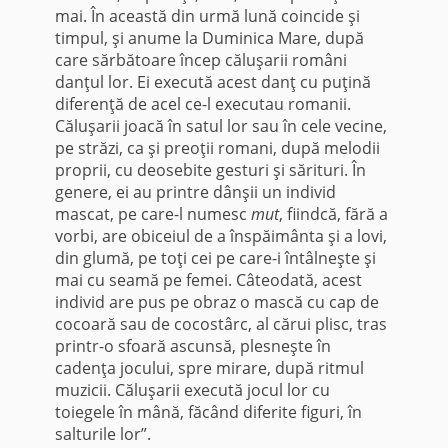
mai. În această din urmă lună coincide şi
timpul, şi anume la Duminica Mare, după
care sărbătoare încep căluşarii români
danţul lor. Ei execută acest danţ cu puţină
diferenţă de acel ce-l executau romanii.
Căluşarii joacă în satul lor sau în cele vecine,
pe străzi, ca şi preoţii romani, după melodii
proprii, cu deosebite gesturi şi sărituri. În
genere, ei au printre dânşii un individ
mascat, pe care-l numesc
mut
, fiindcă, fără a
vorbi, are obiceiul de a înspăimânta şi a lovi,
din glumă, pe toţi cei pe care-i întâlneşte şi
mai cu seamă pe femei. Câteodată, acest
individ are pus pe obraz o mască cu cap de
cocoară sau de cocostârc, al cărui plisc, tras
printr-o sfoară ascunsă, plesneşte în
cadenţa jocului, spre mirare, după ritmul
muzicii. Căluşarii execută jocul lor cu
toiegele în mână, făcând diferite figuri, în
salturile lor”.