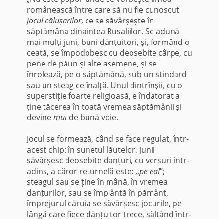
românească între care să nu fie cunoscut
jocul călușarilor
, ce se săvârșește în
săptămâna dinaintea Rusaliilor. Se adună
mai mulți juni, buni dănțuitori, și, formând o
ceată, se împodobesc cu deosebite cârpe, cu
pene de păun și alte asemene, și se
înrolează, pe o săptămână, sub un stindard
sau un steag ce înalță. Unul dintrînșii, cu o
superstiție foarte religioasă, e îndatorat a
ține tăcerea în toată vremea săptămânii și
devine
mut
de bună voie.
Jocul se formează, când se face regulat, într-
acest chip: în sunetul lăutelor, junii
săvârșesc deosebite danțuri, cu versuri într-
adins, a căror returnelă este: ,,
pe ea!
”;
steagul sau se ține în mână, în vremea
danțurilor, sau se împlântă în pământ,
împrejurul căruia se săvârșesc jocurile, pe
lângă care fiece dănțuitor trece, săltând într-