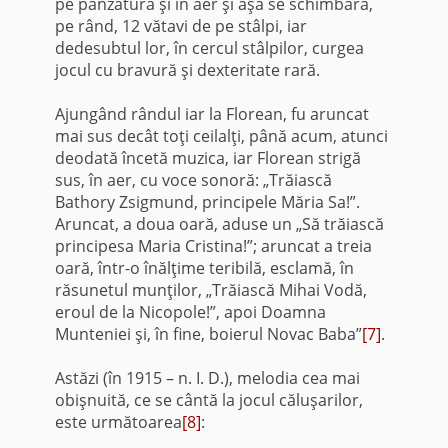
pe pânzătură şi în aer şi aşa se schim­bară,
pe rând, 12 vătavi de pe stâlpi, iar
dedesubtul lor, în cercul stâlpilor, curgea
jocul cu bravură şi dexteritate rară.
Ajungând rândul iar la Florean, fu aruncat
mai sus decât toţi ceilalţi, până acum, atunci
deodată încetă muzica, iar Florean strigă
sus, în aer, cu voce sonoră: „Trăiască
Bathory Zsigmund, principele Măria Sa!”.
Aruncat, a doua oară, aduse un „Să trăiască
principesa Maria Cristina!”; aruncat a treia
oară, într-o înălţime teribilă, esclamă, în
răsunetul munţilor, „Trăiască Mihai Vodă,
eroul de la Nicopole!”, apoi Doamna
Munteniei şi, în fine, boierul Novac Baba”
[7]
.
Astăzi (în 1915 – n. I. D.), melodia cea mai
obişnuită, ce se cântă la jocul căluşarilor,
este următoarea
[8]
: