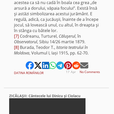
acestea ca să nu cadă în boala cea grea „de
arsură a dorului, văpaia focului”. Există însă
şi astăzi simbolizarea acestui jurământ. E
regulă, adică, ca jucăuşii, înainte de a începe
jocul, să lovească unul, cu altul, în dreapta şi
în stânga cu bâtele lor.
[7]
Codreanu, Turturel,
Căluşerul
, în
Observatorul
, Sibiu 14/26 martie 1879.
[8]
Burada, Teodor T.,
Istoria teatrului în
Moldova
, Volumul I, Iași 1915, pp. 62-70.
17
Apr
No Comments
DATINA ROMÂNILOR
ZICĂLAŞII: Cântecele lui Dinicu şi Ciolacu