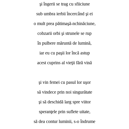
şi îngerii se trag cu sfiiciune
sub umbra ierbii încercând şi ei
o mult prea pătimaşă-nchinăciune,
cobzarii orbi şi strunele se rup
în pulbere măruntă de lumină,
iar eu cu paşii lor încă astup
acest cuprins al vieţii fără vină
*
şi vin femei cu pasul lor uşor
să vindece prin noi singurătate
şi să deschidă larg spre viitor
speranţele prin suflete uitate,
să dea contur luminii, s-o îndrume