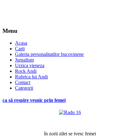
Menu
Acasa
Carti
Galeria personalitatilor bucovinene
Jurnalism
Urzica vieneza
Rock Andi
Rubrica lui Andi
Contact
Categorii
ca să respire veşnic prin femei
*
în zorii zilei se ivesc femei