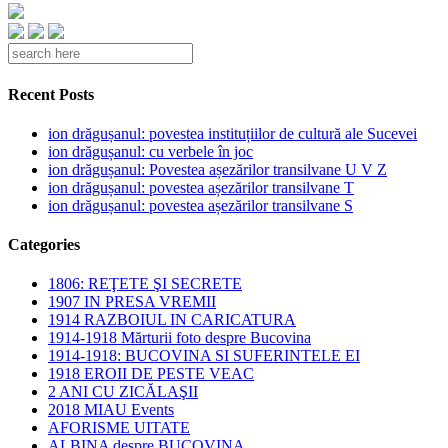
Recent Posts
ion drăgușanul: povestea instituțiilor de cultură ale Sucevei
ion drăgușanul: cu verbele în joc
ion drăgușanul: Povestea așezărilor transilvane U V Z
ion drăgușanul: povestea așezărilor transilvane T
ion drăgușanul: povestea așezărilor transilvane S
Categories
1806: REŢETE ŞI SECRETE
1907 IN PRESA VREMII
1914 RAZBOIUL IN CARICATURA
1914-1918 Mărturii foto despre Bucovina
1914-1918: BUCOVINA SI SUFERINTELE EI
1918 EROII DE PESTE VEAC
2 ANI CU ZICĂLAŞII
2018 MIAU Events
AFORISME UITATE
ALBINA despre BUCOVINA