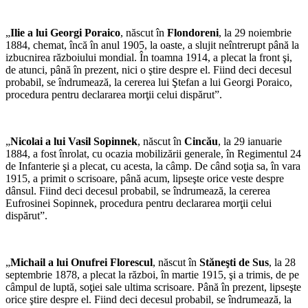
„
Ilie a lui Georgi Poraico
, născut în
Flondoreni
, la 29 noiembrie
1884, chemat, încă în anul 1905, la oaste, a slujit neîntrerupt până la
izbucnirea războiului mondial. În toamna 1914, a plecat la front şi,
de atunci, până în prezent, nici o ştire despre el. Fiind deci decesul
probabil, se îndrumează, la cererea lui Ştefan a lui Georgi Poraico,
procedura pentru declararea morţii celui dispărut”.
„
Nicolai a lui Vasil Sopinnek
, născut în
Cincău
, la 29 ianuarie
1884, a fost înrolat, cu ocazia mobilizării generale, în Regimentul 24
de Infanterie şi a plecat, cu acesta, la câmp. De când soţia sa, în vara
1915, a primit o scrisoare, până acum, lipseşte orice veste despre
dânsul. Fiind deci decesul probabil, se îndrumează, la cererea
Eufrosinei Sopinnek, procedura pentru declararea morţii celui
dispărut”.
„
Michail a lui Onufrei Florescul
, născut în
Stăneşti de Sus
, la 28
septembrie 1878, a plecat la război, în martie 1915, şi a trimis, de pe
câmpul de luptă, soţiei sale ultima scrisoare. Până în prezent, lipseşte
orice ştire despre el. Fiind deci decesul probabil, se îndrumează, la