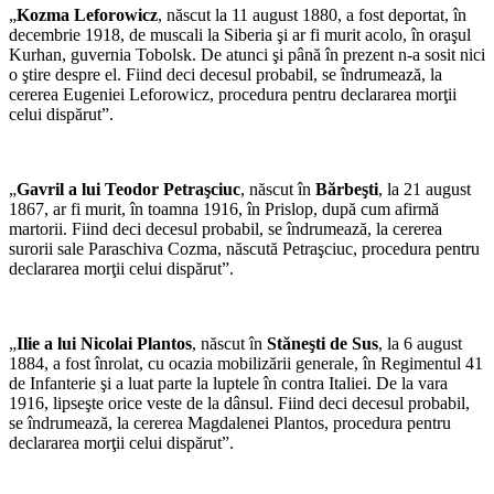
„
Kozma Leforowicz
, născut la 11 august 1880, a fost deportat, în
decembrie 1918, de muscali la Siberia şi ar fi murit acolo, în oraşul
Kurhan, guvernia Tobolsk. De atunci şi până în prezent n-a sosit nici
o ştire despre el. Fiind deci decesul probabil, se îndrumează, la
cererea Eugeniei Leforowicz, procedura pentru declararea morţii
celui dispărut”.
„
Gavril a lui Teodor Petraşciuc
, născut în
Bărbeşti
, la 21 august
1867, ar fi murit, în toamna 1916, în Prislop, după cum afirmă
martorii. Fiind deci decesul probabil, se îndrumează, la cererea
surorii sale Paraschiva Cozma, născută Petraşciuc, procedura pentru
declararea morţii celui dispărut”.
„
Ilie a lui Nicolai Plantos
, născut în
Stăneşti de Sus
, la 6 august
1884, a fost înrolat, cu ocazia mobilizării generale, în Regimentul 41
de Infanterie şi a luat parte la luptele în contra Italiei. De la vara
1916, lipseşte orice veste de la dânsul. Fiind deci decesul probabil,
se îndrumează, la cererea Magdalenei Plantos, procedura pentru
declararea morţii celui dispărut”.