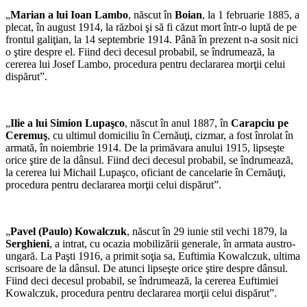
„
Marian a lui Ioan Lambo
, născut în
Boian
, la 1 februarie 1885, a
plecat, în august 1914, la război şi să fi căzut mort într-o luptă de pe
frontul galiţian, la 14 septembrie 1914. Până în prezent n-a sosit nici
o ştire despre el. Fiind deci decesul probabil, se îndrumează, la
cererea lui Josef Lambo, procedura pentru declararea morţii celui
dispărut”.
„
Ilie a lui Simion Lupaşco
, născut în anul 1887, în
Carapciu pe
Ceremuş
, cu ultimul domiciliu în Cernăuţi, cizmar, a fost înrolat în
armată, în noiembrie 1914. De la primăvara anului 1915, lipseşte
orice ştire de la dânsul. Fiind deci decesul probabil, se îndrumează,
la cererea lui Michail Lupaşco, oficiant de cancelarie în Cernăuţi,
procedura pentru declararea morţii celui dispărut”.
„
Pavel (Paulo) Kowalczuk
, născut în 29 iunie stil vechi 1879, la
Serghieni
, a intrat, cu ocazia mobilizării generale, în armata austro-
ungară. La Paşti 1916, a primit soţia sa, Euftimia Kowalczuk, ultima
scrisoare de la dânsul. De atunci lipseşte orice ştire despre dânsul.
Fiind deci decesul probabil, se îndrumează, la cererea Euftimiei
Kowalczuk, procedura pentru declararea morţii celui dispărut”.