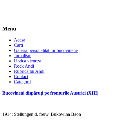
Menu
Acasa
Carti
Galeria personalitatilor bucovinene
Jurnalism
Urzica vieneza
Rock Andi
Rubrica lui Andi
Contact
Categorii
Bucovineni dispăruţi pe fronturile Austriei (XIII)
1914: Stellungen d. freiw. Bukowina Baon