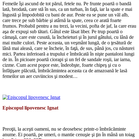
Femeile îşi ascund de tot părul, fetele nu. Pe frunte poartă o bandă
lată, brodată, care stă în sus, ca un turban, în faţă, iar la spate e mai
îngustă şi împodobită cu bani de aur. Peste ea se pune un văl alb,
care trece pe sub bărbie şi atârnă la spate, ceea ce arată foarte
frumos. Probabil pentru a nu trezi, la vecini, pofta de jaf, la care erau
aşa de expuşi sub tătari. Gâtul este lăsat liber. Pe trup poartă o
cămaşă, care este cusută, la încheieturi şi în jurul gâtului, cu lână de
mai multe culori. Peste aceasta, un veşmânt lungă, de o ţesătură de
lână mai aleasă, care se încheie, în faţă, de sus, până jos, cu năsturei
mici. Partea inferioară a trupului e îmbrăcată în nişte pantaloni lungi
de in. În picioare poartă ciorapi şi un fel de sandale roşii, iar iarna,
cizme. Cum acest popor este, îndeobşte, foarte chipeş şi cu o
înfăţişare plăcută, îmbrăcămintea aceasta ca de amazoană le lasă
femeilor un aer cuviincios şi modest…
*
Episcopul lipovenesc Ignat
*
Preoţii, la aceşti oameni, nu se deosebesc printr-o îmbrăcăminte
anume. Ei poartă, pe umeri, o mantie cenuşie şi ţin în mână un toiag