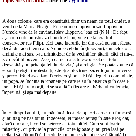
Lipovence, în căruţă
– desen de
Zygmund
*
A doua colonie, care era constituită dintr-un neam cu totul ciudat, a
venit de la Marea Neagră. Ei se numesc lipoveni sau filipoveni.
Numele vine de la cuvântul slav „lipparva” sau tei (N.N.: De fapt,
aşa cum o demonstrează Dimitrie Dan, vine de la ierarhul
conservator rus Filip), căci toate lucrurile lor din casă nu sunt făcute
decât din acest lemn alb. Numele cel dintâi (lipoveni), din cele două
amintite mai sus, l-au primit doar de la vecinii lor, tătarii, căci ei nu-şi
zic decât filipoveni. Aceşti oameni alcătuiesc o sectă cu totul
deosebită şi în privinţa felului de viaţă şi a religiei. Se poate spune că
ei sunt pietiştii (protestanţi, adepţi ai doctrinei sacerdoţiului universal
şi preconizând ascetismul) ortodocşilor… Ei îşi aleg, din comunitate,
un popă, se închină la icoanele pe care le au în biserică şi în casele
lor… Ei îşi ard morţii, ei se scaldă în fiecare zi, bărbatul cu femeia,
împreună, şi aşa mai departe.
*
În tot timpul anului, nu mănâncă decât de opt ori carne, nu fumează
şi nu trag pe nas tutun. Îndeosebi, ei trăiesc retraşi în satele lor, dar,
afară din sate, lucrul se petrece cu totul altfel. Cum sunt foarte
misterioşi, cu privire la practicile lor religioase şi nu prea lasă pe
ceilalţi să pătrundă în bisericile lor, nu se ştie tot ce se întâmplă la