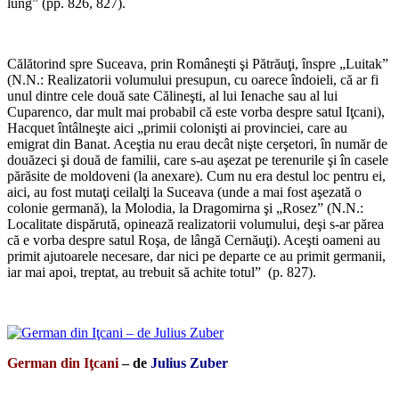
lung” (pp. 826, 827).
*
Călătorind spre Suceava, prin Româneşti şi Pătrăuţi, înspre „Luitak”
(N.N.: Realizatorii volumului presupun, cu oarece îndoieli, că ar fi
unul dintre cele două sate Călineşti, al lui Ienache sau al lui
Cuparenco, dar mult mai probabil că este vorba despre satul Iţcani),
Hacquet întâlneşte aici „primii colonişti ai provinciei, care au
emigrat din Banat. Aceştia nu erau decât nişte cerşetori, în număr de
douăzeci şi două de familii, care s-au aşezat pe terenurile şi în casele
părăsite de moldoveni (la anexare). Cum nu era destul loc pentru ei,
aici, au fost mutaţi ceilalţi la Suceava (unde a mai fost aşezată o
colonie germană), la Molodia, la Dragomirna şi „Rosez” (N.N.:
Localitate dispărută, opinează realizatorii volumului, deşi s-ar părea
că e vorba despre satul Roşa, de lângă Cernăuţi). Aceşti oameni au
primit ajutoarele necesare, dar nici pe departe ce au primit germanii,
iar mai apoi, treptat, au trebuit să achite totul” (p. 827).
*
German din Iţcani
– de
Julius Zuber
*