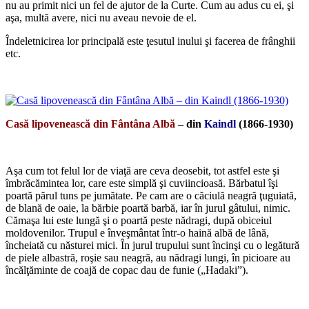
nu au primit nici un fel de ajutor de la Curte. Cum au adus cu ei, şi
aşa, multă avere, nici nu aveau nevoie de el.
Îndeletnicirea lor principală este ţesutul inului şi facerea de frânghii
etc.
*
Casă lipovenească din Fântâna Albă
– din
Kaindl
(1866-1930)
*
Aşa cum tot felul lor de viaţă are ceva deosebit, tot astfel este şi
îmbrăcămintea lor, care este simplă şi cuviincioasă. Bărbatul îşi
poartă părul tuns pe jumătate. Pe cam are o căciulă neagră ţuguiată,
de blană de oaie, la bărbie poartă barbă, iar în jurul gâtului, nimic.
Cămaşa lui este lungă şi o poartă peste nădragi, după obiceiul
moldovenilor. Trupul e înveşmântat într-o haină albă de lână,
încheiată cu năsturei mici. În jurul trupului sunt încinşi cu o legătură
de piele albastră, roşie sau neagră, au nădragi lungi, în picioare au
încălţăminte de coajă de copac dau de funie („Hadaki”).
*