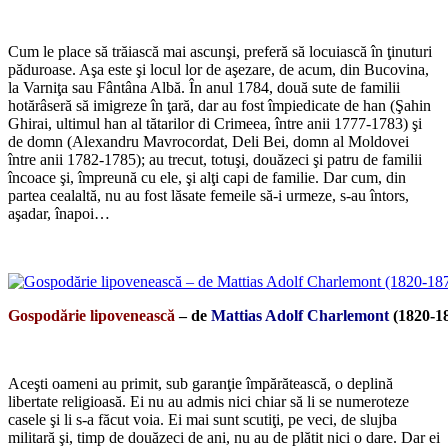
*
Cum le place să trăiască mai ascunşi, preferă să locuiască în ţinuturi
păduroase. Aşa este şi locul lor de aşezare, de acum, din Bucovina,
la Varniţa sau Fântâna Albă. În anul 1784, două sute de familii
hotărâseră să imigreze în ţară, dar au fost împiedicate de han (Şahin
Ghirai, ultimul han al tătarilor di Crimeea, între anii 1777-1783) şi
de domn (Alexandru Mavrocordat, Deli Bei, domn al Moldovei
între anii 1782-1785); au trecut, totuşi, douăzeci şi patru de familii
încoace şi, împreună cu ele, şi alţi capi de familie. Dar cum, din
partea cealaltă, nu au fost lăsate femeile să-i urmeze, s-au întors,
aşadar, înapoi…
*
Gospodărie lipovenească
– de
Mattias Adolf Charlemont
(1820-1
*
Aceşti oameni au primit, sub garanţie împărătească, o deplină
libertate religioasă. Ei nu au admis nici chiar să li se numeroteze
casele şi li s-a făcut voia. Ei mai sunt scutiţi, pe veci, de slujba
militară şi, timp de douăzeci de ani, nu au de plătit nici o dare. Dar ei