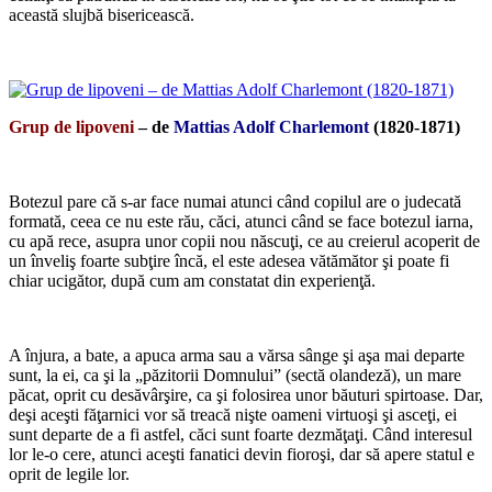
această slujbă bisericească.
*
Grup de lipoveni
– de
Mattias Adolf Charlemont
(1820-1871)
*
Botezul pare că s-ar face numai atunci când copilul are o judecată
formată, ceea ce nu este rău, căci, atunci când se face botezul iarna,
cu apă rece, asupra unor copii nou născuţi, ce au creierul acoperit de
un înveliş foarte subţire încă, el este adesea vătămător şi poate fi
chiar ucigător, după cum am constatat din experienţă.
*
A înjura, a bate, a apuca arma sau a vărsa sânge şi aşa mai departe
sunt, la ei, ca şi la „păzitorii Domnului” (sectă olandeză), un mare
păcat, oprit cu desăvârşire, ca şi folosirea unor băuturi spirtoase. Dar,
deşi aceşti făţarnici vor să treacă nişte oameni virtuoşi şi asceţi, ei
sunt departe de a fi astfel, căci sunt foarte dezmăţaţi. Când interesul
lor le-o cere, atunci aceşti fanatici devin fioroşi, dar să apere statul e
oprit de legile lor.