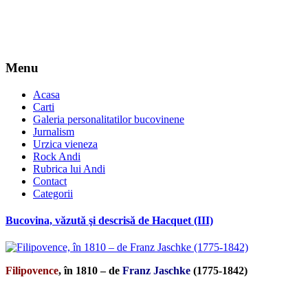
Menu
Acasa
Carti
Galeria personalitatilor bucovinene
Jurnalism
Urzica vieneza
Rock Andi
Rubrica lui Andi
Contact
Categorii
Bucovina, văzută şi descrisă de Hacquet (III)
Filipovence
, în 1810 – de
Franz Jaschke
(1775-1842)
*