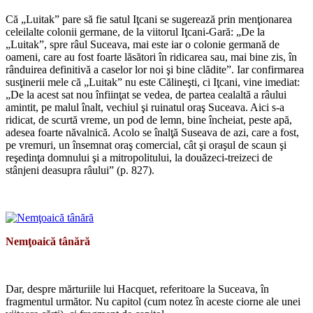
Că „Luitak” pare să fie satul Iţcani se sugerează prin menţionarea
celeilalte colonii germane, de la viitorul Iţcani-Gară: „De la
„Luitak”, spre râul Suceava, mai este iar o colonie germană de
oameni, care au fost foarte lăsători în ridicarea sau, mai bine zis, în
rânduirea definitivă a caselor lor noi şi bine clădite”. Iar confirmarea
susţinerii mele că „Luitak” nu este Călineşti, ci Iţcani, vine imediat:
„De la acest sat nou înfiinţat se vedea, de partea cealaltă a râului
amintit, pe malul înalt, vechiul şi ruinatul oraş Suceava. Aici s-a
ridicat, de scurtă vreme, un pod de lemn, bine încheiat, peste apă,
adesea foarte năvalnică. Acolo se înalţă Suseava de azi, care a fost,
pe vremuri, un însemnat oraş comercial, cât şi oraşul de scaun şi
reşedinţa domnului şi a mitropolitului, la douăzeci-treizeci de
stânjeni deasupra râului” (p. 827).
*
Nemţoaică tânără
*
Dar, despre mărturiile lui Hacquet, referitoare la Suceava, în
fragmentul următor. Nu capitol (cum notez în aceste ciorne ale unei