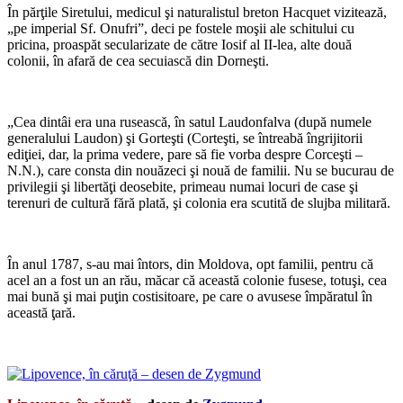
În părţile Siretului, medicul şi naturalistul breton Hacquet vizitează,
„pe imperial Sf. Onufri”, deci pe fostele moşii ale schitului cu
pricina, proaspăt secularizate de către Iosif al II-lea, alte două
colonii, în afară de cea secuiască din Dorneşti.
*
„Cea dintâi era una rusească, în satul Laudonfalva (după numele
generalului Laudon) şi Gorteşti (Corteşti, se întreabă îngrijitorii
ediţiei, dar, la prima vedere, pare să fie vorba despre Corceşti –
N.N.), care consta din nouăzeci şi nouă de familii. Nu se bucurau de
privilegii şi libertăţi deosebite, primeau numai locuri de case şi
terenuri de cultură fără plată, şi colonia era scutită de slujba militară.
*
În anul 1787, s-au mai întors, din Moldova, opt familii, pentru că
acel an a fost un an rău, măcar că această colonie fusese, totuşi, cea
mai bună şi mai puţin costisitoare, pe care o avusese împăratul în
această ţară.
*