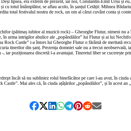
i. Deși lipsea, era extrem de prezent, iar noi, Constantin-Emil Ursu și e
otul și cu totul întâmplător, se aflau acolo, în șanțul Cetății: Mihnea Blid
redita total festivalul nostru de rock, un om al cărui cuvânt conta și con
*
ifor (pătimaș iubitor al muzicii rock) – Gheorghe Flutur, nimeni nu a înc
n urma intrigilor abulice ale „popândăilor” lui Flutur și ai lui Nechifor. 
ina Rock Castle” i-a întors lui Gheorghe Flutur o fărâmă de meritată recu
ucuria tinerilor din șanț. Prezența domniei sale nu a trecut neobservată, i
-, iar poziționarea discretă l-a avantajat. Tineretul liber se cucerește prin 
*
drept încât să nu subliniez rolul binefăcător pe care l-au avut, în ciuda
k Castle”. Mai ales că, în ciuda ațâțărilor „popândăilor”, și în acest a