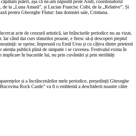
u, căpătam puteri, așa că ne-am năpustit peste Andi, coordonatorul
ariu, de la „Luna Amară”, și Lucian Francisc Csibi, de la „Relative”. Și
tează pentru Gheorghe Flutur: fata domniei sale, Cristiana.
ercat acte de cenzură artistică, iar brânciurile periodice nu au vizat,
Iar când dai curs sfaturilor proaste, e firesc să-ți descoperi pieptul
noștință: se oprise, împreună cu Emil Ursu și cu câțiva dintre prietenii
ar atenția publică plină de simpatie i se cuvenea. Festivalul exista în
implicare în bucuriile lui, nu prin cuvântări și prin sterilități
 aparențelor și a încrâncenărilor mele periodice, președinții Gheorghe
n „Bucovina Rock Castle” va fi o emblemă a deschiderii noastre către