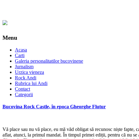
Menu
Acasa
Carti
Galeria personalitatilor bucovinene
Jurnalism
Urzica vieneza
Rock Andi
Rubrica lui Andi
Contact
Categorii
Bucovina Rock Castle, în epoca Gheorghe Flutur
Vă place sau nu vă place, eu mă văd obligat să recunosc niște fapte, c
aflat, atunci, la primul mandat. În timpul primei ediții, pentru că nu se