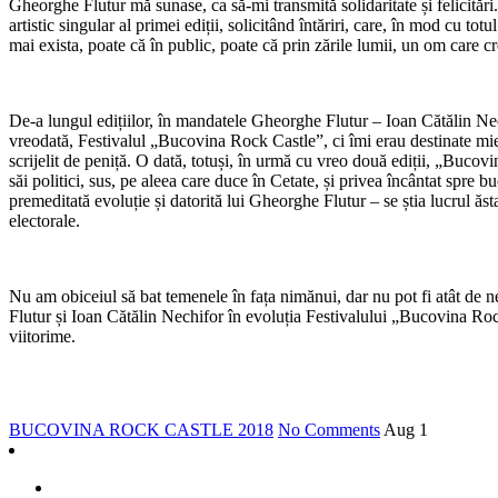
Gheorghe Flutur mă sunase, ca să-mi transmită solidaritate și felicităr
artistic singular al primei ediții, solicitând întăriri, care, în mod cu t
mai exista, poate că în public, poate că prin zările lumii, un om care c
De-a lungul edițiilor, în mandatele Gheorghe Flutur – Ioan Cătălin Nech
vreodată, Festivalul „Bucovina Rock Castle”, ci îmi erau destinate mie, î
scrijelit de peniță. O dată, totuși, în urmă cu vreo două ediții, „Bucov
săi politici, sus, pe aleea care duce în Cetate, și privea încântat spre b
premeditată evoluție și datorită lui Gheorghe Flutur – se știa lucrul ăsta 
electorale.
Nu am obiceiul să bat temenele în fața nimănui, dar nu pot fi atât de ne
Flutur și Ioan Cătălin Nechifor în evoluția Festivalului „Bucovina Roc
viitorime.
BUCOVINA ROCK CASTLE 2018
No Comments
Aug
1