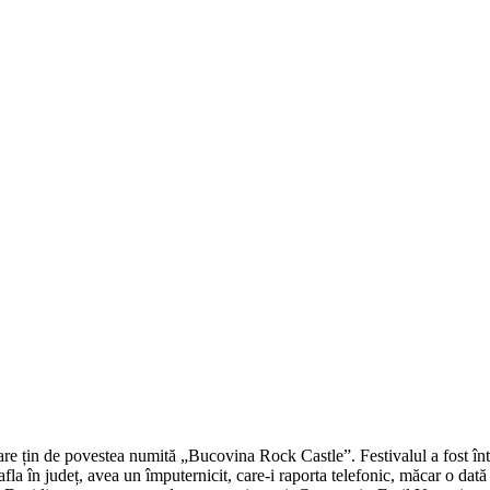
are țin de povestea numită „Bucovina Rock Castle”. Festivalul a fost înt
 afla în județ, avea un împuternicit, care-i raporta telefonic, măcar o dat