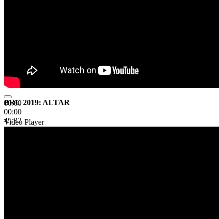
BRC 2019: ALTAR
00:00
00:00
45:32
Video Player