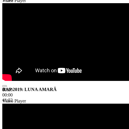
Video Player
BAP 2019: LUNA AMARĂ
00:00
00:00
41:22
Video Player