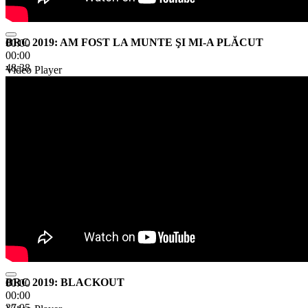
BRC 2019: AM FOST LA MUNTE ŞI MI-A PLĂCUT
00:00
00:00
48:38
Video Player
BRC 2019: BLACKOUT
00:00
00:00
37:05