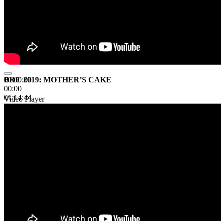
BRC 2019: MOTHER’S CAKE
00:00:00
00:00
01:14:44
Video Player