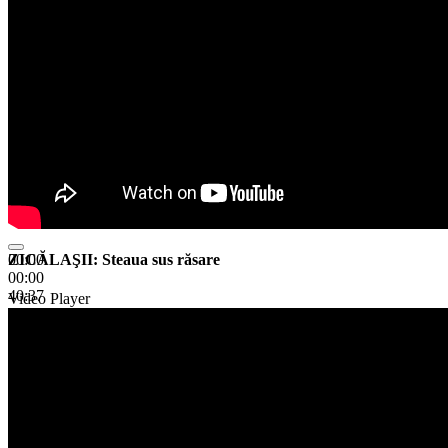
ZICĂLAŞII: Steaua sus răsare
00:00
00:00
40:37
Video Player