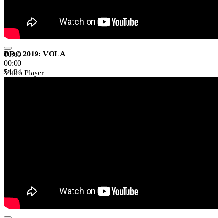
BRC 2019: VOLA
00:00
00:00
54:34
Video Player