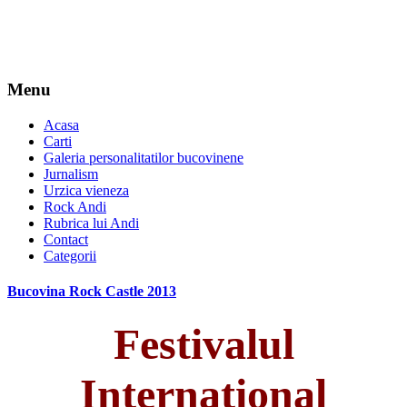
Menu
Acasa
Carti
Galeria personalitatilor bucovinene
Jurnalism
Urzica vieneza
Rock Andi
Rubrica lui Andi
Contact
Categorii
Bucovina Rock Castle 2013
Festivalul
Internaţional