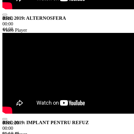
BRC 2019: ALTERNOSFERA
00:00
00:00
44:38
Video Player
BRC 2019: IMPLANT PENTRU REFUZ
00:00:00
00:00
01:18:46