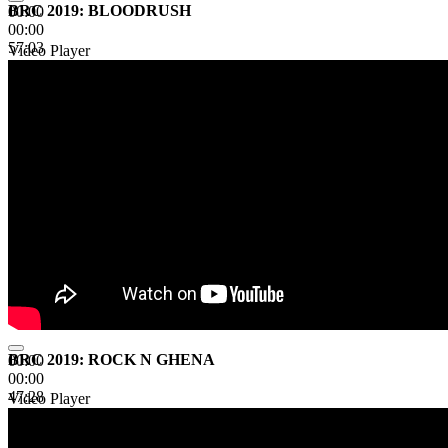
BRC 2019: BLOODRUSH
00:00
00:00
57:03
Video Player
BRC 2019: ROCK N GHENA
00:00
00:00
47:28
Video Player