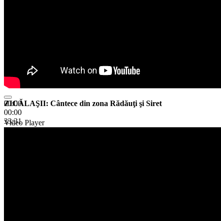
ZICĂLAŞII: Cântece din zona Rădăuţi şi Siret
00:00
00:00
33:31
Video Player