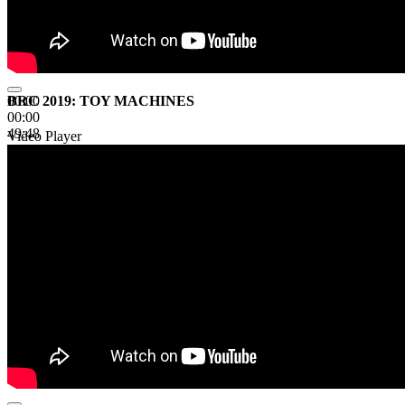
BRC 2019: TOY MACHINES
00:00
00:00
49:48
Video Player