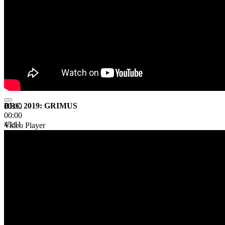
BRC 2019: GRIMUS
00:00
00:00
43:11
Video Player