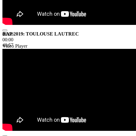
BAP 2019: TOULOUSE LAUTREC
00:00
00:00
40:57
Video Player