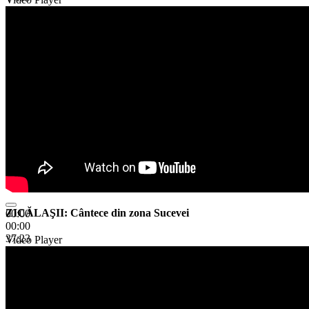
ZICĂLAŞII: Cântece din zona Sucevei
00:00
00:00
37:23
Video Player