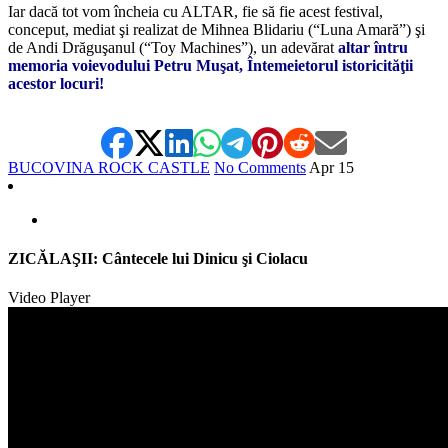
Iar dacă tot vom încheia cu ALTAR, fie să fie acest festival,
conceput, mediat şi realizat de Mihnea Blidariu (“Luna Amară”) şi
de Andi Drăguşanul (“Toy Machines”), un adevărat
altar întru
memoria voievodului Petru Muşat, Întemeietorul istoricităţii
acestor locuri!
BUCOVINA ROCK CASTLE
No Comments
Apr
15
ZICĂLAŞII: Cântecele lui Dinicu şi Ciolacu
Video Player