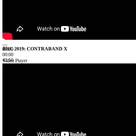
BRC 2019: CONTRABAND X
00:00
00:00
42:50
Video Player