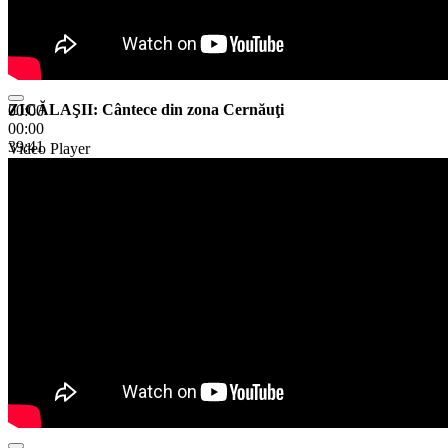
ZICĂLAŞII: Cântece din zona Cernăuţi
00:00
00:00
39:41
Video Player