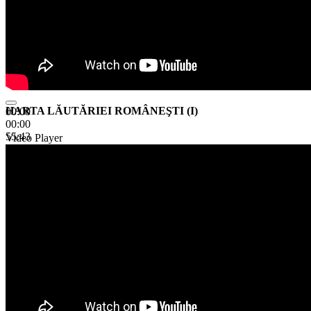
HARTA LĂUTĂRIEI ROMÂNEŞTI (I)
00:00
00:00
55:43
Video Player