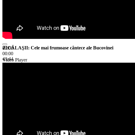
ZICĂLAŞII: Cele mai frumoase cântece ale Bucovinei
00:00
00:00
43:44
Video Player