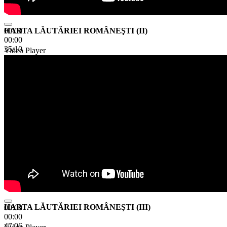
HARTA LĂUTĂRIEI ROMÂNEŞTI (II)
00:00
00:00
35:10
Video Player
HARTA LĂUTĂRIEI ROMÂNEŞTI (III)
00:00
00:00
47:06