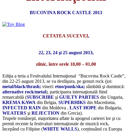
BUCOVINA ROCK CASTLE 2013
CETATEA SUCEVEI
,
22, 23, 24 şi 25 august 2013,
zilnic, între orele 18,00 – 01,00
Ediţia a treia a Festivalului Internaţional “Bucovina Rock Castle”,
din 22-25 august 2013, se va desfăşura, pe genuri rock (joi:
metal/black/thrash;
vineri:
etno/punk/ska;
sâmbătă şi duminică:
alternative rock/metal
), participarea internaţională fiind
remarcabilă (
SUBSCRIBE
şi
GUILTY PARTIES
din Ungaria,
KREMA KAWA
din Belgia,
SUPERHIKS
din Macedonia,
INFECTED RAIN
din Moldova ,
LAST HOPE
din Bulgaria,
WEATERS
şi
REJECTION
din Grecia).
Trupele româneşti, majoritatea aflate la apogeul carierei lor şi cu
premii recente la festivaluri internaţionale de muzică rock,
începând cu Filipine (
WHITE WALLS
), continuând cu Europa