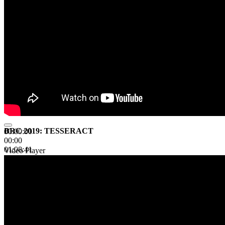
BRC 2019: TESSERACT
00:00:00
00:00
01:08:41
Video Player