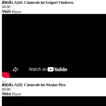
ZICĂLAŞII: Cântecele lui Grigori Vindereu
00:00
00:00
56:29
Video Player
ZICĂLAŞII: Cântecele lui Nicolae Picu
00:00
00:00
39:14
Video Player