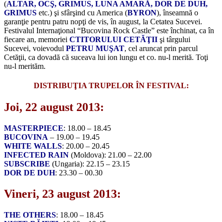
(
ALTAR, OCŞ, GRIMUS, LUNA AMARĂ, DOR DE DUH,
GRIMUS
etc.) şi sfârşind cu America (
BYRON
), înseamnă o
garanţie pentru patru nopţi de vis, în august, la Cetatea Sucevei.
Festivalul Internaţional “Bucovina Rock Castle” este închinat, ca în
fiecare an, memoriei
CTITORULUI CETĂŢII
şi târgului
Sucevei, voievodul
PETRU MUŞAT
, cel aruncat prin parcul
Cetăţii, ca dovadă că suceava lui ion lungu et co. nu-l merită. Toţi
nu-l merităm.
DISTRIBUŢIA TRUPELOR ÎN FESTIVAL:
Joi, 22 august 2013:
MASTERPIECE
: 18.00 – 18.45
BUCOVINA
– 19.00 – 19.45
WHITE WALLS
: 20.00 – 20.45
INFECTED RAIN
(Moldova): 21.00 – 22.00
SUBSCRIBE
(Ungaria): 22.15 – 23.15
DOR DE DUH
: 23.30 – 00.30
Vineri, 23 august 2013:
THE OTHERS
: 18.00 – 18.45