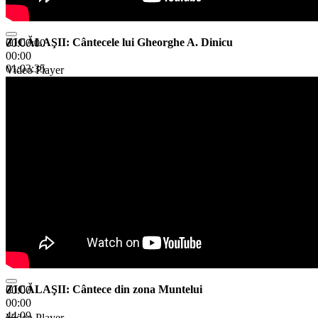
ZICĂLAŞII: Cântecele lui Gheorghe A. Dinicu
00:00:00
00:00
01:03:35
Video Player
ZICĂLAŞII: Cântece din zona Muntelui
00:00
00:00
44:09
Video Player