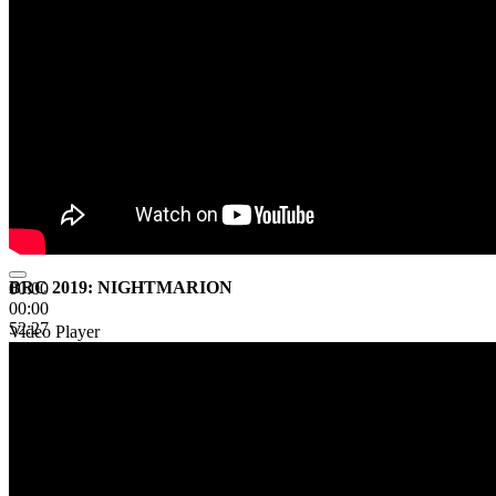
BRC 2019: NIGHTMARION
00:00
00:00
52:27
Video Player