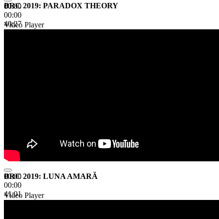
BRC 2019: PARADOX THEORY
00:00
00:00
40:27
Video Player
BRC 2019: LUNA AMARĂ
00:00
00:00
41:01
Video Player