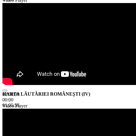
Video Player
HARTA LĂUTĂRIEI ROMÂNEŞTI (IV)
00:00:00
00:00
01:05:55
Video Player