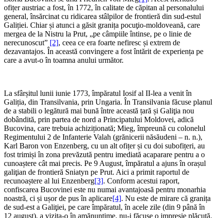
ofițer austriac a fost, în 1772, în calitate de căpitan al personalului
general, însărcinat cu ridicarea stâlpilor de frontieră din sud-estul
Galiției. Chiar și atunci a găsit granița pocuţio-moldoveană, care
mergea de la Nistru la Prut, „pe câmpiile întinse, pe o linie de
nerecunoscut”
[2]
, ceea ce era foarte nefiresc și extrem de
dezavantajos. În această convingere a fost întărit de experiența pe
care a avut-o în toamna anului următor.
La sfârșitul lunii iunie 1773, împăratul Iosif al II-lea a venit în
Galiția, din Transilvania, prin Ungaria. În Transilvania făcuse planul
de a stabili o legătură mai bună între această țară și Galiţia nou
dobândită, prin partea de nord a Principatului Moldovei, adică
Bucovina, care trebuia achiziționată; Mieg, împreună cu colonelul
Regimentului 2 de Infanterie Valah (grănicerii năsăudeni – n. n.),
Karl Baron von Enzenberg, cu un alt ofițer și cu doi subofițeri, au
fost trimiși în zona prevăzută pentru imediată acaparare pentru a o
cunoaștere cât mai precis. Pe 9 August, împăratul a ajuns în orașul
galiţian de frontieră Sniatyn pe Prut. Aici a primit raportul de
recunoaștere al lui Enzenberg
[3]
. Conform acestui raport,
confiscarea Bucovinei este nu numai avantajoasă pentru monarhia
noastră, ci și ușor de pus în aplicare
[4]
. Nu este de mirare că granița
de sud-est a Galiţiei, pe care împăratul, în acele zile (din 9 până în
12 august), a vizita-o în amănunţime, nu-i făcuse o impresie plăcută.