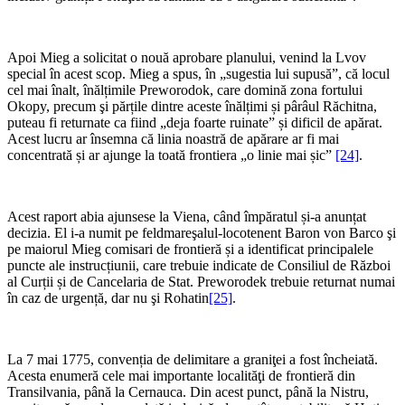
Apoi Mieg a solicitat o nouă aprobare planului, venind la Lvov
special în acest scop. Mieg a spus, în „sugestia lui supusă”, că locul
cel mai înalt, înălțimile Preworodok, care domină zona fortului
Okopy, precum şi părțile dintre aceste înălțimi și pârâul Răchitna,
puteau fi returnate ca fiind „deja foarte ruinate” și dificil de apărat.
Acest lucru ar însemna că linia noastră de apărare ar fi mai
concentrată și ar ajunge la toată frontiera „o linie mai șic”
[24]
.
Acest raport abia ajunsese la Viena, când împăratul și-a anunțat
decizia. El i-a numit pe feldmareşalul-locotenent Baron von Barco şi
pe maiorul Mieg comisari de frontieră și a identificat principalele
puncte ale instrucțiunii, care trebuie indicate de Consiliul de Război
al Curții și de Cancelaria de Stat. Preworodek trebuie returnat numai
în caz de urgență, dar nu şi Rohatin
[25]
.
La 7 mai 1775, convenția de delimitare a graniţei a fost încheiată.
Acesta enumeră cele mai importante localităţi de frontieră din
Transilvania, până la Cernauca. Din acest punct, până la Nistru,