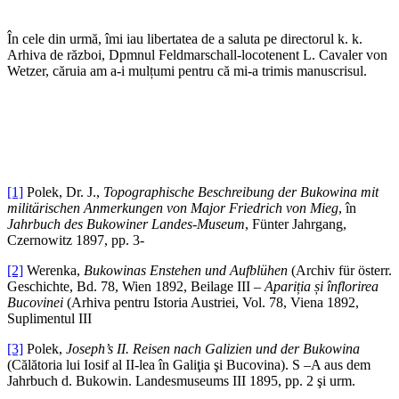
În cele din urmă, îmi iau libertatea de a saluta pe directorul k. k.
Arhiva de război, Dpmnul Feldmarschall-locotenent L. Cavaler von
Wetzer, căruia am a-i mulțumi pentru că mi-a trimis manuscrisul.
[1]
Polek, Dr. J.,
Topographische Beschreibung der Bukowina mit
militärischen Anmerkungen von Major Friedrich von Mieg
, în
Jahrbuch des Bukowiner Landes-Museum
, Fünter Jahrgang,
Czernowitz 1897, pp. 3-
[2]
Werenka,
Bukowinas Enstehen und Aufblühen
(Archiv für österr.
Geschichte, Bd. 78, Wien 1892, Beilage III –
Apariția și înflorirea
Bucovinei
(Arhiva pentru Istoria Austriei, Vol. 78, Viena 1892,
Suplimentul III
[3]
Polek,
Joseph’s II. Reisen nach Galizien und der Bukowina
(Călătoria lui Iosif al II-lea în Galiţia şi Bucovina). S –A aus dem
Jahrbuch d. Bukowin. Landesmuseums III 1895, pp. 2 şi urm.