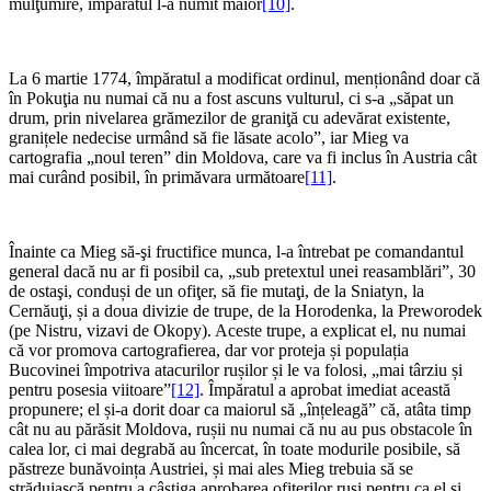
mulţumire, împăratul l-a numit maior
[10]
.
La 6 martie 1774, împăratul a modificat ordinul, menționând doar că
în Pokuţia nu numai că nu a fost ascuns vulturul, ci s-a „săpat un
drum, prin nivelarea grămezilor de graniţă cu adevărat existente,
granițele nedecise urmând să fie lăsate acolo”, iar Mieg va
cartografia „noul teren” din Moldova, care va fi inclus în Austria cât
mai curând posibil, în primăvara următoare
[11]
.
Înainte ca Mieg să-şi fructifice munca, l-a întrebat pe comandantul
general dacă nu ar fi posibil ca, „sub pretextul unei reasamblări”, 30
de ostaşi, conduși de un ofiţer, să fie mutaţi, de la Sniatyn, la
Cernăuţi, și a doua divizie de trupe, de la Horodenka, la Preworodek
(pe Nistru, vizavi de Okopy). Aceste trupe, a explicat el, nu numai
că vor promova cartografierea, dar vor proteja și populația
Bucovinei împotriva atacurilor rușilor și le va folosi, „mai târziu și
pentru posesia viitoare”
[12]
. Împăratul a aprobat imediat această
propunere; el și-a dorit doar ca maiorul să „înțeleagă” că, atâta timp
cât nu au părăsit Moldova, rușii nu numai că nu au pus obstacole în
calea lor, ci mai degrabă au încercat, în toate modurile posibile, să
păstreze bunăvoința Austriei, și mai ales Mieg trebuia să se
străduiască pentru a câștiga aprobarea ofiţerilor ruşi pentru ca el și