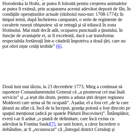
Horodenka la Holtz, ar putea fi folosită pentru creșterea animalelor
ar putea fi extinsă, prin acapararea acestui adevărat depozit de fân, în
condiţiile operațiunilor actuale (războiul ruso-turc 1708-1774); în
timpul iernii, după încheierea campaniei, o serie de regimente de
cavalerie rusești obişnuiesc să se retragă şi să trăiască în zona
Hotinului. Mai mult decât atât, ocuparea punctuală a ţinutului, în
funcție de avantajele ei, ar fi excelentă, dacă s-ar transforma
respectabila fortăreață într-o citadelă împotriva a două țări, care nu
pot oferi niște cetăți teribile”
[6]
.
Două luni mai târziu, la 23 decembrie 1773, Mieg a continuat să
raporteze Comandamentului General că „a promovat cel mai înalt
serviciu” și „a ieșit din drum, pentru a aduna știri despre regiunea
Moldovei care urma să fie ocupată”. Așadar, el a fost cel „de la care
țăranii au aflat că, încă de la început, graniţa polonă a fost dincolo pe
spaţiul menționat (adică pe spatele Pădurii Bucovinei)”. Întâmplător,
evreii i-ar fi arătat „o piatră de delimitare, care încă exista cu
adevărat la Fontina Sauki
[7]
, iar unii boieri, a căror încredere o
dobândise, ar fi „recunoscut” că „întregul district Cernăuţi și