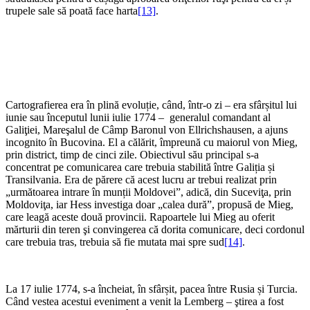
trupele sale să poată face harta
[13]
.
Cartografierea era în plină evoluție, când, într-o zi – era sfârșitul lui
iunie sau începutul lunii iulie 1774 – generalul comandant al
Galiţiei, Mareşalul de Câmp Baronul von Ellrichshausen, a ajuns
incognito în Bucovina. El a călărit, împreună cu maiorul von Mieg,
prin district, timp de cinci zile. Obiectivul său principal s-a
concentrat pe comunicarea care trebuia stabilită între Galiția și
Transilvania. Era de părere că acest lucru ar trebui realizat prin
„următoarea intrare în munții Moldovei”, adică, din Suceviţa, prin
Moldoviţa, iar Hess investiga doar „calea dură”, propusă de Mieg,
care leagă aceste două provincii. Rapoartele lui Mieg au oferit
mărturii din teren şi convingerea că dorita comunicare, deci cordonul
care trebuia tras, trebuia să fie mutata mai spre sud
[14]
.
La 17 iulie 1774, s-a încheiat, în sfârșit, pacea între Rusia și Turcia.
Când vestea acestui eveniment a venit la Lemberg – ştirea a fost