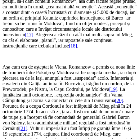
poziţii, să-i dăm contelui Romanzow”, așa cum făcuse regele prusac,
cu mult timp în urmă, „cea mai înaltă venerație”. Această „venerație”
a constat dintr-o casetă încrustată cu diamante și 5.000 de ducați, iar
un ordin al prințului Kaunitz cuprindea instrucțiunea că Barco „ar
trebui să fie trimis în Moldova”, fiind un ofiţer modest, priceput și
cunoscător, care a învățat circumstanțele locale ale districtului
bucovinean
[17]
. Alegerea a căzut cu atât mai mult asupra lui Mieg,
cu cât el elaborase „planul”, iar rapoartele sale conţineau
instrucțiunile care trebuiau incluse
[18]
.
Așa cum era de așteptat la Viena, Romanzow a permis ca noua linie
de frontieră între Pokuţia şi Moldova să fie ocupată imediat, iar după
plecarea sa de la Iaşi, ​​anunțul a fost „suspendat” acolo. Infanteria și
cavaleria din Galiţia au intrat în Bucovina, trăgând un cordon, de la
Preworodek, pe Nistru, la Capu Codrului, pe Moldova
[19]
. La
jumătatea lunii octombrie, „expoziția ordonanțelor” din Vama,
Câmpulung și Dorna s-a conectat cu cele din Transilvania
[20]
.
Porunca de a ocupa Cordonul a fost înfăptuită de Mieg până în 24
octombrie 1774. În această zi, țara a fost ocupată de un număr mare
de trupe și a început să fie comandată de generalul Gabriel Baron
von Spleny, iar o administrație militară regulată a fost introdusă în
Cernăuţi
[21]
. Vulturii imperiali au fost înfipți pe graniţă între 16 și
19 septembrie 1774, acţiunea fiind coordonată de Mieg, care