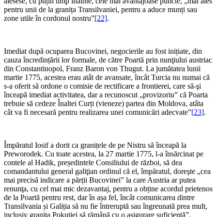
alesese, cu puțin timp înainte, cele mai avantajoase puncte, „mai ales
pentru unii de la granița Transilvaniei, pentru a aduce munți sau
zone utile în cordonul nostru”
[22]
.
Imediat după ocuparea Bucovinei, negocierile au fost inițiate, din
cauza încredințării lor formale, de către Poartă prin nunţiului austriac
din Constantinopol, Franz Baron von Thugut. La jumătatea lunii
martie 1775, acestea erau atât de avansate, încât Turcia nu numai că
s-a oferit să ordone o comisie de rectificare a frontierei, care să-şi
înceapă imediat activitatea, dar a recunoscut „provizoriu” că Poarta
trebuie să cedeze Înaltei Curți (vieneze) partea din Moldova, atâta
cât va fi necesară pentru realizarea unei comunicări adecvate”
[23]
.
Împăratul Iosif a dorit ca granițele de pe Nistru să înceapă la
Preworodek. Cu toate acestea, la 27 martie 1775, l-a însărcinat pe
contele al Hadik, președintele Consiliului de război, să dea
comandantului general galiţian ordinul că el, împăratul, doreşte „cea
mai precisă indicare a părții Bucovinei” la care Austria ar putea
renunţa, cu cel mai mic dezavantaj, pentru a obține acordul prietenos
de la Poartă pentru rest, dar în așa fel, încât comunicarea dintre
Transilvania și Galiția să nu fie întreruptă sau îngreunată prea mult,
inclusiv granița Pokuţiei să rămână cu o asigurare suficientă”.