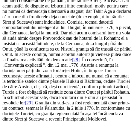
întinderi considerabile de pământ, între râurile Siret și Suceava. Dar
acum astfel de dispute au izbucnit între comisari, motiv pentru care
nu numai că demarcația ulterioară a stagnat, dar Tahir Aga a declarat
că o parte din frontierele deja corectate (de exemplu, între râurile
Siret și Suceava) sunt îndoielnice. Comisia, tocmai datorită
comportamentului inteligent al lui Thugut, în ianuarie 1776, a plecat,
din Cernauca, iarăşi la muncă. Dar nici acum comisarul turc nu voia
să audă nimic despre Prevorodok sau de hotarul de la Rohatin; el a
insistat ca această întindere, de la Cernauca, de-a lungul pârâului
Onut, până la confluența sa cu Nistrul, graniţa să fie trasată de pârâul
Onut. În aceste condiții, numai acordul autorităţii vieneze putea duce
la finalizarea activității de demarcație
[28]
. În consecință, în
„Convenția explicată ”, din 12 mai 1776, Austria a renunțat la
dorința unei părți din zona fortăreței Hotin, în timp ce Turcia
recunoaște aceste afirmații , pentru a înlocui nu numai că a renunțat
la teritoriile satelor dintre pâraiele Hukău și Răchitna, cedate Turciei
de către Austria, ci și că, deși cu reticență, conform primului articol,
Turcia a fost obligată să restituie zona dintre Onut și pârâul Rohatin,
în schimbul acestor sate, dacă locuitorii din Hotin au persistat în
revoltele lor
[29]
. Granița din sud-est a fost reglementată doar printr-
un contract, semnat la Palamutka, la 2 iulie 1776, în conformitate cu
dorințele Turciei, cu graniţa reglementată în așa fel încât enclava
dintre Siret şi Suceava a revenit Principatului Moldovei.