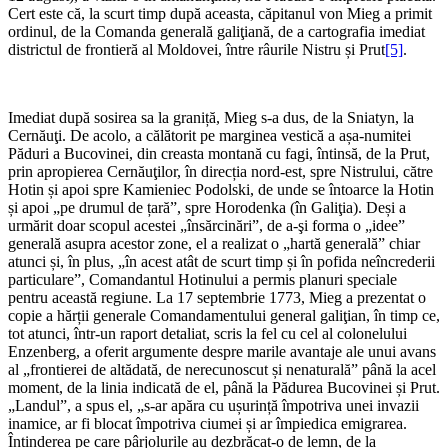
Cert este că, la scurt timp după aceasta, căpitanul von Mieg a primit
ordinul, de la Comanda generală galiţiană, de a cartografia imediat
districtul de frontieră al Moldovei, între râurile Nistru și Prut
[5]
.
Imediat după sosirea sa la graniță, Mieg s-a dus, de la Sniatyn, la
Cernăuţi. De acolo, a călătorit pe marginea vestică a așa-numitei
Păduri a Bucovinei, din creasta montană cu fagi, întinsă, de la Prut,
prin apropierea Cernăuţilor, în direcția nord-est, spre Nistrului, către
Hotin și apoi spre Kamieniec Podolski, de unde se întoarce la Hotin
și apoi „pe drumul de țară”, spre Horodenka (în Galiţia). Deși a
urmărit doar scopul acestei „însărcinări”, de a-şi forma o „idee”
generală asupra acestor zone, el a realizat o „hartă generală” chiar
atunci și, în plus, „în acest atât de scurt timp și în pofida neîncrederii
particulare”, Comandantul Hotinului a permis planuri speciale
pentru această regiune. La 17 septembrie 1773, Mieg a prezentat o
copie a hărții generale Comandamentului general galiţian, în timp ce,
tot atunci, într-un raport detaliat, scris la fel cu cel al colonelului
Enzenberg, a oferit argumente despre marile avantaje ale unui avans
al „frontierei de altădată, de nerecunoscut și nenaturală” până la acel
moment, de la linia indicată de el, până la Pădurea Bucovinei și Prut.
„Landul”, a spus el, „s-ar apăra cu ușurință împotriva unei invazii
inamice, ar fi blocat împotriva ciumei și ar împiedica emigrarea.
Întinderea pe care pârjolurile au dezbrăcat-o de lemn, de la