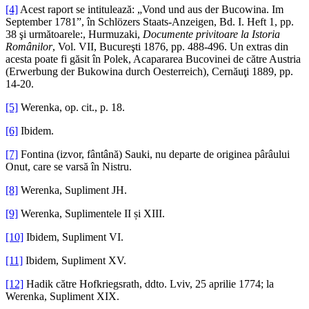
[4]
Acest raport se intitulează: „Vond und aus der Bucowina. Im
September 1781”, în Schlözers Staats-Anzeigen, Bd. I. Heft 1, pp.
38 şi următoarele:, Hurmuzaki,
Documente privitoare la Istoria
Românilor
, Vol. VII, Bucureşti 1876, pp. 488-496. Un extras din
acesta poate fi găsit în Polek, Acapararea Bucovinei de către Austria
(Erwerbung der Bukowina durch Oesterreich), Cernăuţi 1889, pp.
14-20.
[5]
Werenka, op. cit., p. 18.
[6]
Ibidem.
[7]
Fontina (izvor, fântână) Sauki, nu departe de originea pârâului
Onut, care se varsă în Nistru.
[8]
Werenka, Supliment JH.
[9]
Werenka, Suplimentele II și XIII.
[10]
Ibidem, Supliment VI.
[11]
Ibidem, Supliment XV.
[12]
Hadik către Hofkriegsrath, ddto. Lviv, 25 aprilie 1774; la
Werenka, Supliment XIX.