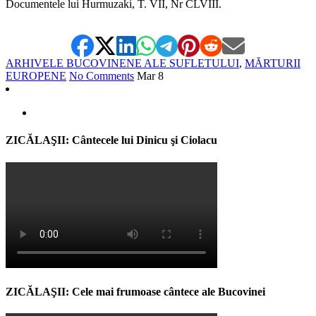
Documentele lui Hurmuzaki, T. VII, Nr CLVIII.
ARHIVELE BUCOVINENE ALE SUFLETULUI
,
MĂRTURII
EUROPENE
No Comments
Mar
8
ZICĂLAŞII: Cântecele lui Dinicu şi Ciolacu
ZICĂLAŞII: Cele mai frumoase cântece ale Bucovinei