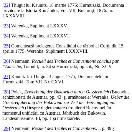
[22]
Thugut lui Kaunitz, 18 martie 1775; Hurmuzaki, Documenta
privitoare la Istoria Românilor, Vol. VII, Bucureşti 1876. nr.
LXXXVIII.
[23]
Werenka, Supliment LXXXV.
[24]
Werenka, Supliment LXXXVI.
[25]
Comentează prelegerea Consiliului de război al Curții din 15
aprilie 1775; Werenka, Supliment LXXXVIII.
[26]
Neumann,
Recueil des Traites et Conventions conclus par
l’Autriche
, Tomul I, nr. 84 și Hurmuzaki, op. cit., Nr. XCV.
[27]
Kaunitz lui Thugut, 3 august 1775; Documentele lui
Hurmuzaki, Tom VII. Nr. CXVI.
[28]
Polek,
Erwerbung der Bukowina durch Oessterreich
(Bucovina
achiziționată de Austria), pp. 43 şi următoarele; Werenka,
Ueber die
Grenzregulierung der Bukowina zur Zeit der Vereinigung mit
Oesterreich
(Despre reglementarea frontierei Bucovinei, în
momentul unificării cu Austria), Jahrbuch der Bukowin.
Landesmuseums. III, pp. 1 şi următoarele.
[29]
Neumann,
Recueil des Traites et Conventions
, I, p. 39 și