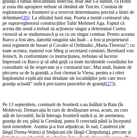
granița a rămas deocamdată indecisă; doar atât s-a stabilit, că Hotin
și zona din apropiere trebuie să rămână ale Turciei. Comisia de
reglementare a frontierei și-a rezervat determinarea precisă a liniei de
delimitare
[26]
. La sfârșitul lunii mai, Poarta a numit comisarul său,
pe supraveghetorul construcțiilor Tahir Mehmed Aga. Faptul că
acesta din urmă a trebuit să acționeze singur a determinat Curtea
vieneză să se mulțumească şi ea cu un singur comisar. Pentru aceasta
Barco a fost ales, datorită rangului său înalt – a fost și proprietarul
unui regiment de husari și Cavaler al Ordinului „Maria-Theresia”; cu
toate acestea, maiorul von Mieg și secretarul comisiei, Bernhard von
Jenisch, în conformitate cu instrucțiunea, trebuiau să lucreze
împreună cu Barco şi să aibă grijă ca toate incidentele consiliului lor
consultativ să fie respectate și e comisarul turc. Mai mult, înainte de
plecarea sa de la graniță, a fost chemat la Viena, pentru a-i oferi
împăratului explicații mai detaliate ale localităților prin care trece
graniţa actuală” (adică precizarea punctelor de graniță
[27]
).
Pe 13 septembrie, comisarii de frontieră s-au întâlnit la Baia (în
Moldova). Demarcația în curs de desfășurare avea, acum, un curs
atât de favorabil, încât întreaga frontieră sudică și, de asemenea,
granița de est, până la Cernăuţi, putea fi corectată până la începutul
lunii noiembrie. Austria şi-a fost adjudecat, în sud, Candreni (de
lângă Dorna-Watra) și Stulpicani (de lângă Câmpulung), precum și