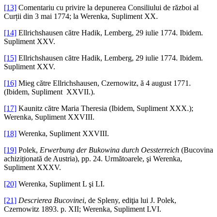
[13]
Comentariu cu privire la depunerea Consiliului de război al
Curții din 3 mai 1774; la Werenka, Supliment XX.
[14]
Ellrichshausen către Hadik, Lemberg, 29 iulie 1774. Ibidem.
Supliment XXV.
[15]
Ellrichshausen către Hadik, Lemberg, 29 iulie 1774. Ibidem.
Supliment XXV.
[16]
Mieg către Ellrichshausen, Czernowitz, ă 4 august 1771.
(Ibidem, Supliment XXVII.).
[17]
Kaunitz către Maria Theresia (Ibidem, Supliment XXX.);
Werenka, Supliment XXVIII.
[18]
Werenka, Supliment XXVIII.
[19]
Polek,
Erwerbung der Bukowina durch Oessterreich
(Bucovina
achiziționată de Austria), pp. 24. Următoarele, şi Werenka,
Supliment XXXV.
[20]
Werenka, Supliment L şi LI.
[21]
Descrierea Bucovinei
, de Spleny, ediţia lui J. Polek,
Czernowitz 1893. p. XII; Werenka, Supliment LVI.