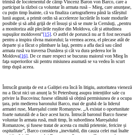
trimisă de locotenentul de câmp Vincenz Baron von Barco, care a
participat la război ca voluntar în armata rusă – Mieg, care anunțase,
cu puțin timp înainte, că va finaliza cartografierea până la sfârșitul
lunii august, a primit ordin să accelereze lucrările în toate modurile
posibile și să aibă grijă de el însuși şi să se mute la Cernăuţi, „pentru
a monitoriza atât plecările rușilor din Moldova, cât și atitudinea
supuşilor moldoveni”
[15]
. O astfel de poruncă nu ar fi fost necesară
pentru a inspira râvna maiorului; la vremea aceea, el plecase atât de
departe și a făcut o plimbare la Iaşi, pentru a afla dacă sau când
armata rusă va traversa Dunărea și cât va dura şederea lor în
Moldova
[16]
. De ce mare respect se bucurau maiorul von Mieg în
faţa superiorilor săi pentru misiunea asumată se va vedea în scurt
timp după aceea.
Întrucât granița de est a Galiției era încă în litigiu, autoritatea vieneză
nu a făcut nici un anunț la St Petersburg asupra intențiilor sale cu
privire la Bucovina; fusese sfătuită să obțină permisiunea de a ocupa
țara, prin medierea baronului Barco, mai de grabă de la liderul
armatei ruse, Mareșalul conte Romanzow. „A existat o oportunitate
foarte naturală de a face acest lucru. Întrucât baronul Barco fusese
voluntar în armata rusă, mult timp, în subordinea Mareșalului
Romanzow, și fusese tratat de acesta cu multă prietenie, fericire și
ospitalitate”, Barco considera „inevitabil, din cauza celei mai înalte