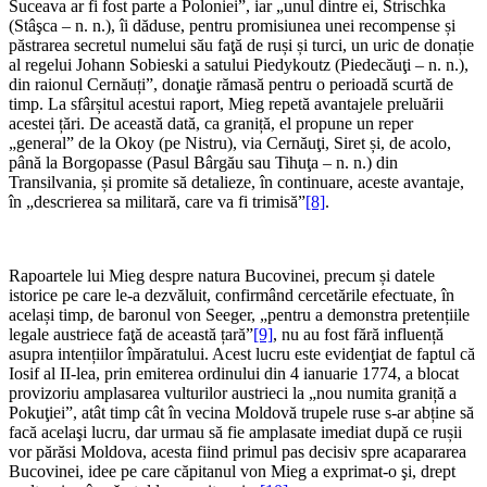
Suceava ar fi fost parte a Poloniei”, iar „unul dintre ei, Strischka
(Stâşca – n. n.), îi dăduse, pentru promisiunea unei recompense și
păstrarea secretul numelui său faţă de ruși și turci, un uric de donație
al regelui Johann Sobieski a satului Piedykoutz (Piedecăuţi – n. n.),
din raionul Cernăuți”, donaţie rămasă pentru o perioadă scurtă de
timp. La sfârșitul acestui raport, Mieg repetă avantajele preluării
acestei țări. De această dată, ca graniță, el propune un reper
„general” de la Okoy (pe Nistru), via Cernăuţi, Siret și, de acolo,
până la Borgopasse (Pasul Bârgău sau Tihuţa – n. n.) din
Transilvania, și promite să detalieze, în continuare, aceste avantaje,
în „descrierea sa militară, care va fi trimisă”
[8]
.
Rapoartele lui Mieg despre natura Bucovinei, precum și datele
istorice pe care le-a dezvăluit, confirmând cercetările efectuate, în
același timp, de baronul von Seeger, „pentru a demonstra pretențiile
legale austriece faţă de această țară”
[9]
, nu au fost fără influență
asupra intențiilor împăratului. Acest lucru este evidenţiat de faptul că
Iosif al II-lea, prin emiterea ordinului din 4 ianuarie 1774, a blocat
provizoriu amplasarea vulturilor austrieci la „nou numita graniță a
Pokuţiei”, atât timp cât în ​​vecina Moldovă trupele ruse s-ar abține să
facă acelaşi lucru, dar urmau să fie amplasate imediat după ce rușii
vor părăsi Moldova, acesta fiind primul pas decisiv spre acapararea
Bucovinei, idee pe care căpitanul von Mieg a exprimat-o şi, drept