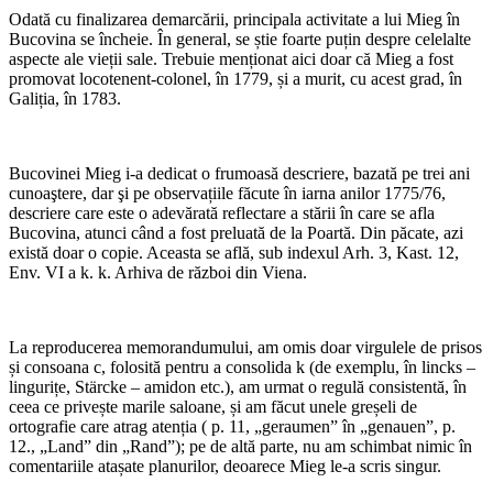
Odată cu finalizarea demarcării, principala activitate a lui Mieg în
Bucovina se încheie. În general, se știe foarte puțin despre celelalte
aspecte ale vieții sale. Trebuie menționat aici doar că Mieg a fost
promovat locotenent-colonel, în 1779, și a murit, cu acest grad, în
Galiția, în 1783.
Bucovinei Mieg i-a dedicat o frumoasă descriere, bazată pe trei ani
cunoaştere, dar şi pe observațiile făcute în iarna anilor 1775/76,
descriere care este o adevărată reflectare a stării în care se afla
Bucovina, atunci când a fost preluată de la Poartă. Din păcate, azi
există doar o copie. Aceasta se află, sub indexul Arh. 3, Kast. 12,
Env. VI a k. k. Arhiva de război din Viena.
La reproducerea memorandumului, am omis doar virgulele de prisos
și consoana c, folosită pentru a consolida k (de exemplu, în lincks –
lingurițe, Stärcke – amidon etc.), am urmat o regulă consistentă, în
ceea ce privește marile saloane, și am făcut unele greșeli de
ortografie care atrag atenția ( p. 11, „geraumen” în „genauen”, p.
12., „Land” din „Rand”); pe de altă parte, nu am schimbat nimic în
comentariile atașate planurilor, deoarece Mieg le-a scris singur.