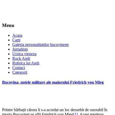
Menu
Acasa
Carti
Galeria personalitatilor bucovinene
Jurnalism
Urzica vieneza
Rock Andi
Rubrica lui Andi
Contact
Categorii
Bucovina, notele militare ale maiorului Friedrich von Mieg
Printre bărbații cărora li s-a acordat un loc deosebit de onorabil în
istoria Bucovinei se află Friedrich von Mieg
[1]
. Acest merituos