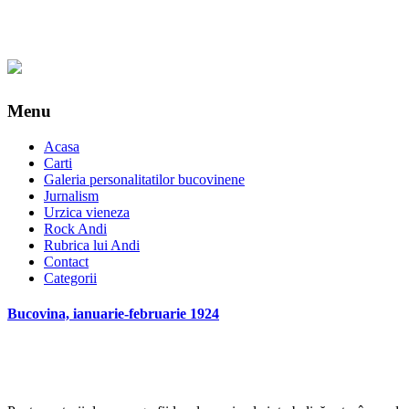
Menu
Acasa
Carti
Galeria personalitatilor bucovinene
Jurnalism
Urzica vieneza
Rock Andi
Rubrica lui Andi
Contact
Categorii
Bucovina, ianuarie-februarie 1924