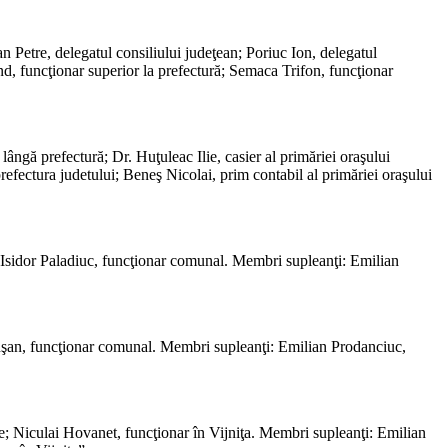
Petre, delegatul consiliului judeţean; Poriuc Ion, delegatul
, funcţionar superior la prefectură; Semaca Trifon, funcţionar
ângă prefectură; Dr. Huţuleac Ilie, casier al primăriei oraşului
efectura judetului; Beneş Nicolai, prim contabil al primăriei oraşului
ă; Isidor Paladiuc, funcţionar comunal. Membri supleanţi: Emilian
otuşan, funcţionar comunal. Membri supleanţi: Emilian Prodanciuc,
aţie; Niculai Hovanet, funcţionar în Vijniţa. Membri supleanţi: Emilian