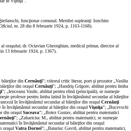
ar în Vijniţa”.
i Ştefanschi, funcţionar comunal. Membri supleanţi: Ionchim
Oficial
, nr. 28 din 8 februarie 1924, p. 1163-1168).
 al oraşului; dr. Octavian Gheorghian, medicul primar, director al
din 13 februarie 1924, p. 1367).
 băieţilor din
Cernăuţi
”; viitorul critic literar, poet şi prozator „Vasiliu
băieţilor din oraşul
Cernăuţi
”; „Handriş Grigore, abilitat pentru limba
i
”; „Ienceanu Vasile, abilitat pentru elină (principală), se numeşte
umeşte profesor pentru limba latină în învăţământul secundar al băieţilor
ranceză în învăţământul secundar al băieţilor din oraşul
Cernăuţi
ie în învăţământul secundar al băieţilor din oraşul
Vişniţa
”; „Bucevschi
or din oraşul
Suceava
”; „Botez Gustav, abilitat pentru matematici
ernăuţi
”; „Zahariciuc M., abilitat pentru matematici, se numeşte
matematici în învăţământul secundar al băieţilor din oraşul
in oraşul
Vatra Dornei
”; „Batariuc Gavril, abilitat pentru matematici,