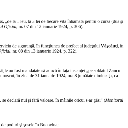
 „de la 1 leu, la 3 lei de fiecare vită înhămată pentru o cursă (dus şi
l Oficial
, nr. 07 din 12 ianuarie 1924, p. 306).
rviciu de siguranţă, în funcţiunea de prefect al judeţului
Văşcăuţi
, în
ficial
, nr. 08 din 13 ianuarie 1924, p. 322).
tăţile au fost mandatate să aducă în faţa instanţei „pe soldatul Zancu
noscut, în ziua de 31 ianuarie 1924, ora 8 jumătate dimineaţa, ca
se declară nul şi fără valoare, în mâinile oricui s-ar găsi” (
Monitorul
i de poduri şi şosele în Bucovina;