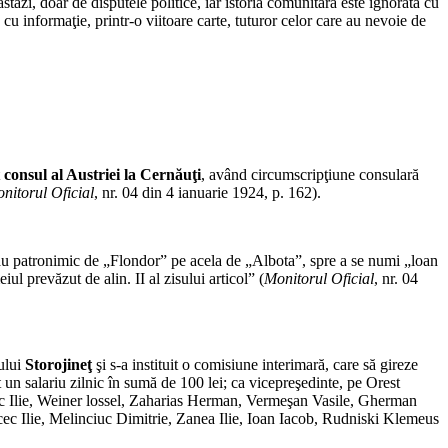
tăzi, doar de disputele politice, iar istoria comunitară este ignorată cu
e cu informaţie, printr-o viitoare carte, tuturor celor care au nevoie de
t
consul al Austriei la Cernăuţi
, având circumscripţiune consulară
nitorul Oficial
, nr. 04 din 4 ianuarie 1924, p. 162).
 său patronimic de „Flondor” pe acela de „Albota”, spre a se numi „loan
l prevăzut de alin. II al zisului articol” (
Monitorul Oficial
, nr. 04
ului
Storojineţ
şi s-a instituit o comisiune interimară, care să gireze
 un salariu zilnic în sumă de 100 lei; ca vicepreşedinte, pe Orest
uc Ilie, Weiner lossel, Zaharias Herman, Vermeşan Vasile, Gherman
c Ilie, Melinciuc Dimitrie, Zanea Ilie, Ioan Iacob, Rudniski Klemeus