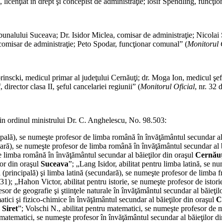
icenţiat în drept şi concepist de administraţie; losif Spendling, funcţion
*
bunalului Suceava; Dr. Isidor Miclea, comisar de administraţie; Nicola
comisar de administraţie; Peto Spodar, funcţionar comunal” (
Monitorul 
*
inscki, medicul primar al judeţului Cernăuţi; dr. Moga Ion, medicul şef
 director clasa II, şeful cancelariei regiunii” (
Monitorul Oficial
, nr. 32 
*
rin ordinul ministrului Dr. C. Anghelescu, No. 98.503:
ipală), se numeşte profesor de limba română în învăţământul secundar al
ndară), se numeşte profesor de limba română în învăţământul secundar al 
e limba română în învăţământul secundar al băieţilor din oraşul
Cernăuţ
lor din oraşul
Suceava
”; „Lang Isidor, abilitat pentru limba latină, se n
 (principală) şi limba latină (secundară), se numeşte profesor de limba f
931); „Hahon Victor, abilitat pentru istorie, se numeşte profesor de istor
esor de geografie şi ştiinţele naturale în învăţământul secundar al băieţil
tici şi fizico-chimice în învăţământul secundar al băieţilor din oraşul
C
l
Siret
”; Volschi N., abilitat pentru matematici, se numeşte profesor de 
matematici, se numeşte profesor în învăţământul secundar al băieţilor d