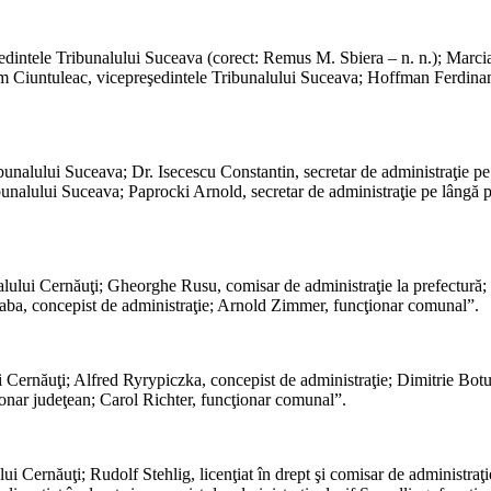
*
dintele Tribunalului Suceava (corect: Remus M. Sbiera – n. n.); Marcian 
im Ciuntuleac, vicepreşedintele Tribunalului Suceava; Hoffman Ferdinand
*
nalului Suceava; Dr. Isecescu Constantin, secretar de administraţie pe l
nalului Suceava; Paprocki Arnold, secretar de administraţie pe lângă pr
*
bunalului Cernăuţi; Gheorghe Rusu, comisar de administraţie la prefectur
aba, concepist de administraţie; Arnold Zimmer, funcţionar comunal”.
*
ului Cernăuţi; Alfred Ryrypiczka, concepist de administraţie; Dimitrie B
onar judeţean; Carol Richter, funcţionar comunal”.
*
lului Cernăuţi; Rudolf Stehlig, licenţiat în drept şi comisar de administr