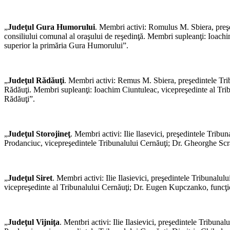
„
Judeţul Gura Humorului
. Membri activi: Romulus M. Sbiera, preşe
consiliului comunal al oraşului de reşedinţă. Membri supleanţi: Ioach
superior la primăria Gura Humorului”.
„
Judeţul Rădăuţi
. Membri activi: Remus M. Sbiera, preşedintele Tribu
Rădăuţi. Membri supleanţi: Ioachim Ciuntuleac, vicepreşedinte al Tribu
Rădăuţi”.
„
Judeţul Storojineţ
. Membri activi: Ilie llasevici, preşedintele Tri
Prodanciuc, vicepreşedintele Tribunalului Cernăuţi; Dr. Gheorghe Scr
„
Judeţul Siret
. Membri activi: Ilie Ilasievici, preşedintele Tribunal
vicepreşedinte al Tribunalului Cernăuţi; Dr. Eugen Kupczanko, funcţi
„
Judeţul Vijniţa
. Mentbri activi: Ilie Ilasievici, preşedintele Tribuna