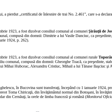
*
 a pierdut „certificatul de înlesnire de trai No. 2.461”, care s-a declara
*
mbrie 1923, a fost dizolvat consiliul comunal al comunei
Şirăuţii de Jo
comunal, compusă din domnii: Dimitrie a lui Vasile Danciuc, ca preşedin
uarie 1924, p. 262).
*
mbrie 1923, a fost dizolvat consiliul comunal al comunei rurale
Toporău
siliu comunal, compusă din domnii: Gheorghe Toacă, ca preşedinte, stabi
 lui Mihai Hubceac, Alexandru Cristiuc, Mihail a lui Tănase Ilaşciuc şi A
*
helescu, în Bucovina sunt transferaţi, începând cu 1 ianuarie 1924, pr
ie; preot Toma Chiricuţă, din învăţământul normal din Botoşani, în învăţ
dar din Cernăuţi, la orele de limba franceză şi română (
Monitorul Ofici
*