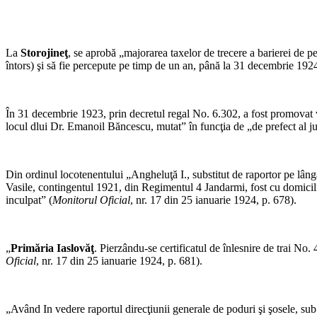
La
Storojineţ
, se aprobă „majorarea taxelor de trecere a barierei de p
întors) şi să fie percepute pe timp de un an, până la 31 decembrie 1924”
În 31 decembrie 1923, prin decretul regal No. 6.302, a fost promovat vi
locul dlui Dr. Emanoil Băncescu, mutat” în funcţia de „de prefect al j
Din ordinul locotenentului „Angheluţă I., substitut de raportor pe lângă
Vasile, contingentul 1921, din Regimentul 4 Jandarmi, fost cu domici
inculpat” (
Monitorul Oficial
, nr. 17 din 25 ianuarie 1924, p. 678).
„
Primăria Iaslovăţ
. Pierzându-se certificatul de înlesnire de trai No.
Oficial
, nr. 17 din 25 ianuarie 1924, p. 681).
„Având In vedere raportul direcţiunii generale de poduri şi şosele, sub