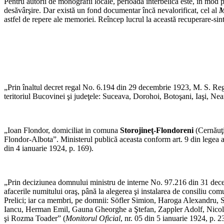
Pentru autorii de monografii locale, perioada interbelică este, în mod p
desăvârşire. Dar există un fond documentar încă nevalorificat, cel al
M
astfel de repere ale memoriei. Reîncep lucrul la această recuperare-sint
„Prin înaltul decret regal No. 6.194 din 29 decembrie 1923, M. S. Reg
teritoriul Bucovinei şi judeţele: Suceava, Dorohoi, Botoşani, Iaşi, Ne
„Ioan Flondor, domiciliat in comuna
Storojineţ-Flondoreni
(Cernăuţi
Flondor-Albota”. Ministerul publică aceasta conform art. 9 din legea asu
din 4 ianuarie 1924, p. 169).
„Prin deciziunea domnului ministru de interne No. 97.216 din 31 dece
afacerile numitului oraş, până la alegerea şi instalarea de consiliu com
Prelici; iar ca membri, pe domnii: Söfler Simion, Haroga Alexandru,
Iancu, Herman Emil, Gauna Gheorghe a Ştefan, Zappler Adolf, Nicolai
şi Rozma Toader” (
Monitorul Oficial
, nr. 05 din 5 ianuarie 1924, p. 2