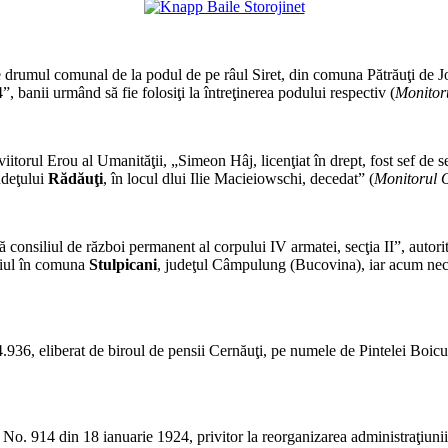
*
e drumul comunal de la podul de pe râul Siret, din comuna Pătrăuţi de Jos,
, banii urmând să fie folosiţi la întreţinerea podului respectiv (
Monitoru
*
itorul Erou al Umanităţii, „Simeon Hâj, licenţiat în drept, fost sef de se
udeţului
Rădăuţi
, în locul dlui Ilie Macieiowschi, decedat” (
Monitorul O
*
 consiliul de război permanent al corpului IV armatei, secţia II”, autori
liul în comuna
Stulpicani
, judeţul Câmpulung (Bucovina), iar acum necu
*
 4.936, eliberat de biroul de pensii Cernăuţi, pe numele de Pintelei Boicu, 
*
 No. 914 din 18 ianuarie 1924, privitor la reorganizarea administraţiuni