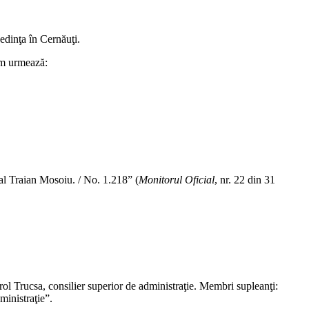
edinţa în Cernăuţi.
cum urmează:
eral Traian Mosoiu. / No. 1.218” (
Monitorul Oficial
, nr. 22 din 31
arol Trucsa, consilier superior de administraţie. Membri supleanţi:
ministraţie”.