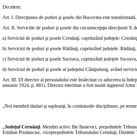
Decidem:
Art. I. Direcţiunea de poduri şi şosele din Bucovina este transformată,
Art. II. Serviciile de poduri şi şosele din circumscripţia direcţiunii X
a) Serviciul de poduri şi şosele Cernăuţi, cuprinzând judeţele: Cernăuţ
b) Serviciul de poduri şi şosele Rădăuţi, cuprinzând judeţele: Rădăuţi, S
c) Serviciul de poduri şi şosele Suceava, cuprinzând judeţele Suceav
d) Serviciul de poduri şi şosele al judeţului Câmpulung, având serviciu
Art. III. Dl director al personalului este însărcinat cu aducerea la înde
ianuarie 1924, p. 881). Director interimar a fost numit inginerul Artur
„Noi membrii titulari şi supleanţi, în comisiunile disciplinare, pe term
„
Judeţul Cernăuţi
. Membri activi: Ilie Ilasievici, preşedintele Tribu
Emilian Prodanciuc, vicepreşedintele Tribunalului Cernăuţi; Dimitrie T