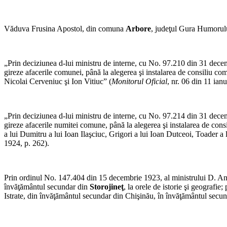
Văduva Frusina Apostol, din comuna
Arbore
, judeţul Gura Humorului,
„Prin deciziunea d-lui ministru de interne, cu No. 97.210 din 31 dece
gireze afacerile comunei, până la alegerea şi instalarea de consiliu 
Nicolai Cerveniuc şi Ion Vitiuc” (
Monitorul Oficial
, nr. 06 din 11 ian
„Prin deciziunea d-lui ministru de interne, cu No. 97.214 din 31 dece
gireze afacerile numitei comune, până la alegerea şi instalarea de con
a lui Dumitru a lui Ioan Ilaşciuc, Grigori a lui Ioan Dutceoi, Toader a
1924, p. 262).
Prin ordinul No. 147.404 din 15 decembrie 1923, al ministrului D. Ang
învăţământul secundar din
Storojineţ
, la orele de istorie şi geograf
Istrate, din învăţământul secundar din Chişinău, în învăţământul secun