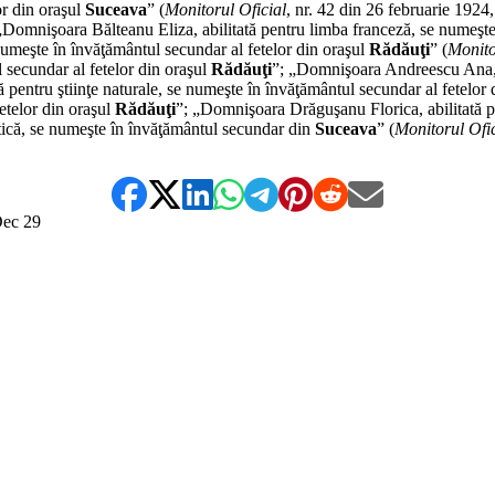
or din oraşul
Suceava
” (
Monitorul Oficial
, nr. 42 din 26 februarie 1924
„Domnişoara Bălteanu Eliza, abilitată pentru limba franceză, se numeşte
umeşte în învăţământul secundar al fetelor din oraşul
Rădăuţi
” (
Monito
l secundar al fetelor din oraşul
Rădăuţi
”; „Domnişoara Andreescu Ana, a
ă pentru ştiinţe naturale, se numeşte în învăţământul secundar al fetelor
fetelor din oraşul
Rădăuţi
”; „Domnişoara Drăguşanu Florica, abilitată p
tică, se numeşte în învăţământul secundar din
Suceava
” (
Monitorul Ofic
ec
29