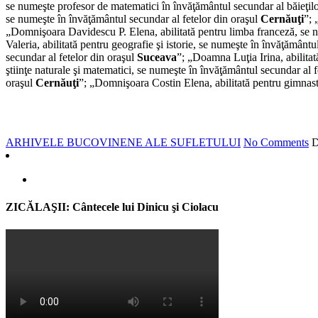
se numeşte profesor de matematici în învăţământul secundar al băieţil
se numeşte în învăţământul secundar al fetelor din oraşul
Cernăuţi
”; 
„Domnişoara Davidescu P. Elena, abilitată pentru limba franceză, se n
Valeria, abilitată pentru geografie şi istorie, se numeşte în învăţământu
secundar al fetelor din oraşul
Suceava
”; „Doamna Luţia Irina, abilitat
ştiinţe naturale şi matematici, se numeşte în învăţământul secundar al 
oraşul
Cernăuţi
”; „Domnişoara Costin Elena, abilitată pentru gimnas
ARHIVELE BUCOVINENE ALE SUFLETULUI
No Comments
D
ZICĂLAŞII: Cântecele lui Dinicu şi Ciolacu