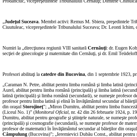
Prodanciuc, vicepreşedintele Tribunalului Cernăuţi; Dimitrie Chihulca, l
„
Judeţul Suceava
. Membri activi: Remus M. Sbiera, preşedintele Tri
Ciuutuleac, vicepreşedintele Tribunalului Suceava; Dr. Leonti Ichim, 
Numiri la „direcţiunea regiunii VIII sanitară
Cernăuţi
: dr. Eugen Kobr
secţiei de ginecologie şi maternitate din Cernăuţi, şi dr. Emil Teüdeloff,
Profesori abilitaţi la
catedre din Bucovina
, din 1 septembrie 1923, p
„Caraman N. Petre, abilitat pentru limba română şi limba latină (princ
Aurel, abilitat pentru limba română (principală) şi limba latină (secu
latină (principală) şi limba română (secundară), se numeşte profesor d
profesor pentru limba latină şi elină în învăţământul secundar al băieţi
din oraşul
Storojineţ
”; „Miron Dumitru, abilitat pentru limba franceză
(Liceul No. 1)” (
Monitorul Oficial
, nr. 42 din 26 februarie 1924, p. 1
Dumitru, abilitat pentru geografie şi ştiinţele naturale, se numeşte prof
(principală) şi cosmografie (secundară), se numeşte profesor de matema
profesor de matematici în învăţământul secundar al băieţilor din oraşu
Câmpulung
(Bucovina)”; „Ieremievici Dubău Const., abilitat pentru 