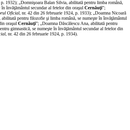
, p. 1932); „Domnişoara Balan Silvia, abilitată pentru limba română,
 în învăţământul secundar al fetelor din oraşul
Cernăuţi
”;
rul Oficial
, nr. 42 din 26 februarie 1924, p. 1933); „Doamna Nicoară
bilitată pentru filozofie şi limba română, se numeşte în învăţământul
 din oraşul
Cernăuţi
”; „Doamna Dăscălescu Ana, abilitată pentru
entru gimnastică, se numeşte în învăţământul secundar al fetelor din
ial
, nr. 42 din 26 februarie 1924, p. 1934).