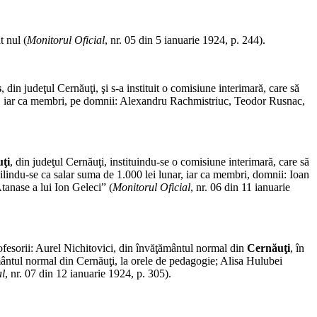
t nul (
Monitorul Oficial
, nr. 05 din 5 ianuarie 1924, p. 244).
s
, din judeţul Cernăuţi, şi s-a instituit o comisiune interimară, care să
te, iar ca membri, pe domnii: Alexandru Rachmistriuc, Teodor Rusnac,
ţi
, din judeţul Cernăuţi, instituindu-se o comisiune interimară, care să
lindu-se ca salar suma de 1.000 lei lunar, iar ca membri, domnii: Ioan
tanase a lui Ion Geleci” (
Monitorul Oficial
, nr. 06 din 11 ianuarie
ofesorii: Aurel Nichitovici, din învăţământul normal din
Cernăuţi
, în
ământul normal din Cernăuţi, la orele de pedagogie; Alisa Hulubei
al
, nr. 07 din 12 ianuarie 1924, p. 305).