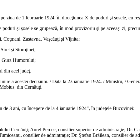
 pe ziua de 1 februarie 1924, în direcţiunea X de poduri şi şosele, cu reş
 de poduri şi şosele se grupează, în mod provizoriu şi pe aceeaşi zi, pre
i, Coţmani, Zastavna, Vaşcăuţi şi Vijnita;
iret şi Storojineţ;
a, Gura Humorului;
l din acel judeţ.
plinire a acestei deciziuni. / Dată la 23 ianuarie 1924. / Ministru, / Gen
 Mobius, din Cernăuţi.
*
en de 3 ani, cu începere de la 4 ianuarie 1924”, în judeţele Bucovinei:
*
nalului Cernăuţi; Aurel Percec, consilier superior de administraţie; Dr. C
umiceanu, consilier de admintraţie; Dr. Ştefan Brăilean, consilier de ad