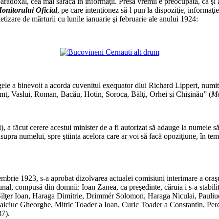
aradoxal, cea mai săracă în informaţii. Presa vremii e preocupată, ca şi as
onitorului Oficial
, pe care intenţionez să-l pun la dispoziţie, informaţi
etizare de mărturii cu lunile ianuarie şi februarie ale anului 1924:
*
*
ele a binevoit a acorda cuvenitul exequator dlui Richard Lippert, numi
amţ, Vaslui, Roman, Bacău, Hotin, Soroca, Bălţi, Orhei şi Chişinău” (
Mo
*
), a făcut cerere acestui minister de a fi autorizat să adauge la numele
pra numelui, spre ştiinţa acelora care ar voi să facă opoziţiune, în temeiu
*
mbrie 1923, s-a aprobat dizolvarea actualei comisiuni interimare a oraş
unal, compusă din domnii: Ioan Zanea, ca preşedinte, căruia i s-a stabilit
 Silţer Ioan, Haraga Dimitrie, Drimmér Solomon, Haraga Niculai, Pauli
ciuc Gheorghe, Mitric Toader a Ioan, Curic Toader a Constantin, Perce
37).