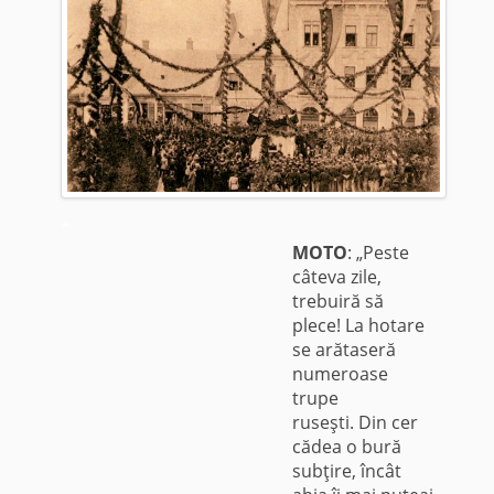
*
MOTO
: „Peste
câteva zile,
trebuiră să
plece! La hotare
se arătaseră
numeroase
trupe
ruseşti. Din cer
cădea o bură
subţire, încât