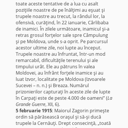
toate aceste tentative de a lua cu asalt
poziţiile noastre de pe înălţimi au eşuat şi
trupele noastre au trecut, la rândul lor, la
ofensivă, curăţind, în 22 ianuarie, Cârlibaba
de inamici. În zilele următoare, inamicul şi-a
retras grosul forţelor sale spre Câmpulung
şi pe Moldova, unde s-a oprit. Pe parcursul
acestor ultime zile, noi lupte au început.
Trupele noastre au înfruntat, într-un mod
remarcabil, dificultăţile terenului şi ale
timpului urât. Ele au pătruns în valea
Moldovei, au înfrânt forţele inamice şi au
luat Izvor, localitate pe Moldova (Izvoarele
Sucevei – n. n.) şi Breaza. Numărul
prizonierilor capturaţi în aceste zile de lupte
în Carpaţi este de peste 4.000 de oameni” (
La
Grande Guerre
, XII, 6).
5 februarie 1915
: Maiorul Zagorin primeşte
ordin să părăsească oraşul şi să-şi ducă
trupele la Cernăuţi. Drept consecinţă, „toată