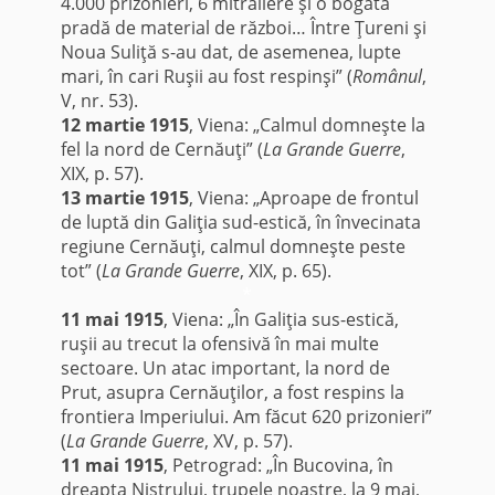
4.000 prizonieri, 6 mitraliere şi o bogată
pradă de material de război… Între Ţureni şi
Noua Suliţă s-au dat, de asemenea, lupte
mari, în cari Ruşii au fost respinşi” (
Românul
,
V, nr. 53).
12 martie 1915
, Viena: „Calmul domneşte la
fel la nord de Cernăuţi” (
La Grande Guerre
,
XIX, p. 57).
13 martie 1915
, Viena: „Aproape de frontul
de luptă din Galiţia sud-estică, în învecinata
regiune Cernăuţi, calmul domneşte peste
tot” (
La Grande Guerre
, XIX, p. 65).
*
11 mai 1915
, Viena: „În Galiţia sus-estică,
ruşii au trecut la ofensivă în mai multe
sectoare. Un atac important, la nord de
Prut, asupra Cernăuţilor, a fost respins la
frontiera Imperiului. Am făcut 620 prizonieri”
(
La Grande Guerre
, XV, p. 57).
11 mai 1915
, Petrograd: „În Bucovina, în
dreapta Nistrului, trupele noastre, la 9 mai,