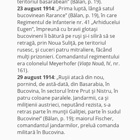
teritoriul basarabean” (Bălan, p. 19).
23 august 1914
: „Prima luptă, lângă satul
bucovinean Rarance” (Bălan, p. 19), în care
Regimentul de Infanterie nr. 41 „Arhiducelui
Eugen”, împreună cu bravii glotaşi
bucovineni îi bătură pe ruşi şi-i siliră să se
retragă, prin Noua Suliţă, pe teritoriul
rusesc, şi cu­ceri patru mitraliere, făcând
mulţi prizo­nieri. Comandantul regimentului
era colonelul Meyerhofer (
Viaţa Nouă
, IV, nr.
161).
29 august 1914
: „Ruşii atacă din nou,
pornind, de astă-dată, din Basarabia, în
Bucovina, în sectorul între Prut şi Nistru, în
patru coloane paralele. Jandarmii, ca şi
miliţienii austrieci, neputând rezista, s-a
retras parte în munţii Galiţiei, parte în sudul
Bucovinei” (Bălan, p. 19); maiorul Fischer,
comandantul jandarmilor, preluă comanda
militară în Bucovina.
*