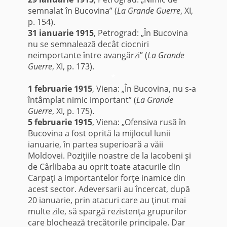
semnalat în Bucovina” (
La Grande Guerre
, XI,
p. 154).
31 ianuarie 1915
, Petrograd: „În Bucovina
nu se semnalează decât ciocniri
neimportante între avangărzi” (
La Grande
Guerre
, XI, p. 173).
*
1 februarie 1915
, Viena: „În Bucovina, nu s-a
întâmplat nimic important” (
La Grande
Guerre
, XI, p. 175).
5 februarie 1915
, Viena: „Ofensiva rusă în
Bucovina a fost oprită la mijlocul lunii
ianuarie, în partea superioară a văii
Moldovei. Poziţiile noastre de la Iacobeni şi
de Cârlibaba au oprit toate atacurile din
Carpaţi a importantelor forţe inamice din
acest sector. Adeversarii au încercat, după
20 ianuarie, prin atacuri care au ţinut mai
multe zile, să spargă rezistenţa grupurilor
care blochează trecătorile principale. Dar