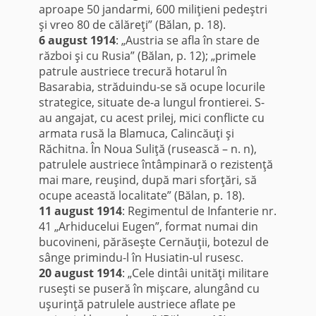
aproape 50 jandarmi, 600 miliţieni pedeştri
şi vreo 80 de călăreţi” (Bălan, p. 18).
6 august 1914
: „Austria se afla în stare de
război şi cu Rusia” (Bălan, p. 12); „primele
patrule austriece trecură hotarul în
Basarabia, străduindu-se să ocupe locurile
strategice, situate de-a lungul frontierei. S-
au angajat, cu acest prilej, mici conflicte cu
armata rusă la Blamuca, Calincăuţi şi
Răchitna. În Noua Suliţă (rusească – n. n),
patrulele austriece întâmpinară o rezistenţă
mai mare, reuşind, după mari sforţări, să
ocupe această localitate” (Bălan, p. 18).
11 august 1914
: Regimentul de Infanterie nr.
41 „Arhiducelui Eugen”, format numai din
bucovineni, părăseşte Cernăuţii, botezul de
sânge primindu-l în Husiatin-ul rusesc.
20 august 1914
: „Cele dintâi unităţi militare
ruseşti se puseră în mişcare, alungând cu
uşurinţă patrulele austriece aflate pe