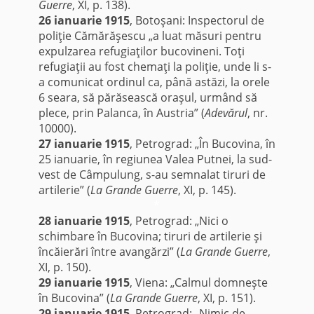
Guerre
, XI, p. 138).
26 ianuarie 1915
, Botoşani: Inspectorul de
poliţie Cămărăşescu „a luat măsuri pentru
expulzarea refugiaţilor bucovineni. Toţi
refugiaţii au fost chemaţi la poliţie, unde li s-
a comunicat ordinul ca, până astăzi, la orele
6 seara, să părăsească oraşul, urmând să
plece, prin Palanca, în Austria” (
Adevărul
, nr.
10000).
27 ianuarie 1915
, Petrograd: „În Bucovina, în
25 ianuarie, în regiunea Valea Putnei, la sud-
vest de Câmpulung, s-au semnalat tiruri de
artilerie” (
La Grande Guerre
, XI, p. 145).
*
28 ianuarie 1915
, Petrograd: „Nici o
schimbare în Bucovina; tiruri de artilerie şi
încăierări între avangărzi” (
La Grande Guerre
,
XI, p. 150).
29 ianuarie 1915
, Viena: „Calmul domneşte
în Bucovina” (
La Grande Guerre
, XI, p. 151).
29 ianuarie 1915
, Petrograd: „Nimic de