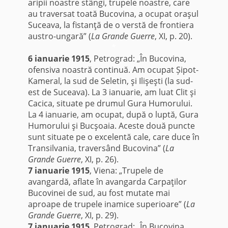
aripii noastre stângi, trupele noastre, care
au traversat toată Bucovina, a ocupat oraşul
Suceava, la fistanţă de o verstă de frontiera
austro-ungară” (
La Grande Guerre
, XI, p. 20).
*
6 ianuarie 1915
, Petrograd: „În Bucovina,
ofensiva noastră continuă. Am ocupat Șipot-
Kameral, la sud de Seletin, şi Ilişeşti (la sud-
est de Suceava). La 3 ianuarie, am luat Clit şi
Cacica, situate pe drumul Gura Humorului.
La 4 ianuarie, am ocupat, după o luptă, Gura
Humorului şi Bucşoaia. Aceste două puncte
sunt situate pe o excelentă cale, care duce în
Transilvania, traversând Bucovina” (
La
Grande Guerre
, XI, p. 26).
7 ianuarie 1915
, Viena: „Trupele de
avangardă, aflate în avangarda Carpaţilor
Bucovinei de sud, au fost mutate mai
aproape de trupele inamice superioare” (
La
Grande Guerre
, XI, p. 29).
7 ianuarie 1915
, Petrograd: „În Bucovina,