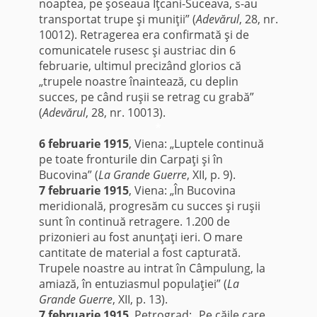
noaptea, pe şoseaua Iţcani-Suceava, s-au
transportat trupe şi muniţii” (
Adevărul
, 28, nr.
10012). Retragerea era confirmată şi de
comunicatele rusesc şi austriac din 6
februarie, ultimul precizând glorios că
„trupele noastre înaintează, cu deplin
succes, pe când ruşii se retrag cu grabă”
(
Adevărul
, 28, nr. 10013).
*
6 februarie 1915
, Viena: „Luptele continuă
pe toate fronturile din Carpaţi şi în
Bucovina” (
La Grande Guerre
, XII, p. 9).
7 februarie 1915
, Viena: „În Bucovina
meridională, progresăm cu succes şi ruşii
sunt în continuă retragere. 1.200 de
prizonieri au fost anunţaţi ieri. O mare
cantitate de material a fost capturată.
Trupele noastre au intrat în Câmpulung, la
amiază, în entuziasmul populaţiei” (
La
Grande Guerre
, XII, p. 13).
7 februarie 1915
, Petrograd: „Pe căile care