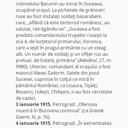
colonelului Bacunin au intrat în Suceava,
ocupând oraşul. La pichetele de grăniceri
ruse au fost instalaţi soldaţi basarabeni,
care, „aflând că este teritoriul românesc, au
salutat, retrăgându-se”. „Suceava a fost
predată comandantului trupelor ruseşti la
ora 4, de locţiitorul primarului, Voronca,
care a ieşit în pragul primăriei cu un steag
alb. Un număr de soldaţi şi un ofiţer rus au
preluat, de îndată, primăria” (
Adevărul
, 27, nr.
9980). Ulterior, comandant al oraşului a fost
maiorul Alexei Zadorin. Satele din josul
Sucevei, cuprinse în colţul ce intră în
pământul României, ca Lisaura, Tişăiţi,
Bosanci, Udeşti, Chilişeni, n-au fost cercetate
de cazaci.
3 ianuarie 1915
, Petrograd: „Ofensiva
noastră în Bucovina continuă” (
La Grande
Guerre
, XI, p. 16).
4 ianuarie 1915
, Petrograd: „În extremitatea