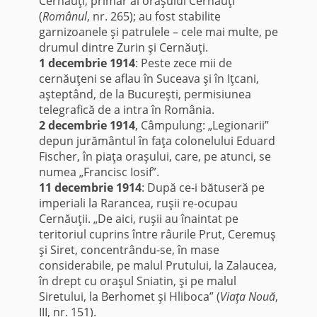
Cernăuţi, primar al oraşului Cernăuţi”
(
Românul
, nr. 265); au fost stabilite
garnizoanele şi patrulele – cele mai multe, pe
drumul dintre Zurin şi Cernăuţi.
1 decembrie 1914
: Peste zece mii de
cernăuţeni se aflau în Suceava şi în Iţcani,
aşteptând, de la Bucureşti, permisiunea
telegrafică de a intra în România.
2 decembrie 1914
, Câmpulung: „Legionarii”
depun jurământul în faţa colonelului Eduard
Fischer, în piaţa oraşului, care, pe atunci, se
numea „Francisc Iosif”.
11 decembrie 1914
: După ce-i bătuseră pe
imperiali la Rarancea, ruşii re-ocupau
Cernăuţii. „De aici, ruşii au înaintat pe
teritoriul cuprins între râurile Prut, Ceremuş
şi Siret, concentrându-se, în mase
considerabile, pe malul Prutului, la Zalaucea,
în drept cu oraşul Sniatin, şi pe malul
Siretului, la Berhomet şi Hliboca” (
Viaţ
a Nouă
,
III, nr. 151).