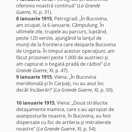
ofensiva noastră continuă” (
La Grande
Guerre
, XI, p. 31).
8 ianuarie 1915
, Petrograd: „În Bucovina,
am ocupat, la 6 ianuarie, Câmpulung. În
ultimele zile, trupele au parcurs, luptând,
peste 120 verste, ajungând la lanţul de
munţi de la frontiera care desparte Bucovina
de Ungaria. În timpul acestor operaţiuni, am
făcut prizonieri peste 1.000 de austrieci şi
am capturat o bogată pradă de război” (
La
Grande Guerre
, XI, p. 47).
9 ianuarie 1915
, Viena: „În Bucovina
meridională şi în Carpaţi, nu au avut loc
decât încăierări” (
La Grande Guerre
, XI, p. 50).
*
10 ianuarie 1915
, Viena: „Două strălucite
detaşamente inamice, care s-au apropiat de
avanposturile noastre, în Bucovina, au fost
dispersate cu foc de artileria şi mitralierele
noastre” (
La Grande Guerre
, XI, p. 54).