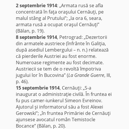
2 septembrie 1914
: „Armata rusă se afla
concentrată în faţa oraşului Cernăuţi, pe
malul stâng al Prutului”; „la ora 6, seara,
armata rusă a ocupat oraşul Cernăuţi”
(Bălan, p. 19).
8 septembrie 1914
, Petrograd: „Dezertorii
din armatele austriece (înfrânte în Galiţia,
după asediul Lembergului – n. n.) relatează
că pierderile Austriei au fost enorme.
Numeroase regimente au fost decimate.
Austriecii se tem de o revoltă împotriva
jugului lor în Bucovina” (
La Grande Guerre
, III,
p. 46).
15 septembrie 1914
, Cernăuţi: „S-a
inaugurat o administraţie civilă. În fruntea ei
fu pus camer-iunkerul Simeon Evreinov.
Ajutorul şi informatorul său a fost Alexei
Gerowski”; „în fruntea Primăriei de Cernăuţi
ajunsese avocatul român Temistocle
Bocance” (Bălan, p. 20).