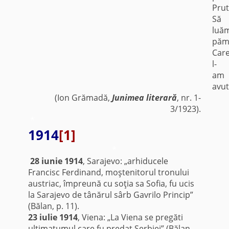
Prut
Să
luă
păm
Car
l-
am
avut
(Ion Grămadă,
Junimea literară
, nr. 1-
3/1923).
*
1914
[1]
*
28 iunie 1914
, Sarajevo: „arhiducele
Francisc Ferdinand, moştenitorul tronului
austriac, împreună cu soţia sa Sofia, fu ucis
la Sarajevo de tânărul sârb Gavrilo Princip”
(Bălan, p. 11).
23 iulie 1914
, Viena: „La Viena se pregăti
ultimatumul care fu predat Serbiei” (Bălan,