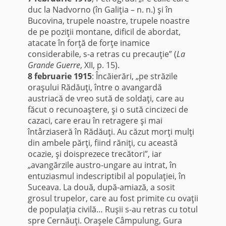
duc la Nadvorno (în Galiţia – n. n.) şi în
Bucovina, trupele noastre, trupele noastre
de pe poziţii montane, dificil de abordat,
atacate în forţă de forţe inamice
considerabile, s-a retras cu precauţie” (
La
Grande Guerre
, XII, p. 15).
8 februarie 1915
: Încăierări, „pe străzile
oraşului Rădăuţi, între o avangardă
austriacă de vreo sută de soldaţi, care au
făcut o recunoaştere, şi o sută cincizeci de
cazaci, care erau în retragere şi mai
întârziaseră în Rădăuţi. Au căzut morţi mulţi
din ambele părţi, fiind răniţi, cu această
ocazie, şi doisprezece trecători”, iar
„avangărzile austro-ungare au intrat, în
entuziasmul indescriptibil al populaţiei, în
Suceava. La două, după-amiază, a sosit
grosul trupelor, care au fost primite cu ovaţii
de populaţia civilă… Ruşii s-au retras cu totul
spre Cernăuţi. Oraşele Câmpulung, Gura