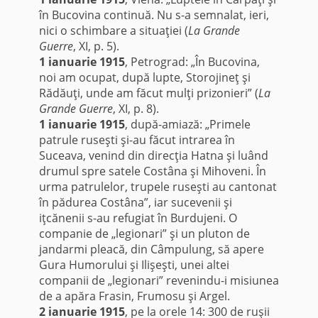
în Bucovina continuă. Nu s-a semnalat, ieri,
nici o schimbare a situaţiei (
La Grande
Guerre
, XI, p. 5).
1 ianuarie 1915
, Petrograd: „În Bucovina,
noi am ocupat, după lupte, Storojineţ şi
Rădăuţi, unde am făcut mulţi prizonieri” (
La
Grande Guerre
, XI, p. 8).
1 ianuarie 1915
, după-amiază: „Primele
patrule ruseşti şi-au făcut intrarea în
Suceava, venind din direcţia Hatna şi luând
drumul spre satele Costâna şi Mihoveni. În
urma patrulelor, trupele ruseşti au cantonat
în pădurea Costâna”, iar sucevenii şi
iţcănenii s-au refugiat în Burdujeni. O
companie de „legionari” şi un pluton de
jandarmi pleacă, din Câmpulung, să apere
Gura Humorului şi Ilişeşti, unei altei
companii de „legionari” revenindu-i misiunea
de a apăra Frasin, Frumosu şi Argel.
2 ianuarie 1915
, pe la orele 14: 300 de ruşii