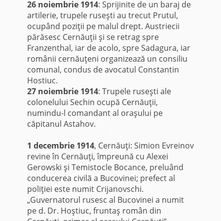
26 noiembrie 1914
: Sprijinite de un baraj de
artilerie, trupele ruseşti au trecut Prutul,
ocupând poziţii pe malul drept. Austriecii
părăsesc Cernăuţii şi se retrag spre
Franzenthal, iar de acolo, spre Sadagura, iar
românii cernăuţeni organizează un consiliu
comunal, condus de avocatul Constantin
Hostiuc.
27 noiembrie 1914
: Trupele ruseşti ale
colonelului Sechin ocupă Cernăuţii,
numindu-l comandant al oraşului pe
căpitanul Astahov.
*
1 decembrie 1914
, Cernăuţi: Simion Evreinov
revine în Cernăuţi, împreună cu Alexei
Gerowski şi Temistocle Bocance, preluând
conducerea civilă a Bucovinei; prefect al
poliţiei este numit Crijanovschi.
„Guvernatorul rusesc al Bucovinei a numit
pe d. Dr. Hoştiuc, fruntaş român din