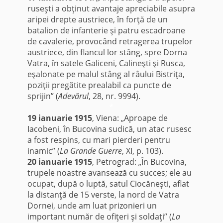
ruseşti a obţinut avantaje apreciabile asupra
aripei drepte austriece, în forţă de un
batalion de infanterie şi patru escadroane
de cavalerie, provocând retragerea trupelor
austriece, din flancul lor stâng, spre Dorna
Vatra, în satele Galiceni, Calineşti şi Rusca,
eşalonate pe malul stâng al râului Bistriţa,
poziţii pregătite prealabil ca puncte de
sprijin” (
Adevărul
, 28, nr. 9994).
*
19 ianuarie 1915
, Viena: „Aproape de
Iacobeni, în Bucovina sudică, un atac rusesc
a fost respins, cu mari pierderi pentru
inamic” (
La Grande Guerre
, XI, p. 103).
20 ianuarie 1915
, Petrograd: „În Bucovina,
trupele noastre avansează cu succes; ele au
ocupat, după o luptă, satul Ciocăneşti, aflat
la distanţă de 15 verste, la nord de Vatra
Dornei, unde am luat prizonieri un
important număr de ofiţeri şi soldaţi” (
La