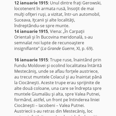
12 ianuarie 1915
: Unul dintre fraţi Gerowski,
locotenent în armata rusă, însoţit de mai
mulţi ofiţeri ruşi, a vizitat, într-un automobil,
Suceava, Iţcanii şi alte localităţi,
îndreptându-se spre munte.
14 ianuarie 1915
, Viena: „În Carpaţii
Orientali şi în Bucovina meridonală, s-au
semnalat noi lupte de recunoaştere
insignifiante” (
La Grande Guerre
, XI, p. 69).
*
16 ianuarie 1915
: Trupe ruse, înaintând prin
Fundu Moldovei şi ocolind localitatea întărită
Mestecăniş, unde se aflau forţele austriece,
au trecut muntele Colacul şi au înaintat până
la Ciocăneşti. Aceste trupe erau sprijinite de
alte două coloane, una care se îndrepta spre
muntele Giumalău şi alta, spre Valea Putnei,
formând, astfel, un front pe întinderea liniei
Ciocăneşti – Iacobeni – Valea Putnei.
Austriecii s-au retras din Mestecăniş, loc