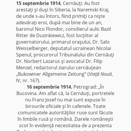
15 septembrie 1914
, Cernăuţi: Au fost
arestaţi şi duşi în Siberia, la Naremski Kraj,
de unde s-au întors, fiind primiţi ca nişte
adevăraţi eroi, după mai bine de un an,
baronul Nico Flondor, consilierul aulic Bazil
Ritter de Duzinkiewicz, fost locţiitor al
guvernatorului, primarul oraşului, Dr. Salo
Weisselberger, deputatul ucrainean Nicolai
Spenul, procurorul Tribunalului din Cernăuţi
Dr. Norbert Lazarus şi avocatul Dr. Filip
Menzel, redactorul ziarului cernăuţean
„Bukowiner Allgemeine Zeitung” (
Viaţă Nouă
,
IV, nr. 167).
16 septembrie 1914
, Petrograd: „În
Bucovina. Am aflat că, la Cernăuţi, portretele
nu Franz Josef nu mai sunt expuse în
birourile oficiale şi în cafenele. Toate
comunicatele autorităţilor ruse sunt făcute
în limbile rusă şi română. Ziarele româneşti
scot în evidenţă necesitatea de a prezenta