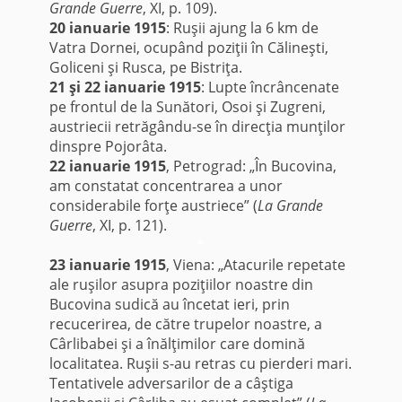
Grande Guerre
, XI, p. 109).
20 ianuarie 1915
: Ruşii ajung la 6 km de
Vatra Dornei, ocupând poziţii în Călineşti,
Goliceni şi Rusca, pe Bistriţa.
21 şi 22 ianuarie 1915
: Lupte încrâncenate
pe frontul de la Sunători, Osoi şi Zugreni,
austriecii retrăgându-se în direcţia munţilor
dinspre Pojorâta.
22 ianuarie 1915
, Petrograd: „În Bucovina,
am constatat concentrarea a unor
considerabile forţe austriece” (
La Grande
Guerre
, XI, p. 121).
*
23 ianuarie 1915
, Viena: „Atacurile repetate
ale ruşilor asupra poziţiilor noastre din
Bucovina sudică au încetat ieri, prin
recucerirea, de către trupelor noastre, a
Cârlibabei şi a înălţimilor care domină
localitatea. Ruşii s-au retras cu pierderi mari.
Tentativele adversarilor de a câştiga