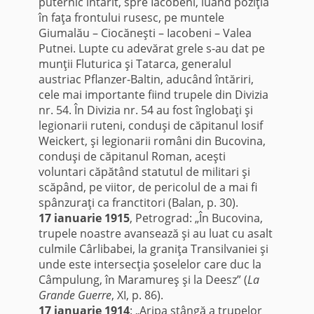
puternic întărit, spre Iacobeni, luând poziţia
în faţa frontului rusesc, pe muntele
Giumalău – Ciocăneşti – Iacobeni – Valea
Putnei. Lupte cu adevărat grele s-au dat pe
munţii Fluturica şi Tatarca, generalul
austriac Pflanzer-Baltin, aducând întăriri,
cele mai importante fiind trupele din Divizia
nr. 54. În Divizia nr. 54 au fost înglobaţi şi
legionarii ruteni, conduşi de căpitanul Iosif
Weickert, şi legionarii români din Bucovina,
conduşi de căpitanul Roman, aceşti
voluntari căpătând statutul de militari şi
scăpând, pe viitor, de pericolul de a mai fi
spânzuraţi ca franctitori (Balan, p. 30).
17 ianuarie 1915
, Petrograd: „În Bucovina,
trupele noastre avansează şi au luat cu asalt
culmile Cârlibabei, la graniţa Transilvaniei şi
unde este intersecţia şoselelor care duc la
Câmpulung, în Maramureş şi la Deesz” (
La
Grande Guerre
, XI, p. 86).
17 ianuarie 1914
: „Aripa stângă a trupelor