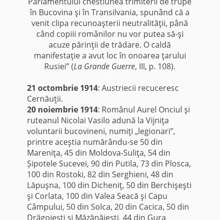
Parlamentului chestiunea trimiterii de trupe
în Bucovina şi în Transilvania, spunând că a
venit clipa recunoaşterii neutralităţii, până
când copiii românilor nu vor putea să-şi
acuze părinţii de trădare. O caldă
manifestaţie a avut loc în onoarea ţarului
Rusiei” (
La Grande Guerre
, III, p. 108).
*
21 octombrie 1914
: Austriecii recuceresc
Cernăuţii.
20 noiembrie 1914
: Românul Aurel Onciul şi
ruteanul Nicolai Vasilo adună la Vijniţa
voluntarii bucovineni, numiţi „legionari”,
printre aceştia numărându-se 50 din
Mareniţa, 45 din Moldova-Suliţa, 54 din
Șipotele Sucevei, 90 din Putila, 73 din Plosca,
100 din Rostoki, 82 din Serghieni, 48 din
Lăpuşna, 100 din Dicheniţ, 50 din Berchişeşti
şi Corlata, 100 din Valea Seacă şi Capu
Câmpului, 50 din Solca, 20 din Cacica, 50 din
Drăgoieşti şi Măzănăieşti, 44 din Gura