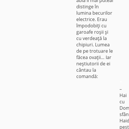
abia îi mai puteai
distinge în
lumina becurilor
electrice. Erau
împodobiţi cu
garoafe roşii şi
cu verdeaţă la
chipiuri. Lumea
de pe trotuare le
făcea ovaţii… Iar
neştiutorii de ei
cântau la
comandă:
*
–
Hai
cu
Dom
sfân
Hai
pes