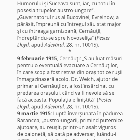
Humorului şi Suceava sunt, iar, cu totul în
posesia trupelor austro-ungare”.
„Guvernatorul rus al Bucovinei, Evreinow, a
părăsit, împreună cu întregul său stat major
şi cu întreaga garnizoană, Cernăuţii,
îndreptându-se spre Novoseliţa” (
Pester
Lloyd
, apud
Adevărul
, 28, nr. 10015).
*
9 februarie 1915
, Cernăuţi: „S-au luat măsuri
pentru o eventuală evacuare a Cernăuţilor,
în care scop a fost retras din oraş tot ce ruşii
înmagazinaseră acolo. Dr. Weich, ajutor de
primar al Cernăuţilor, a fost însărcinat cu
predarea oraşului, când va fi nevoie să se
facă aceasta. Populaţia e liniştită” (
Pester
Lloyd
, apud
Adevărul
, 28, nr. 10015).
9 martie 1915
: Luptă înverşunată în pădurea
Rarancea, „austro-ungarii, primind puternice
ajutoare, au reuşit, printr-un asalt viguros
de baionetă, să bată pe adversar, luându-i