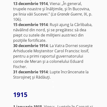
13 decembrie 1914
, Viena: „În general,
trupele noastre şi înălţimile, şi în Bucovina,
pe linia văii Sucevei.” (
La Grande Guerre
, IX, p.
106).
15 decembrie 1914
: Ruşii ajung la Cârlibaba,
năvălind din nord, şi se pregătesc să dea
piept cu sutele de miliţieni austrieci din
poziţiile fortificate.
30 decembrie 1914
: La Vatra Dornei soseşte
Arhiducele Moştenitor Carol Francisc Iosif,
pentru a primi raportul guvernatorului
conte de Meran şi a colonelului Eduard
Fischer.
31 decembrie 1914
: Lupte încrâncenate la
Storojineţ şi Rădăuţi.
*
*
1915
*
1 ianuarie 1915
, Viena: „Luptele în Carpaţi şi