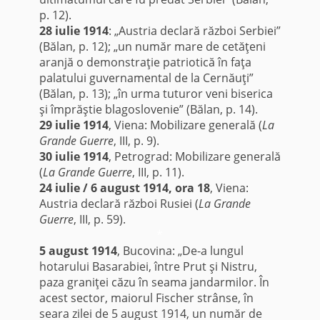
p. 12).
28 iulie 1914
: „Austria declară război Serbiei”
(Bălan, p. 12); „un număr mare de cetăţeni
aranjă o demonstraţie patriotică în faţa
palatului guvernamental de la Cernăuţi”
(Bălan, p. 13); „în urma tuturor veni biserica
şi împrăştie blagoslovenie” (Bălan, p. 14).
29 iulie 1914
, Viena: Mobilizare generală (
La
Grande Guerre
, III, p. 9).
30 iulie 1914
, Petrograd: Mobilizare generală
(
La Grande Guerre
, III, p. 11).
24 iulie / 6 august 1914, ora 18
, Viena:
Austria declară război Rusiei (
La Grande
Guerre
, III, p. 59).
*
5 august 1914
, Bucovina: „De-a lungul
hotarului Basarabiei, între Prut şi Nistru,
paza graniţei căzu în seama jandarmilor. În
acest sector, maiorul Fischer strânse, în
seara zilei de 5 august 1914, un număr de