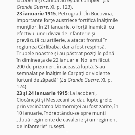
Iacobenii şi Cârliba au eşuat complet” (
La
Grande Guerre
, XI, p. 123).
23 ianuarie 1915
, Petrograd: „În Bucovina,
importante forţe austriece fortifică înălţimile
munţilor. În 21 ianuarie, o forţă inamică, cu
efectivul unei divizii de infanterie şi
prevăzută cu artilerie, a atacat frontul în
regiunea Cârlibaba, dar a fost respinsă.
Trupele noastre şi-au păstrat poziţiile până
în dimineaţa de 22 ianuarie. Noi am făcut
200 de prizonieri, în această luptă. S-au
semnalat pe înălţimile Carpaţilor violente
furtuni de zăpadă” (
La Grande Guerre
, XI, p.
124).
23 şi 24 ianuarie 1915
: La Iacobeni,
Ciocăneşti şi Mestecani se dau lupte grele;
prin vecinătatea Mamorniţei au fost zărite, în
10 ianuarie, îndreptându-se spre munţi
„două regimente de cavalerie şi un regiment
de infanterie” ruseşti.
*