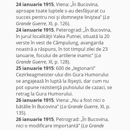
24 ianuarie 1915
, Viena: „În Bucovina,
aproape toate luptele s-au desfăşurat cu
succes pentru noi şi domneşte liniştea” (
La
Grande Guerre
, XI, p. 126).
24 ianuarie 1915
, Peterograd: „În Bucovina,
în jurul localităţii Valea Putnei, situată la 20
verste în vest de Câmpulung, avangarda
noastră a răspuns, în tot timpul zilei de 23
ianuarie, focului de artilerie inamic” (
La
Grande Guerre
, XI, p. 128).
25 ianuarie 1915
: 600 de „legionarii”
Cezirkeagmeister-ului din Gura Humorului
se angajează în luptă la Ilişeşti, dar cum nu
pot opune rezistenţă puhoiului de cazaci, se
retrag la Gura Humorului.
26 ianuarie 1915
, Viena: „Nu a fost nici o
bătălie în Bucovina” (
La Grande Guerre
, XI, p.
135).
26 ianuarie 1915
, Petrograd: „În Bucovina,
nici o modificare importantă” (
La Grande