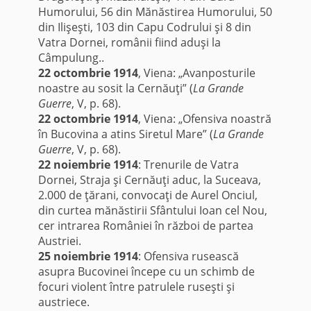
Humorului, 56 din Mănăstirea Humorului, 50
din Ilişeşti, 103 din Capu Codrului şi 8 din
Vatra Dornei, românii fiind aduşi la
Câmpulung..
22 octombrie 1914
, Viena: „Avanposturile
noastre au sosit la Cernăuţi” (
La Grande
Guerre
, V, p. 68).
22 octombrie 1914
, Viena: „Ofensiva noastră
în Bucovina a atins Siretul Mare” (
La Grande
Guerre
, V, p. 68).
22 noiembrie 1914
: Trenurile de Vatra
Dornei, Straja şi Cernăuţi aduc, la Suceava,
2.000 de ţărani, convocaţi de Aurel Onciul,
din curtea mănăstirii Sfântului Ioan cel Nou,
cer intrarea României în război de partea
Austriei.
25 noiembrie 1914
: Ofensiva rusească
asupra Bucovinei începe cu un schimb de
focuri violent între patrulele ruseşti şi
austriece.