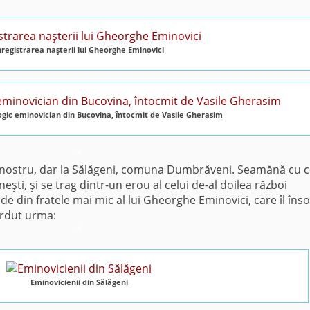
nregistrarea naşterii lui Gheorghe Eminovici
gic eminovician din Bucovina, întocmit de Vasile Gherasim
*
l nostru, dar la Sălăgeni, comuna Dumbrăveni. Seamănă cu c
neşti, şi se trag dintr-un erou al celui de-al doilea război
nde din fratele mai mic al lui Gheorghe Eminovici, care îl înso
ierdut urma:
*
Eminovicienii din Sălăgeni