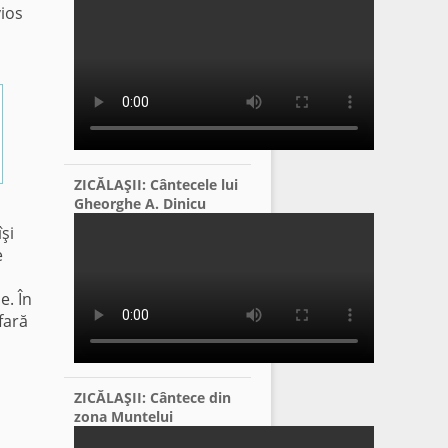
vios
ZICĂLAŞII: Cântecele lui
Gheorghe A. Dinicu
şi
e
e. În
fară
ZICĂLAŞII: Cântece din
zona Muntelui