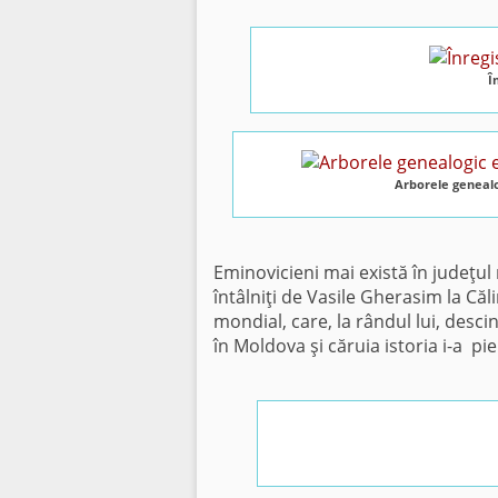
Î
Arborele genealo
Eminovicieni mai există în judeţu
întâlniţi de Vasile Gherasim la Căli
mondial, care, la rândul lui, desci
în Moldova şi căruia istoria i-a p