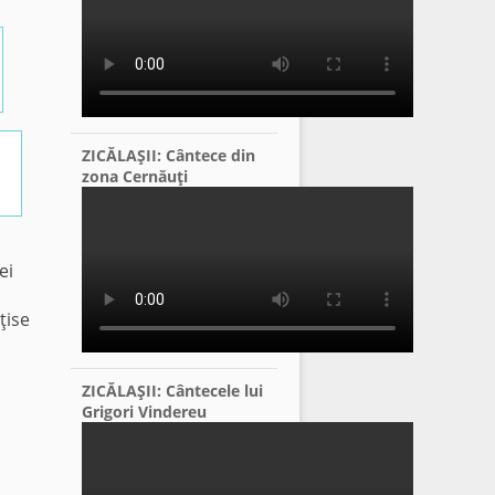
ZICĂLAŞII: Cântece din
zona Cernăuţi
ei
ţise
ZICĂLAŞII: Cântecele lui
Grigori Vindereu