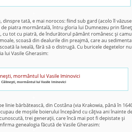
*
dinspre tată, e mai norocos: fiind sub gard (acolo îl văzuse
 de piatra mormântală, întru gloria lui Dumnezeu prin fâneţ
rit, cu tot cu piatră, de îndurătorul pământ românesc şi camu
 moale, scoasă din dealurile din preajmă, care au sedimenta
scoată la iveală, fără să o distrugă. Cu buricele degetelor n
a lui Vasile Gherasim:
*
Călineşti, mormântul lui Vasile Iminovici
*
 pe linie bărbătească, din Costâna (via Krakowia, până în 164
cupau de moşiile boierului începând cu câţiva ani înainte d
noscută, trei generaţii, care încă mai pot fi depistate şi
onfirma genealogia făcută de Vasile Gherasim:
*