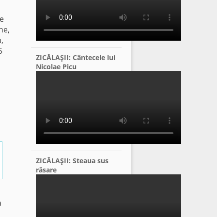
he
ne,
,
5
ZICĂLAŞII: Cântecele lui
Nicolae Picu
ZICĂLAŞII: Steaua sus
răsare
a