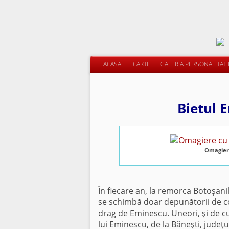
ACASA
CARTI
GALERIA PERSONALITAT
Bietul E
Omagiere
În fiecare an, la remorca Botoşani
se schimbă doar depunătorii de cor
drag de Eminescu. Uneori, şi de c
lui Eminescu, de la Băneşti, judeţu