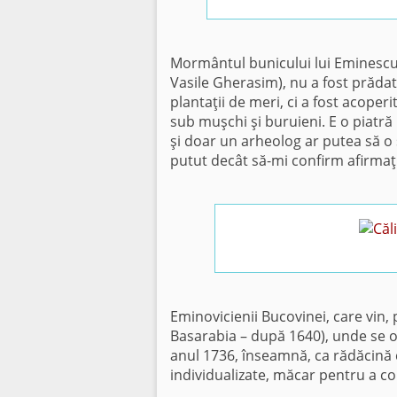
Mormântul bunicului lui Eminescu, 
Vasile Gherasim), nu a fost prădat
plantaţii de meri, ci a fost acope
sub muşchi şi buruieni. E o piatră
şi doar un arheolog ar putea să o 
putut decât să-mi confirm afirmaţi
Eminovicienii Bucovinei, care vin,
Basarabia – după 1640), unde se o
anul 1736, înseamnă, ca rădăcină cu
individualizate, măcar pentru a c