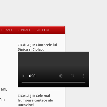
 LUI ANDI
CONTACT
CATEGORII
ZICĂLAŞII: Cântecele lui
Dinicu şi Ciolacu
 ani,
e
ZICĂLAŞII: Cele mai
ă a
frumoase cântece ale
Bucovinei