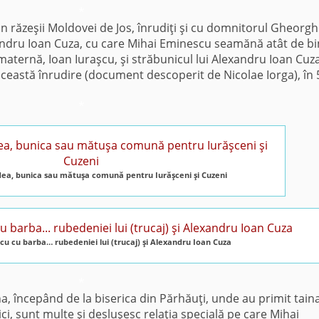
*
n răzeşii Moldovei de Jos, înrudiţi şi cu domnitorul Gheorg
andru Ioan Cuza, cu care Mihai Eminescu seamănă atât de bi
 maternă, Ioan Iuraşcu, şi străbunicul lui Alexandru Ioan Cuza
această înrudire (document descoperit de Nicolae Iorga), în 
*
ea, bunica sau mătuşa comună pentru Iurăşceni şi Cuzeni
u cu barba… rubedeniei lui (trucaj) şi Alexandru Ioan Cuza
*
, începând de la biserica din Părhăuţi, unde au primit tain
ci, sunt multe şi desluşesc relaţia specială pe care Mihai