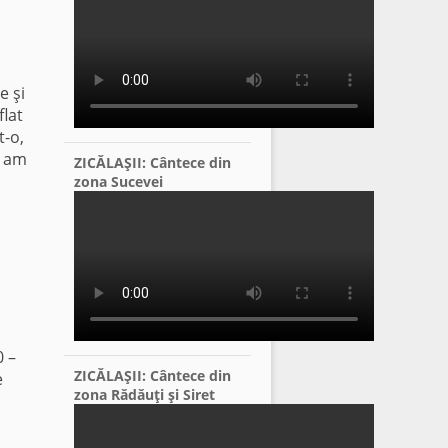
e şi
flat
t-o,
u am
ZICĂLAŞII: Cântece din
zona Sucevei
0 –
ZICĂLAŞII: Cântece din
e
zona Rădăuţi şi Siret