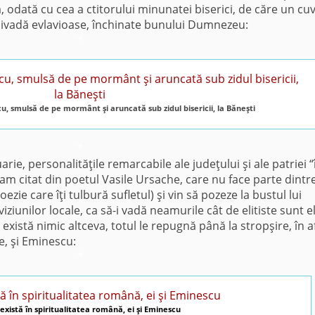
 odată cu cea a ctitorului minunatei biserici, de căre un cu
 livadă evlavioase, închinate bunului Dumnezeu:
*
cu, smulsă de pe mormânt şi aruncată sub zidul bisericii, la Băneşti
*
ie, personalităţile remarcabile ale judeţului şi ale patriei “î
am citat din poetul Vasile Ursache, care nu face parte dintr
oezie care îţi tulbură sufletul) şi vin să pozeze la bustul lui
ziunilor locale, ca să-i vadă neamurile cât de elitiste sunt el
există nimic altceva, totul le repugnă până la stropşire, în a
e, şi Eminescu:
*
există în spiritualitatea română, ei şi Eminescu