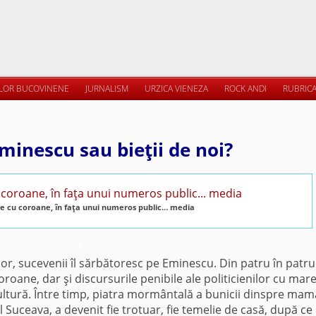
ILOR BUCOVINENE
JURNALISM
URZICA VIENEZA
ROCK ANDI
RUBRICA
minescu sau bieţii de noi?
 cu coroane, în faţa unui numeros public… media
*
lor, sucevenii îl sărbătoresc pe Eminescu. Din patru în patru
oane, dar şi discursurile penibile ale politicienilor cu mar
ultură. Între timp, piatra mormântală a bunicii dinspre mam
l Suceava, a devenit fie trotuar, fie temelie de casă, după ce