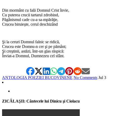
Din mormânt cu fală Domnul Crist învie,
Cu puterea crucii tartarul zdrobind,
Păgânismul cade cu-a sa-mpărăţie,
Crucea biruieşte, cerul deschizând
Şi la ceruri Domnul falnic se ridică,
Crucea este Domnu-n cer şi pe pământ;
Şi creştinii, astăzi, într-un glas răspică:
Înviat-a Domnul, Dumnezeu cel sfânt.
ANTOLOGIA POEZIEI BUCOVINENE
No Comments
Jul
3
ZICĂLAŞII: Cântecele lui Dinicu şi Ciolacu