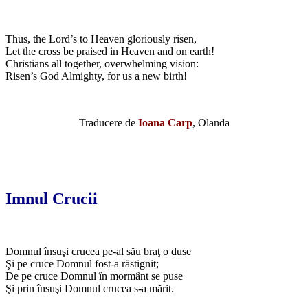
Thus, the Lord’s to Heaven gloriously risen,
Let the cross be praised in Heaven and on earth!
Christians all together, overwhelming vision:
Risen’s God Almighty, for us a new birth!
Traducere de
Ioana Carp
, Olanda
Imnul Crucii
Domnul însuşi crucea pe-al său braţ o duse
Şi pe cruce Domnul fost-a răstignit;
De pe cruce Domnul în mormânt se puse
Şi prin însuşi Domnul crucea s-a mărit.