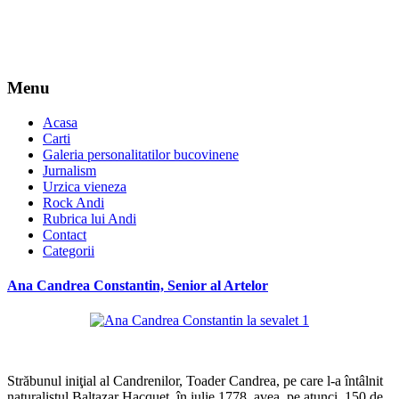
Menu
Acasa
Carti
Galeria personalitatilor bucovinene
Jurnalism
Urzica vieneza
Rock Andi
Rubrica lui Andi
Contact
Categorii
Ana Candrea Constantin, Senior al Artelor
*
Străbunul iniţial al Candrenilor, Toader Candrea, pe care l-a întâlnit
naturalistul Baltazar Hacquet, în iulie 1778, avea, pe atunci, 150 de