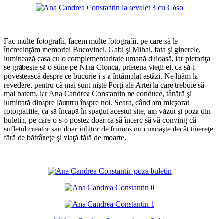
*
Fac multe fotografii, facem multe fotografii, pe care să le
încredinţăm memoriei Bucovinei. Gabi şi Mihai, fata şi ginerele,
luminează casa cu o complementaritate umană duioasă, iar pictoriţa
se grăbeşte să o sune pe Nina Cionca, prietena vieţii ei, ca să-i
povestească despre ce bucurie i s-a întâmplat astăzi. Ne luăm la
revedere, pentru că mai sunt nişte Porţi ale Artei la care trebuie să
mai batem, iar Ana Candrea Constantin ne conduce, tânără şi
luminată dinspre lăuntru înspre noi. Seara, când am micşorat
fotografiile, ca să încapă în spaţiul acestui site, am văzut şi poza din
buletin, pe care o s-o postez doar ca să încerc să vă conving că
sufletul creator sau doar iubitor de frumos nu cunoaşte decât tinereţe
fără de bătrâneţe şi viaţă fără de moarte.
*