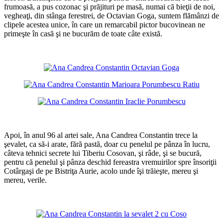
frumoasă, a pus cozonac şi prăjituri pe masă, numai că bieţii de noi,
vegheaţi, din stânga ferestrei, de Octavian Goga, suntem flămânzi de
clipele acestea unice, în care un remarcabil pictor bucovinean ne
primeşte în casă şi ne bucurăm de toate câte există.
*
*
Apoi, în anul 96 al artei sale, Ana Candrea Constantin trece la
şevalet, ca să-i arate, fără pastă, doar cu penelul pe pânza în lucru,
câteva tehnici secrete lui Tiberiu Cosovan, şi râde, şi se bucură,
pentru că penelul şi pânza deschid fereastra vremuirilor spre însoriţii
Cotârgaşi de pe Bistriţa Aurie, acolo unde îşi trăieşte, mereu şi
mereu, verile.
*