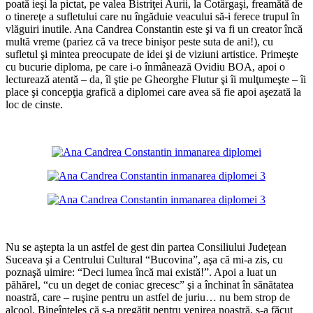
poată ieşi la pictat, pe valea Bistriţei Aurii, la Cotârgaşi, freamătă de
o tinereţe a sufletului care nu îngăduie veacului să-i ferece trupul în
vlăguiri inutile. Ana Candrea Constantin este şi va fi un creator încă
multă vreme (pariez că va trece binişor peste suta de ani!), cu
sufletul şi mintea preocupate de idei şi de viziuni artistice. Primeşte
cu bucurie diploma, pe care i-o înmânează Ovidiu BOA, apoi o
lecturează atentă – da, îl ştie pe Gheorghe Flutur şi îi mulţumeşte – îi
place şi concepţia grafică a diplomei care avea să fie apoi aşezată la
loc de cinste.
*
*
Nu se aştepta la un astfel de gest din partea Consiliului Judeţean
Suceava şi a Centrului Cultural “Bucovina”, aşa că mi-a zis, cu
poznaşă uimire: “Deci lumea încă mai există!”. Apoi a luat un
păhărel, “cu un deget de coniac grecesc” şi a închinat în sănătatea
noastră, care – ruşine pentru un astfel de juriu… nu bem strop de
alcool. Bineînţeles că s-a pregătit pentru venirea noastră, s-a făcut