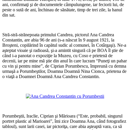
ani, confirmaţi şi de documentele câmpulungene, iar feciorii lui, de
peste o sută de ani, închinau de sănătate, timp de trei zile, la hanul
din sat.
*
Stră-stră-strănepoata primului Candrea, pictorul Ana Candrea
Constantin, are abia 96 de ani (s-a născut în 9 august 1921, la
Broşteni, copilărind în capătul sudic al comunei, în Cotârgaşi). Ne-a
aşteptat vioaie şi radioasă, şi-a amintit singură că pe BOA îl ştie de
când i-a panotat o expoziţie la Muzeu, cu Coso e prietenă de
decenii, iar pe mine mă ştie din anul în care lucram “Puneţi un pahar
cu vin şi pentru mine”, de Ciprian Porumbescu, împreună cu demna
urmaşă a Porumbeştilor, Doamna Doamnă Nina Cionca, prietena de
o viaţă a Doamnei Doamnă Ana Candrea Constantin.
*
*
Porumbeştii, Iraclie, Ciprian şi Mărioara (“Este, probabil, singurul
portret plastic al Marioarei”, îmi zice Doamna Ana, când fotografiez
tabloul), sunt larii casei, iar pictoriţa, care abia aşteaptă vara, ca să