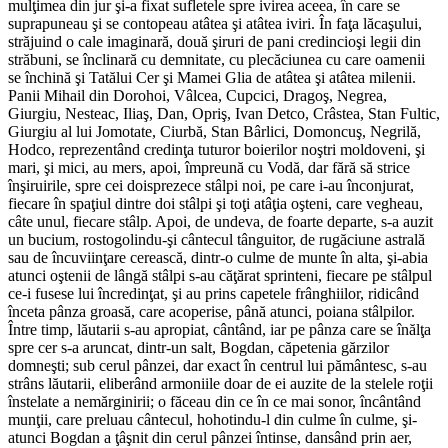
mulţimea din jur şi-a fixat sufletele spre ivirea aceea, în care se
suprapuneau şi se contopeau atâtea şi atâtea iviri. În faţa lăcaşului,
străjuind o cale imaginară, două şiruri de pani credincioşi legii din
străbuni, se înclinară cu demnitate, cu plecăciunea cu care oamenii
se închină şi Tatălui Cer şi Mamei Glia de atâtea şi atâtea milenii.
Panii Mihail din Dorohoi, Vâlcea, Cupcici, Dragoş, Negrea,
Giurgiu, Nesteac, Iliaş, Dan, Opriş, Ivan Detco, Crâstea, Stan Fultic,
Giurgiu al lui Jomotate, Ciurbă, Stan Bârlici, Domoncuş, Negrilă,
Hodco, reprezentând credinţa tuturor boierilor noştri moldoveni, şi
mari, şi mici, au mers, apoi, împreună cu Vodă, dar fără să strice
înşiruirile, spre cei doisprezece stâlpi noi, pe care i-au înconjurat,
fiecare în spaţiul dintre doi stâlpi şi toţi atâţia oşteni, care vegheau,
câte unul, fiecare stâlp. Apoi, de undeva, de foarte departe, s-a auzit
un bucium, rostogolindu-şi cântecul tânguitor, de rugăciune astrală
sau de încuviinţare cerească, dintr-o culme de munte în alta, şi-abia
atunci oştenii de lângă stâlpi s-au căţărat sprinteni, fiecare pe stâlpul
ce-i fusese lui încredinţat, şi au prins capetele frânghiilor, ridicând
înceta pânza groasă, care acoperise, până atunci, poiana stâlpilor.
Între timp, lăutarii s-au apropiat, cântând, iar pe pânza care se înălţa
spre cer s-a aruncat, dintr-un salt, Bogdan, căpetenia gărzilor
domneşti; sub cerul pânzei, dar exact în centrul lui pământesc, s-au
strâns lăutarii, eliberând armoniile doar de ei auzite de la stelele roţii
înstelate a nemărginirii; o făceau din ce în ce mai sonor, încântând
munţii, care preluau cântecul, hohotindu-l din culme în culme, şi-
atunci Bogdan a ţâşnit din cerul pânzei întinse, dansând prin aer,