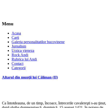
Menu
Acasa
Carti
Galeria personalitatilor bucovinene
Jurnalism
Urzica vieneza
Rock Andi
Rubrica lui Andi
Contact
Categorii
Altarul din munţii lui Căliman (II)
Ca întotdeauna, de un timp, încoace, întrecerile cavalereşti s-au ţinut,
după slujba dumnezeiască, duminică, 15 august 1421, în poiana de