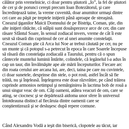
călător prin vremelnicie, ci doar pentru ştiutorii „Io”, la fel de ştiutori
de cer şi de porunci cereşti precum Ioan Botezătorul, şi care
încredinţează taine, la vreme cuvenită, doar anumitor urmaşi dintre
cei care au păşit pe treptele iniţierii până aproape de streaşină.
Cneazul ţiganilor Maicii Domnului de pe Bistriţa, Coman, ştie, din
alte iniţieri rătăcite, că stâlpii sunt douăsprezece arce de cer, din care
răsare Sfântul Soare, în sensul zodiacal invers, vreme de cât îi este
ursit să răsară din cuprinsul de cer al unei anumite constelaţii.
Cneazul Coman ştie că Arca lui Noe ar trebui căutată pe cer, nu pe
un munte şi că potopul s-a petrecut în epoca în care Soarele începuse
să răsară din constelaţia zodiacală a Taurului, pentru că o spun
cântecele muntelui luminii întărite, colindele, că legănelul l-a adus în
cap un taur, din învălmăşite ape ale mării începuturilor. Fiecare arc
din roata cerului are arcana lui, are, deci, taina pe care nu cuvintele,
ci doar sunetele, desprinse din stele, o pot rosti, astfel încât să fie
trăită, nu şi înţeleasă. Înţelegerea este doar răzvrătire, pe când trăirea
cuprinde armonios netimpul şi nemărginirea în lacrima bob de rouă a
unui singur veac de om. Câţi oameni, atâtea veacuri de om, care se
ating, se ciocnesc şi se depărtează aidoma unor sfere în universul
întotdeauna distinct al fiecăruia dintre oamenii care se
conştientizează şi se desluşesc după repere comune.
Când Alexandru Vodă a ieşit din biserică, clopotele au tăcut, iar