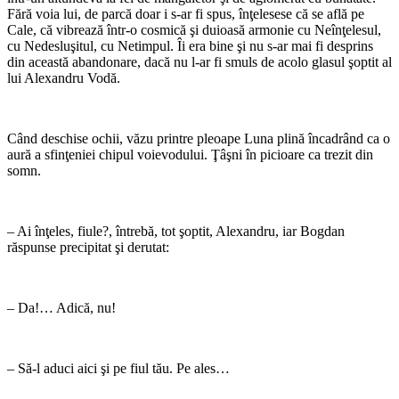
Fără voia lui, de parcă doar i s-ar fi spus, înţelesese că se află pe
Cale, că vibrează într-o cosmică şi duioasă armonie cu Neînţelesul,
cu Nedesluşitul, cu Netimpul. Îi era bine şi nu s-ar mai fi desprins
din această abandonare, dacă nu l-ar fi smuls de acolo glasul şoptit al
lui Alexandru Vodă.
Când deschise ochii, văzu printre pleoape Luna plină încadrând ca o
aură a sfinţeniei chipul voievodului. Ţâşni în picioare ca trezit din
somn.
– Ai înţeles, fiule?, întrebă, tot şoptit, Alexandru, iar Bogdan
răspunse precipitat şi derutat:
– Da!… Adică, nu!
– Să-l aduci aici şi pe fiul tău. Pe ales…