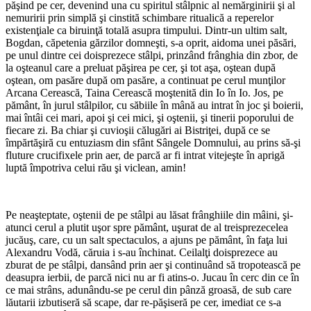
păşind pe cer, devenind una cu spiritul stâlpnic al nemărginirii şi al
nemuririi prin simplă şi cinstită schimbare ritualică a reperelor
existenţiale ca biruinţă totală asupra timpului. Dintr-un ultim salt,
Bogdan, căpetenia gărzilor domneşti, s-a oprit, aidoma unei păsări,
pe unul dintre cei doisprezece stâlpi, prinzând frânghia din zbor, de
la oşteanul care a preluat păşirea pe cer, şi tot aşa, oştean după
oştean, om pasăre după om pasăre, a continuat pe cerul munţilor
Arcana Cerească, Taina Cerească moştenită din Io în Io. Jos, pe
pământ, în jurul stâlpilor, cu săbiile în mână au intrat în joc şi boierii,
mai întâi cei mari, apoi şi cei mici, şi oştenii, şi tinerii poporului de
fiecare zi. Ba chiar şi cuvioşii călugări ai Bistriţei, după ce se
împărtăşiră cu entuziasm din sfânt Sângele Domnului, au prins să-şi
fluture crucifixele prin aer, de parcă ar fi intrat vitejeşte în aprigă
luptă împotriva celui rău şi viclean, amin!
Pe neaşteptate, oştenii de pe stâlpi au lăsat frânghiile din mâini, şi-
atunci cerul a plutit uşor spre pământ, uşurat de al treisprezecelea
jucăuş, care, cu un salt spectaculos, a ajuns pe pământ, în faţa lui
Alexandru Vodă, căruia i s-au închinat. Ceilalţi doisprezece au
zburat de pe stâlpi, dansând prin aer şi continuând să tropotească pe
deasupra ierbii, de parcă nici nu ar fi atins-o. Jucau în cerc din ce în
ce mai strâns, adunându-se pe cerul din pânză groasă, de sub care
lăutarii izbutiseră să scape, dar re-păşiseră pe cer, imediat ce s-a