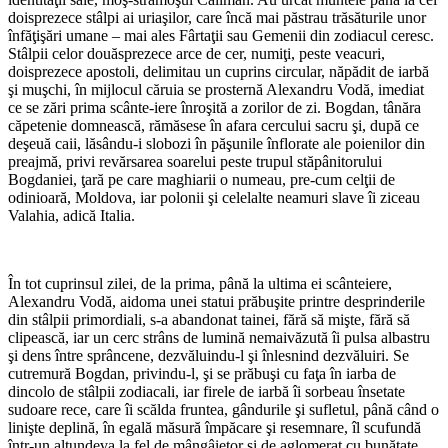
doisprezece stâlpi ai uriaşilor, care încă mai păstrau trăsăturile unor
înfăţişări umane – mai ales Fârtaţii sau Gemenii din zodiacul ceresc.
Stâlpii celor douăsprezece arce de cer, numiţi, peste veacuri,
doisprezece apostoli, delimitau un cuprins circular, năpădit de iarbă
şi muşchi, în mijlocul căruia se prosternă Alexandru Vodă, imediat
ce se zări prima scânte-iere înroşită a zorilor de zi. Bogdan, tânăra
căpetenie domnească, rămăsese în afara cercului sacru şi, după ce
deşeuă caii, lăsându-i slobozi în păşunile înflorate ale poienilor din
preajmă, privi revărsarea soarelui peste trupul stăpânitorului
Bogdaniei, ţară pe care maghiarii o numeau, pre-cum celţii de
odinioară, Moldova, iar polonii şi celelalte neamuri slave îi ziceau
Valahia, adică Italia.
În tot cuprinsul zilei, de la prima, până la ultima ei scânteiere,
Alexandru Vodă, aidoma unei statui prăbuşite printre desprinderile
din stâlpii primordiali, s-a abandonat tainei, fără să mişte, fără să
clipească, iar un cerc strâns de lumină nemaivăzută îi pulsa albastru
şi dens între sprâncene, dezvăluindu-l şi înlesnind dezvăluiri. Se
cutremură Bogdan, privindu-l, şi se prăbuşi cu faţa în iarba de
dincolo de stâlpii zodiacali, iar firele de iarbă îi sorbeau însetate
sudoare rece, care îi scălda fruntea, gândurile şi sufletul, până când o
linişte deplină, în egală măsură împăcare şi resemnare, îl scufundă
într-un altundeva la fel de mângâietor şi de aglomerat cu bunătate.