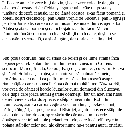
în fiecare an, câte zece buţi de vin, şi câte zece coloade de grâu, şi
câte nouă postavuri de Cehia, şi egumenului câte un postav şi
jumătate de stofă cenuşie, iar pe lângă acestea, şi-au făcut pomană şi
boierii noştri credincioşi, pan Oană vornic de Suceava, pan Negru şi
pan Ion Jumătate, care au dăruit moşii însemnate din vislujenia lor.
Atâtea şi atâtea pomeni şi danii bogate s-au tot făcut Maicii
Domnului încât se bucurau chiar şi sfinţii din icoane, deşi nu se
despovărau vreo-dată, ca şi călugării, de sobrietatea sfinţeniei.
Sub poala codrului, mai cu sfială de boieri şi de lume străină încă
nepusă pe chef, lăutarii tuciurii din neamul cneazului Coman,
scripcarii Marco, Sinata, Cotora, Ivaşco şi Curchea, cobzarul Ehava
şi năierii Şofultea şi Truţea, abia cutezau să sloboadă sunete,
urmărindu-le cu ochii ca pe fluturi, ca să se dumirească asupra
ritmicităţilor care ar putea încânta cât mai multă lume. Nu-i vorbă,
vor avea de cântat şi horele lăutarilor curţii domneşti din Suceava,
cele după care joacă numai gărzile domneşti, într-un adevărat ritual
de reînviere a celor doisprezece stâlpi ai neamului. Robii lui
Dumnezeu, asupra cărora veghează cu umilinţă şi evlavie sfinţii
părinţi călugări, au pus, pe malul Bistriţei, alţi doisprezece stâlpi de
câte patru staturi de om, spre vârfurile cărora au întins cele
douăsprezece frânghii ale prelatei rotunde, care încă odihneşte în
poiana stâlpilor celor noi, ale căror nume nu-s pentru auzul oricărui