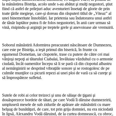
la mănăstirea Bistriţa, acolo unde s-au abătut şi mulţi negustori, ştiut
fiind că astfel de prilejuri aduc aventurieri însetaţi de glorie de prin
toate ţările megieşe, care-şi doreau din răsputeri titlul de „Viteaz” al
unei binemeritate înnobilări. Iar prietenia sau îndatorarea unui astfel
de tânăr luptător putea fi de folos negustoriei, în anii care urmau să
vină, risipindu-şi arginţii pe treptele grele şi anevoioase ale vremuirii.
Soborul mănăstirii Adormirea preacuratei născătoare de Dumnezeu,
care este pe Bistriţa, a ieşit primul din biserică, în frunte cu
egumenul Dometian, iar clopotele, trase cu putere de către cei mai
vânjoşi nepoţi ai tătarului Ciabalai, învăluiau văzduhul cu o armonie
ciudată, încât oamenilor începu să li se pară că din clopotul albastru
al nemărginirii se desprind vibraţiile sonore şi se rostogolesc de pe
culmile munţilor ca picurii repezi ai unei ploi de vară ca să cureţe şi
să împrospăteze sufletul.
Sutele de robi ai celor treizeci şi unu de sălaşe de ţigani şi
douăsprezece bordeie de tătari, pe care Vodă îi dăruise dumnezeirii,
umpluseră mesele de sub zidurile de apărare ale mănăstirii cu mare
belşug de bunătăţuri, de care, tot prin grija domniei, nu era niciodată
în lipsă, Alexandru Vodă dăruind, de la curtea domnească, cu obroc,