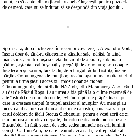
putut, ca să cânte, din mijlocul arcanei căluşereşti, pentru puzderia
de oameni, care nu se îndurau să se desprindă din vraja jocului.
*
Spre seară, după încheierea întrecerilor cavalereşti, Alexandru Vodă,
însoţit doar de tână-ra căpetenie a gărzilor sale, părăsi, în taină,
mănăstirea, printr-o uşă secretă din zidul de apărare; sub poala
pădurii, aşteptau caii înşeuaţi şi pregătiţi de drum lung prin noapte.
Încălecară şi porniră, fără făclii, de-a lungul râului Bistriţa, înspre
părţile câmpulungene ale munţilor, trecând apa, în mai multe rânduri,
pentru a urma şleaul accesibil, folosit doar de ciobanii
Câmpulungului şi de lotrii din Năsăud şi din Maramureş. Apoi, când
au dat de Pârăul Roşu, i-au urmat albia până la o culme rezemată de
alte înşiruiri de culmi domoale, evitând rupturile prăpăstioase, pe
care le crestase timpul în trupul arzător al munţilor. Au mers şi au
mers, când călare, când ducând caii de căpăstru, până s-a zărit pe
cerul doldora de făclii Steaua Ciobanului, pentru a vesti zorii de zi,
care poposeau undeva departe, dincolo de dealurile molcome ale
Basarabiei. În faţă, spuzit de stele, şedea muntele naşterii luminii
cereşti, Ca Lim Anu, pe care neamul avea să-l ştie drept stâlp al
identităţii sale, moş-strămoşul Caliman. Au urcat muntele până la cei