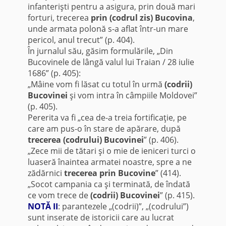
infanterişti pentru a asigura, prin două mari
forturi, trecerea
prin (codrul zis) Bucovina
,
unde armata polonă s-a aflat într-un mare
pericol, anul trecut” (p. 404).
În jurnalul său, găsim formulările, „Din
Bucovinele de lângă valul lui Traian / 28 iulie
1686” (p. 405):
„Mâine vom fi lăsat cu totul în urmă
(codrii)
Bucovinei
şi vom intra în câmpiile Moldovei”
(p. 405).
Pererita va fi „cea de-a treia fortificaţie, pe
care am pus-o în stare de apărare, după
trecerea (codrului) Bucovinei
” (p. 406).
„Zece mii de tătari şi o mie de ieniceri turci o
luaseră înaintea armatei noastre, spre a ne
zădărnici
trecerea prin Bucovine
” (414).
„Socot campania ca şi terminată, de îndată
ce vom trece de
(codrii) Bucovinei
” (p. 415).
NOTĂ II
: parantezele „(codrii)”, „(codrului”)
sunt inserate de istoricii care au lucrat