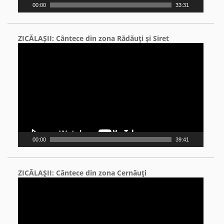
00:00
33:31
ZICĂLAŞII: Cântece din zona Rădăuţi şi Siret
Video
Player
00:00
39:41
ZICĂLAŞII: Cântece din zona Cernăuţi
Video
Player