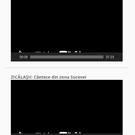
Video
Player
00:00
37:23
ZICĂLAŞII: Cântece din zona Sucevei
Video
Player