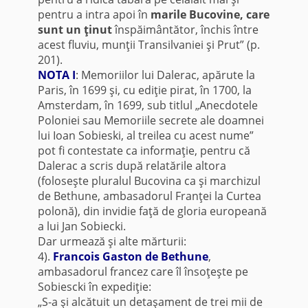
pentru a intra apoi în
marile Bucovine, care
sunt un ţinut
înspăimântător, închis între
acest fluviu, munţii Transilvaniei şi Prut” (p.
201).
NOTA I
: Memoriilor lui Dalerac, apărute la
Paris, în 1699 şi, cu ediţie pirat, în 1700, la
Amsterdam, în 1699, sub titlul „Anecdotele
Poloniei sau Memoriile secrete ale doamnei
lui Ioan Sobieski, al treilea cu acest nume”
pot fi contestate ca informaţie, pentru că
Dalerac a scris după relatările altora
(foloseşte pluralul Bucovina ca şi marchizul
de Bethune, ambasadorul Franţei la Curtea
polonă), din invidie faţă de gloria europeană
a lui Jan Sobiecki.
Dar urmează şi alte mărturii:
4).
Francois Gaston de Bethune
,
ambasadorul francez care îl însoţeşte pe
Sobiescki în expediţie:
„S-a şi alcătuit un detaşament de trei mii de