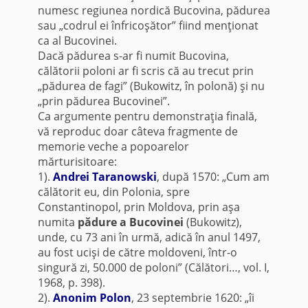
numesc regiunea nordică Bucovina, pădurea
sau „codrul ei înfricoşător” fiind menţionat
ca al Bucovinei.
Dacă pădurea s-ar fi numit Bucovina,
călătorii poloni ar fi scris că au trecut prin
„pădurea de fagi” (Bukowitz, în polonă) şi nu
„prin pădurea Bucovinei”.
Ca argumente pentru demonstraţia finală,
vă reproduc doar câteva fragmente de
memorie veche a popoarelor
mărturisitoare:
1).
Andrei Taranowski
, după 1570: „Cum am
călătorit eu, din Polonia, spre
Constantinopol, prin Moldova, prin aşa
numita
pădure a Bucovinei
(Bukowitz),
unde, cu 73 ani în urmă, adică în anul 1497,
au fost ucişi de către moldoveni, într-o
singură zi, 50.000 de poloni” (Călători…, vol. I,
1968, p. 398).
2).
Anonim Polon
, 23 septembrie 1620: „îi