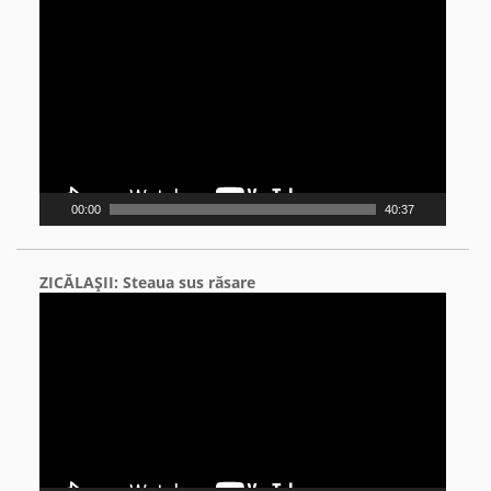
Video
Player
00:00
40:37
ZICĂLAŞII: Steaua sus răsare
Video
Player