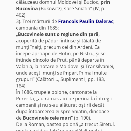
călăuzeau domnul Moldovei şi Bucioc,
prin
Bucovina
(Bukowitz), spre Sniatin” (IV, p.
462).
3). Trei mărturii de
Francois Paulin Dalerac
,
campania din 1685:
„
Bucovinele sunt o regiune din ţară
,
acoperită de păduri întinse şi tăiată de
munţi înalţi, precum cei din Ardeni. Ea
începe aproape de Hotin, pe Nistru, şi se
întinde dincolo de Prut, până departe în
Valahia, la hotarele Moldovei şi Transilvaniei,
unde aceşti munţi se împart în mai multe
grupuri” (Călători…, Supliment I, pp. 183,
184).
În 1686, trupele polone, cantonate la
Pererita, „au rămas aici pe perioada întregii
campanii şi nu s-au alăturat oştirii decât
după întoarcerea ei spre Sniatin, dincoace
de
Bucovinele cele mari
” (p. 190).
De la Roman, oastea polonă „a trecut Siretul,
pentru a ridica tabăra pe celălalt mal şi