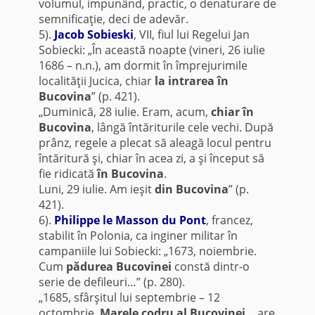
volumul, impunând, practic, o denaturare de
semnificaţie, deci de adevăr.
5).
Jacob Sobieski
, VII, fiul lui Regelui Jan
Sobiecki: „În această noapte (vineri, 26 iulie
1686 – n.n.), am dormit în împrejurimile
localităţii Jucica, chiar
la intrarea în
Bucovina
” (p. 421).
„Duminică, 28 iulie. Eram, acum,
chiar în
Bucovina
, lângă întăriturile cele vechi. După
prânz, regele a plecat să aleagă locul pentru
întăritură şi, chiar în acea zi, a şi început să
fie ridicată
în Bucovina
.
Luni, 29 iulie. Am ieşit
din Bucovina
” (p.
421).
6).
Philippe le Masson du Pont
, francez,
stabilit în Polonia, ca inginer militar în
campaniile lui Sobiecki: „1673, noiembrie.
Cum
pădurea Bucovinei
constă dintr-o
serie de defileuri…” (p. 280).
„1685, sfârşitul lui septembrie – 12
octombrie.
Marele codru al Bucovinei
… are