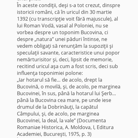
În aceste condiţii, deşi s-a tot crezut, dinspre
istoricii români, că în uricul din 30 martie
1392 (cu transcripţie voit fără majuscule), al
lui Roman Vodă, vasal al Poloniei, nu se
vorbea despre un toponim Bucovina, ci
despre „natura” unei păduri întinse, ne
vedem obligaţi să renunţăm la supoziţii şi
speculaţii savante, caracteristice unui popor
nemărturisitor şi, deci, lipsit de memorie,
recitind uricul aşa cum a fost scris, deci sub
influenţa toponimiei polone:
„Iar hotarul să fie… de acolo, drept la
Bucovină, o movilă, şi, de acolo, pe marginea
Bucovinei, în sus, până la hotarul lui Şerb…
până la Bucovina cea mare, pe unde iese
drumul de la Dobrinăuţi, la capătul
Câmpului, şi, de acolo, pe marginea
Bucovinei, la deal, la vale” (Documenta
Romaniae Historica, A. Moldova, I, Editura
Academiei, Bucureşti, 1975, p. 3)