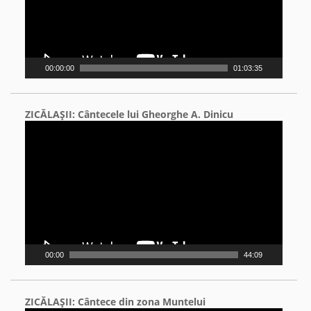
00:00:00
01:03:35
ZICĂLAŞII: Cântecele lui Gheorghe A. Dinicu
Video
Player
00:00
44:09
ZICĂLAŞII: Cântece din zona Muntelui