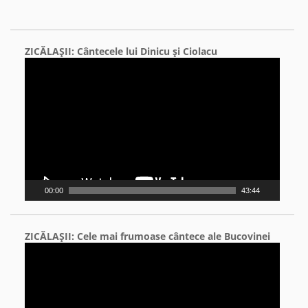
ZICĂLAŞII: Cântecele lui Dinicu şi Ciolacu
Video
Player
00:00
43:44
ZICĂLAŞII: Cele mai frumoase cântece ale Bucovinei
Video
Player