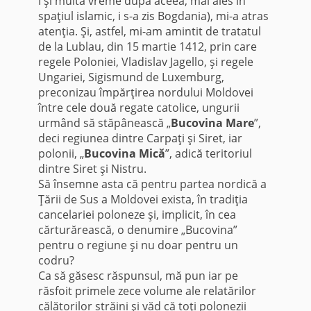
I şi multă vreme după aceea, mai ales în
spaţiul islamic, i s-a zis Bogdania), mi-a atras
atenţia. Şi, astfel, mi-am amintit de tratatul
de la Lublau, din 15 martie 1412, prin care
regele Poloniei, Vladislav Jagello, şi regele
Ungariei, Sigismund de Luxemburg,
preconizau împărţirea nordului Moldovei
între cele două regate catolice, ungurii
urmând să stăpânească „
Bucovina Mare
”,
deci regiunea dintre Carpaţi şi Siret, iar
polonii, „
Bucovina Mică
”, adică teritoriul
dintre Siret şi Nistru.
Să însemne asta că pentru partea nordică a
Ţării de Sus a Moldovei exista, în tradiţia
cancelariei poloneze şi, implicit, în cea
cărturărească, o denumire „Bucovina”
pentru o regiune şi nu doar pentru un
codru?
Ca să găsesc răspunsul, mă pun iar pe
răsfoit primele zece volume ale relatărilor
călătorilor străini şi văd că toţi polonezii