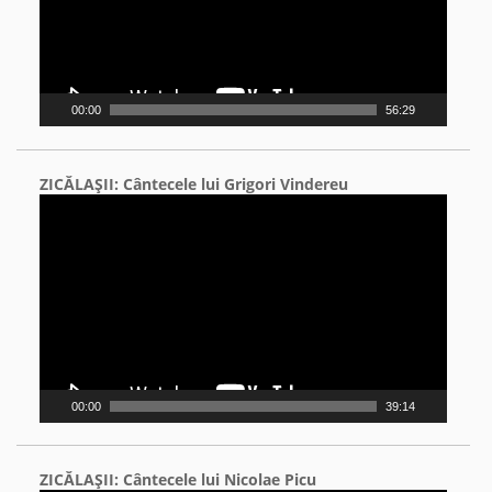
00:00
56:29
ZICĂLAŞII: Cântecele lui Grigori Vindereu
Video
Player
00:00
39:14
ZICĂLAŞII: Cântecele lui Nicolae Picu