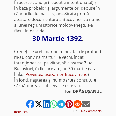
În aceste condiţii (repetiţie intenţionată!) şi
în baza probelor şi argumentelor, depuse în
rândurile de mai sus, adevărata primă
atestare documentară a Bucovinei, ca nume
al unei regiuni istorice moldoveneşti, s-a
făcut în data de
30 Martie 1392
.
Credeţi ce vreţi, dar pe mine atât de profund
m-au convins mărturiile vechi, încât
intenţionez ca, pe viitor, să cinstesc Ziua
Bucovinei, în fiecare am, pe 30 martie (vezi si
linkul
Povestea asezarilor Bucovinene
)
În fond, naşterea şi nu moartea constituie
sărbătoarea a tot ceea ce este viu.
Ion DRĂGUŞANUL
2
Jun
No Comments
Jurnalism