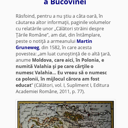
a Bucovinei
Răsfoind, pentru a nu ştiu a câta oară, în
căutarea altor informaţii, paginile volumelor
cu relatările unor „Călători străini despre
Ţările Române”, am dat, din întâmplare,
peste o notiţă a armeanului
Martin
Gruneweg
, din 1582, în care acesta
povestea: „am luat cunoştinţă de o altă ţară,
anume
Moldova, care aici, în Polonia, e
numită Valahia şi pe care cărţile o
numesc Valahia… Eu vreau să o numesc
ca polonii, în mijlocul cărora am fost
educat
” (Călători, vol. I, Supliment I, Editura
Academiei Române, 2011, p. 77).