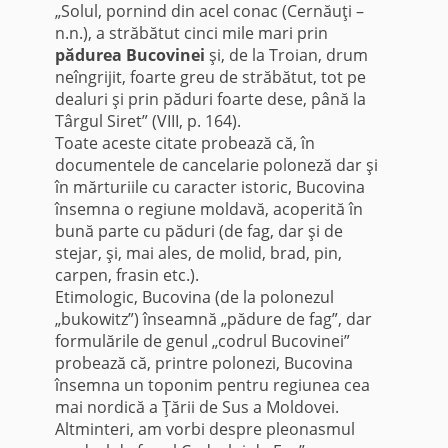
„Solul, pornind din acel conac (Cernăuţi –
n.n.), a străbătut cinci mile mari prin
pădurea Bucovinei
şi, de la Troian, drum
neîngrijit, foarte greu de străbătut, tot pe
dealuri şi prin păduri foarte dese, până la
Târgul Siret” (VIII, p. 164).
Toate aceste citate probează că, în
documentele de cancelarie poloneză dar şi
în mărturiile cu caracter istoric, Bucovina
însemna o regiune moldavă, acoperită în
bună parte cu păduri (de fag, dar şi de
stejar, şi, mai ales, de molid, brad, pin,
carpen, frasin etc.).
Etimologic, Bucovina (de la polonezul
„bukowitz”) înseamnă „pădure de fag”, dar
formulările de genul „codrul Bucovinei”
probează că, printre polonezi, Bucovina
însemna un toponim pentru regiunea cea
mai nordică a Ţării de Sus a Moldovei.
Altminteri, am vorbi despre pleonasmul