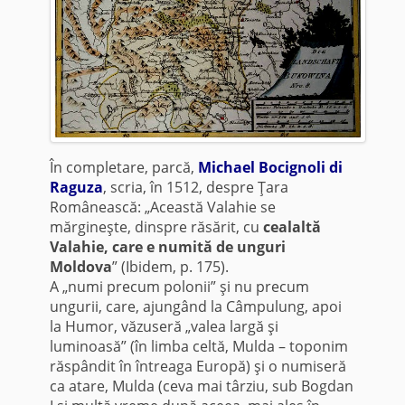
În completare, parcă,
Michael Bocignoli di
Raguza
, scria, în 1512, despre Ţara
Românească: „Această Valahie se
mărgineşte, dinspre răsărit, cu
cealaltă
Valahie, care e numită de unguri
Moldova
” (Ibidem, p. 175).
A „numi precum polonii” şi nu precum
ungurii, care, ajungând la Câmpulung, apoi
la Humor, văzuseră „valea largă şi
luminoasă” (în limba celtă, Mulda – toponim
răspândit în întreaga Europă) şi o numiseră
ca atare, Mulda (ceva mai târziu, sub Bogdan