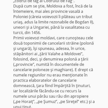
„codrul de fag al Codrului de Fag”.
După cum se ştie, Moldova a fost, încă de la
întemeiere, mai ales provincie vasală a
Poloniei (căreia voievozii îi plăteau un tribut
uriaş, adus la limite rezonabile de Bogdan II),
uneori şi a Ungariei, până la vasalitatea cu
turcii, din 1456.
Primii voievozi moldavi, care cunoşteau cele
două toponimii de cancelarii străine (polonă
şi ungară), îşi spuneau, adesea, în urice,
stăpânitori ai „ţării Valahe a Moldovei”,
folosind, deci, şi denumirea polonă a ţării
(„provincie”, numită în documentele de
cancelarie poloneze şi maghiare). E drept că
numele regiunilor nu erau menţionate în
practica elaboratelor de cancelarie
domnească, ţara fiind împărţită în ţinuturi,
iar localizările făcându-se cu recurs la
numele unui pârâu sau râu din apropiere
(„pe Horaiţ”, „pe Şumuz”, „pe Sireţel” etc.) şi a
unui ţinut.