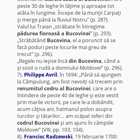
peste 30 de leghe în lăţime şi aproape tot
atâta în lungime. Începe de la munţii Carpaţi
şi merge până la fluviul Nistru” (p. 287).
Valul lui Traian „străbate în întregime
pădurea fioroasă a Bucovinei
” (p. 293).
„Străbătând
Bucovina
, el a poruncit să se
facă poduri peste locurile mai greu de
trecut” (p. 296).
„Regele nu ieşise încă
din Bucovina
, când a
şi sosit o rudă a domnului Moldovei” (p. 296).
7).
Philippe Avril
, în 1694: „Până să ajungem
la Câmpulung, am fost nevoiţi să trecem prin
renumitul codru al Bucovinei
, care are o
întindere de peste 40 de leghe şi este vestit
prin marile victorii, pe care le-a dobândit,
acum câţiva ani, hatmanul polon asupra
turcilor şi tătarilor… am scăpat teferi din
codrul Bucovinei
şi am ajuns în câmpiile
Moldovei” (VIII, pp. 103, 104).
8).
Francisc Radzewski
, 19 februarie 1700: