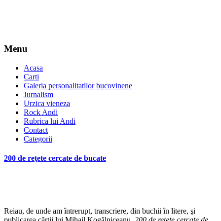
Menu
Acasa
Carti
Galeria personalitatilor bucovinene
Jurnalism
Urzica vieneza
Rock Andi
Rubrica lui Andi
Contact
Categorii
200 de reţete cercate de bucate
*
Reiau, de unde am întrerupt, transcriere, din buchii în litere, şi
publicarea cărţii lui Mihail Kogălniceanu,
200 de reţete cercate de