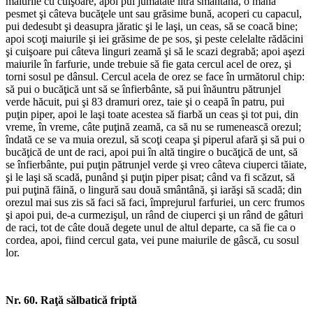
maiurile cu cuişoare, apoi pui jumătate litră smântână, o mână
pesmet şi câteva bucăţele unt sau grăsime bună, acoperi cu capacul,
pui dedesubt şi deasupra jăratic şi le laşi, un ceas, să se coacă bine;
apoi scoţi maiurile şi iei grăsime de pe sos, şi peste celelalte rădăcini
şi cuişoare pui câteva linguri zeamă şi să le scazi degrabă; apoi aşezi
maiurile în farfurie, unde trebuie să fie gata cercul acel de orez, şi
torni sosul pe dânsul. Cercul acela de orez se face în următorul chip:
să pui o bucăţică unt să se înfierbânte, să pui înăuntru pătrunjel
verde hăcuit, pui şi 83 dramuri orez, taie şi o ceapă în patru, pui
puţin piper, apoi le laşi toate acestea să fiarbă un ceas şi tot pui, din
vreme, în vreme, câte puţină zeamă, ca să nu se rumenească orezul;
îndată ce se va muia orezul, să scoţi ceapa şi piperul afară şi să pui o
bucăţică de unt de raci, apoi pui în altă tingire o bucăţică de unt, să
se înfierbânte, pui puţin pătrunjel verde şi vreo câteva ciuperci tăiate,
şi le laşi să scadă, punând şi puţin piper pisat; când va fi scăzut, să
pui puţină făină, o lingură sau două smântână, şi iarăşi să scadă; din
orezul mai sus zis să faci să faci, împrejurul farfuriei, un cerc frumos
şi apoi pui, de-a curmezişul, un rând de ciuperci şi un rând de gâturi
de raci, tot de câte două degete unul de altul departe, ca să fie ca o
cordea, apoi, fiind cercul gata, vei pune maiurile de gâscă, cu sosul
lor.
Nr. 60. Raţă sălbatică friptă