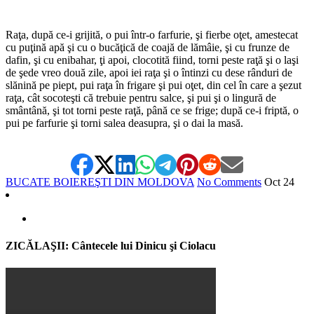
*
Raţa, după ce-i grijită, o pui într-o farfurie, şi fierbe oţet, amestecat
cu puţină apă şi cu o bucăţică de coajă de lămâie, şi cu frunze de
dafin, şi cu enibahar, ţi apoi, clocotită fiind, torni peste raţă şi o laşi
de şede vreo două zile, apoi iei raţa şi o întinzi cu dese rânduri de
slănină pe piept, pui raţa în frigare şi pui oţet, din cel în care a şezut
raţa, cât socoteşti că trebuie pentru salce, şi pui şi o lingură de
smântână, şi tot torni peste raţă, până ce se frige; după ce-i friptă, o
pui pe farfurie şi torni salea deasupra, şi o dai la masă.
BUCATE BOIEREŞTI DIN MOLDOVA
No Comments
Oct
24
ZICĂLAŞII: Cântecele lui Dinicu şi Ciolacu