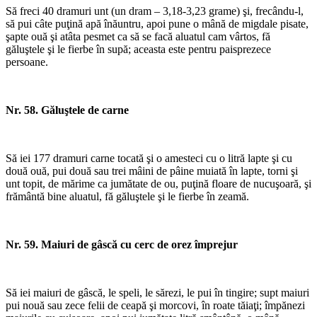
Să freci 40 dramuri unt (un dram – 3,18-3,23 grame) şi, frecându-l,
să pui câte puţină apă înăuntru, apoi pune o mână de migdale pisate,
şapte ouă şi atâta pesmet ca să se facă aluatul cam vârtos, fă
găluştele şi le fierbe în supă; aceasta este pentru paisprezece
persoane.
Nr. 58. Găluştele de carne
*
Să iei 177 dramuri carne tocată şi o amesteci cu o litră lapte şi cu
două ouă, pui două sau trei mâini de pâine muiată în lapte, torni şi
unt topit, de mărime ca jumătate de ou, puţină floare de nucuşoară, şi
frământă bine aluatul, fă găluştele şi le fierbe în zeamă.
Nr. 59. Maiuri de gâscă cu cerc de orez împrejur
*
Să iei maiuri de gâscă, le speli, le sărezi, le pui în tingire; supt maiuri
pui nouă sau zece felii de ceapă şi morcovi, în roate tăiaţi; împănezi