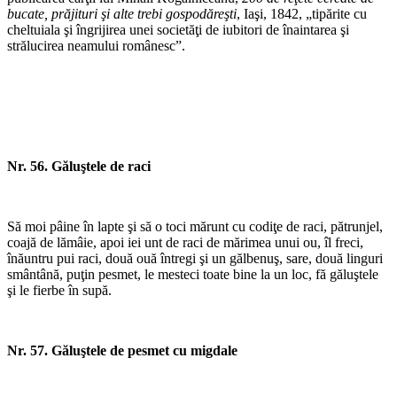
bucate, prăjituri şi alte trebi gospodăreşti
, Iaşi, 1842, „tipărite cu
cheltuiala şi îngrijirea unei societăţi de iubitori de înaintarea şi
strălucirea neamului românesc”.
*
*
Nr. 56. Găluştele de raci
*
Să moi pâine în lapte şi să o toci mărunt cu codiţe de raci, pătrunjel,
coajă de lămâie, apoi iei unt de raci de mărimea unui ou, îl freci,
înăuntru pui raci, două ouă întregi şi un gălbenuş, sare, două linguri
smântână, puţin pesmet, le mesteci toate bine la un loc, fă găluştele
şi le fierbe în supă.
Nr. 57. Găluştele de pesmet cu migdale
*