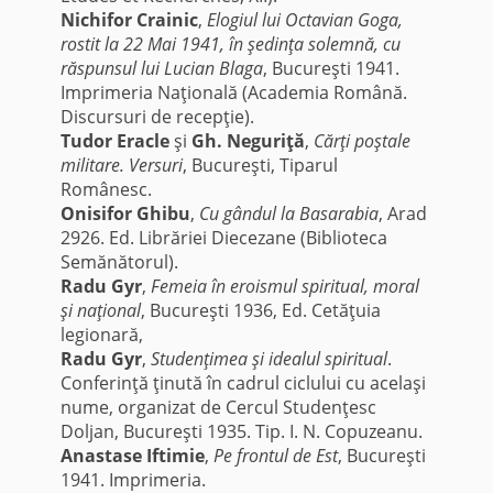
Nichifor Crainic
,
Elogiul lui Octavian Goga,
rostit la 22 Mai 1941, în şedinţa solemnă, cu
răspunsul lui Lucian Blaga
, Bucureşti 1941.
Imprimeria Naţională (Academia Română.
Discursuri de recepţie).
Tudor Eracle
şi
Gh. Neguriţă
,
Cărţi poştale
militare. Versuri
, Bucureşti, Tiparul
Românesc.
Onisifor Ghibu
,
Cu gândul la Basarabia
, Arad
2926. Ed. Librăriei Diecezane (Biblioteca
Semănătorul).
Radu Gyr
,
Femeia în eroismul spiritual, moral
şi naţional
, Bucureşti 1936, Ed. Cetăţuia
legionară,
Radu Gyr
,
Studenţimea şi idealul spiritual
.
Conferinţă ţinută în cadrul ciclului cu acelaşi
nume, organizat de Cercul Studenţesc
Doljan, Bucureşti 1935. Tip. I. N. Copuzeanu.
Anastase Iftimie
,
Pe frontul de Est
, Bucureşti
1941. Imprimeria.