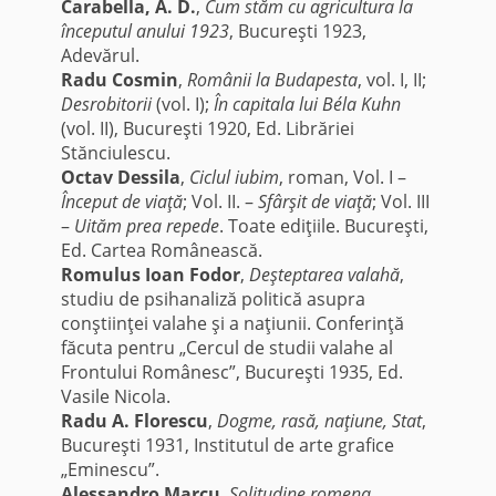
Carabella, A. D.
,
Cum stăm cu agricultura la
începutul anului 1923
, Bucureşti 1923,
Adevărul.
Radu Cosmin
,
Românii la Budapesta
, vol. I, II;
Desrobitorii
(vol. I);
În capitala lui Béla Kuhn
(vol. II), Bucureşti 1920, Ed. Librăriei
Stănciulescu.
Octav Dessila
,
Ciclul iubim
, roman, Vol. I –
Început de viaţă
; Vol. II. –
Sfârşit de viaţă
; Vol. III
–
Uităm prea repede
. Toate ediţiile. Bucureşti,
Ed. Cartea Românească.
Romulus Ioan Fodor
,
Deşteptarea valahă
,
studiu de psihanaliză politică asupra
conştiinţei valahe şi a naţiunii. Conferinţă
făcuta pentru „Cercul de studii valahe al
Frontului Românesc”, Bucureşti 1935, Ed.
Vasile Nicola.
Radu A. Florescu
,
Dogme, rasă, naţiune, Stat
,
Bucureşti 1931, Institutul de arte grafice
„Eminescu”.
Alessandro Marcu
,
Solitudine romena
,