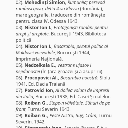
02).
Mehedinţi Simion
,
Rumuniia; perevod
rumânscqovo, dètia 4-vo Klassa
(România),
mare geografie, traducere din româneşte
pentru clasa IV. Odessa 1943.
03).
Nistor Ion I.
,
Protagonişti români pentru
drept şi dreptate
, Bucureşti 1943, Biblioteca
politică.
04).
Nistor Ion I.
,
Basarabia, pivotul politic al
Moldovei voevodale
, Bucureşti 1944,
Imprimeria Naţională.
05).
Nedzelkaia E.
,
Vestrane ujasov i
nejidanostei
(În ţara groazei şi a asupririi).
06).
Procopovici Al.
,
Basarabia noastră
, Sibiu
1941, Ed. Dacia Traiană.
07).
Petrovici Ion
,
Al doilea volum de impresii
din Italia
, Bucureşti 1938, Ed. Casei Şcoalelor.
08).
Roiban G.
,
Stepe-n vâlvătaie. Stihuri de pe
front
, Turnu Severin 1943.
09).
Roiban G.,
Peste Nistru, Bug, Crâm
, Turnu
Severin, 1942.
10).
Sângeorgiu Ioan
,
Aspecte literare
, Sibiu