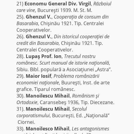
21)
Economu General Div. Virgil
,
Războiul
care vine
, Bucureşti 1939. M. St. M.
25).
Ghenzul V.
,
Cooperaţia de consum din
Basarabia
, Chişinău 1921. Tip. Centralei
Cooperativelor.
26).
Ghenzul V.
,
Din istoricul cooperaţiei de
credit din Basarabia
, Chişinău 1921. Tip.
Centralei Cooperativelor.
28).
Lupaş Prof. Ion
,
Trecutul nostru
românesc. Scurt manual de istorie naţională
,
Sibiu. Bibl. populară a Asociaţiunei „Astra”.
29).
Maior Iosif
,
Problema românizării
economiei naţionale
, Buureşti, Inst. de arte
grafice. Tiparul românesc.
30).
Manoilescu Mihail
,
Românism şi
Ortodoxie
, Caransebeş 1936, Tip. Diecezane.
31).
Manoilescu Mihail
,
Secolul
corporatismului
, Bucureşti, Ed. „Naţională”
Ciornei.
33).
Manoilesco Mihail
,
Les antagonismes