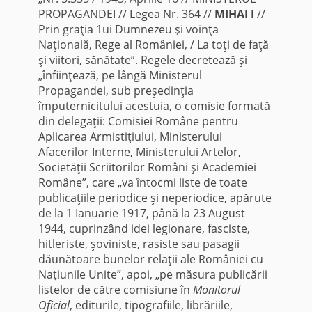
PROPAGANDEI // Legea Nr. 364 //
MIHAI I
//
Prin graţia 1ui Dumnezeu şi voinţa
Naţională, Rege al României, / La toţi de faţă
şi viitori, sănătate”. Regele decretează şi
„înfiinţează, pe lângă Ministerul
Propagandei, sub preşedinţia
împuternicitului acestuia, o comisie formată
din delegaţii: Comisiei Române pentru
Aplicarea Armistiţiului, Ministerului
Afacerilor Interne, Ministerului Artelor,
Societăţii Scriitorilor Români şi Academiei
Române”, care „va întocmi liste de toate
publicaţiile periodice şi neperiodice, apărute
de la 1 Ianuarie 1917, până la 23 August
1944, cuprinzând idei legionare, fasciste,
hitleriste, şoviniste, rasiste sau pasagii
dăunătoare bunelor relaţii ale României cu
Naţiunile Unite”, apoi, „pe măsura publicării
listelor de către comisiune în
Monitorul
Oficial
, editurile, tipografiile, librăriile,