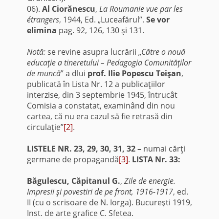
06).
Al Ciorănescu
,
La Roumanie vue par les
étrangers
, 1944, Ed. „Luceafărul”.
Se vor
elimina
pag. 92, 126, 130 şi 131.
Notă:
se revine asupra lucrării „
Către o nouă
educaţie a tineretului – Pedagogia Comunităţilor
de muncă
” a dlui
prof. Ilie Popescu Teişan
,
publicată în Lista Nr. 12 a publicaţiilor
interzise, din 3 septembrie 1945, întrucât
Comisia a constatat, examinând din nou
cartea, că nu era cazul să fie retrasă din
circulaţie”
[2]
.
LISTELE NR. 23, 29, 30, 31, 32 –
numai cărţi
germane de propagandă
[3]
.
LISTA Nr. 33:
Băgulescu, Căpitanul G.
,
Zile de energie.
Impresii şi povestiri de pe front, 1916-1917
, ed.
II (cu o scrisoare de N. Iorga). Bucureşti 1919,
Inst. de arte grafice C. Sfetea.