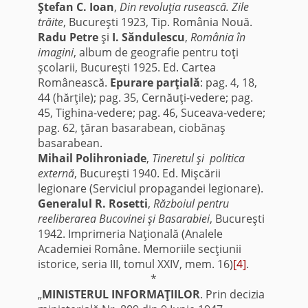
Ştefan C. Ioan
,
Din revoluţia rusească. Zile
trăite
, Bucureşti 1923, Tip. România Nouă.
Radu Petre
şi
I. Săndulescu
,
România în
imagini
, album de geografie pentru toţi
şcolarii, Bucureşti 1925. Ed. Cartea
Românească.
Epurare parţială
: pag. 4, 18,
44 (hărţile); pag. 35, Cernăuţi-vedere; pag.
45, Tighina-vedere; pag. 46, Suceava-vedere;
pag. 62, ţăran basarabean, ciobănaş
basarabean.
Mihail Polihroniade
,
Tineretul şi politica
externă
, Bucureşti 1940. Ed. Mişcării
legionare (Serviciul propagandei legionare).
Generalul R. Rosetti
,
Războiul pentru
reeliberarea Bucovinei şi Basarabiei
, Bucureşti
1942. Imprimeria Naţională (Analele
Academiei Române. Memoriile secţiunii
istorice, seria III, tomul XXIV, mem. 16)
[4]
.
*
„
MINISTERUL INFORMAŢIILOR
. Prin decizia