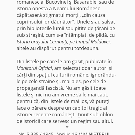
românesc al Bucovinei şi Basarabiei sau de
istoria onestă a Neamului Românesc
căpătaseră stigmatul morţii, „din cauza
cuprinsului lor dăunător”. Unele s-au salvat
prin bibliotecile lumii sau pitite de ţărani pe
sub streşini, cum s-a întâmplat, de pildă, cu
Istoria oraşului Cernăuţi, pe timpul Moldovei
,
altele au dispărut pentru totdeauna.
Din listele pe care le-am găsit, publicate în
Monitorul Oficial
, am selectat doar autori şi
cărţi din spaţiul culturii române, ignorându-
le pe cele străine şi, mai ales, pe cele de
propagandă fascistă. Nu am găsit toate
listele şi nici nu am vreme să le mai caut,
pentru că, din listele de mai jos, vă puteţi
face o părere despre un capitol tragic al
istoriei recente româneşti, ţinut sub oblon
de istoricii care servesc un regim sau altul.
*
„Nr. 5.335 / 1945, Aprilie 16 // MINISTERUL