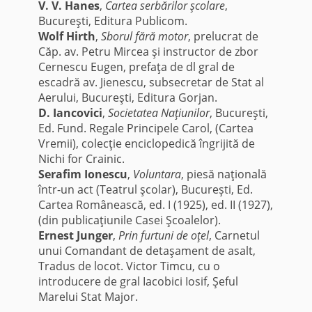
V. V. Hanes
,
Cartea serbărilor şcolare
,
Bucureşti, Editura Publicom.
Wolf Hirth
,
Sborul fără motor
, prelucrat de
Căp. av. Petru Mircea şi instructor de zbor
Cernescu Eugen, prefaţa de dl gral de
escadră av. Jienescu, subsecretar de Stat al
Aerului, Bucureşti, Editura Gorjan.
D. Iancovici
,
Societatea Naţiunilor
, Bucureşti,
Ed. Fund. Regale Principele Carol, (Cartea
Vremii), colecţie enciclopedică îngrijită de
Nichi for Crainic.
Serafim Ionescu
,
Voluntara
, piesă naţională
într-un act (Teatrul şcolar), Bucureşti, Ed.
Cartea Românească, ed. I (1925), ed. II (1927),
(din publicaţiunile Casei Şcoalelor).
Ernest Junger
,
Prin furtuni de oţel
, Carnetul
unui Comandant de detaşament de asalt,
Tradus de locot. Victor Timcu, cu o
introducere de gral Iacobici Iosif, Şeful
Marelui Stat Major.