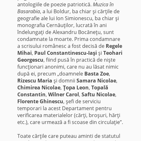
antologiile de poezie patriotică.
Muzica în
Basarabia
, a lui Boldur, ba chiar şi cărţile de
geografie ale lui Ion Simionescu, ba chiar şi
monografia Cernăuţilor, lucrată în ani
îndelungaţi de Alexandru Bocăneţu, sunt
condamnate la moarte. Prima condamnare
a scrisului românesc a fost decisă de
Regele
Mihai
,
Paul Constantinescu-Iaşi
şi
Teohari
Georgescu
, fiind pusă în practică de nişte
funcţionari anonimi, care nu au lăsat nimic
după ei, precum „doamnele
Basta Zoe
,
Rizescu Maria
şi domnii
Samara Nicolae
,
Chimirea Nicolae
,
Ţopa Leon
,
Topală
Constantin
,
Wilner Carol
,
Saftu Nicolae
,
Florente Ghinescu
, şefi de serviciu
temporari la acest Departament pentru
verificarea materialelor (cărţi, broşuri, hărţi
etc.), care urmează a fi scoase din circulaţie”.
Toate cărţile care puteau aminti de statutul