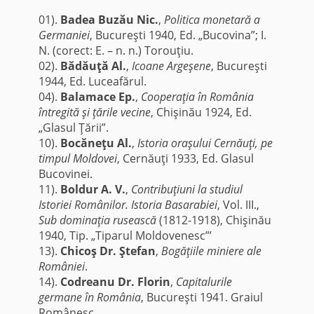
01).
Badea Buzău Nic.
,
Politica monetară a
Germaniei
, Bucureşti 1940, Ed. „Bucovina”; I.
N. (corect: E. – n. n.) Torouţiu.
02).
Bădăuţă Al.
,
Icoane Argeşene
, Bucureşti
1944, Ed. Luceafărul.
04).
Balamace Ep.
,
Cooperaţia în România
întregită şi ţările vecine
, Chişinău 1924, Ed.
„Glasul Ţării”.
10).
Bocăneţu Al.
,
Istoria oraşului Cernăuţi, pe
timpul Moldovei
, Cernăuţi 1933, Ed. Glasul
Bucovinei.
11).
Boldur A. V.
,
Contribuţiuni la studiul
Istoriei Românilor. Istoria Basarabiei
, Vol. III.,
Sub dominaţia rusească
(1812-1918), Chişinău
1940, Tip. „Tiparul Moldovenesc”’
13).
Chicoş Dr. Ştefan
,
Bogăţiile miniere ale
României
.
14).
Codreanu Dr. Florin
,
Capitalurile
germane în România
, Bucureşti 1941. Graiul
Românesc.