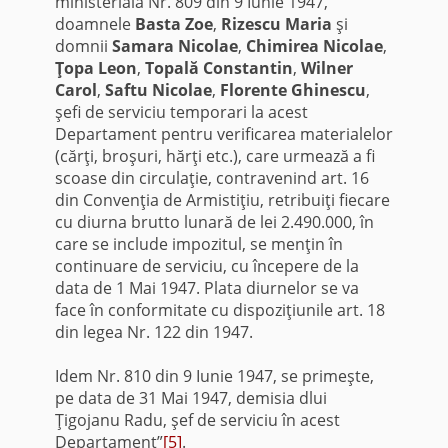
ministerială Nr. 809 din 9 Iunie 1947,
doamnele
Basta Zoe
,
Rizescu Maria
şi
domnii
Samara Nicolae
,
Chimirea Nicolae
,
Ţopa Leon
,
Topală Constantin
,
Wilner
Carol
,
Saftu Nicolae
,
Florente Ghinescu
,
şefi de serviciu temporari la acest
Departament pentru verificarea materialelor
(cărţi, broşuri, hărţi etc.), care urmează a fi
scoase din circulaţie, contravenind art. 16
din Convenţia de Armistiţiu, retribuiţi fiecare
cu diurna brutto lunară de lei 2.490.000, în
care se include impozitul, se menţin în
continuare de serviciu, cu începere de la
data de 1 Mai 1947. Plata diurnelor se va
face în conformitate cu dispoziţiunile art. 18
din legea Nr. 122 din 1947.
Idem Nr. 810 din 9 Iunie 1947, se primeşte,
pe data de 31 Mai 1947, demisia dlui
Ţigojanu Radu, şef de serviciu în acest
Departament”
[5]
.