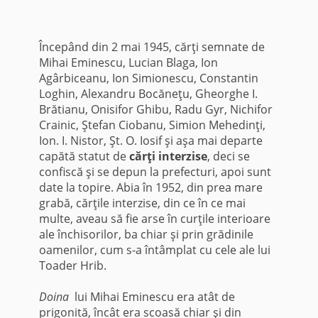
Începând din 2 mai 1945, cărţi semnate de
Mihai Eminescu, Lucian Blaga, Ion
Agârbiceanu, Ion Simionescu, Constantin
Loghin, Alexandru Bocăneţu, Gheorghe I.
Brătianu, Onisifor Ghibu, Radu Gyr, Nichifor
Crainic, Ştefan Ciobanu, Simion Mehedinţi,
Ion. I. Nistor, Şt. O. Iosif şi aşa mai departe
capătă statut de
cărţi interzise
, deci se
confiscă şi se depun la prefecturi, apoi sunt
date la topire. Abia în 1952, din prea mare
grabă, cărţile interzise, din ce în ce mai
multe, aveau să fie arse în curţile interioare
ale închisorilor, ba chiar şi prin grădinile
oamenilor, cum s-a întâmplat cu cele ale lui
Toader Hrib.
Doina
lui Mihai Eminescu era atât de
prigonită, încât era scoasă chiar şi din