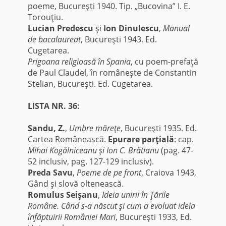
poeme, Bucureşti 1940. Tip. „Bucovina” I. E.
Torouţiu.
Lucian Predescu
şi
Ion Dinulescu
,
Manual
de bacalaureat
, Bucureşti 1943. Ed.
Cugetarea.
Prigoana religioasă în Spania
, cu poem-prefaţă
de Paul Claudel, în româneşte de Constantin
Stelian, Bucureşti. Ed. Cugetarea.
LISTA NR. 36:
Sandu, Z.
,
Umbre măreţe
, Bucureşti 1935. Ed.
Cartea Românească.
Epurare parţială
: cap.
Mihai Kogălniceanu şi Ion C. Brătianu
(pag. 47-
52 inclusiv, pag. 127-129 inclusiv).
Preda Savu
,
Poeme de pe front
, Craiova 1943,
Gând şi slovă oltenească.
Romulus Seişanu
,
Ideia unirii în Ţările
Române. Când s-a născut şi cum a evoluat ideia
înfăptuirii României Mari
, Bucureşti 1933, Ed.