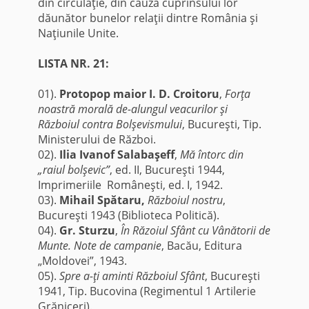
din circulaţie, din cauza cuprinsului lor
dăunător bunelor relaţii dintre România şi
Naţiunile Unite.
LISTA NR. 21:
01).
Protopop maior I. D. Croitoru
,
Forţa
noastră morală de-alungul veacurilor şi
Războiul contra Bolşevismului
, Bucureşti, Tip.
Ministerului de Război.
02).
Ilia Ivanof Salabaşeff
,
Mă întorc din
„raiul bolşevic”
, ed. II, Bucureşti 1944,
Imprimeriile Româneşti, ed. I, 1942.
03).
Mihail Spătaru,
Războiul nostru
,
Bucureşti 1943 (Biblioteca Politică).
04).
Gr. Sturzu
,
În Răzoiul Sfânt cu Vânătorii de
Munte. Note de campanie
, Bacău, Editura
„Moldovei”, 1943.
05).
Spre a-ţi aminti Războiul Sfânt
, Bucureşti
1941, Tip. Bucovina (Regimentul 1 Artilerie
Grăniceri).