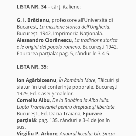
LISTA NR. 34
– cărţi italiene:
G. I. Brătianu
, professore all’Università di
Bucarest,
La missione storica dell’Ungheria
,
Bucureşti 1942, Imprimeria Naţională.
Alessandro Ciorănescu
,
La tradizione storica
e le origini del popolo romeno
, Bucureşti 1942.
Epurarea parţială: pag. 5, rândurile 3-4-5.
LISTA NR. 35:
Ion Agârbiceanu
,
În România Mare
, Tâlcuiri şi
sfaturi în trei conferinţe poporale, Bucureşti
1929, Ed. Casei Şcoalelor.
Corneliu Albu
,
De la Bobâlna la Alba Iulia.
Lupta Transilvaniei pentru dreptate şi libertate
,
Bucureşti, Ed. Dacia Traiană,
Epurare
parţială
: pag. 135, rândurile 3-4 de jos în
sus.
Virgiliu P. Arbore
,
Anuarul liceului Gh. Şincai