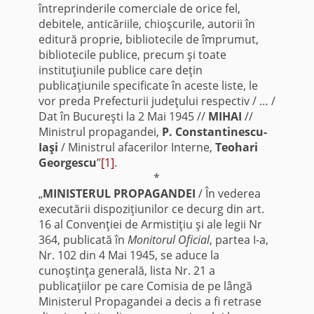
întreprinderile comerciale de orice fel,
debitele, anticăriile, chioşcurile, autorii în
editură proprie, bibliotecile de împrumut,
bibliotecile publice, precum şi toate
instituţiunile publice care deţin
publicaţiunile specificate în aceste liste, le
vor preda Prefecturii judeţului respectiv / … /
Dat în Bucureşti la 2 Mai 1945 //
MIHAI
//
Ministrul propagandei,
P. Constantinescu-
Iaşi
/ Ministrul afacerilor Interne,
Teohari
Georgescu
”
[1]
.
*
„
MINISTERUL PROPAGANDEI
/ În vederea
executării dispoziţiunilor ce decurg din art.
16 al Convenţiei de Armistiţiu şi ale legii Nr
364, publicată în
Monitorul Oficial
, partea I-a,
Nr. 102 din 4 Mai 1945, se aduce la
cunoştinţa generală, lista Nr. 21 a
publicaţiilor pe care Comisia de pe lângă
Ministerul Propagandei a decis a fi retrase