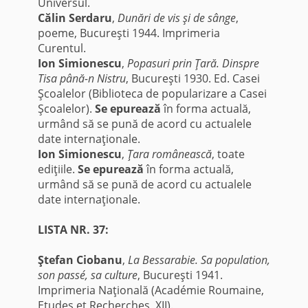
Universul.
Călin Serdaru
,
Dunări de vis şi de sânge
,
poeme, Bucureşti 1944. Imprimeria
Curentul.
Ion Simionescu
,
Popasuri prin Ţară. Dinspre
Tisa până-n Nistru
, Bucureşti 1930. Ed. Casei
Şcoalelor (Biblioteca de popularizare a Casei
Şcoalelor).
Se epurează
în forma actuală,
urmând să se pună de acord cu actualele
date internaţionale.
Ion Simionescu
,
Ţara românească
, toate
ediţiile.
Se epurează
în forma actuală,
urmând să se pună de acord cu actualele
date internaţionale.
LISTA NR. 37:
Ştefan Ciobanu
,
La Bessarabie. Sa population,
son passé, sa culture
, Bucureşti 1941.
Imprimeria Naţională (Académie Roumaine,
Etudes et Recherches, XII).