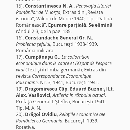
15).
Constantinescu N. A.
,
Renovaţia Istoriei
Românilor de N. Iorga
, Extras din „Revista
istorică”, Vălenii de Munte 1940, Tip. „Datină
Românească”.
Epurare parţială
.
Se elimin
ă
rândul 2-3, de la pag. 185.
16).
Constandache General Gr. N.
,
Problema şefului
, Bucureşti 1938-1939.
România militară.
17).
Cumpănaşu G.
,
La colloration
economique dans le cadre et l’ésprit de l’espace
vital
(Text şi în limba germană); Extras din
revista
Correspondance Economique
Rou.maine
, Nr. 3, 1941, Bucureşti 1941.
19).
Dragomirescu Căp. Eduard Buzne
şi
Lt.
Alex. Vasilovici
,
Artileria în războiul actual
,
Prefaţă General I. Şteflea, Bucureşti 1941.
Tip. M. A. N.
20).
Drăgoi Ovidiu
,
Relaţiile economice ale
României cu Germania
, Bucureşti 1939.
Rotativa.