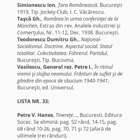
Simionescu Ion
,
Ţara Românească
, Bucureşti
1919, Tip. Jockey-Club, I. C. Văcărescu.
Taşcă Gh.
,
România în urma conferinţei de la
München
, Extras din rev. Analele industriei şi
Comerţului, Nr. 11-12, Dec. 1938. Bucureşti.
Teodorescu Dumitru Gh.
,
Naţional-
Socialismul. Doctrine. Aspectul social. Statul
totalitar. Colectivitatea. Führerul. Partidul
,
Bucureşti, Tip. Bucovina.
Vasilescu, General rez. Petre I.
,
În ritmul
vremii şi slujba neamului. Frânturi de suflet şi de
gândire din epoca de sbucium 1940-1941
,
Bucureşti, ed. Universul.
LISTA NR. 33:
Petre V. Hanes
,
Tinereţe
…, Bucuresti, Editura
Socec. Se elimină: pag. 52 rând, 14-15, pag.
68 rând 10-26, pag. 70, 71 şi 72 (afară de
ultimele trei rânduri).