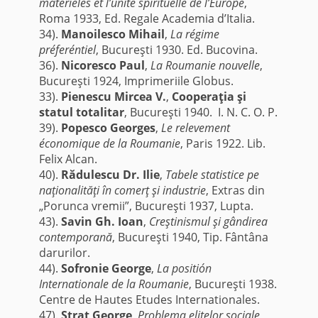
matérieles et l’unité spirituelle de l’Europe
,
Roma 1933, Ed. Regale Academia d’Italia.
34).
Manoilesco Mihail
,
La régime
préferéntiel
, Bucureşti 1930. Ed. Bucovina.
36).
Nicoresco Paul
,
La Roumanie nouvelle
,
Bucureşti 1924, Imprimeriile Globus.
33).
Pienescu Mircea V.
,
Cooperaţia şi
statul totalitar
, Bucureşti 1940. I. N. C. O. P.
39).
Popesco Georges
,
Le relevement
économique de la Roumanie
, Paris 1922. Lib.
Felix Alcan.
40).
Rădulescu Dr. Ilie
,
Tabele statistice pe
naţionalităţi în comerţ şi industrie
, Extras din
„Porunca vremii”, Bucureşti 1937, Lupta.
43).
Savin Gh. Ioan
,
Creştinismul şi gândirea
contemporană
, Bucureşti 1940, Tip. Fântâna
darurilor.
44).
Sofronie George
,
La positión
Internationale de la Roumanie
, Bucureşti 1938.
Centre de Hautes Etudes Internationales.
47).
Strat George
,
Problema elitelor sociale