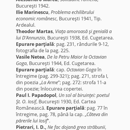
Bucureşti 1942.
Ilie Marinescu
,
Problema echilibrului
economic românesc
, Bucureşti 1941, Tip.
Ardealul.
Theodor Martas
,
Viaţa amoroasă şi genială a
lui D’Annunzio
, Bucureşti 1938, Ed. Cugetarea.
Epurare parţială
: pag. 231, rândurile 9-12,
fotografia de la pag. 225.
Vasile Netea
,
De la Petru Maior la Octavian
Goga
, Bucureşti 1944, Ed. Cugetarea.
Epurare parţială
: cap.
Octavian Goga
în
întregime (pag. 299-321); pag. 271, strofa I,
din poezia „
La Arme
”; pag. 272: strofa 11-a
din poezie; înlocuirea copertei.
Paul I. Papadopol
,
Un sol al biruinţei: poetul
Şt. O. Iosif
, Bucureşti 1930, Ed. Cartea
Românească.
Epurare parţială
: pag. 77 în
întregime, pag. 78, până la cap. „
Câteva din
părerile lui Iosif
”.
Pietrari, I. D.,
Ne fac dojană grea străbunii
,