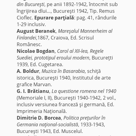
din Bucureşti
, pe anii 1892-1942, întocmit sub
îngrijirea dlui…, Bucureşti 1942, Tip. Remus
Cioflec.
Epurare parţială
: pag. 41, rândurile
1-29 inclusiv.
August Beranek
,
Mareşalul Mannerheim al
Finlandei
,1867, Craiova, Ed. Scrisul
Românesc.
Nicolae Bogdan
,
Carol al XII-lea, Regele
Suediei, prototipul eroului modern
, Bucureţti
1939, Ed. Cugetarea.
A. Boldur
,
Muzica în Basarabia
, schiţă
istorica, Bucureşti 1940, Institutul de arte
grafice Marvan.
G. I. Brătianu
,
La questione romena nel 1940
(Memoriale I, II), Bucureşti 1940-1942, 2 vol.,
inclusiv versiunea franceză şi germană, Ed.
Imprimeria Naţională.
Dimitrie D. Borcea
,
Politica preţurilor în
Germania naţional-socialistă
, 1933-1943,
Bucureşti 1943, Ed. Muscelul.