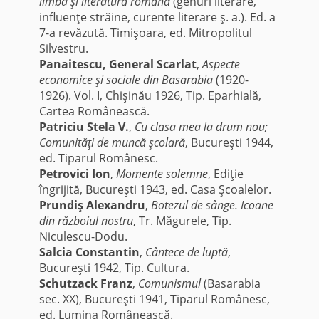
limbă şi literatură română
(genuri literare,
influenţe străine, curente literare ş. a.). Ed. a
7-a revăzută. Timişoara, ed. Mitropolitul
Silvestru.
Panaitescu, General Scarlat
,
Aspecte
economice şi sociale din Basarabia
(1920-
1926). Vol. I, Chişinău 1926, Tip. Eparhială,
Cartea Românească.
Patriciu Stela V.
,
Cu clasa mea la drum nou;
Comunităţi de muncă şcolară
, Bucureşti 1944,
ed. Tiparul Românesc.
Petrovici Ion
,
Momente solemne
, Ediţie
îngrijită, Bucureşti 1943, ed. Casa Şcoalelor.
Prundiş Alexandru
,
Botezul de sânge. Icoane
din războiul nostru
, Tr. Măgurele, Tip.
Niculescu-Dodu.
Salcia Constantin
,
Cântece de luptă
,
Bucureşti 1942, Tip. Cultura.
Schutzack Franz
,
Comunismul
(Basarabia
sec. XX), Bucureşti 1941, Tiparul Românesc,
ed. Lumina Românească.