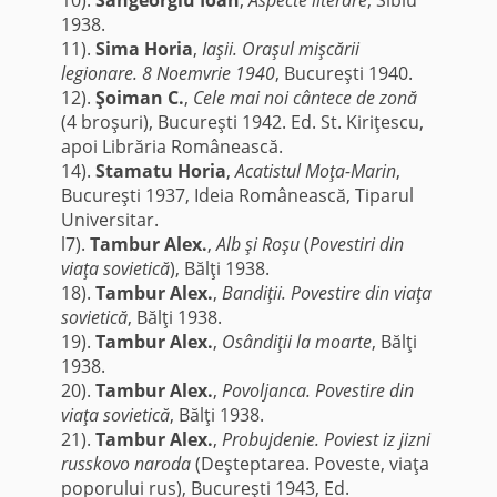
1938.
11).
Sima Horia
,
Iaşii. Oraşul mişcării
legionare. 8 Noemvrie 1940
, Bucureşti 1940.
12).
Şoiman C.
,
Cele mai noi cântece de zonă
(4 broşuri), Bucureşti 1942. Ed. St. Kiriţescu,
apoi Librăria Românească.
14).
Stamatu Horia
,
Acatistul Moţa-Marin
,
Bucureşti 1937, Ideia Românească, Tiparul
Universitar.
l7).
Tambur Alex.
,
Alb şi Roşu
(
Povestiri din
viaţa sovietică
), Bălţi 1938.
18).
Tambur Alex.
,
Bandiţii. Povestire din viaţa
sovietică
, Bălţi 1938.
19).
Tambur Alex.
,
Osândiţii la moarte
, Bălţi
1938.
20).
Tambur Alex.
,
Povoljanca. Povestire din
viaţa sovietică
, Bălţi 1938.
21).
Tambur Alex.
,
Probujdenie. Poviest iz jizni
russkovo naroda
(Deşteptarea. Poveste, viaţa
poporului rus), Bucureşti 1943, Ed.