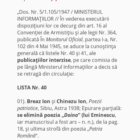
„Dos. Nr. 5/1.105/1947 / MINISTERUL
INFORMAŢIILOR // În vederea executării
dispoziţiuni lor ce decurg din art. 16 al
Convenţiei de Armistiţiu şi ale legii Nr. 364,
publicată În
Monitorul Oficial
, partea I-a, Nr.
102 din 4 Mai 1945, se aduce la cunoştinţa
generală că listele Nr. 40 şi 41, ale
publicaţiilor interzise
, pe care comisia de
pe lângă Ministerul Informaţiilor a decis să
se retragă din circulaţie:
LISTA Nr. 40
01).
Breaz Ion
şi
Chinezu Ion
,
Poezii
patriotice
, Sibiu, Astra 1938; Epurare parţială:
se elimină poezia „
Doina
” (lui Eminescu
,
iar manuscrisul a fost ars – n. n.), de la pag.
18, şi ultima strofă din poezia „
Patria
Română
”.