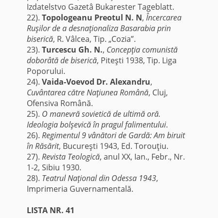
Izdatelstvo Gazetâ Bukarester Tageblatt.
22).
Topologeanu Preotul N. N
,
Încercarea
Ruşilor de a desnaţionaliza Basarabia prin
biserică
, R. Vâlcea, Tip. „Cozia”.
23).
Turcescu Gh. N.
,
Concepţia comunistă
doborâtă de biserică
, Piteşti 1938, Tip. Liga
Poporului.
24).
Vaida-Voevod Dr. Alexandru
,
Cuvântarea către Naţiunea Română
, Cluj,
Ofensiva Română.
25).
O manevră sovietică de ultimă oră.
Ideologia bolşevică în pragul falimentului
.
26).
Regimentul 9 vânători de Gardă: Am biruit
în Răsărit
, Bucureşti 1943, Ed. Torouţiu.
27).
Revista Teologică
, anul XX, Ian., Febr., Nr.
1-2, Sibiu 1930.
28).
Teatrul Naţional din Odessa 1943
,
Imprimeria Guvernamentală.
LISTA NR. 41