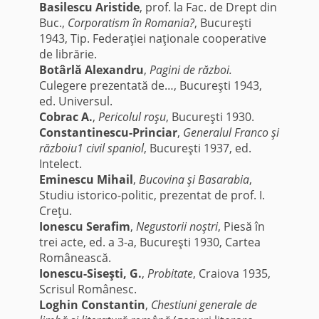
Basilescu Aristide
, prof. la Fac. de Drept din
Buc.,
Corporatism în Romania?
, Bucureşti
1943, Tip. Federaţiei naţionale cooperative
de librărie.
Botârlă Alexandru
,
Pagini de război.
Culegere prezentată de…, Bucureşti 1943,
ed. Universul.
Cobrac A.
,
Pericolul roşu
, Bucureşti 1930.
Constantinescu-Princiar
,
Generalul Franco şi
războiu1 civil spaniol
, Bucureşti 1937, ed.
Intelect.
Eminescu Mihail
,
Bucovina şi Basarabia
,
Studiu istorico-politic, prezentat de prof. I.
Creţu.
Ionescu Serafim
,
Negustorii noştri
, Piesă în
trei acte, ed. a 3-a, Bucureşti 1930, Cartea
Românească.
Ionescu-Siseşti, G.
,
Probitate
, Craiova 1935,
Scrisul Românesc.
Loghin Constantin
,
Chestiuni generale de