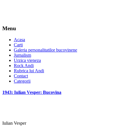
Menu
Acasa
Carti
Galeria personalitatilor bucovinene
Jurnalism
Urzica vieneza
Rock Andi
Rubrica lui Andi
Contact
Categorii
1943: Iulian Vesper: Bucovina
Iulian Vesper