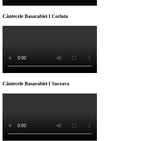
Cântecele Basarabiei I Corlata
Cântecele Basarabiei I Suceava