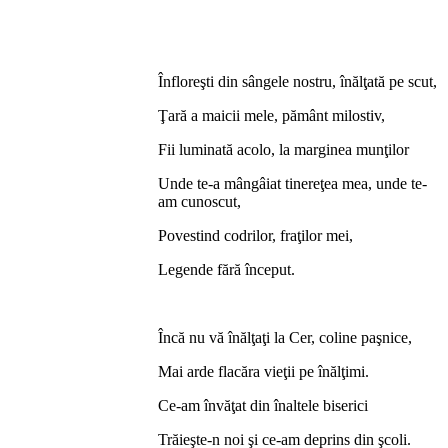
Înfloreşti din sângele nostru, înălţată pe scut,
Ţară a maicii mele, pământ milostiv,
Fii luminată acolo, la marginea munţilor
Unde te-a mângâiat tinereţea mea, unde te-
am cunoscut,
Povestind codrilor, fraţilor mei,
Legende fără început.
Încă nu vă înălţaţi la Cer, coline paşnice,
Mai arde flacăra vieţii pe înălţimi.
Ce-am învăţat din înaltele biserici
Trăieşte-n noi şi ce-am deprins din şcoli.