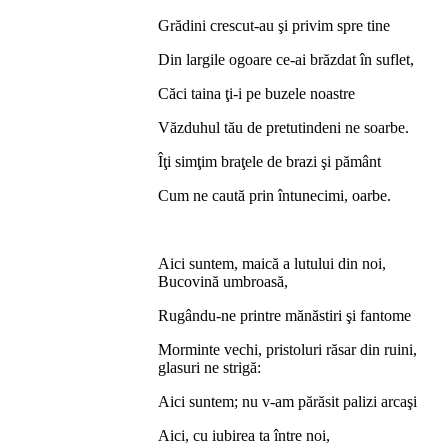
Grădini crescut-au şi privim spre tine
Din largile ogoare ce-ai brăzdat în suflet,
Căci taina ţi-i pe buzele noastre
Văzduhul tău de pretutindeni ne soarbe.
Îţi simţim braţele de brazi şi pământ
Cum ne caută prin întunecimi, oarbe.
Aici suntem, maică a lutului din noi,
Bucovină umbroasă,
Rugându-ne printre mănăstiri şi fantome
Morminte vechi, pristoluri răsar din ruini,
glasuri ne strigă:
Aici suntem; nu v-am părăsit palizi arcaşi
Aici, cu iubirea ta între noi,