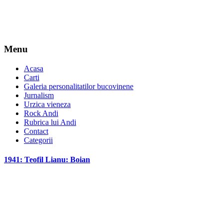
Menu
Acasa
Carti
Galeria personalitatilor bucovinene
Jurnalism
Urzica vieneza
Rock Andi
Rubrica lui Andi
Contact
Categorii
1941: Teofil Lianu: Boian