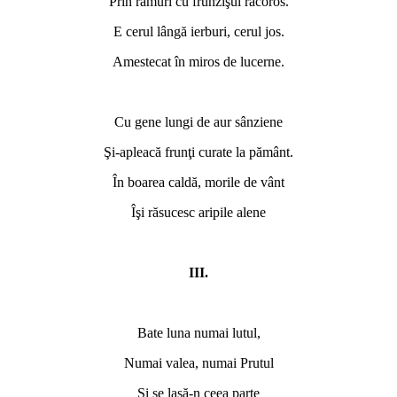
Prin ramuri cu frunzişul răcoros.
E cerul lângă ierburi, cerul jos.
Amestecat în miros de lucerne.
Cu gene lungi de aur sânziene
Şi-apleacă frunţi curate la pământ.
În boarea caldă, morile de vânt
Îşi răsucesc aripile alene
III.
Bate luna numai lutul,
Numai valea, numai Prutul
Şi se lasă-n ceea parte