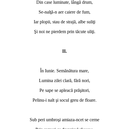
Din case luminate, lângă drum,
Se-nalţă-n aer caiere de fum,
Iar plopii, stau de strajă, albe suliţi
Şi noi ne pierdem prin tăcute uliţi.
II.
În Iunie. Semănătura mare,
Lumina zilei clară, fără nori,
Pe sape se apleacă prăşitori,
Pelinu-i nalt şi socul greu de floare.
Sub peri umbroşi amiaza-ncet se cerne