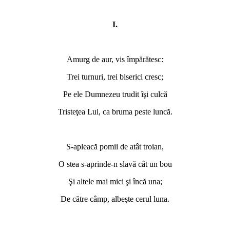
I.
Amurg de aur, vis împărătesc:
Trei turnuri, trei biserici cresc;
Pe ele Dumnezeu trudit îşi culcă
Tristeţea Lui, ca bruma peste luncă.
S-apleacă pomii de atât troian,
O stea s-aprinde-n slavă cât un bou
Şi altele mai mici şi încă una;
De către câmp, albeşte cerul luna.