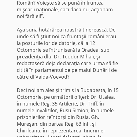
Român? Voieşte să se pună în fruntea
mişcării naţionale, căci dacă nu, acţionăm
noi fără ei!”.
Aşa suna hotărârea noastră tinerească. De
unde să fi ştiut noi că fruntaşii români erau
la posturile lor de datorie, că la 12
Octombrie se întruniseră la Oradea, sub
prezidenţia dlui Dr. Teodor Mihali, şi
redacta­seră deja declaraţia care urma să fie
citită în parlamentul de pe malul Dunării de
către dl Vaida-Voevod?
Deci noi am ales şi trimis la Budapesta, în 15
Octombrie, pe urmă­torii ofiţeri: Dr. Utalea,
în numele Reg. 35 Artilerie, Dr. Triff, în
numele invalizilor, Rusu Simion, în numele
prizonierilor reîntorşi din Rusia, Gh.
Mureşan, din partea Reg. 63 inf., şi
Chirileanu, în reprezentarea tinerimei