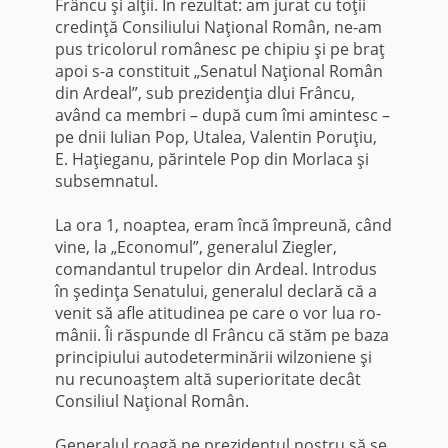
Frâncu şi alţii. În rezultat: am jurat cu toţii
credinţă Consiliului Naţional Român, ne-am
pus tricolorul româ­nesc pe chipiu şi pe braţ
apoi s-a constituit „Senatul Naţional Român
din Ardeal”, sub prezidenţia dlui Frâncu,
având ca membri – după cum îmi amintesc –
pe dnii Iulian Pop, Utalea, Valentin Poruţiu,
E. Haţie­ganu, părintele Pop din Morlaca şi
subsemnatul.
La ora 1, noaptea, eram încă împreună, când
vine, la „Economul”, ge­neralul Ziegler,
comandantul trupelor din Ardeal. Introdus
în şedinţa Se­natului, generalul declară că a
venit să afle atitudinea pe care o vor lua ro­
mânii. Îi răspunde dl Frâncu că stăm pe baza
principiului autodeterminării wilzoniene şi
nu recunoaştem altă superioritate decât
Consiliul Na­ţional Român.
Generalul roagă pe prezidentul nostru să se