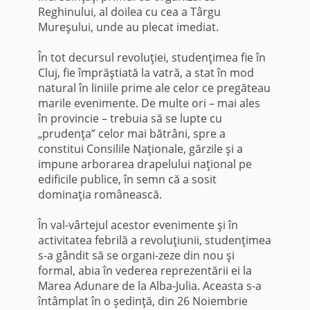
Reghinului, al doilea cu cea a Târgu
Mureşului, unde au plecat imediat.
În tot decursul revoluţiei, studenţimea fie în
Cluj, fie împrăştiată la vatră, a stat în mod
natural în liniile prime ale celor ce pregăteau
marile evenimente. De multe ori – mai ales
în provincie – trebuia să se lupte cu
„prudenţa” celor mai bătrâni, spre a
constitui Consilile Naţionale, gărzile şi a
impune arborarea drapelului naţional pe
edificile publice, în semn că a sosit
dominaţia românească.
În val-vârtejul acestor evenimente şi în
activitatea febrilă a revoluţiunii, studenţimea
s-a gândit să se organi-zeze din nou şi
formal, abia în vederea reprezentării ei la
Marea Adunare de la Alba-Julia. Aceasta s-a
întâmplat în o şedinţă, din 26 Noiembrie