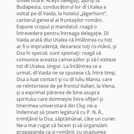
universitare. Aceşti delegaţi, ajunşi la
Budapesta, conducătorul lor dl Utalea a
vizitat pe dl Vaida, la hotelul „Jägerhorn”,
cartierul general al fruntaşilor români.
Expune scopul şi mandatul; roagă o
întrevedere pentru întreaga delegaţie. Dl
Vaida arată dlui Utalea că întâlnirea cu toţi
ar fi o impru­denţă, deoarece toţi ro-mânii, şi
Dsa în special, sunt spionaţi: roagă să
comunice aceasta camarazilor şi să-l viziteze
tot dl Utalea, singur. La în­tâlnirea ce a
urmat, dl Vaida ne se spusese că, între timp,
Dsa a luat contact şi cu dl Iuliu Maniu, care
se reîntorsese de pe frontul italian, la Viena,
şi a exprimat părerea de bine asupra
spiritului care domneşte între ofiţeri şi
tinerimea universitară din Cluj; ne-a
îndemnat să ţinem legătură cu P. N. R.,
trimiţând la Dsa, săptămânal, câte un curier.
Ne-a mai rugat să facem şi să organizăm
propaganda ca şi românii, cu ocaziunea