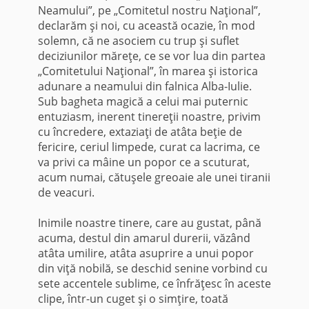
Neamului”, pe „Comitetul nostru Naţional”,
de­clarăm şi noi, cu această ocazie, în mod
solemn, că ne asociem cu trup şi suflet
deciziunilor măreţe, ce se vor lua din partea
„Comitetului Naţional”, în marea şi istorica
adunare a neamului din falnica Alba-Iulie.
Sub bagheta magică a celui mai pu­ternic
entuziasm, inerent tinereţii noastre, privim
cu încredere, extaziaţi de atâta beţie de
fericire, ceriul limpede, curat ca lacrima, ce
va privi ca mâine un popor ce a scuturat,
acum numai, cătuşele greoaie ale unei tiranii
de veacuri.
Inimile noastre tinere, care au gustat, până
acuma, destul din amarul durerii, văzând
atâta umilire, atâta asuprire a unui popor
din viţă nobilă, se deschid senine vorbind cu
sete accentele sublime, ce înfrăţesc în aceste
clipe, într-un cuget şi o simţire, toată