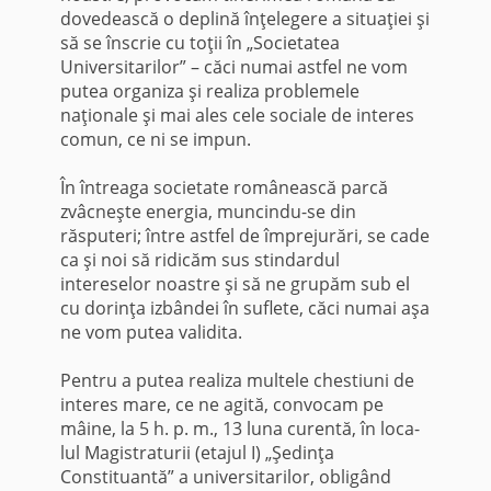
dovedească o deplină înţelegere a situaţiei şi
să se înscrie cu toţii în „Societatea
Universitarilor” – căci numai astfel ne vom
putea organiza şi realiza problemele
naţionale şi mai ales cele sociale de interes
comun, ce ni se impun.
În întreaga societate românească parcă
zvâcneşte ener­gia, muncindu-se din
răsputeri; între astfel de împrejurări, se cade
ca şi noi să ridicăm sus stindardul
intereselor noastre şi să ne grupăm sub el
cu dorinţa izbândei în suflete, căci nu­mai aşa
ne vom putea validita.
Pentru a putea realiza multele chestiuni de
interes mare, ce ne agită, convocam pe
mâine, la 5 h. p. m., 13 luna curentă, în loca­
lul Magistraturii (etajul I) „Şedinţa
Constituantă” a universi­tarilor, obligând