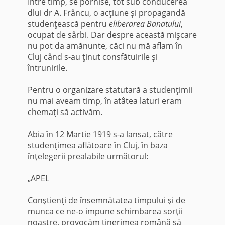
Între timp, se pornise, tot sub conducerea
dlui dr A. Frâncu, o ac­ţiune şi propagandă
studenţească pentru
eliberarea Banatului
,
ocupat de sârbi. Dar despre această mişcare
nu pot da amănunte, căci nu mă aflam în
Cluj când s-au ţinut consfătuirile şi
întrunirile.
Pentru o organizare statutară a studenţimii
nu mai aveam timp, în atâtea laturi eram
chemaţi să activăm.
Abia în 12 Martie 1919 s-a lansat, către
studenţimea aflătoare în Cluj, în baza
înţelegerii prealabile următorul:
„APEL
Conştienţi de însemnătatea timpului şi de
munca ce ne-o impune schimbarea sorţii
noastre, provocăm tinerimea română să