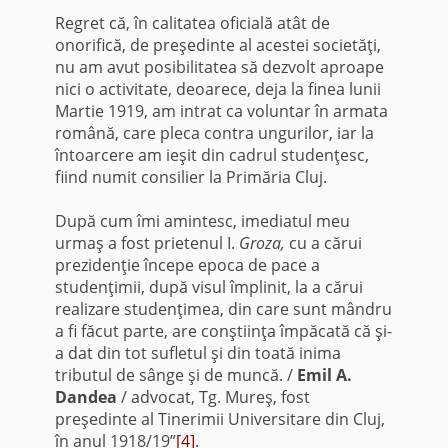
Regret că, în calitatea oficială atât de
onorifică, de preşedinte al acestei societăţi,
nu am avut posibilitatea să dezvolt aproape
nici o activi­tate, deoarece, deja la finea lunii
Martie 1919, am intrat ca voluntar în armata
română, care pleca contra ungurilor, iar la
întoarcere am ieşit din cadrul studenţesc,
fiind numit consilier la Primăria Cluj.
După cum îmi amintesc, imediatul meu
urmaş a fost prietenul I.
Groza,
cu a cărui
prezidenţie începe epoca de pace a
studenţimii, după visul împlinit, la a cărui
realizare studenţimea, din care sunt mândru
a fi făcut parte, are conştiinţa împăcată că şi-
a dat din tot sufletul şi din toată inima
tributul de sânge şi de muncă. /
Emil A.
Dandea
/ advocat, Tg. Mureş, fost
preşedinte al Tinerimii Universitare din Cluj,
în anul 1918/19”
[4]
.