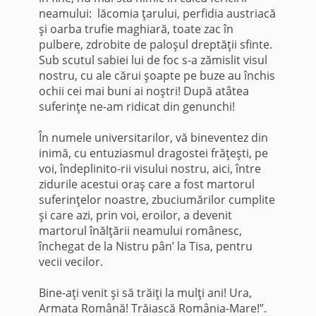
neamului: lăcomia ţarului, perfidia austriacă
şi oarba trufie maghiară, toate zac în
pulbere, zdrobite de paloşul dreptăţii sfinte.
Sub scutul sabiei lui de foc s-a zămislit visul
nostru, cu ale cărui şoapte pe buze au închis
ochii cei mai buni ai noştri! După atâtea
suferinţe ne-am ridicat din genunchi!
În numele universitarilor, vă bineventez din
inimă, cu entuziasmul dragostei frăţeşti, pe
voi, îndeplinito-rii visului nostru, aici, între
zidurile acestui oraş care a fost martorul
suferinţelor noastre, zbuciumărilor cumplite
şi care azi, prin voi, eroilor, a devenit
martorul înălţării neamului românesc,
închegat de la Nistru pân’ la Tisa, pentru
vecii vecilor.
Bine-aţi venit şi să trăiţi la mulţi ani! Ura,
Armata Română! Trăiască România-Mare!”.