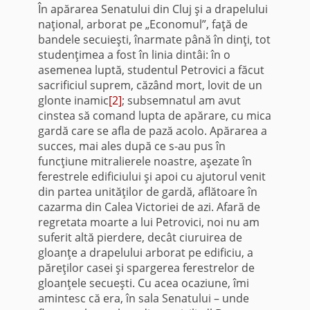
În apărarea Senatului din Cluj şi a drapelului
naţional, arborat pe „Economul”, faţă de
bandele secuieşti, înarmate până în dinţi, tot
studen­ţimea a fost în linia dintâi: în o
asemenea luptă, studentul Petrovici a făcut
sacrificiul suprem, căzând mort, lovit de un
glonte inamic
[2]
; sub­semnatul am avut
cinstea să comand lupta de apărare, cu mica
gardă care se afla de pază acolo. Apărarea a
succes, mai ales după ce s-au pus în
funcţiune mitralierele noastre, aşezate în
ferestrele edificiului şi apoi cu ajutorul venit
din partea unităţilor de gardă, aflătoare în
cazarma din Calea Victoriei de azi. Afară de
regretata moarte a lui Petrovici, noi nu am
suferit altă pierdere, decât ciuruirea de
gloanţe a drapelului arborat pe edificiu, a
păreţilor casei şi spargerea ferestrelor de
gloanţele secueşti. Cu acea ocaziune, îmi
amintesc că era, în sala Senatului – unde