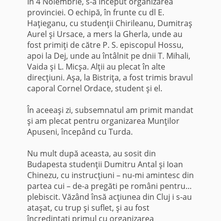
În 4 Noiembrie, s-a început organizarea
provinciei. O echipă, în frunte cu dl E.
Haţieganu, cu studenţii Chirileanu, Dumitraş
Aurel şi Ursace, a mers la Gherla, unde au
fost primiţi de către P. S. episcopul Hossu,
apoi la Dej, unde au întâlnit pe dnii T. Mihali,
Vaida şi L. Micşa. Alţii au plecat în alte
direcţiuni. Aşa, la Bistriţa, a fost trimis bravul
ca­poral Cornel Ordace, student şi el.
În aceeaşi zi, subsemnatul am primit mandat
şi am plecat pentru organizarea Munţilor
Apuseni, începând cu Turda.
Nu mult după aceasta, au sosit din
Budapesta studenţii Dumitru Antal şi Ioan
Chinezu, cu instrucţiuni – nu-mi amintesc din
partea cui – de-a pregăti pe români pentru…
plebiscit. Văzând însă acţiunea din Cluj i s-au
ataşat, cu trup şi suflet, şi au fost
încredinţaţi primul cu organizarea