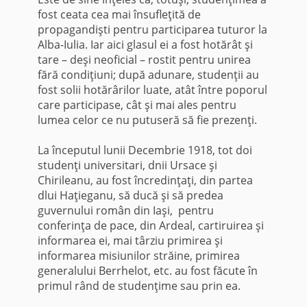
fost ceata cea mai însu­fleţită de
propagandişti pentru participarea tuturor la
Alba-Iulia. Iar aici glasul ei a fost hotărât şi
tare – deşi neoficial – rostit pentru unirea
fără condiţiuni; după adunare, studenţii au
fost solii hotărârilor luate, atât între poporul
care participase, cât şi mai ales pentru
lumea celor ce nu putuseră să fie prezenţi.
La începutul lunii Decembrie 1918, tot doi
studenţi universitari, dnii Ursace şi
Chirileanu, au fost încredinţaţi, din partea
dlui Haţieganu, să ducă şi să predea
guvernului român din Iaşi, pentru
conferinţa de pace, din Ardeal, cartiruirea şi
informarea ei, mai târziu primirea şi
informarea misiunilor străine, primirea
generalului Berrhelot, etc. au fost făcute în
primul rând de studenţime sau prin ea.