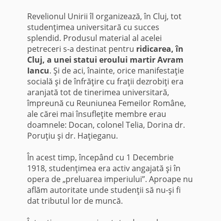
Revelionul Unirii îl organizează, în Cluj, tot
studenţimea universitară cu succes
splendid. Produsul material al acelei
petreceri s-a destinat pen­tru
ridicarea, în
Cluj, a unei statui eroului martir Avram
Iancu
. Şi de aci, înainte, orice manifestaţie
socială şi de înfrăţire cu fraţii dezrobiţi era
aranjată tot de tinerimea universitară,
împreună cu Reuniunea Fe­meilor Române,
ale cărei mai însufleţite membre erau
doamnele: Docan, colonel Telia, Dorina dr.
Poruţiu şi dr. Haţieganu.
În acest timp, începând cu 1 Decembrie
1918, studenţimea era activ an­gajată şi în
opera de „preluarea imperiului”. Aproape nu
aflăm autori­tate unde studenţii să nu-şi fi
dat tributul lor de muncă.