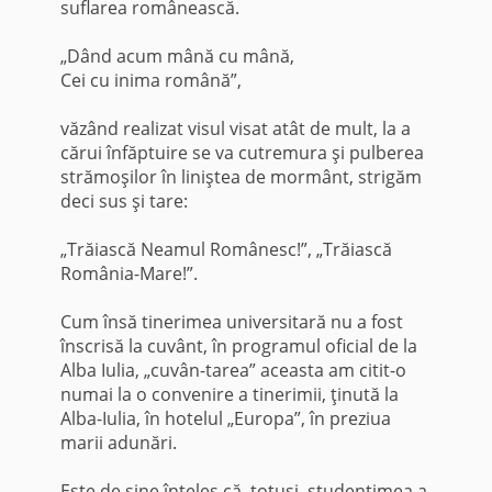
suflarea românească.
„Dând acum mână cu mână,
Cei cu inima română”,
văzând realizat visul visat atât de mult, la a
cărui înfăptuire se va cutremura şi pulberea
strămoşilor în liniştea de mormânt, strigăm
deci sus şi tare:
„Trăiască Neamul Românesc!”, „Trăiască
România-Mare!”.
Cum însă tinerimea universitară nu a fost
înscrisă la cuvânt, în pro­gramul oficial de la
Alba Iulia, „cuvân-tarea” aceasta am citit-o
numai la o convenire a tinerimii, ţinută la
Alba-Iulia, în hotelul „Europa”, în preziua
marii adunări.
Este de sine înţeles că, totuşi, studenţimea a