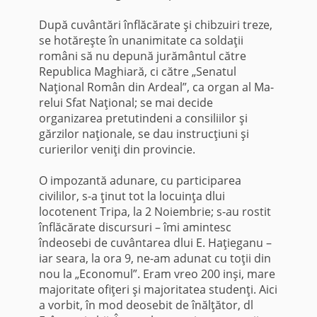
După cuvântări înflăcărate şi chibzuiri treze,
se hotăreşte în unanimitate ca soldaţii
români să nu depună jurământul către
Republica Ma­ghiară, ci către „Senatul
Naţional Român din Ardeal”, ca organ al Ma­
relui Sfat Naţional; se mai decide
organizarea pretutindeni a consiliilor şi
gărzilor naţionale, se dau instrucţiuni şi
curierilor veniţi din pro­vincie.
O impozantă adunare, cu participarea
civililor, s-a ţinut tot la locu­inţa dlui
locotenent Tripa, la 2 Noiembrie; s-au rostit
înflăcărate discur­suri – îmi amintesc
îndeosebi de cuvântarea dlui E. Haţieganu –
iar seara, la ora 9, ne-am adunat cu toţii din
nou la „Economul”. Eram vreo 200 inşi, mare
majoritate ofiţeri şi majoritatea studenţi. Aici
a vorbit, în mod deosebit de înălţător, dl