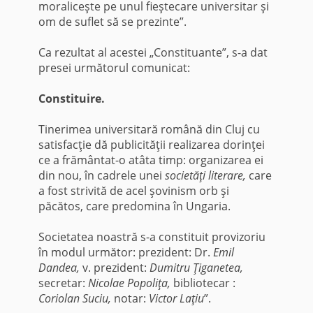
moraliceşte pe unul fieştecare universitar şi
om de suflet să se prezinte”.
Ca rezultat al acestei „Constituante”, s-a dat
presei următorul comu­nicat:
Constituire.
Tinerimea universitară română din Cluj cu
satisfacţie dă publicităţii realizarea dorinţei
ce a frământat-o atâta timp: organizarea ei
din nou, în cadrele unei
societăţi literare,
care
a fost strivită de acel şovinism orb şi
păcătos, care predomina în Ungaria.
Societatea noastră s-a constituit provizoriu
în modul urmă­tor: prezident: Dr.
Emil
Dandea,
v. prezident:
Dumitru Ţiganetea,
secretar:
Nicolae Popoliţa,
bibliotecar :
Coriolan Suciu,
notar:
Victor Laţiu
”.