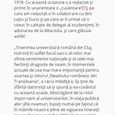
1918. Cu această ocaziune s-a redactat şi
primit în unanimitate o „cuvân­tare”
[1]
, pe
care am redactat-o în colaborare cu dnii
Laţiu şi Suciu şi pe care ar fi urmat să o
citesc în calitate de delegat al studenţimii, în
adunarea de la Alba-Iulia, şi care glăsuia
astfel:
„Tinerimea universitară română din Cluj,
nutrind în suflet focul sacru al celor mai
sfinte sentimente naţionale şi al celei mai
fierbinţi dragoste de neam, în momentele
actuale de cea mai mare importanţă pentru
soartea şi viitorul „Neamului românesc din
Transilvania”, a cărui mlădiţă e, îşi ţine de
sfântă datorinţă să-şi spună şi ea cuvântul
cu această ocazie. Abstrăgând de la rolul
impor-tant al universitarilor, în viaţa publică
alor alte neamuri, bazaţi numai pe faptul că
în mâinile noastre pline de vigoarea tinereţii