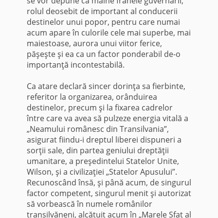
se vor depune ca mâine frânele guvernării,
rolul deosebit de important al conducerii
destinelor unui popor, pentru care numai
acum apare în culorile cele mai superbe, mai
maiestoase, aurora unui viitor ferice,
păşeşte şi ea ca un factor ponderabil de-o
importanţă incon­testabilă.
Ca atare declară sincer dorinţa sa fierbinte,
referitor la organizarea, orânduirea
destinelor, precum şi la fixarea cadrelor
între care va avea să pulzeze energia vitală a
„Neamului ro­mânesc din Transilvania”,
asigurat fiindu-i dreptul liberei dis­puneri a
sorţii sale, din partea geniului dreptăţii
umanitare, a preşedintelui Statelor Unite,
Wilson, şi a civilizaţiei „Statelor Apusului”.
Recunoscând însă, şi până acum, de singurul
factor competent, singurul menit şi autorizat
să vorbească în numele românilor
transilvăneni, alcătuit acum în „Marele Sfat al