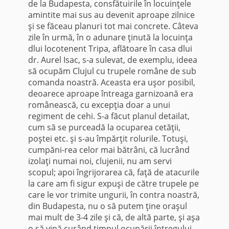
de la Budapesta, consfă­tuirile în locuinţele
amintite mai sus au devenit aproape zilnice
şi se făceau planuri tot mai concrete. Câteva
zile în urmă, în o adunare ţi­nută la locuinţa
dlui locotenent Tripa, aflătoare în casa dlui
dr. Aurel Isac, s-a sulevat, de exemplu, ideea
să ocupăm Clujul cu trupele române de sub
comanda noastră. Aceasta era uşor posibil,
deoarece aproape întreaga garnizoană era
românească, cu excepţia doar a unui
regiment de cehi. S-a făcut planul detailat,
cum să se purceadă la ocuparea cetăţii,
poştei etc. şi s-au împărţit rolurile. Totuşi,
cumpăni-rea celor mai bătrâni, că lucrând
izolaţi numai noi, clujenii, nu am servi
scopul; apoi îngrijorarea că, faţă de atacurile
la care am fi sigur expuşi de către trupele pe
care le vor trimite ungurii, în contra noastră,
din Budapesta, nu o să putem ţine oraşul
mai mult de 3-4 zile şi că, de altă parte, şi aşa
o să vină curând timpul ocupării întregului