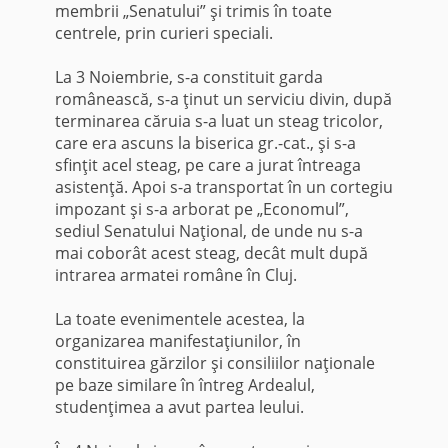
membrii „Senatului” şi trimis în toate
centrele, prin curieri speciali.
La 3 Noiembrie, s-a constituit garda
românească, s-a ţinut un serviciu divin, după
terminarea căruia s-a luat un steag tricolor,
care era ascuns la biserica gr.-cat., şi s-a
sfinţit acel steag, pe care a jurat întreaga
asis­tenţă. Apoi s-a transportat în un cortegiu
impozant şi s-a arborat pe „Economul”,
sediul Senatului Naţional, de unde nu s-a
mai coborât acest steag, decât mult după
intrarea armatei române în Cluj.
La toate evenimentele acestea, la
organizarea manifestaţiunilor, în
constituirea gărzilor şi consiliilor naţionale
pe baze similare în întreg Ar­dealul,
studenţimea a avut partea leului.