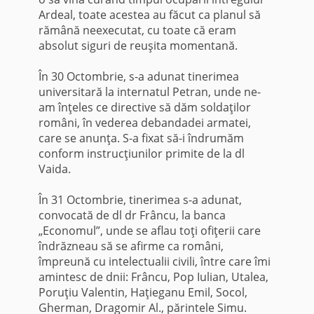
Ardeal, toate acestea au făcut ca planul să
rămână neexecutat, cu toate că eram
absolut siguri de reu­şita momentană.
În 30 Octombrie, s-a adunat tinerimea
universitară la internatul Petran, unde ne-
am înţeles ce directive să dăm soldaţilor
români, în vederea de­bandadei armatei,
care se anunţa. S-a fixat să-i îndrumăm
conform instrucţiunilor primite de la dl
Vaida.
În 31 Octombrie, tinerimea s-a adunat,
convocată de dl dr Frâncu, la banca
„Economul”, unde se aflau toţi ofiţerii care
îndrăzneau să se afirme ca români,
împreună cu intelectualii civili, între care îmi
amintesc de dnii: Frâncu, Pop Iulian, Utalea,
Poruţiu Valentin, Haţieganu Emil, Socol,
Gherman, Dragomir Al., părintele Simu.