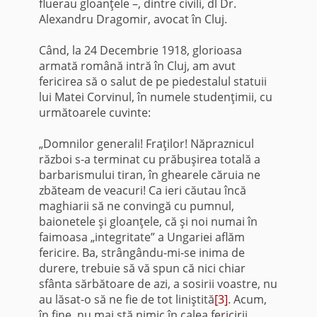
fluerau gloanţele –, dintre civili, dl Dr.
Alexandru Dragomir, avocat în Cluj.
Când, la 24 Decembrie 1918, glorioasa
armată română intră în Cluj, am avut
fericirea să o salut de pe piedestalul statuii
lui Matei Corvinul, în numele studenţimii, cu
următoarele cuvinte:
„Domnilor generali! Fraţilor! Năpraznicul
război s-a ter­minat cu prăbuşirea totală a
barbarismului tiran, în ghearele căruia ne
zbăteam de veacuri! Ca ieri căutau încă
maghiarii să ne convingă cu pumnul,
baionetele şi gloanţele, că şi noi numai în
faimoasa „integritate” a Ungariei aflăm
fericire. Ba, strângându-mi-se inima de
durere, trebuie să vă spun că nici chiar
sfânta sărbătoare de azi, a sosirii voastre, nu
au lăsat-o să ne fie de tot liniştită
[3]
. Acum,
în fine, nu mai stă nimic în calea fericirii