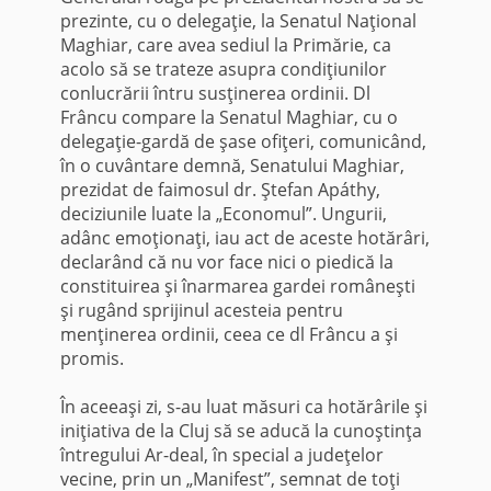
prezinte, cu o delega­ţie, la Senatul Naţional
Maghiar, care avea sediul la Primărie, ca
acolo să se trateze asupra condiţiunilor
conlucrării întru susţinerea ordinii. Dl
Frâncu compare la Senatul Maghiar, cu o
delegaţie-gardă de şase ofiţeri, comunicând,
în o cuvântare demnă, Senatului Maghiar,
prezidat de faimosul dr. Ştefan Apáthy,
deciziunile luate la „Economul”. Ungurii,
adânc emoţionaţi, iau act de aceste hotărâri,
declarând că nu vor face nici o piedică la
constituirea şi înarmarea gardei româneşti
şi rugând spriji­nul acesteia pentru
menţinerea ordinii, ceea ce dl Frâncu a şi
promis.
În aceeaşi zi, s-au luat măsuri ca hotărârile şi
iniţiativa de la Cluj să se aducă la cunoştinţa
întregului Ar-deal, în special a judeţelor
vecine, prin un „Manifest”, semnat de toţi