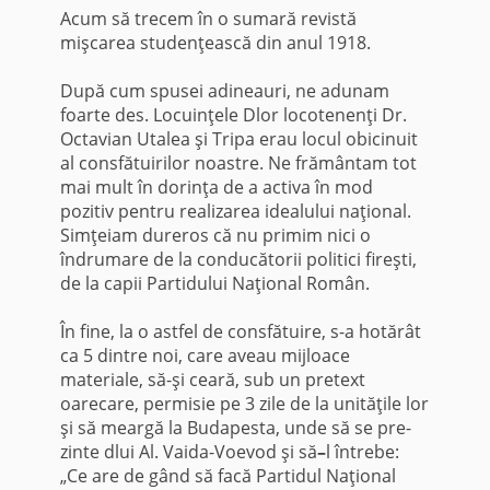
Acum să trecem în o sumară revistă
mişcarea studenţească din anul 1918.
După cum spusei adineauri, ne adunam
foarte des. Locuinţele Dlor locotenenţi Dr.
Octavian Utalea şi Tripa erau locul obicinuit
al consfă­tuirilor noastre. Ne frământam tot
mai mult în dorinţa de a activa în mod
pozitiv pentru realizarea idealului naţional.
Simţeiam dureros că nu primim nici o
îndrumare de la conducătorii politici fireşti,
de la capii Partidului Naţional Român.
În fine, la o astfel de consfătuire, s-a hotărât
ca 5 dintre noi, care aveau mijloace
materiale, să-şi ceară, sub un pretext
oarecare, permisie pe 3 zile de la unităţile lor
şi să meargă la Budapesta, unde să se pre­
zinte dlui Al. Vaida-Voevod şi să
–
l întrebe:
„Ce are de gând să facă Partidul Naţional