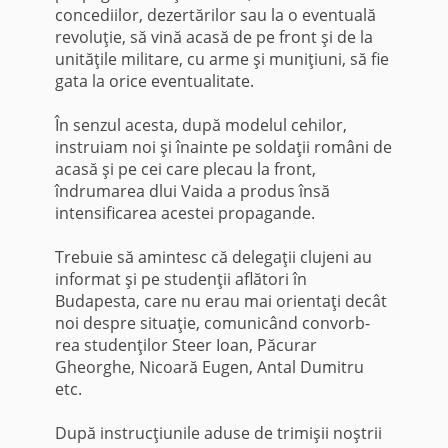
concediilor, dezertărilor sau la o eventuală
revoluţie, să vină acasă de pe front şi de la
unităţile militare, cu arme şi muniţiuni, să fie
gata la orice eventualitate.
În senzul acesta, după modelul cehilor,
instruiam noi şi înainte pe soldaţii români de
acasă şi pe cei care plecau la front,
îndrumarea dlui Vaida a produs însă
intensificarea acestei propagande.
Trebuie să amintesc că delegaţii clujeni au
informat şi pe studen­ţii aflători în
Budapesta, care nu erau mai orientaţi decât
noi despre situaţie, comunicând convorb-
rea studenţilor Steer Ioan, Păcurar
Gheorghe, Nicoară Eugen, Antal Dumitru
etc.
După instrucţiunile aduse de trimişii noştrii