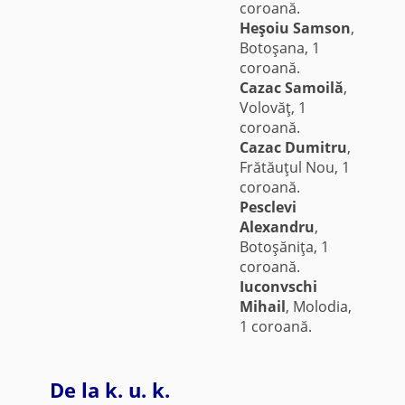
coroană.
Heşoiu Samson
,
Botoşana, 1
coroană.
Cazac Samoilă
,
Volovăţ, 1
coroană.
Cazac Dumitru
,
Frătăuţul Nou, 1
coroană.
Pesclevi
Alexandru
,
Botoşăniţa, 1
coroană.
Iuconvschi
Mihail
, Molodia,
1 coroană.
De la k. u. k.