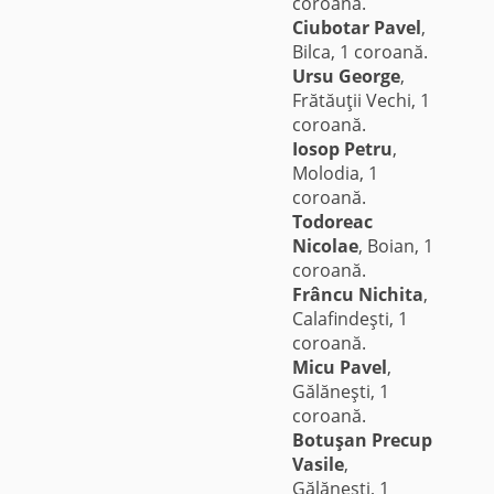
coroană.
Ciubotar Pavel
,
Bilca, 1 coroană.
Ursu George
,
Frătăuţii Vechi, 1
coroană.
Iosop Petru
,
Molodia, 1
coroană.
Todoreac
Nicolae
, Boian, 1
coroană.
Frâncu Nichita
,
Calafindeşti, 1
coroană.
Micu Pavel
,
Gălăneşti, 1
coroană.
Botuşan Precup
Vasile
,
Gălăneşti, 1