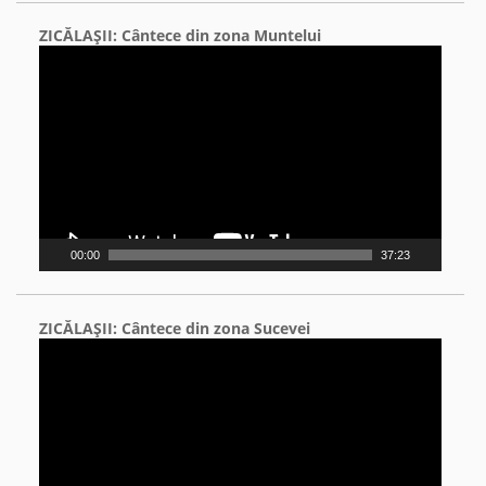
ZICĂLAŞII: Cântece din zona Muntelui
Video
Player
00:00
37:23
ZICĂLAŞII: Cântece din zona Sucevei
Video
Player