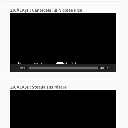
ZICĂLAŞII: Cântecele lui Nicolae Picu
Video
Player
00:00
40:37
ZICĂLAŞII: Steaua sus răsare
Video
Player