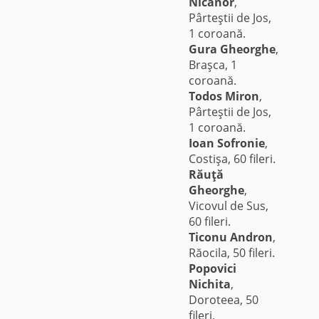
Nicanor
,
Pârteştii de Jos,
1 coroană.
Gura Gheorghe
,
Braşca, 1
coroană.
Todos Miron
,
Pârteştii de Jos,
1 coroană.
Ioan Sofronie
,
Costişa, 60 fileri.
Răuţă
Gheorghe
,
Vicovul de Sus,
60 fileri.
Ticonu Andron
,
Răocila, 50 fileri.
Popovici
Nichita
,
Doroteea, 50
fileri.