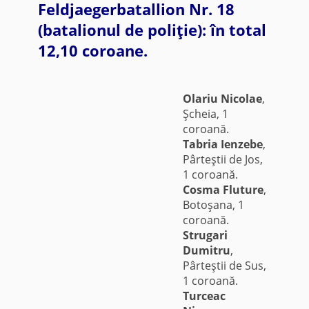
Feldjaegerbatallion Nr. 18
(batalionul de poliţie): în total
12,10 coroane.
Olariu Nicolae
,
Şcheia, 1
coroană.
Tabria Ienzebe
,
Pârteştii de Jos,
1 coroană.
Cosma Fluture
,
Botoşana, 1
coroană.
Strugari
Dumitru
,
Pârteştii de Sus,
1 coroană.
Turceac