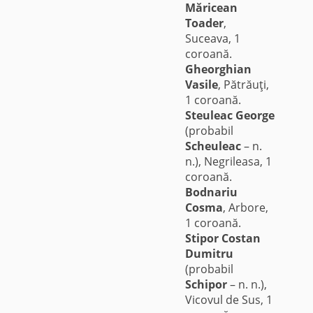
Măricean
Toader
,
Suceava, 1
coroană.
Gheorghian
Vasile
, Pătrăuţi,
1 coroană.
Steuleac George
(probabil
Scheuleac
– n.
n.), Negrileasa, 1
coroană.
Bodnariu
Cosma
, Arbore,
1 coroană.
Stipor Costan
Dumitru
(probabil
Schipor
– n. n.),
Vicovul de Sus, 1