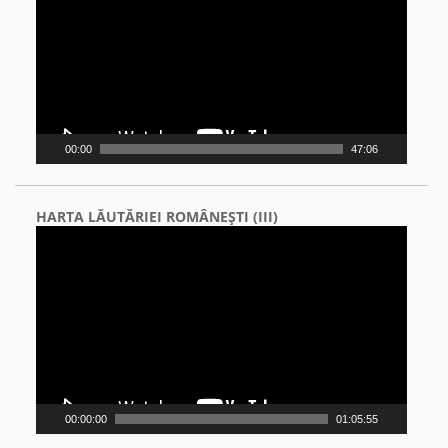
00:00
47:06
HARTA LĂUTĂRIEI ROMÂNEŞTI (III)
Video
Player
00:00:00
01:05:55