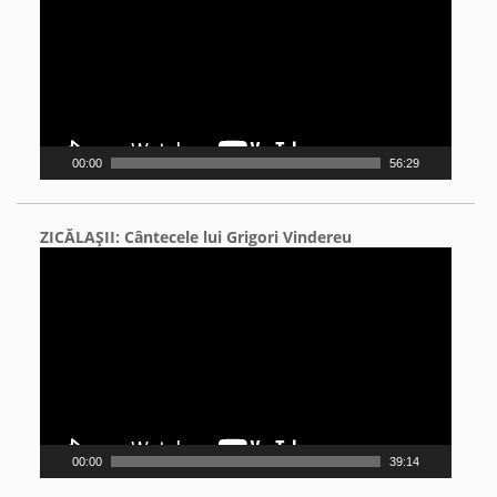
00:00
56:29
ZICĂLAŞII: Cântecele lui Grigori Vindereu
Video
Player
00:00
39:14