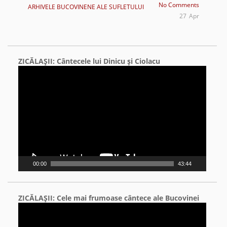
No Comments
ARHIVELE BUCOVINENE ALE SUFLETULUI
27
Apr
ZICĂLAŞII: Cântecele lui Dinicu şi Ciolacu
Video
Player
00:00
43:44
ZICĂLAŞII: Cele mai frumoase cântece ale Bucovinei
Video
Player