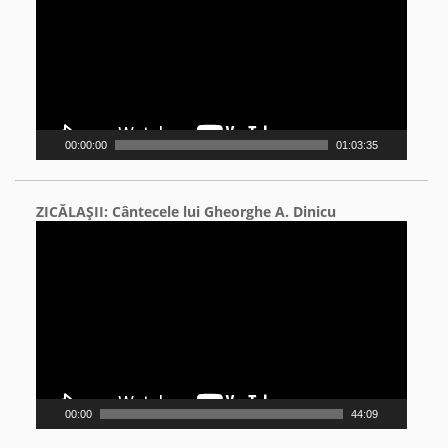
00:00:00
01:03:35
ZICĂLAŞII: Cântecele lui Gheorghe A. Dinicu
Video
Player
00:00
44:09