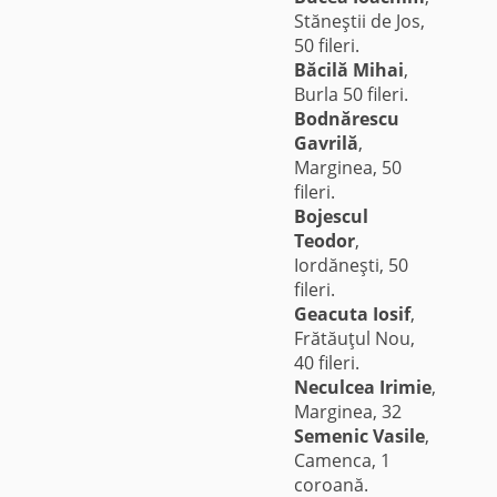
Stăneştii de Jos,
50 fileri.
Băcilă Mihai
,
Burla 50 fileri.
Bodnărescu
Gavrilă
,
Marginea, 50
fileri.
Bojescul
Teodor
,
Iordăneşti, 50
fileri.
Geacuta Iosif
,
Frătăuţul Nou,
40 fileri.
Neculcea Irimie
,
Marginea, 32
Semenic Vasile
,
Camenca, 1
coroană.