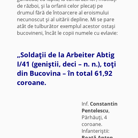
de război, şi la orfanii celor plecaţi pe
drumul fără de întoarcere al eroismului
necunoscut şi al uitării depline. Mi se pare
atât de tulburător exemplul acestor ostaşi
bucovineni, încât le copii numele cu evlavie:
„Soldaţii de la Arbeiter Abtig
I/41 (geniştii, deci – n. n.), toţi
din Bucovina – în total 61,92
coroane.
Inf.
Constantin
Pentelescu
,
Părhăuţi, 4
coroane.
Infanteriştii:
Roată Anton
,