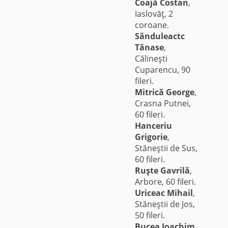
Coajă Costan
,
Iaslovăţ, 2
coroane.
Sănduleactc
Tănase
,
Călineşti
Cuparencu, 90
fileri.
Mitrică George
,
Crasna Putnei,
60 fileri.
Hanceriu
Grigorie
,
Stăneştii de Sus,
60 fileri.
Ruşte Gavrilă
,
Arbore, 60 fileri.
Uriceac Mihail
,
Stăneştii de Jos,
50 fileri.
Bucea Ioachim
,