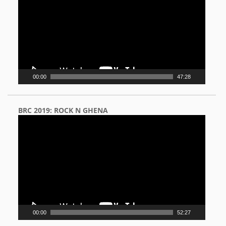
00:00
47:28
BRC 2019: ROCK N GHENA
Video
Player
00:00
52:27