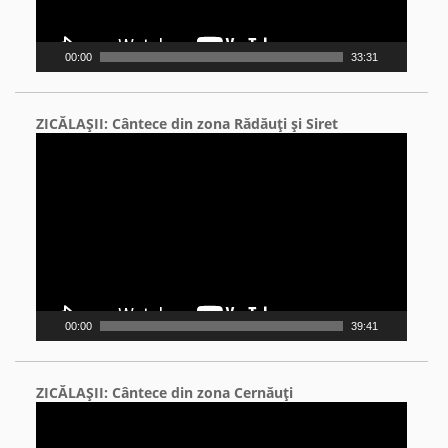
00:00
33:31
ZICĂLAŞII: Cântece din zona Rădăuţi şi Siret
Video
Player
00:00
39:41
ZICĂLAŞII: Cântece din zona Cernăuţi
Video
Player