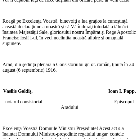
*
Roagă pe Excelenţa Voastră, binevoiţi a lua graţios la cunoştinţă
această declaraţiune a noastră şi să Vă înduraţi totodată a tălmăci
înaintea Majestăţii Sale, gloriosului nostru Împărat şi Rege Apostolic
Francisc Iosif I-ul, în veci neclintita noastră alipire şi omagială
supunere.
*
Arad, din şedinţa plenară a Consistoriului gr. or. român, ţinută în 24
august (6 septembrie) 1916.
*
Vasilie Goldiş, Ioan I. Papp,
notarul consistorial Episcopul
Aradului
*
Excelenţa Voastră Domnule Ministru-Preşedinte! Acest act s-a
înaintat Domnului Ministru-preşedinte regatului ungar, contele