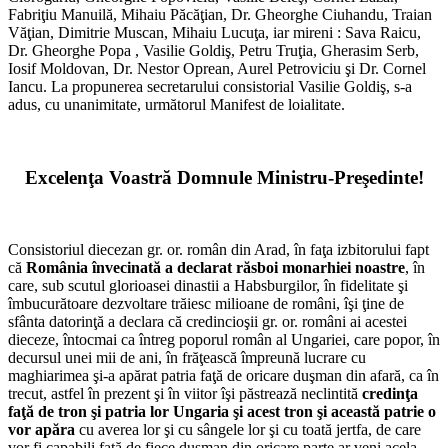
Fabriţiu Manuilă, Mihaiu Păcăţian, Dr. Gheorghe Ciuhandu, Traian
Văţian, Dimitrie Muscan, Mihaiu Lucuţa, iar mireni : Sava Raicu,
Dr. Gheorghe Popa , Vasilie Goldiş, Petru Truţia, Gherasim Serb,
Iosif Moldovan, Dr. Nestor Oprean, Aurel Petroviciu şi Dr. Cornel
Iancu. La propunerea secretarului consistorial Vasilie Goldiş, s-a
adus, cu unanimitate, următorul Manifest de loialitate.
*
Excelenţa Voastră Domnule Ministru-Preşedinte!
*
Consistoriul diecezan gr. or. român din Arad, în faţa izbitorului fapt
că
România învecinată a declarat răsboi monarhiei noastre
, în
care, sub scutul glorioasei dinastii a Habsburgilor, în fidelitate şi
îmbucurătoare dezvoltare trăiesc milioane de români, îşi ţine de
sfânta datorinţă a declara că credincioşii gr. or. români ai acestei
dieceze, întocmai ca întreg poporul român al Ungariei, care popor, în
decursul unei mii de ani, în frăţească împreună lucrare cu
maghiarimea şi-a apărat patria faţă de oricare duşman din afară, ca în
trecut, astfel în prezent şi în viitor îşi păstrează neclintită
credinţa
faţă de tron şi patria lor Ungaria şi acest tron şi această patrie o
vor apăra
cu averea lor şi cu sângele lor şi cu toată jertfa, de care
vor fi capabili faţă de fiece duşman din oricare parte ar veni acela.