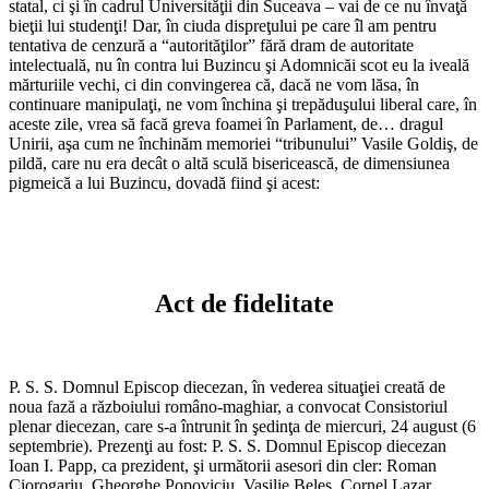
statal, ci şi în cadrul Universităţii din Suceava – vai de ce nu învaţă
bieţii lui studenţi! Dar, în ciuda dispreţului pe care îl am pentru
tentativa de cenzură a “autorităţilor” fără dram de autoritate
intelectuală, nu în contra lui Buzincu şi Adomnicăi scot eu la iveală
mărturiile vechi, ci din convingerea că, dacă ne vom lăsa, în
continuare manipulaţi, ne vom închina şi trepăduşului liberal care, în
aceste zile, vrea să facă greva foamei în Parlament, de… dragul
Unirii, aşa cum ne închinăm memoriei “tribunului” Vasile Goldiş, de
pildă, care nu era decât o altă sculă bisericească, de dimensiunea
pigmeică a lui Buzincu, dovadă fiind şi acest:
*
*
Act de fidelitate
*
P. S. S. Domnul Episcop diecezan, în vederea situaţiei creată de
noua fază a războiului româno-maghiar, a convocat Consistoriul
plenar diecezan, care s-a întrunit în şedinţa de miercuri, 24 august (6
septembrie). Prezenţi au fost: P. S. S. Domnul Episcop diecezan
Ioan I. Papp, ca prezident, şi următorii asesori din cler: Roman
Ciorogariu, Gheorghe Popoviciu, Vasilie Beleş, Cornel Lazar,