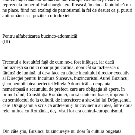
reprezenta Imperiul Habsburgic, era firească, în ciuda faptului că nu
ne place, fiind noi exaltaţi de patriotismul la fel de desuet ca şi pururi
antiromâneasca poziţie a ortodoxiei.
Pentru alfabetizarea buzinco-adomnicăi
(III)
*
Trecutul a fost altfel faţă de cum ne-a fost înfăţişat, iar dacă
îndrăzneşti să ridici doar puţin cortina, doar cât să răzbească o
fărâmă de lumină, ai de-a face cu pârele incultului director executiv
al Direcţiei pentru Incultură Suceava, buzincuristul Aurel Buzincu,
şi cu penibilitatea perfectei Mirela Adomnicăi – ocupanta
nemeritoasă a scaunului de prefect, care are obligaţia să apere, în
primul rând, Constituţia României, nu să caute mijloace, împreună
cu semidoctul de la cultură, de interzicere a site-ului lui Drăguşanul,
care Drăguşanul a scris că ardelenii şi bucovinenii au ales, între două
rele, unirea cu România, deşi visul lor era central-europenismul.
*
Din câte ştiu, Buzincu buzincureşte nu doar în cultura bugetată