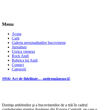
Menu
Acasa
Carti
Galeria personalitatilor bucovinene
Jurnalism
Urzica vieneza
Rock Andi
Rubrica lui Andi
Contact
Categorii
1916: Act de fidelitate… antiromânească!
*
Dorinţa ardelenilor şi a bucovinenilor de a trăi în cadrul
confederaţiei statelor dunărene din Europa Centrală, pe care o