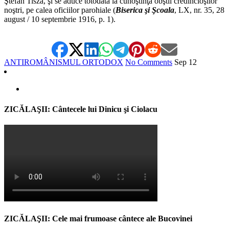
Ştefan Tisza, şi se aduce totodată la cunoştinţa obştii credincioşilor
noştri, pe calea oficiilor parohiale (
Biserica şi Şcoala
, LX, nr. 35, 28
august / 10 septembrie 1916, p. 1).
ANTIROMÂNISMUL ORTODOX
No Comments
Sep
12
ZICĂLAŞII: Cântecele lui Dinicu şi Ciolacu
ZICĂLAŞII: Cele mai frumoase cântece ale Bucovinei