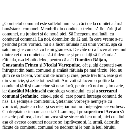
„Comitetul comunal este sufletul unui sat, căci de la comitet atârnă
bunăstarea comunei. Membrii din comitet ar trebui să fie părinţi ai
comunei, nu jupitori şi de nouă piei. Să începem, mai întâi, cu
comitetul comunal. La noi, domnilor, de 12 ani, în care vreme s-au
perindat patru vornici, nu s-a făcut răfuiala nici unui vornic, aşa că
satul nu ştie cum stă cu banii grămezii. De câte ori a în­cercat vreunul
dintre cei din comitet ca să-i în­demne şi pe ceilalţi să facă odată
răfuiala, n-a izbutit deloc, pentru că atât
Dumitru Băiţan,
Constantin Frîncu
şi
Nicolai Vartepniuc
, cât şi alţi deputaţi s-au
înfruptat din banii comunei şi amână răfuiala pe mai târziu. Noi nu
ştim ce să facem, vornicul de acum şi care, peste trei luni, iese şi el
din vornicie, şi azi e tot nerăfuit. Am voit să facem o poftire la
comitetul ţării şi n-are cine să ne-o facă, pentru că noi nu ştim carte,
iar
dascălul Malcinschi
este sluga vornicului, ca şi a
secrearul
comunal Ştefaniuc
, cine-i, ştie el, care poartă întreaga comună de
nas. La şedinţele comitetului, Ştefaniuc vorbeşte nemţeşte cu
vornicul, poate au chiar şi secrete, iar noi nu-i înţe­legem ce vorbesc.
Cu dreptate este oare aceasta? L-am rugat pe
superiorul Avram
să
ne scrie poftirea, dar el nu vrea să se strice nici cu unul, nici cu altul,
aşa că averea comunei noastre se isprăveşte şi, la urmă, datoriile
făcute de comitetul co­munal pe nedrept ni le pun la leul birului.