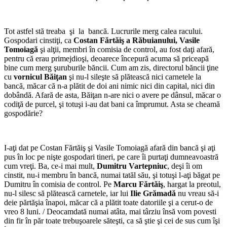
Tot astfel stă treaba şi la bancă. Lucrurile merg calea racului.
Gospodari cinstiţi, ca
Costan Fărtăiş a Răbuianului, Vasile
Tomoiagă
şi alţii, membri în comisia de control, au fost daţi afară,
pentru că erau primejdioşi, deoarece începură acuma să priceapă
bine cum merg şuruburile băncii. Cum am zis, directorul băncii ţine
cu
vornicul Băiţan
şi nu-l sileşte să plătească nici carnetele la
bancă, măcar că n-a plătit de doi ani nimic nici din capital, nici din
dobândă. Afară de asta, Băiţan n-are nici o avere pe dânsul, măcar o
codiţă de purcel, şi totuşi i-au dat bani ca împrumut. Asta se cheamă
gospodărie?
I-aţi dat pe Costan Fărtăiş şi Vasile Tomoiagă afară din bancă şi aţi
pus în loc pe nişte gospodari tineri, pe care îi purtaţi dumneavoastră
cum vreţi. Ba, ce-i mai mult,
Dumitru Vartepniuc
, deşi îi om
cinstit, nu-i membru în bancă, numai tatăl său, şi totuşi l-aţi băgat pe
Dumitru în comisia de con­trol. Pe
Marcu Fărtăiş
, hargat la preotul,
nu-l silesc să plătească carnetele, iar lui
Ilie Grămadă
nu vreau să-i
deie părtăşia înapoi, măcar că a plătit toate datoriile şi a cerut-o de
vreo 8 luni. / Deocamdată numai atâta, mai târziu însă vom povesti
din fir în păr toate trebuşoarele săteşti, ca să ştie şi cei de sus cum îşi