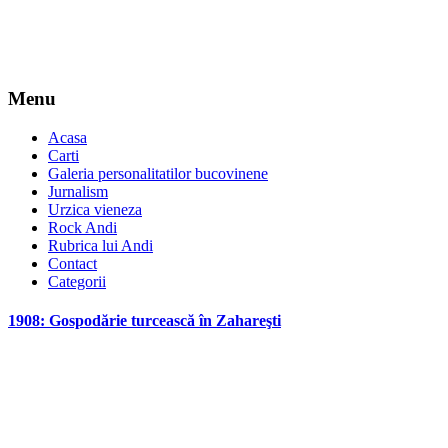
Menu
Acasa
Carti
Galeria personalitatilor bucovinene
Jurnalism
Urzica vieneza
Rock Andi
Rubrica lui Andi
Contact
Categorii
1908: Gospodărie turcească în Zahareşti