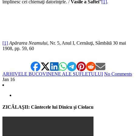
împlinesc cei chiemaţi datorinţele. /
Vasile a Saftei
”
[1]
.
[1]
Apărarea Neamului
, Nr. 5, Anul I, Cernăuţi, Sâmbătă 30 mai
1908, pp. 59, 60
ARHIVELE BUCOVINENE ALE SUFLETULUI
No Comments
Jan
16
ZICĂLAŞII: Cântecele lui Dinicu şi Ciolacu