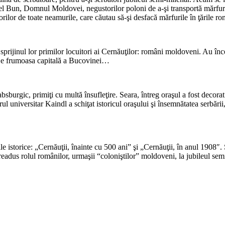
cel Bun, Domnul Moldovei, negustorilor poloni de a-şi transportă mărfuri
to­rilor de toate neamurile, care căutau să-şi desfacă mărfurile în ţările
*
rijinul lor primilor locuitori ai Cernăuţilor: români moldoveni. Au încep
c e frumoasa capitală a Bucovinei…
*
absburgic, primiţi cu multă în­sufleţire. Seara, întreg oraşul a fost decor
rul universitar Kaindl a schiţat istoricul oraşului şi însemnătatea serbării
*
e istorice: „Cernăuţii, îna­inte cu 500 ani” şi „Cernăuţii, în anul 1908″.
dus rolul românilor, urmaşii “coloniştilor” moldoveni, la jubileul semi
*
*