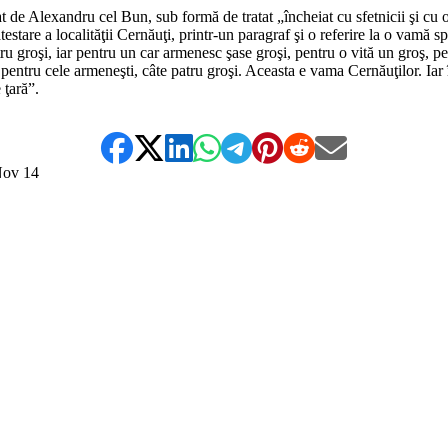
de Alexandru cel Bun, sub formă de tratat „încheiat cu sfetnicii şi cu or
stare a localităţii Cernăuţi, printr-un paragraf şi o referire la o vamă sp
ru groşi, iar pentru un car armenesc şase groşi, pentru o vită un groş, pe
 şi pentru cele armeneşti, câte patru groşi. Aceasta e vama Cernăuţilor. Iar
 ţară”.
Nov
14