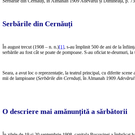
Serbările din Cernăuți, în Almanah 1909 Adevărul și Dimineața, p. 73
Serbările din Cernăuți
În august trecut (1908 – n. n.)
[1]
, s-au împlinit 500 de ani de la înfiin
serbările au fost cât se poate de pompoase. S-au oficiat te-deumuri, la 
Seara, a avut loc o reprezentație, la teatrul principal, cu diferite scene
mii de lampioane (
Serbările din Cernăuți
, în Almanah 1909
Adevărul
O descriere mai amănunțită a sărbătorii
În zilele de 19 şi 20 septembrie 1908, capitala Bucovinei a îmbrăcat ha