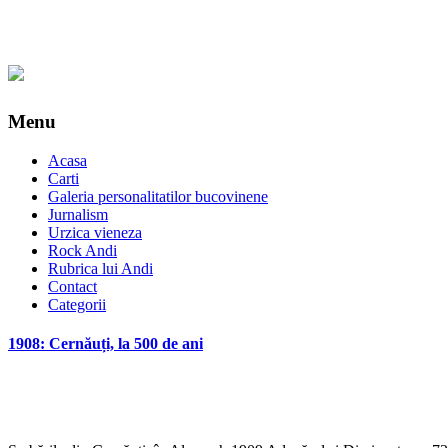
Menu
Acasa
Carti
Galeria personalitatilor bucovinene
Jurnalism
Urzica vieneza
Rock Andi
Rubrica lui Andi
Contact
Categorii
1908: Cernăuți, la 500 de ani