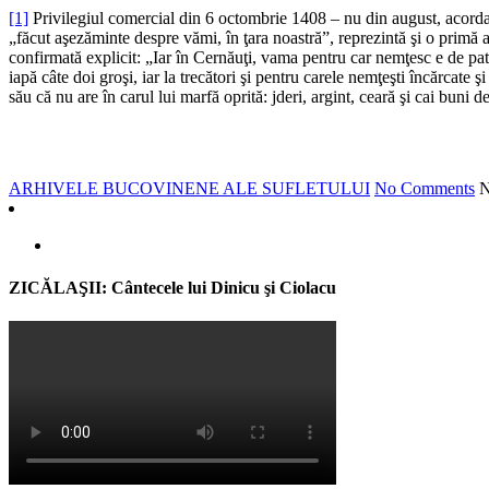
[1]
Privilegiul comercial din 6 octombrie 1408 – nu din august, acordat 
„făcut aşezăminte despre vămi, în ţara noastră”, reprezintă şi o primă ate
confirmată explicit: „Iar în Cernăuţi, vama pentru car nemţesc e de pat
iapă câte doi groşi, iar la trecători şi pentru carele nemţeşti încărcate
său că nu are în carul lui marfă oprită: jderi, argint, ceară şi cai buni de
ARHIVELE BUCOVINENE ALE SUFLETULUI
No Comments
ZICĂLAŞII: Cântecele lui Dinicu şi Ciolacu