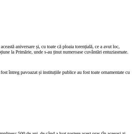
ceastă aniversare și, cu toate că ploaia torențială, ce a avut loc,
cepțiune la Primărie, unde s-au ținut numeroase cuvântări entuziasmate.
 fost întreg pavoazat și instituțiile publice au fost toate ornamentate cu
mplinesc 500 de ani, de când a luat naştere acest oraş (în aceeaşi zi,