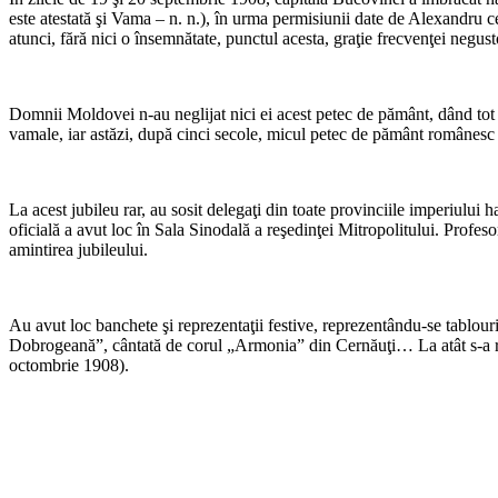
este atestată şi Vama – n. n.), în urma permisiunii date de Alexandru 
atunci, fără nici o în­semnătate, punctul acesta, graţie frecvenţei negus
Domnii Moldovei n-au neglijat nici ei acest petec de pământ, dând tot sp
vamale, iar astăzi, după cinci secole, micul petec de pământ românes
La acest jubileu rar, au sosit delegaţi din toate provinciile imperiului h
oficială a avut loc în Sala Sinodală a reşe­dinţei Mitropolitului. Profeso
amintirea jubileului.
Au avut loc banchete şi reprezentaţii festive, reprezentându-se tablouril
Dobrogeană”, cântată de corul „Armonia” din Cer­năuţi… La atât s-a rea
octombrie 1908).