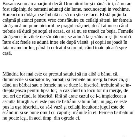
Bosancea nu au aparţinut decât Domnitorilor şi mănăstirii, că nu au
fost stăpâniţi de oameni adunaţi din lume, necunoscuţi in vechime.
Rareori un rădăşan se îmbată ca să nu ştie ce face. El stă puţin la
crâşmă şi atunci pentru vreo consfătuire cu ceilalţi săteni, iar femeia
rădăşancă nu pune piciorul pe pragul crâşmei, decât atuncea când
trebuie să ducă pe soţul ei acasă, ca să nu se treacă cu beţia. Femeile
rădăşence, în zilele de sărbătoare, se adună la şezătoare şi ţin vorbă
între ele; fetele se adună între ele după vârstă, şi copiii se joacă în
faţa mamelor lor, până la culcatul soarelui, când toate pleacă spre
casă.
Mândria lor mai este ca preotul sa­tului să nu aibă a bănui că,
duminecile şi sărbătorile, bărbaţii şi femeile nu merg la biserică, şi
când un bărbat sau o femeie nu se duce la biserică, trebuie să se în­
dreptăţească pentru lipsa lor; la caz când un locuitor nu merge, de
trei ori de rând, la biserică, fără să arate cazul ce l-a îm­piedecat a
asculta liturghia, el este pus de bătrânii satului într-un jug, ce este
pus la uşa bisericii, ca să-l vază şi ceilalţi lo­cuitori; jugul este de
scânduri şi se pune omul cu capul şi mâinile în el. Femeia bărbatului
nu poate ieşi, în acel timp, din ograda ei.