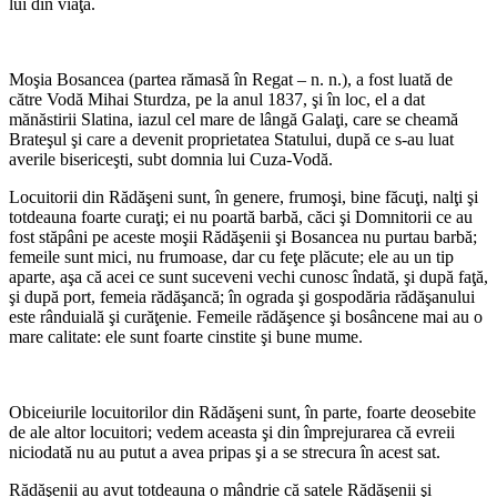
lui din viaţă.
Moşia Bosancea (partea rămasă în Regat – n. n.), a fost luată de
către Vodă Mihai Sturdza, pe la anul 1837, şi în loc, el a dat
mănăstirii Slatina, iazul cel mare de lângă Galaţi, care se cheamă
Brateşul şi care a devenit proprietatea Statului, după ce s-au luat
averile bisericeşti, subt domnia lui Cuza-Vodă.
Locuitorii din Rădăşeni sunt, în ge­nere, frumoşi, bine făcuţi, nalţi şi
totdeauna foarte curaţi; ei nu poartă barbă, căci şi Domnitorii ce au
fost stăpâni pe aceste moşii Rădăşenii şi Bosancea nu purtau barbă;
femeile sunt mici, nu frumoase, dar cu feţe plăcute; ele au un tip
aparte, aşa că acei ce sunt suceveni vechi cunosc îndată, şi după faţă,
şi după port, femeia rădăşancă; în ograda şi gospodăria rădăşanului
este rânduială şi curăţenie. Femeile rădăşence şi bosâncene mai au o
mare calitate: ele sunt foarte cinstite şi bune mume.
Obiceiurile locuitorilor din Rădăşeni sunt, în parte, foarte deosebite
de ale altor locuitori; vedem aceasta şi din împreju­rarea că evreii
niciodată nu au putut a avea pripas şi a se strecura în acest sat.
Rădăşenii au avut totdeauna o mân­drie că satele Rădăşenii şi