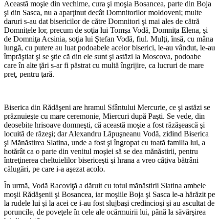
Această moşie din vechime, cura şi moşia Bosancea, parte din Boja
şi din Sasca, nu a aparţinut decât Domnitorilor moldoveni; multe
daruri s-au dat biserici­lor de către Domnitori şi mai ales de cătră
Domniţele lor, precum de soţia lui Tomşa Vodă, Domniţa Elena, şi
de Domniţa Acsinia, soţia lui Ştefan Vodă, fiul. Mulţi, însă, cu mâna
lungă, cu putere au luat podoabele acelor biserici, le-au vândut, le-au
împrăştiat şi se ştie că din ele sunt şi astăzi la Moscova, podoabe
care în alte ţări s-ar fi păstrat cu multă îngrijire, ca lucruri de mare
preţ, pentru ţară.
Biserica din Rădăşeni are hramul Sfântului Mercurie, ce şi astăzi se
prăznuieşte cu mare ceremonie, Miercuri după Paşti. Se vede, din
deosebite hrisoave domneşti, că această moşie a fost răzăşească şi
locuită de răzeşi; dar Alexandru Lăpuşneanu Vodă, zidind Biserica
şi Mă­năstirea Slatina, unde a fost şi îngropat cu toată familia lui, a
hotărât ca o parte din venitul moşiei să se dea mănăstirii, pentru
întreţinerea cheltuielilor bisericeşti şi hrana a vreo câţiva bătrâni
călugări, pe care i-a aşezat acolo.
În urmă, Vodă Racoviţă a dăruit cu totul mănăstirii Slatina ambele
moşii Rădăşenii şi Bosancea, iar moşiile Boja şi Sasca le-a hărăzit pe
la rudele lui şi la acei ce i-au fost slujbaşi credincioşi şi au ascultat de
poruncile, de poveţele în cele ale ocârmuirii lui, până la săvârşirea