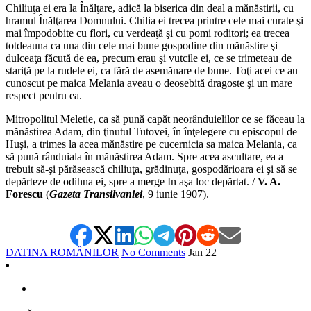
Chiliuţa ei era la Înălţare, adică la biserica din deal a mănăstirii, cu
hramul Înălţarea Domnului. Chilia ei trecea prin­tre cele mai curate şi
mai împodobite cu flori, cu verdeaţă şi cu pomi roditori; ea trecea
totdeauna ca una din cele mai bune gospodine din mănăstire şi
dulceaţa fă­cută de ea, precum erau şi vutcile ei, ce se trimeteau de
stariţă pe la rudele ei, ca fără de asemănare de bune. Toţi acei ce au
cunoscut pe maica Melania aveau o de­osebită dragoste şi un mare
respect pen­tru ea.
Mitropolitul Meletie, ca să pună capăt neorânduielilor ce se făceau la
mănăstirea Adam, din ţinutul Tutovei, în înţelegere cu episcopul de
Huşi, a trimes la acea mă­năstire pe cucernicia sa maica Melania, ca
să pună rânduiala în mănăstirea Adam. Spre acea ascultare, ea a
trebuit să-şi părăsească chiliuţa, grădinuţa, gospodărioara ei şi să se
depărteze de odihna ei, spre a merge In aşa loc depărtat. /
V. A.
Forescu
(
Gazeta Transilvaniei
, 9 iunie 1907).
DATINA ROMÂNILOR
No Comments
Jan
22