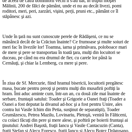
de aceea de cătră domnitorii vechi li s-au dat, în trupul mo­şiei
Mălinii, 200 de fălci de pământ, unde ei nu au decât livezi, pomi
roditori, meri, peri, zarzări, vişini, perji, pruni etc., pă­mânt ce îl
stăpânesc şi azi.
Unde în ţară nu sunt cunoscute pe­rele de Rădăşeni, ce nu se
mănâncă decât de la Crăciun înainte? Ce frumoase şi multe soiuri de
meri fac în livezile lor! Toamna, iarna şi primăvara, poloboace mari
de mere şi pere se transportau în toată ţara, mulţi din locuitori se
duceau, pe când nu era drumul de fier, cu carele lor până la
Cernăuţi, şi chiar la Lemberg, cu mere şi pere.
În ziua de Sf. Mercurie, fiind hramul bisericii, locuitorii pregătesc
masa, bucate pentru preoţi şi pentru mulţi din musa­firii poftiţi la
hram. Îmi aduc aminte cum, într-un an, cu două zile mai înainte de
ser­bare, fruntaşii satului: Toader şi Grigorie a Oanei fraţi (Toader a
Oanei a fost de­putat la divanul ad-hoc şi a fost pentru Unire, ales
contra lui Vasile Ichim din Petia, susţinut de separatişti), Toader
Grumăzescu, Petrea Mazilu, Lovinariu, Pletoşii, veniră în Fălticeni,
cu colaci făcuţi din pere şi mere alese, şi poftiră pe boierii frun­taşi ai
ţinutului: Andrei Başotă, fraţii Iancu şi Vasile Cantacuzin (Canta),
fraţii Ştefan şi Alecu Forescu, fraţii Iancu şi Alecu Botez Drăguşano,