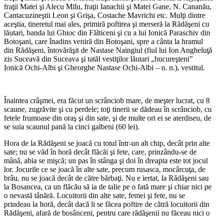
fraţii Matei şi Alecu Milu, fraţii Ianachii şi Matei Gane, N. Cananău,
Cantacuzineştii Leon şi Grişa, Costache Mavrichi etc. Mulţi dintre
aceştia, tineretul mai ales, primiră poftirea şi merseră la Rădăşeni cu
lăutari, banda lui Ghioc din Fălticeni şi cu a lui Ionică Paraschiv din
Botoşani, care înadins veniră din Botoşani, spre a cânta la hramul
din Rădăşeni, întovărăşit de Nastase Naingiul (fiul lui Ion Angheluţă
zis Suceavă din Suceava şi tatăl vestiţilor lăutari „bucureşteni”
Ionică Ochi-Albi şi Gheorghe Nastase Ochi-Albi – n. n.), vestitul.
Înaintea crâşmei, era făcut un scrânciob mare, de meşter lucrat, cu 8
scaune, zugrăvite şi cu perdele; toţi tinerii se dă­deau în scrânciob, cu
fetele frumoase din oraş şi din sate, şi de multe ori ei se aterdiseu, de
se suia scaunul pană la cinci galbeni (60 lei).
Hora de la Rădăşeni se joacă cu to­tul într-un alt chip, decât prin alte
sate; nu se văd în horă decât flăcăi şi fete, care, prinzându-se de
mână, abia se mişcă; un pas în stânga şi doi în dreapta este tot jocul
lor. Jocurile ce se joacă în alte sate, precum rusasca, mocârcuţa, de
brâu, nu se joacă decât de către bărbaţi. Nu e iertat, la Rădăşeni sau
la Bosancea, ca un flăcău să ia de talie pe o fată mare şi chiar nici pe
o nevastă tânără. Locuitorii din alte sate, femei şi fete, nu se
prindeau la horă, decât dacă li se făcea poftire de cătră locuitorii din
Rădăşeni, afară de bosânceni, pentru care rădăşenii nu făceau nici o