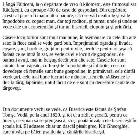
Lângă Fălticeni, la o depărtare de vreo 8 kilometri, este frumosul sat
Rădăşenii, cu aproape 400 de case de gospo­dari. Din depărtare,
acest sat pare a fi mai mult o pădure, căci se văd dealurile şi văile
împodobite cu copaci mari, dar toţi roditori, şi numai unde şi unde se
vede câte un acoperemânt şi turnul bise­ricii, clopotniţa şi primăria.
Casele locuitorilor sunt mult mai bune, în asemănare cu cele din alte
sate; la fiece casă se vede gard bun, împrejmuind ograda şi livada,
coşare, şuri, bordeie, grajduri pentru vite, perdele pentru oi, aşa că
îndată ce se intră în sat, se vede că el e locuit de gospodari, de
oameni avuţi, mai în belşug decât prin alte sate. Casele lor sunt
curate, bine văpsite, cu fereştile împodobite şi înflorite, ceea ce
dovedeşte că femeile sunt bune gospodine; în primăvară, cele dintâi
verdeţuri, cele mai bune lucruri de mâncare, femeile rădăşence le
duc la târg; lăptăriile, untul făcut de ele sunt cu deosebire căutate de
târgoveţi.
Din documente vechi se vede, că Bi­serica este făcută de Ştefan
Tomşa Vodă, pe la anul 1620, şi tot el a zidit o şcoală, pentru ca
tinerii, ce voiau să se preuţească, să-şi poată învăţa cele bisericeşti în
şcoala lui. El adusese chiar un dascăl pisalt grec, Kir Gheorghie,
care învăţa pe băieţi psaltichia şi cântările bisericeşti.