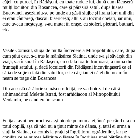
căţel, cu purcel, în Rădăşeni, cu toate ru­dele lui, după cum făcuseră
mulţi locuitori din Bosancea, care-şi părăsiră satul, după luarea
Bucovinei, aşezându-se pe unde au găsit slujbe şi hrana lor; unii din
ei erau cântăreţi, dascăli bisericeşti; alţii s-au toc­mit chelari, iar unii,
care aveau meşteşug, s-au mutat în oraşe, ca stoleri, pietrari, butnari,
etc.
Vasile Comisul, slugă de multă încredere a Mitropolitului, care, după
cum ştiut este, s-a tras la mănăstirea Slatina, unde s-a şi săvârşit din
viaţă, s-a însurat în Rădăşeni, cu o fată foarte frumoasă, a unuia din
fruntaşii satului, şi dacă locuitorii din Ră­dăşeni încuviinţaseră ca el
să ia de soţie o fată din satul lor, este că ştiau ei că el din neam în
neam se trage din Bosancea.
Din această căsătorie se născu o fe­tiţă, ce s-a botezat de cătră
arhimandritul Meletie Istrati, fost arhidiacon al Mitropolitului
Veniamin, pe când era în scaun.
Fetiţa a avut nenorocirea a-şi pierde pe muma ei, încă pe când era cu
totul co­pilă, aşa că nici nu a ţinut minte de dânsa, şi tatăl ei urma a
sluji la Slatina, ca comis la grajd şi îngrijitorul ogrădenilor, iar pe
copiliţa ce se numea Măriuţa o lăsase în îngrijirea unei bătrâne din