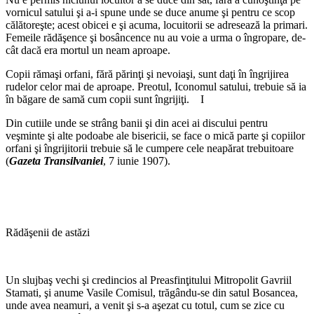
vorni­cul satului şi a-i spune unde se duce anume şi pentru ce scop
călătoreşte; acest obicei e şi acuma, locuitorii se adresează la primari.
Femeile rădăşence şi bosâncence nu au voie a urma o îngropare, de­
cât dacă era mortul un neam aproape.
Copii rămaşi orfani, fără părinţi şi nevoiaşi, sunt daţi în îngrijirea
rudelor celor mai de aproape. Preotul, Iconomul satului, trebuie să ia
în băgare de samă cum copii sunt îngrijiţi. I
Din cutiile unde se strâng banii şi din acei ai discului pentru
veşminte şi alte podoabe ale bisericii, se face o mică parte şi copiilor
orfani şi îngrijitorii tre­buie să le cumpere cele neapărat trebui­toare
(
Gazeta Transilvaniei
, 7 iunie 1907).
Rădăşenii de astăzi
Un slujbaş vechi şi credincios al Preasfinţitului Mitropolit Gavriil
Stamati, şi anume Vasile Comisul, trăgându-se din satul Bosancea,
unde avea neamuri, a ve­nit şi s-a aşezat cu totul, cum se zice cu