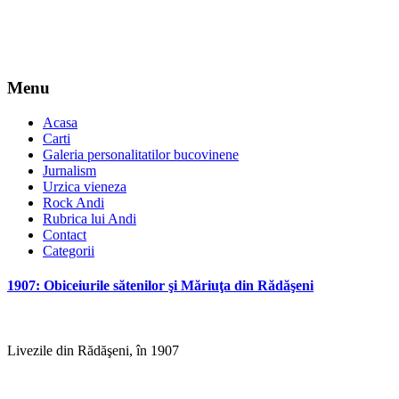
Menu
Acasa
Carti
Galeria personalitatilor bucovinene
Jurnalism
Urzica vieneza
Rock Andi
Rubrica lui Andi
Contact
Categorii
1907: Obiceiurile sătenilor şi Măriuţa din Rădăşeni
Livezile din Rădăşeni, în 1907