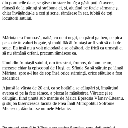
din poruncile date, se găsea în stare bună; a găsit puţină avere,
rămasă de la părinţi şi străbuna ei, şi, ajutând pe fetele sărmane şi
chiar învăţându-le a ceti şi scrie, rămăsese în sat, iubită de toţi
locuitorii satului.
Măriuţa era frumoasă, naltă, cu ochi negri, cu părul galben, ce pica
pe spate în valuri bogate, şi mulţi flăcăi fruntaşi ar fi voit să o ia de
soţie. Ea însă nu a voit niciodată a se căsători, de frică ca ur­maşii ei
să nu rămână orfani, precum rămă­sese ea.
Unul din fruntaşii satului, om înze­strat, frumos, de bun neam,
mersese chiar la episcopul de Huşi, ca Sfinţia Sa să stăruie pe lângă
Măriuţa, spre a-l lua de soţ; însă orice stăruinţă, orice sfătuire a fost
za­darnică.
Ajunsă la vârsta de 20 ani, ea se ho­tărî a se călugări şi, împărţind
averea ei pe la fete sărace, a plecat la mănăstirea Văratec şi se
călugări, fiind ţinută sub mantie de Maica Epracsia Vârnav-Liteanu,
şi slujba bisericească făcută de Prea Înalt Mitropolitul Sofronie
Miclescu, dându-i-se numele Melanie.
Pe atunci, stariţă în Văratic era maica Sturdza, sora defunctului