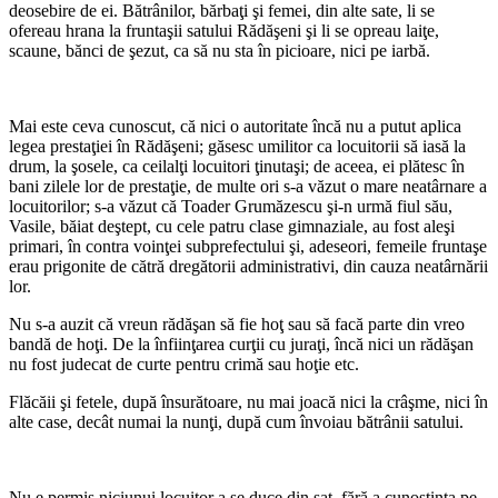
deosebire de ei. Bătrânilor, bărbaţi şi femei, din alte sate, li se
ofereau hrana la fruntaşii satului Rădăşeni şi li se opreau laiţe,
scaune, bănci de şezut, ca să nu sta în picioare, nici pe iarbă.
Mai este ceva cunoscut, că nici o au­toritate încă nu a putut aplica
legea pre­staţiei în Rădăşeni; găsesc umilitor ca lo­cuitorii să iasă la
drum, la şosele, ca cei­lalţi locuitori ţinutaşi; de aceea, ei plătesc în
bani zilele lor de prestaţie, de multe ori s-a văzut o mare neatârnare a
locui­torilor; s-a văzut că Toader Grumăzescu şi-n urmă fiul său,
Vasile, băiat deştept, cu cele patru clase gimnaziale, au fost aleşi
primari, în contra voinţei sub­prefectului şi, adeseori, femeile fruntaşe
erau prigonite de cătră dregătorii admini­strativi, din cauza neatârnării
lor.
Nu s-a auzit că vreun rădăşan să fie hoţ sau să facă parte din vreo
bandă de hoţi. De la înfiinţarea curţii cu juraţi, încă nici un rădăşan
nu fost judecat de curte pentru crimă sau hoţie etc.
Flăcăii şi fetele, după însurătoare, nu mai joacă nici la crâşme, nici în
alte case, decât numai la nunţi, după cum învoiau bătrânii satului.
Nu e permis niciunui locuitor a se duce din sat, fără a cunoştinţa pe