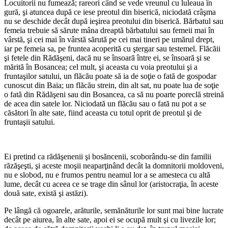
Locuitorii nu fumează; rareori când se vede vreunul cu luleaua în
gură, şi atuncea după ce iese preotul din biserică, niciodată crâşma
nu se deschide decât după ieşirea preotului din biserică. Băr­batul sau
femeia trebuie să sărute mâna dreaptă bărbatului sau femeii mai în
vârstă, şi cei mai în vârstă sărută pe cei mai tineri pe umărul drept,
iar pe femeia sa, pe fruntea acoperită cu ştergar sau testemel. Flăcăii
şi fetele din Rădăşeni, dacă nu se însoară între ei, se însoară şi se
mărită în Bosancea; cel mult, şi aceasta cu voia preotului şi a
fruntaşilor satului, un flăcău poate să ia de soţie o fată de gospodar
cunoscut din Baia; un flăcău strein, din alt sat, nu poate lua de soţie
o fată din Rădăşeni sau din Bosancea, ca să nu poarte poreclă streină
de acea din satele lor. Niciodată un flăcău sau o fată nu pot a se
căsători în alte sate, fiind aceasta cu totul oprit de preotul şi de
fruntaşii satului.
Ei pretind ca rădăşenenii şi bosăncenii, scoborându-se din familii
răzăşeşti, şi aceste moşii neaparţinând decât la dom­nitorii moldoveni,
nu e slobod, nu e fru­mos pentru neamul lor a se amesteca cu altă
lume, decât cu aceea ce se trage din sânul lor (aristocraţia, în aceste
două sate, există şi astăzi).
Pe lângă că ogoarele, arăturile, semănăturile lor sunt mai bine lucrate
decât pe aiurea, în alte sate, apoi ei se ocupă mult şi cu livezile lor;