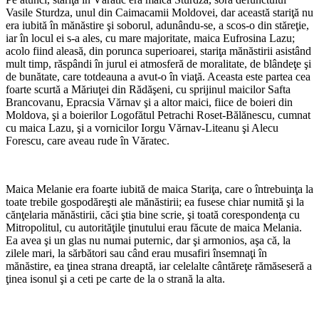
Vasile Sturdza, unul din Caimacamii Moldovei, dar această stariţă nu
era iubită în mănă­stire şi soborul, adunându-se, a scos-o din stăreţie,
iar în locul ei s-a ales, cu mare majoritate, maica Eufrosina Lazu;
acolo fiind aleasă, din porunca superioarei, stariţa mănăstirii asistând
mult timp, răspândi în jurul ei atmosferă de moralitate, de blândeţe şi
de bunătate, care totdeauna a avut-o în viaţă. Aceasta este partea cea
foarte scurtă a Măriuţei din Rădăşeni, cu sprijinul maicilor Safta
Brancovanu, Eprac­sia Vărnav şi a altor maici, fiice de bo­ieri din
Moldova, şi a boierilor Logofătul Petrachi Roset-Bălănescu, cumnat
cu maica Lazu, şi a vornicilor Iorgu Vărnav-Liteanu şi Alecu
Forescu, care aveau rude în Vă­ratec.
Maica Melanie era foarte iubită de maica Stariţa, care o întrebuinţa la
toate trebile gospodăreşti ale mănăstirii; ea fu­sese chiar numită şi la
cănţelaria mănăs­tirii, căci ştia bine scrie, şi toată cores­pondenţa cu
Mitropolitul, cu autorităţile ţinutului erau făcute de maica Melania.
Ea avea şi un glas nu numai puternic, dar şi armonios, aşa că, la
zilele mari, la sărbători sau când erau musafiri însemnaţi în
mănăstire, ea ţinea strana dreaptă, iar ce­lelalte cântăreţe rămăseseră a
ţinea isonul şi a ceti pe carte de la o strană la alta.