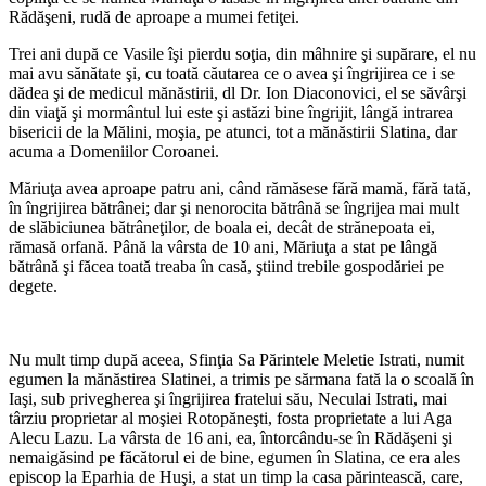
Rădăşeni, rudă de aproape a mumei fetiţei.
Trei ani după ce Vasile îşi pierdu so­ţia, din mâhnire şi supărare, el nu
mai avu sănătate şi, cu toată căutarea ce o avea şi îngrijirea ce i se
dădea şi de medicul mănăstirii, dl Dr. Ion Diaconovici, el se săvârşi
din viaţă şi mormântul lui este şi astăzi bine îngrijit, lângă intra­rea
bisericii de la Mălini, moşia, pe atunci, tot a mănăstirii Slatina, dar
acuma a Do­meniilor Coroanei.
Măriuţa avea aproape patru ani, când rămăsese fără mamă, fără tată,
în îngriji­rea bătrânei; dar şi nenorocita bătrână se îngrijea mai mult
de slăbiciunea bătrâneţilor, de boala ei, decât de strănepoata ei,
rămasă orfană. Până la vârsta de 10 ani, Măriuţa a stat pe lângă
bătrână şi făcea toată treaba în casă, ştiind trebile gospo­dăriei pe
degete.
Nu mult timp după aceea, Sfinţia Sa Părintele Meletie Istrati, numit
egumen la mănăstirea Slatinei, a trimis pe sărmana fată la o scoală în
Iaşi, sub privegherea şi îngrijirea fratelui său, Neculai Istrati, mai
târziu proprietar al moşiei Rotopăneşti, fosta proprietate a lui Aga
Alecu Lazu. La vârsta de 16 ani, ea, întorcându-se în Rădăşeni şi
nemaigăsind pe făcătorul ei de bine, egumen în Slatina, ce era ales
episcop la Eparhia de Huşi, a stat un timp la casa părintească, care,