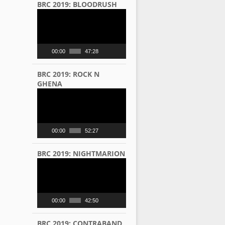
BRC 2019: BLOODRUSH
Video
Player
00:00
47:28
BRC 2019: ROCK N
GHENA
Video
Player
00:00
52:27
BRC 2019: NIGHTMARION
Video
Player
00:00
42:50
BRC 2019: CONTRABAND