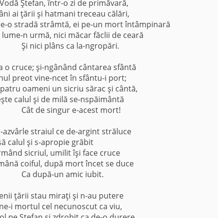
Vodă Ştefan, într-o zi de primăvară,
ni ai ţării şi hatmani treceau călări,
pe-o stradă strâmtă, ei pe-un mort întâmpinară
i lume-n urmă, nici măcar făclii de ceară
Şi nici plâns ca la-ngropări.
a o cruce; şi-ngânând cântarea sfântă
ul preot vine-ncet în sfântu-i port;
patru oameni un sicriu sărac şi cântă,
eşte calul şi de milă se-nspăimântă
Cât de singur e-acest mort!
i-azvârle straiul ce de-argint străluce
să calul şi s-apropie grăbit
rmând sicriul, umilit îşi face cruce
 mână coiful, după mort încet se duce
Ca după-un amic iubit.
tenii ţării stau miraţi şi n-au putere
ne-i mortul cel necunoscut ca viu,
ol pe Ştefan şi zdrobit ca de-o durere