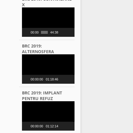
X
Video
Player
00:00
44:38
BRC 2019:
ALTERNOSFERA
Video
Player
00:00:00
01:18:46
BRC 2019: IMPLANT
PENTRU REFUZ
Video
Player
00:00:00
01:12:14