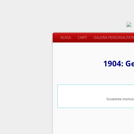
ACASA
CARTI
GALERIA PERSONALITAT
1904: G
Scoaterea mortulu