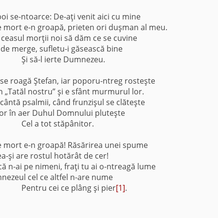
i se-ntoarce: De-aţi venit aici cu mine
e mort e-n groapă, prieten ori duşman al meu.
 ceasul morţii noi să dăm ce se cuvine
nde merge, sufletu-i găsească bine
Şi să-l ierte Dumnezeu.
 se roagă Ştefan, iar poporu-ntreg rosteşte
 „Tatăl nostru” şi e sfânt murmurul lor.
i cântă psalmii, când frunzişul se clăteşte
lor în aer Duhul Domnului pluteşte
Cel a tot stăpânitor.
e mort e-n groapă! Răsărirea unei spume
ea-şi are rostul hotărât de cer!
că n-ai pe nimeni, fraţi tu ai o-ntreagă lume
nezeul cel ce altfel n-are nume
Pentru cei ce plâng şi pier
[1]
.