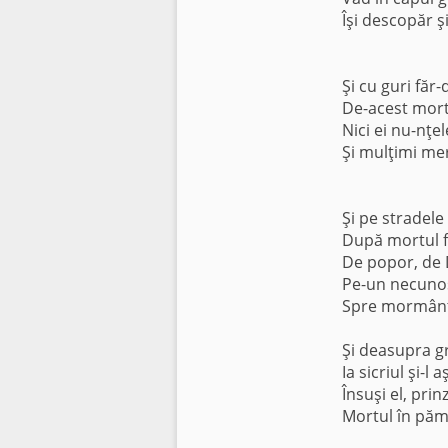
Îşi descopăr ş
Şi cu guri făr
De-acest mort
Nici ei nu-nţe
Şi mulţimi me
Şi pe stradele
După mortul f
De popor, de D
Pe-un necunos
Spre mormântul
Şi deasupra gr
Ia sicriul şi-
Însuşi el, prin
Mortul în pămâ