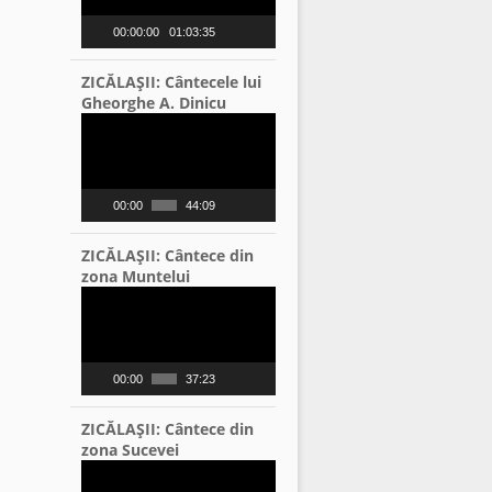
00:00:00
01:03:35
ZICĂLAŞII: Cântecele lui
Gheorghe A. Dinicu
Video
Player
00:00
44:09
ZICĂLAŞII: Cântece din
zona Muntelui
Video
Player
00:00
37:23
ZICĂLAŞII: Cântece din
zona Sucevei
Video
Player