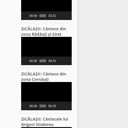
00:00
33:31
ZICĂLAŞII: Cântece din
zona Rădăuţi şi Siret
Video
Player
00:00
39:41
ZICĂLAŞII: Cântece din
zona Cernăuţi
Video
Player
00:00
56:29
ZICĂLAŞII: Cântecele lui
Grigori Vindereu