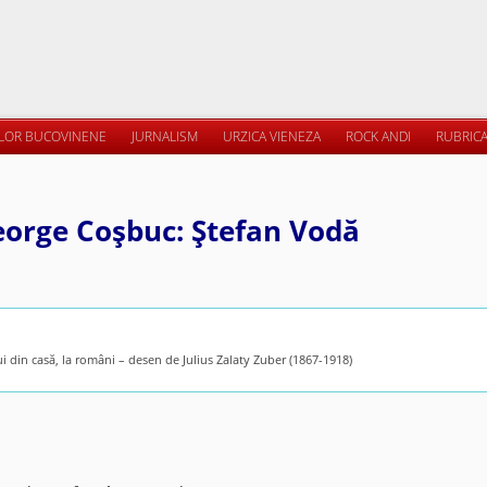
ILOR BUCOVINENE
JURNALISM
URZICA VIENEZA
ROCK ANDI
RUBRICA
eorge Coşbuc: Ştefan Vodă
i din casă, la români – desen de Julius Zalaty Zuber (1867-1918)