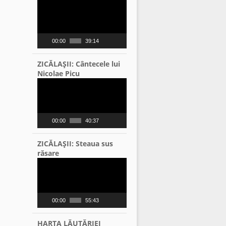
Video
Player
00:00
39:14
ZICĂLAŞII: Cântecele lui
Nicolae Picu
Video
Player
00:00
40:37
ZICĂLAŞII: Steaua sus
răsare
Video
Player
00:00
55:43
HARTA LĂUTĂRIEI