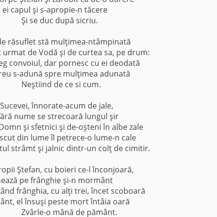
i ei capul şi s-apropie-n tăcere
Şi se duc după sicriu.
-de răsuflet stă mulţimea-ntâmpinată
 urmat de Vodă şi de curtea sa, pe drum:
leg convoiul, dar pornesc cu ei deodată
reu s-adună spre mulţimea adunată
Neştiind de ce si cum.
 Sucevei, înnorate-acum de jale,
ără nume se strecoară lungul şir
omn şi sfetnici şi de-oşteni în albe zale
cut din lume îl petrece-o lume-n cale
 strâmt şi jalnic dintr-un colţ de cimitir.
opii Ştefan, cu boieri ce-l înconjoară,
l aşează pe frânghie şi-n mormânt
zând frânghia, cu alţi trei, încet scoboară
nt, el însuşi peste mort întâia oară
Zvârle-o mână de pământ.