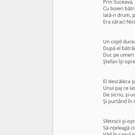
Prin Suceava, 
Cu boieri bătrâ
Iată-n drum, 
Era sărac! Nic
Un copil duce
După el bătrân
Duc pe umeri 
Ştefan îşi opr
El descăleca ş
Unui paj ce la
De sicriu, şi-u
Şi purtând în
Sfetnicii şi-oş
Să-nţeleagă ci
Văd în capul g