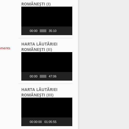
ROMÂNEŞTI (I)
Video
Player
00:00
35:10
HARTA LĂUTĂRIEI
ments
ROMÂNEŞTI (II)
Video
Player
00:00
47:06
HARTA LĂUTĂRIEI
ROMÂNEŞTI (III)
Video
Player
00:00:00
01:05:55