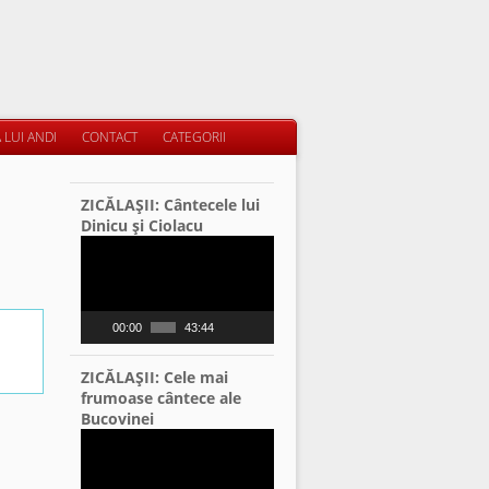
 LUI ANDI
CONTACT
CATEGORII
ZICĂLAŞII: Cântecele lui
Dinicu şi Ciolacu
Video
Player
00:00
43:44
ZICĂLAŞII: Cele mai
frumoase cântece ale
Bucovinei
Video
Player