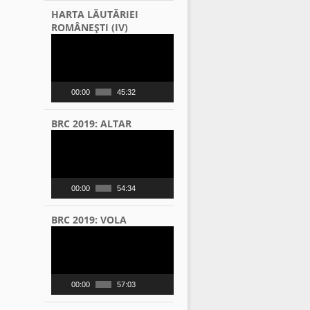
HARTA LĂUTĂRIEI
ROMÂNEŞTI (IV)
Video
Player
00:00
45:32
BRC 2019: ALTAR
Video
Player
00:00
54:34
BRC 2019: VOLA
Video
Player
00:00
57:03