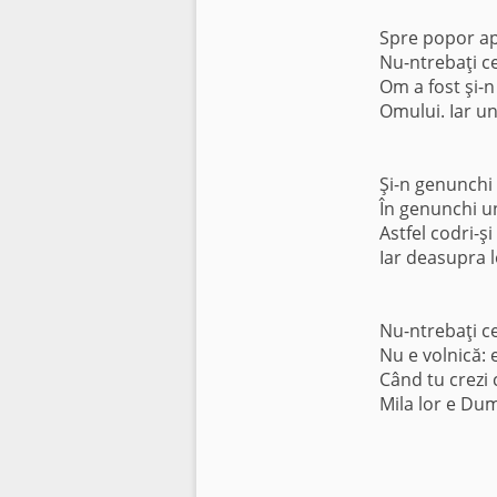
Spre popor apo
Nu-ntrebaţi c
Om a fost şi-n
Omului. Iar u
Şi-n genunchi
În genunchi un
Astfel codri-ş
Iar deasupra 
Nu-ntrebaţi c
Nu e volnică: 
Când tu crezi 
Mila lor e Dum